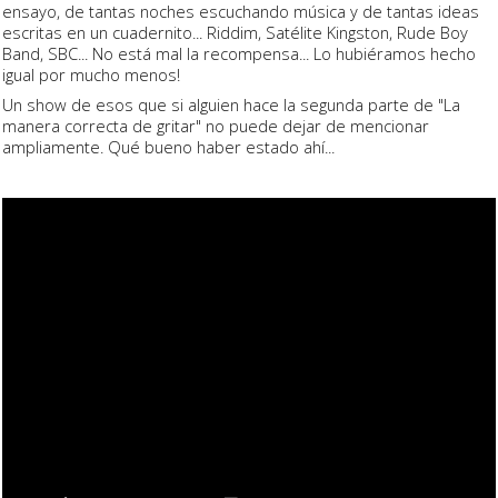
ensayo, de tantas noches escuchando música y de tantas ideas
escritas en un cuadernito... Riddim, Satélite Kingston, Rude Boy
Band, SBC... No está mal la recompensa... Lo hubiéramos hecho
igual por mucho menos!
Un show de esos que si alguien hace la segunda parte de "La
manera correcta de gritar" no puede dejar de mencionar
ampliamente. Qué bueno haber estado ahí...