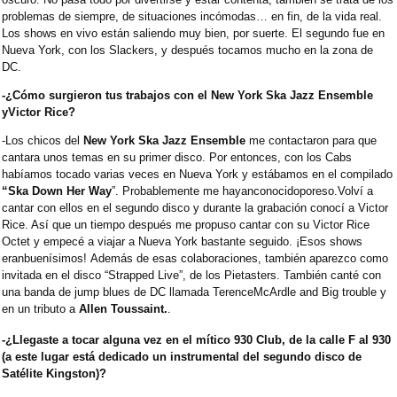
problemas de siempre, de situaciones incómodas… en fin, de la vida real.
Los shows en vivo están saliendo muy bien, por suerte. El segundo fue en
Nueva York, con los Slackers, y después tocamos mucho en la zona de
DC.
-¿Cómo surgieron tus trabajos con el New York Ska Jazz Ensemble
yVictor Rice?
-Los chicos del
New York Ska Jazz Ensemble
me contactaron para que
cantara unos temas en su primer disco. Por entonces, con los Cabs
habíamos tocado varias veces en Nueva York y estábamos en el compilado
“Ska Down Her Way
”.
Probablemente me hayanconocidoporeso.
Volví a
cantar con ellos en el segundo disco y durante la grabación conocí a Victor
Rice. Así que un tiempo después me propuso cantar con su Victor Rice
Octet y empecé a viajar a Nueva York bastante seguido.
¡Esos shows
eranbuenísimos!
Además de esas colaboraciones, también aparezco como
invitada en el disco “Strapped Live”, de los Pietasters. También canté con
una banda de jump blues de DC llamada TerenceMcArdle and Big trouble y
en un tributo a
Allen Toussaint.
.
-¿Llegaste a tocar alguna vez en el mítico 930 Club, de la calle F al 930
(a este lugar está dedicado un instrumental del segundo disco de
Satélite Kingston)?