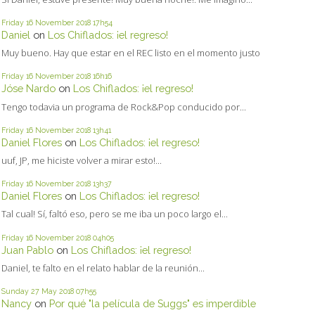
Friday 16
November 2018
17h54
Daniel
on
Los Chiflados: ¡el regreso!
Muy bueno. Hay que estar en el REC listo en el momento justo
Friday 16
November 2018
16h16
Jóse Nardo
on
Los Chiflados: ¡el regreso!
Tengo todavia un programa de Rock&Pop conducido por...
Friday 16
November 2018
13h41
Daniel Flores
on
Los Chiflados: ¡el regreso!
uuf, JP, me hiciste volver a mirar esto!...
Friday 16
November 2018
13h37
Daniel Flores
on
Los Chiflados: ¡el regreso!
Tal cual! Sí, faltó eso, pero se me iba un poco largo el...
Friday 16
November 2018
04h05
Juan Pablo
on
Los Chiflados: ¡el regreso!
Daniel, te falto en el relato hablar de la reunión...
Sunday 27
May 2018
07h55
Nancy
on
Por qué "la película de Suggs" es imperdible