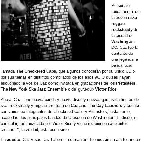
Personaje
fundamental de
la escena
ska-
reggae-
rocksteady
de
la ciudad de
Washington
DC
, Caz fue la
cantante de
una legendaria
banda local
llamada
The Checkered Cabs
, que algunos conocerán por su único CD o
por sus temas en distintos compilados de los años 90. O quizás hayan
escuchado la voz de Caz como invitada en grabaciones de los
Pietasters
,
The New York Ska Jazz Ensemble
o del gurú-dub
Victor Rice
.
Ahora, Caz tiene nueva banda y nuevo disco y nuevas gemas en tiempo de
ska, rocksteady y reggae. Se trata de
Caz and The Day Laborers
y cuenta
con varios ex integrantes de Checkered Cabs y Pietasters, justamente,
acaso las dos principales bandas de la escena de Washington. El disco, en
particular, fue mezclado por Victor Rice y viene recibiendo excelentes
críticas. Y, la verdad, está buenísimo.
En
agosto
, Caz y sus Day Laborers estarán en Buenos Aires para tocar con