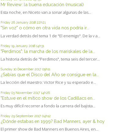
Mr Review: la buena educación (musical)
Esta noche, en Niceto van a sonar algunas de las...
Friday 26
January 2018
22h21
"Sin voz" o cómo en otra vida nos podría ir...
La verdad detrás del tema 1 de "El enemigo". De la v a...
Friday 19
January 2018
14h31
"Perdimos": la marcha de los mariskales de la...
La historia detrás de "Perdimos", tema seis del tercer...
Sunday 10
December 2017
05h11
¿Sabías que el Disco del Año se consigue en la...
La lección del maestro: Victor Rice y su esperado e...
Friday 03
November 2017
14h26
"Estuve en el mítico show de los Cadillacs en...
Es muy difícil recorrer a fondo la carrera del bajista...
Friday 29
September 2017
04h12
¿Dónde estabas en 1999? Bad Manners, ayer & hoy
El primer show de Bad Manners en Buenos Aires, en...