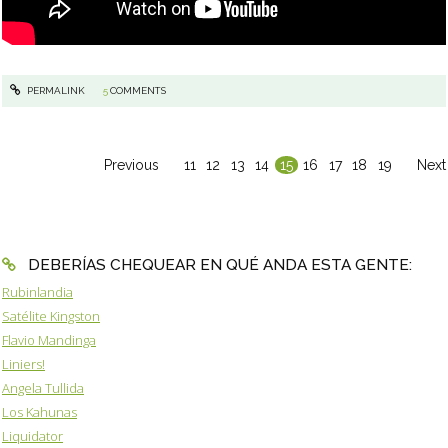
PERMALINK
5
COMMENTS
Previous
11
12
13
14
15
16
17
18
19
Next
DEBERÍAS CHEQUEAR EN QUÉ ANDA ESTA GENTE:
Rubinlandia
Satélite Kingston
Flavio Mandinga
Liniers!
Angela Tullida
Los Kahunas
Liquidator