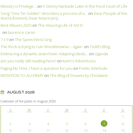
Ministry is Privilege...
on
A Skinny Fairtrade Latte in the Food Court of Life
Song ”One Tin Soldier” describes a process of a...
on
Dear People of the
World (formerly Dear Americans)
Best Albums 2025
on
The Amazing Life of Ant D
.
on
laurence caron
7 x 9
on
The Speechless Sing
The Rock is trying to ruin Wrestlemania -- Again.
on
Todd's Blog
Embracing a dynamic anarchism: Adapting ideals...
on
Uganda
are you really still reading here?
on
Karin's Adventures
Paging Ms Time, I have a question for you
on
Poetic Interlude
INITIATION TO ALCHEMY
on
The Blog of Dreams by Christiane
AUGUST 2026
Calendar of the posts in August 2026
S
M
T
W
T
F
S
1
2
3
4
5
6
7
8
9
10
11
12
13
14
15