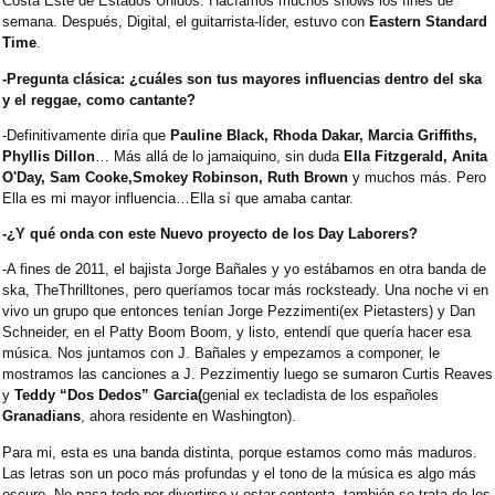
Costa Este de Estados Unidos. Hacíamos muchos shows los fines de
semana. Después, Digital, el guitarrista-líder, estuvo con
Eastern Standard
Time
.
-Pregunta clásica: ¿cuáles son tus mayores influencias dentro del ska
y el reggae, como cantante?
-Definitivamente diría que
Pauline Black, Rhoda Dakar, Marcia Griffiths,
Phyllis Dillon
… Más allá de lo jamaiquino, sin duda
Ella Fitzgerald, Anita
O'Day, Sam Cooke,Smokey Robinson, Ruth Brown
y muchos más. Pero
Ella es mi mayor influencia…Ella sí que amaba cantar.
-¿Y qué onda con este Nuevo proyecto de los Day Laborers?
-A fines de 2011, el bajista Jorge Bañales y yo estábamos en otra banda de
ska, TheThrilltones, pero queríamos tocar más rocksteady. Una noche vi en
vivo un grupo que entonces tenían Jorge Pezzimenti(ex Pietasters) y Dan
Schneider, en el Patty Boom Boom, y listo, entendí que quería hacer esa
música. Nos juntamos con J. Bañales y empezamos a componer, le
mostramos las canciones a J. Pezzimentiy luego se sumaron Curtis Reaves
y
Teddy “Dos Dedos” Garcia(
genial ex tecladista de los españoles
Granadians
, ahora residente en Washington).
Para mi, esta es una banda distinta, porque estamos como más maduros.
Las letras son un poco más profundas y el tono de la música es algo más
oscuro. No pasa todo por divertirse y estar contenta, también se trata de los