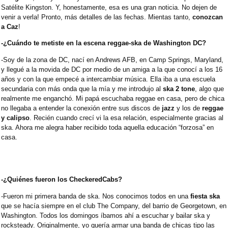
Satélite Kingston. Y, honestamente, esa es una gran noticia. No dejen de
venir a verla! Pronto, más detalles de las fechas. Mientas tanto,
conozcan
a Caz
!
-¿Cuándo te metiste en la escena reggae-ska de Washington DC?
-Soy de la zona de DC, nací en Andrews AFB, en Camp Springs, Maryland,
y llegué a la movida de DC por medio de un amiga a la que conocí a los 16
años y con la que empecé a intercambiar música. Ella iba a una escuela
secundaria con más onda que la mía y me introdujo al
ska 2 tone
, algo que
realmente me enganchó. Mi papá escuchaba reggae en casa, pero de chica
no llegaba a entender la conexión entre sus discos de
jazz
y los de
reggae
y calipso
. Recién cuando crecí vi la esa relación, especialmente gracias al
ska. Ahora me alegra haber recibido toda aquella educación “forzosa” en
casa.
-¿Quiénes fueron los CheckeredCabs?
-Fueron mi primera banda de ska. Nos conocimos todos en una
fiesta ska
que se hacía siempre en el club The Company, del barrio de Georgetown, en
Washington. Todos los domingos íbamos ahí a escuchar y bailar ska y
rocksteady. Originalmente, yo quería armar una banda de chicas tipo las