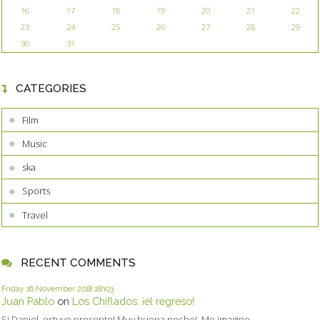
16
17
18
19
20
21
22
23
24
25
26
27
28
29
30
31
CATEGORIES
Film
Music
ska
Sports
Travel
RECENT COMMENTS
Friday 16
November 2018
18h03
Juan Pablo
on
Los Chiflados: ¡el regreso!
Si Daniel, estuve presente! Muy buena noche!. Me imagino...