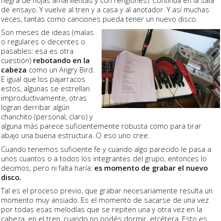
negra de hojas amarillentas y con renglones). Continúa en la sala
de ensayo. Y vuelve al tren y a casa y al anotador. Y así muchas
veces, tantas como canciones pueda tener un nuevo disco.
Son meses de ideas (malas
o regulares o decentes o
pasables: esa es otra
cuestión)
rebotando en la
cabeza
como un Angry Bird.
E igual que los pajarracos
estos, algunas se estrellan
improductivamente, otras
logran derribar algún
chanchito (personal, claro) y
alguna más parece suficientemente robusta como para tirar
abajo una buena estructura. O eso uno cree.
Cuando tenemos suficiente fe y cuando algo parecido le pasa a
unos cuantos o a todos los integrantes del grupo, entonces lo
decimos, pero ni falta haría:
es momento de grabar el nuevo
disco.
Tal es el proceso previo, que grabar necesariamente resulta un
momento muy ansiado. Es el momento de sacarse de una vez
por todas esas melodías que se repiten una y otra vez en la
cabeza, en el tren, cuando no podés dormir, etcétera. Esto es