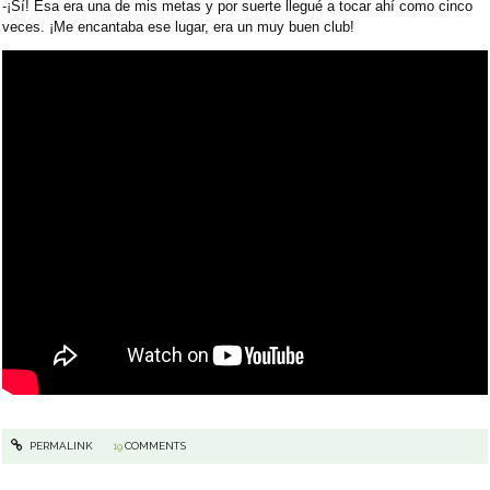
-¡Sí! Esa era una de mis metas y por suerte llegué a tocar ahí como cinco
veces. ¡Me encantaba ese lugar, era un muy buen club!
PERMALINK
19
COMMENTS