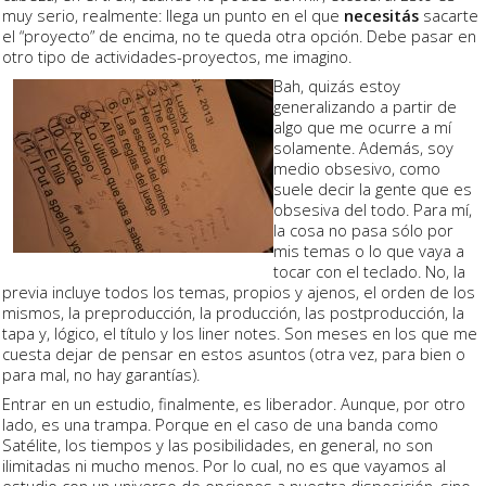
muy serio, realmente: llega un punto en el que
necesitás
sacarte
el “proyecto” de encima, no te queda otra opción. Debe pasar en
otro tipo de actividades-proyectos, me imagino.
Bah, quizás estoy
generalizando a partir de
algo que me ocurre a mí
solamente. Además, soy
medio obsesivo, como
suele decir la gente que es
obsesiva del todo. Para mí,
la cosa no pasa sólo por
mis temas o lo que vaya a
tocar con el teclado. No, la
previa incluye todos los temas, propios y ajenos, el orden de los
mismos, la preproducción, la producción, las postproducción, la
tapa y, lógico, el título y los liner notes. Son meses en los que me
cuesta dejar de pensar en estos asuntos (otra vez, para bien o
para mal, no hay garantías).
Entrar en un estudio, finalmente, es liberador. Aunque, por otro
lado, es una trampa. Porque en el caso de una banda como
Satélite, los tiempos y las posibilidades, en general, no son
ilimitadas ni mucho menos. Por lo cual, no es que vayamos al
estudio con un universo de opciones a nuestra disposición, sino