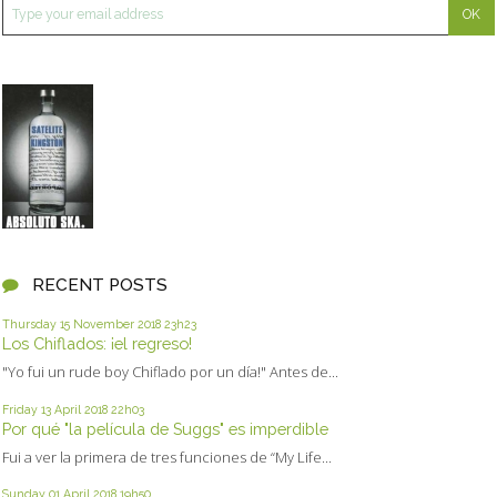
RECENT POSTS
Thursday 15
November 2018
23h23
Los Chiflados: ¡el regreso!
"Yo fui un rude boy Chiflado por un día!" Antes de...
Friday 13
April 2018
22h03
Por qué "la película de Suggs" es imperdible
Fui a ver la primera de tres funciones de “My Life...
Sunday 01
April 2018
19h50