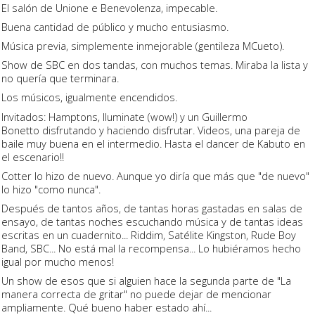
El salón de Unione e Benevolenza, impecable.
Buena cantidad de público y mucho entusiasmo.
Música previa, simplemente inmejorable (gentileza MCueto).
Show de SBC en dos tandas, con muchos temas. Miraba la lista y
no quería que terminara.
Los músicos, igualmente encendidos.
Invitados: Hamptons, Iluminate (wow!) y un Guillermo
Bonetto disfrutando y haciendo disfrutar. Videos, una pareja de
baile muy buena en el intermedio. Hasta el dancer de Kabuto en
el escenario!!
Cotter lo hizo de nuevo. Aunque yo diría que más que "de nuevo"
lo hizo "como nunca".
Después de tantos años, de tantas horas gastadas en salas de
ensayo, de tantas noches escuchando música y de tantas ideas
escritas en un cuadernito... Riddim, Satélite Kingston, Rude Boy
Band, SBC... No está mal la recompensa... Lo hubiéramos hecho
igual por mucho menos!
Un show de esos que si alguien hace la segunda parte de "La
manera correcta de gritar" no puede dejar de mencionar
ampliamente. Qué bueno haber estado ahí...