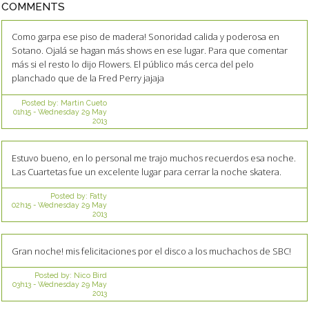
COMMENTS
Como garpa ese piso de madera! Sonoridad calida y poderosa en
Sotano. Ojalá se hagan más shows en ese lugar. Para que comentar
más si el resto lo dijo Flowers. El público más cerca del pelo
planchado que de la Fred Perry jajaja
Posted by:
Martin Cueto
01h15
-
Wednesday 29
May
2013
Estuvo bueno, en lo personal me trajo muchos recuerdos esa noche.
Las Cuartetas fue un excelente lugar para cerrar la noche skatera.
Posted by:
Fatty
02h15
-
Wednesday 29
May
2013
Gran noche! mis felicitaciones por el disco a los muchachos de SBC!
Posted by:
Nico Bird
03h13
-
Wednesday 29
May
2013