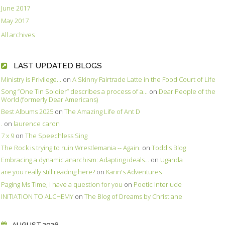
June 2017
May 2017
All archives
LAST UPDATED BLOGS
Ministry is Privilege...
on
A Skinny Fairtrade Latte in the Food Court of Life
Song ”One Tin Soldier” describes a process of a...
on
Dear People of the
World (formerly Dear Americans)
Best Albums 2025
on
The Amazing Life of Ant D
.
on
laurence caron
7 x 9
on
The Speechless Sing
The Rock is trying to ruin Wrestlemania -- Again.
on
Todd's Blog
Embracing a dynamic anarchism: Adapting ideals...
on
Uganda
are you really still reading here?
on
Karin's Adventures
Paging Ms Time, I have a question for you
on
Poetic Interlude
INITIATION TO ALCHEMY
on
The Blog of Dreams by Christiane
AUGUST 2026