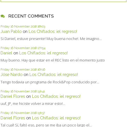
RECENT COMMENTS
Friday 16
November 2018
18h03
Juan Pablo
on
Los Chiflados: ¡el regreso!
Si Daniel, estuve presente! Muy buena noche!. Me imagino...
Friday 16
November 2018
17h54
Daniel
on
Los Chiflados: ¡el regreso!
Muy bueno. Hay que estar en el REC listo en el momento justo
Friday 16
November 2018
16h16
Jóse Nardo
on
Los Chiflados: ¡el regreso!
Tengo todavia un programa de Rock&Pop conducido por...
Friday 16
November 2018
13h41
Daniel Flores
on
Los Chiflados: ¡el regreso!
uuf, JP, me hiciste volver a mirar esto!...
Friday 16
November 2018
13h37
Daniel Flores
on
Los Chiflados: ¡el regreso!
Tal cual! Sí, faltó eso, pero se me iba un poco largo el...