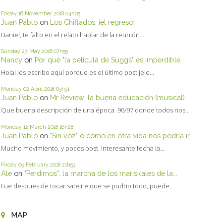
Friday 16
November 2018
04h05
Juan Pablo
on
Los Chiflados: ¡el regreso!
Daniel, te falto en el relato hablar de la reunión...
Sunday 27
May 2018
07h55
Nancy
on
Por qué "la película de Suggs" es imperdible
Hola! les escribo aquí porque es el último post jeje...
Monday 02
April 2018
03h51
Juan Pablo
on
Mr Review: la buena educación (musical)
Que buena descripción de una época. 96/97 donde todos nos...
Monday 12
March 2018
16h28
Juan Pablo
on
"Sin voz" o cómo en otra vida nos podría ir...
Mucho movimiento, y pocos post. Interesante fecha la...
Friday 09
February 2018
21h53
Ale
on
"Perdimos": la marcha de los mariskales de la...
Fue despues de tocar satelite que se pudrio todo, puede...
MAP