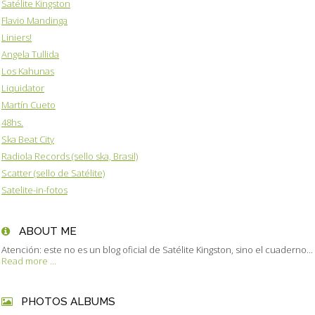
Satélite Kingston
Flavio Mandinga
Liniers!
Angela Tullida
Los Kahunas
Liquidator
Martín Cueto
48hs.
Ska Beat City
Radiola Records (sello ska, Brasil)
Scatter (sello de Satélite)
Satelite-in-fotos
ABOUT ME
Atención: este no es un blog oficial de Satélite Kingston, sino el cuaderno...
Read more ...
PHOTOS ALBUMS