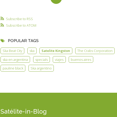
Subscribe to RSS
Subscribe to ATOM
POPULAR TAGS
Ska Beat City
ska
Satelite Kingston
The Crabs Corporation
ska en argentina
specials
viajes
buenos aires
pauline black
Ska argentino
Satélite-in-Blog