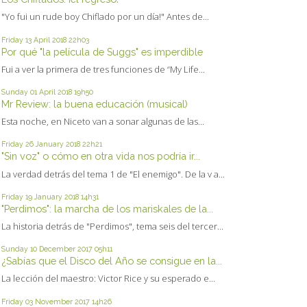
"Yo fui un rude boy Chiflado por un día!" Antes de...
Friday 13
April 2018
22h03
Por qué "la película de Suggs" es imperdible
Fui a ver la primera de tres funciones de “My Life...
Sunday 01
April 2018
19h50
Mr Review: la buena educación (musical)
Esta noche, en Niceto van a sonar algunas de las...
Friday 26
January 2018
22h21
"Sin voz" o cómo en otra vida nos podría ir...
La verdad detrás del tema 1 de "El enemigo". De la v a...
Friday 19
January 2018
14h31
"Perdimos": la marcha de los mariskales de la...
La historia detrás de "Perdimos", tema seis del tercer...
Sunday 10
December 2017
05h11
¿Sabías que el Disco del Año se consigue en la...
La lección del maestro: Victor Rice y su esperado e...
Friday 03
November 2017
14h26