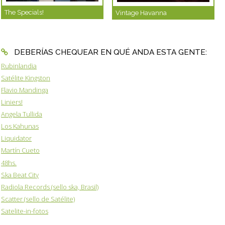
The Specials!
Vintage Havanna
DEBERÍAS CHEQUEAR EN QUÉ ANDA ESTA GENTE:
Rubinlandia
Satélite Kingston
Flavio Mandinga
Liniers!
Angela Tullida
Los Kahunas
Liquidator
Martín Cueto
48hs.
Ska Beat City
Radiola Records (sello ska, Brasil)
Scatter (sello de Satélite)
Satelite-in-fotos