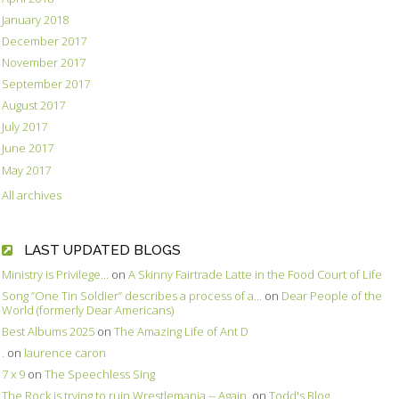
January 2018
December 2017
November 2017
September 2017
August 2017
July 2017
June 2017
May 2017
All archives
LAST UPDATED BLOGS
Ministry is Privilege...
on
A Skinny Fairtrade Latte in the Food Court of Life
Song ”One Tin Soldier” describes a process of a...
on
Dear People of the
World (formerly Dear Americans)
Best Albums 2025
on
The Amazing Life of Ant D
.
on
laurence caron
7 x 9
on
The Speechless Sing
The Rock is trying to ruin Wrestlemania -- Again.
on
Todd's Blog