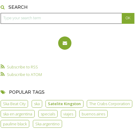
SEARCH
Subscribe to RSS
Subscribe to ATOM
POPULAR TAGS
Ska Beat City
ska
Satelite Kingston
The Crabs Corporation
ska en argentina
specials
viajes
buenos aires
pauline black
Ska argentino