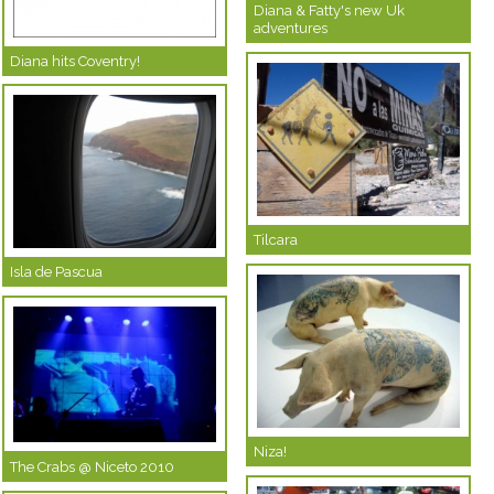
Diana & Fatty's new Uk
adventures
Diana hits Coventry!
Tilcara
Isla de Pascua
Niza!
The Crabs @ Niceto 2010