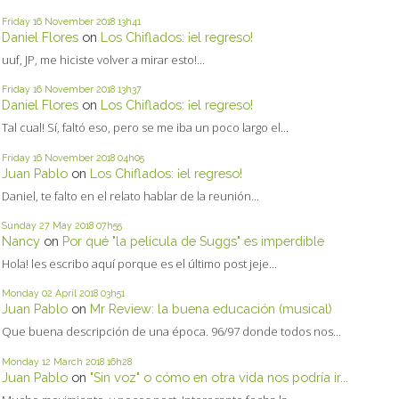
Friday 16
November 2018
13h41
Daniel Flores
on
Los Chiflados: ¡el regreso!
uuf, JP, me hiciste volver a mirar esto!...
Friday 16
November 2018
13h37
Daniel Flores
on
Los Chiflados: ¡el regreso!
Tal cual! Sí, faltó eso, pero se me iba un poco largo el...
Friday 16
November 2018
04h05
Juan Pablo
on
Los Chiflados: ¡el regreso!
Daniel, te falto en el relato hablar de la reunión...
Sunday 27
May 2018
07h55
Nancy
on
Por qué "la película de Suggs" es imperdible
Hola! les escribo aquí porque es el último post jeje...
Monday 02
April 2018
03h51
Juan Pablo
on
Mr Review: la buena educación (musical)
Que buena descripción de una época. 96/97 donde todos nos...
Monday 12
March 2018
16h28
Juan Pablo
on
"Sin voz" o cómo en otra vida nos podría ir...