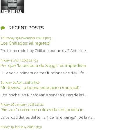
RECENT POSTS
Thursday 15
November 2018
23h23
Los Chiflados: ¡el regreso!
"Yo fui un rude boy Chiflado por un día!" Antes de...
Friday 13
April 2018
22h03
Por qué "la película de Suggs" es imperdible
Fui a ver la primera de tres funciones de “My Life...
Sunday 01
April 2018
19h50
Mr Review: la buena educación (musical)
Esta noche, en Niceto van a sonar algunas de las...
Friday 26
January 2018
22h21
"Sin voz" o cómo en otra vida nos podría ir...
La verdad detrás del tema 1 de "El enemigo". De la v a...
Friday 19
January 2018
14h31