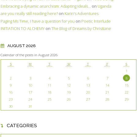
Embracing a dynamic anarchism: Adapting ideals...
on
Uganda
are you really still reading here?
on
Karin's Adventures
Paging Ms Time, I have a question for you
on
Poetic Interlude
INITIATION TO ALCHEMY
on
The Blog of Dreams by Christiane
AUGUST 2026
Calendar of the posts in August 2026
S
M
T
W
T
F
S
1
2
3
4
5
6
7
8
9
10
11
12
13
14
15
16
17
18
19
20
21
22
23
24
25
26
27
28
29
30
31
CATEGORIES