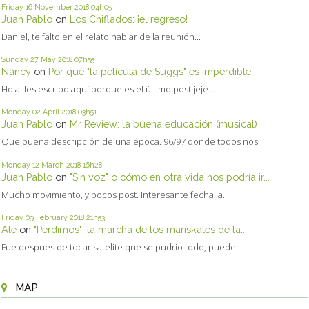
Friday 16
November 2018
04h05
Juan Pablo
on
Los Chiflados: ¡el regreso!
Daniel, te falto en el relato hablar de la reunión...
Sunday 27
May 2018
07h55
Nancy
on
Por qué "la película de Suggs" es imperdible
Hola! les escribo aquí porque es el último post jeje...
Monday 02
April 2018
03h51
Juan Pablo
on
Mr Review: la buena educación (musical)
Que buena descripción de una época. 96/97 donde todos nos...
Monday 12
March 2018
16h28
Juan Pablo
on
"Sin voz" o cómo en otra vida nos podría ir...
Mucho movimiento, y pocos post. Interesante fecha la...
Friday 09
February 2018
21h53
Ale
on
"Perdimos": la marcha de los mariskales de la...
Fue despues de tocar satelite que se pudrio todo, puede...
MAP