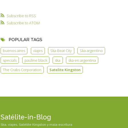
Subscribe to RSS
Subscribe to ATOM
POPULAR TAGS
buenos aires
viajes
Ska Beat City
Ska argentino
specials
pauline black
ska
ska en argentina
The Crabs Corporation
Satelite Kingston
Satélite-in-Blog
Ska, viajes, Satélite Kingston y mala escritura