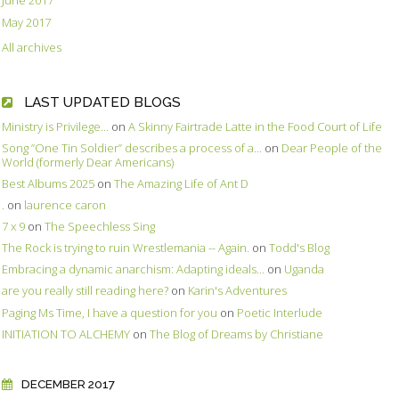
June 2017
May 2017
All archives
LAST UPDATED BLOGS
Ministry is Privilege...
on
A Skinny Fairtrade Latte in the Food Court of Life
Song ”One Tin Soldier” describes a process of a...
on
Dear People of the
World (formerly Dear Americans)
Best Albums 2025
on
The Amazing Life of Ant D
.
on
laurence caron
7 x 9
on
The Speechless Sing
The Rock is trying to ruin Wrestlemania -- Again.
on
Todd's Blog
Embracing a dynamic anarchism: Adapting ideals...
on
Uganda
are you really still reading here?
on
Karin's Adventures
Paging Ms Time, I have a question for you
on
Poetic Interlude
INITIATION TO ALCHEMY
on
The Blog of Dreams by Christiane
DECEMBER 2017