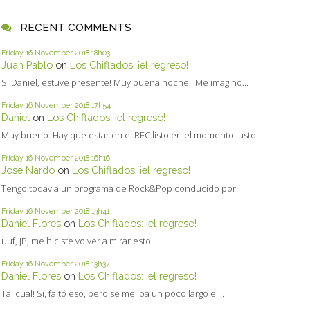
RECENT COMMENTS
Friday 16
November 2018
18h03
Juan Pablo
on
Los Chiflados: ¡el regreso!
Si Daniel, estuve presente! Muy buena noche!. Me imagino...
Friday 16
November 2018
17h54
Daniel
on
Los Chiflados: ¡el regreso!
Muy bueno. Hay que estar en el REC listo en el momento justo
Friday 16
November 2018
16h16
Jóse Nardo
on
Los Chiflados: ¡el regreso!
Tengo todavia un programa de Rock&Pop conducido por...
Friday 16
November 2018
13h41
Daniel Flores
on
Los Chiflados: ¡el regreso!
uuf, JP, me hiciste volver a mirar esto!...
Friday 16
November 2018
13h37
Daniel Flores
on
Los Chiflados: ¡el regreso!
Tal cual! Sí, faltó eso, pero se me iba un poco largo el...