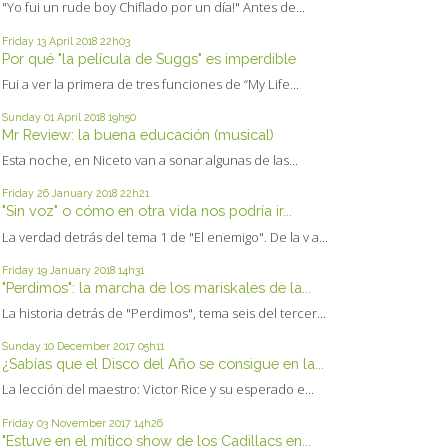
"Yo fui un rude boy Chiflado por un día!" Antes de...
Friday 13
April 2018
22h03
Por qué "la película de Suggs" es imperdible
Fui a ver la primera de tres funciones de “My Life...
Sunday 01
April 2018
19h50
Mr Review: la buena educación (musical)
Esta noche, en Niceto van a sonar algunas de las...
Friday 26
January 2018
22h21
"Sin voz" o cómo en otra vida nos podría ir...
La verdad detrás del tema 1 de "El enemigo". De la v a...
Friday 19
January 2018
14h31
"Perdimos": la marcha de los mariskales de la...
La historia detrás de "Perdimos", tema seis del tercer...
Sunday 10
December 2017
05h11
¿Sabías que el Disco del Año se consigue en la...
La lección del maestro: Victor Rice y su esperado e...
Friday 03
November 2017
14h26
"Estuve en el mítico show de los Cadillacs en...