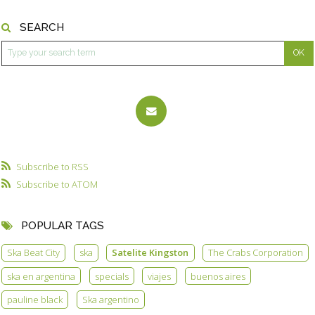
SEARCH
Subscribe to RSS
Subscribe to ATOM
POPULAR TAGS
Ska Beat City
ska
Satelite Kingston
The Crabs Corporation
ska en argentina
specials
viajes
buenos aires
pauline black
Ska argentino