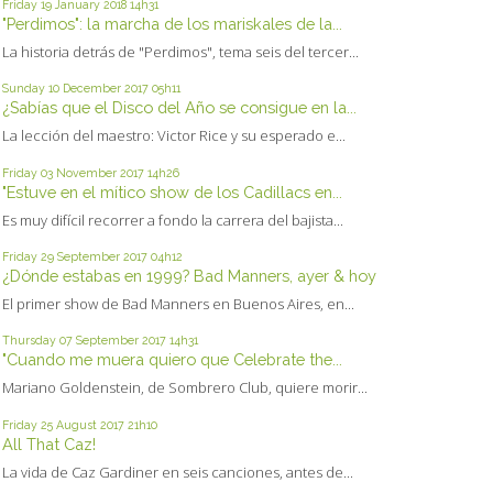
Friday 19
January 2018
14h31
"Perdimos": la marcha de los mariskales de la...
La historia detrás de "Perdimos", tema seis del tercer...
Sunday 10
December 2017
05h11
¿Sabías que el Disco del Año se consigue en la...
La lección del maestro: Victor Rice y su esperado e...
Friday 03
November 2017
14h26
"Estuve en el mítico show de los Cadillacs en...
Es muy difícil recorrer a fondo la carrera del bajista...
Friday 29
September 2017
04h12
¿Dónde estabas en 1999? Bad Manners, ayer & hoy
El primer show de Bad Manners en Buenos Aires, en...
Thursday 07
September 2017
14h31
"Cuando me muera quiero que Celebrate the...
Mariano Goldenstein, de Sombrero Club, quiere morir...
Friday 25
August 2017
21h10
All That Caz!
La vida de Caz Gardiner en seis canciones, antes de...