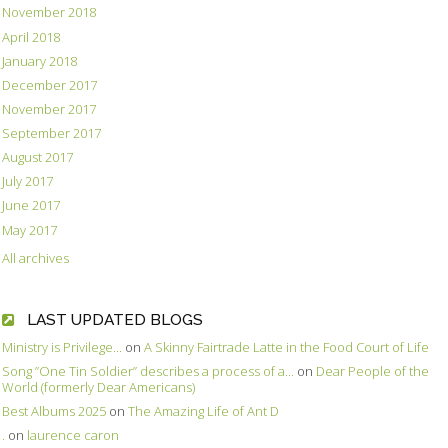
November 2018
April 2018
January 2018
December 2017
November 2017
September 2017
August 2017
July 2017
June 2017
May 2017
All archives
LAST UPDATED BLOGS
Ministry is Privilege...
on
A Skinny Fairtrade Latte in the Food Court of Life
Song ”One Tin Soldier” describes a process of a...
on
Dear People of the
World (formerly Dear Americans)
Best Albums 2025
on
The Amazing Life of Ant D
.
on
laurence caron