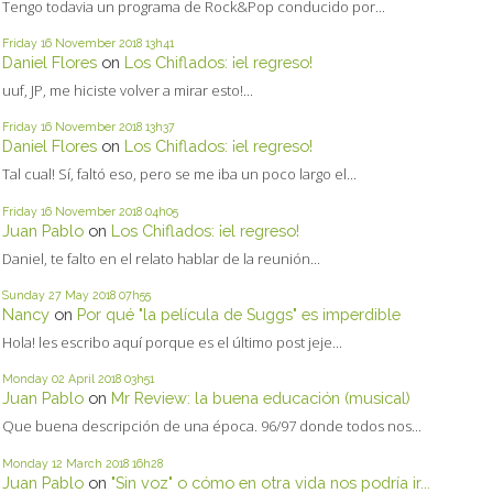
Tengo todavia un programa de Rock&Pop conducido por...
Friday 16
November 2018
13h41
Daniel Flores
on
Los Chiflados: ¡el regreso!
uuf, JP, me hiciste volver a mirar esto!...
Friday 16
November 2018
13h37
Daniel Flores
on
Los Chiflados: ¡el regreso!
Tal cual! Sí, faltó eso, pero se me iba un poco largo el...
Friday 16
November 2018
04h05
Juan Pablo
on
Los Chiflados: ¡el regreso!
Daniel, te falto en el relato hablar de la reunión...
Sunday 27
May 2018
07h55
Nancy
on
Por qué "la película de Suggs" es imperdible
Hola! les escribo aquí porque es el último post jeje...
Monday 02
April 2018
03h51
Juan Pablo
on
Mr Review: la buena educación (musical)
Que buena descripción de una época. 96/97 donde todos nos...
Monday 12
March 2018
16h28
Juan Pablo
on
"Sin voz" o cómo en otra vida nos podría ir...