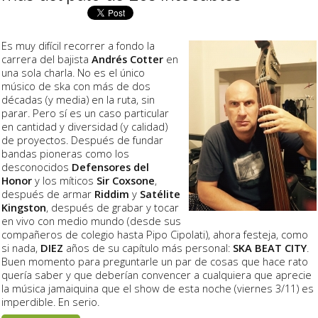
Es muy difícil recorrer a fondo la
carrera del bajista
Andrés Cotter
en
una sola charla. No es el único
músico de ska con más de dos
décadas (y media) en la ruta, sin
parar. Pero sí es un caso particular
en cantidad y diversidad (y calidad)
de proyectos. Después de fundar
bandas pioneras como los
desconocidos
Defensores del
Honor
y los míticos
Sir Coxsone
,
después de armar
Riddim
y
Satélite
Kingston
, después de grabar y tocar
en vivo con medio mundo (desde sus
compañeros de colegio hasta Pipo Cipolati), ahora festeja, como
si nada,
DIEZ
años de su capítulo más personal:
SKA BEAT CITY
.
Buen momento para preguntarle un par de cosas que hace rato
quería saber y que deberían convencer a cualquiera que aprecie
la música jamaiquina que el show de esta noche (viernes 3/11) es
imperdible. En serio.