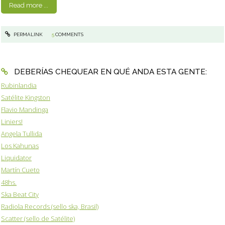
Read more ...
PERMALINK
5
COMMENTS
DEBERÍAS CHEQUEAR EN QUÉ ANDA ESTA GENTE:
Rubinlandia
Satélite Kingston
Flavio Mandinga
Liniers!
Angela Tullida
Los Kahunas
Liquidator
Martín Cueto
48hs.
Ska Beat City
Radiola Records (sello ska, Brasil)
Scatter (sello de Satélite)