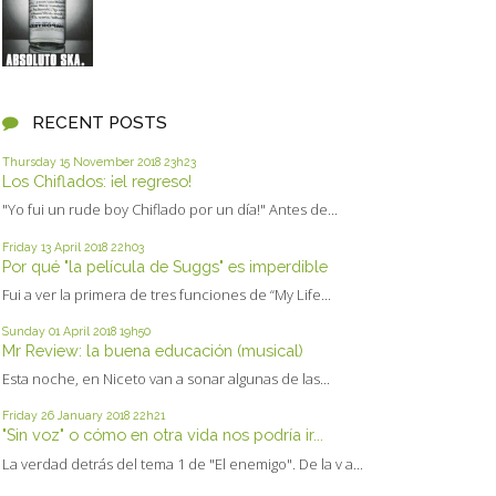
RECENT POSTS
Thursday 15
November 2018
23h23
Los Chiflados: ¡el regreso!
"Yo fui un rude boy Chiflado por un día!" Antes de...
Friday 13
April 2018
22h03
Por qué "la película de Suggs" es imperdible
Fui a ver la primera de tres funciones de “My Life...
Sunday 01
April 2018
19h50
Mr Review: la buena educación (musical)
Esta noche, en Niceto van a sonar algunas de las...
Friday 26
January 2018
22h21
"Sin voz" o cómo en otra vida nos podría ir...
La verdad detrás del tema 1 de "El enemigo". De la v a...