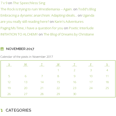
7 x 9
on
The Speechless Sing
The Rock is trying to ruin Wrestlemania -- Again.
on
Todd's Blog
Embracing a dynamic anarchism: Adapting ideals...
on
Uganda
are you really still reading here?
on
Karin's Adventures
Paging Ms Time, I have a question for you
on
Poetic Interlude
INITIATION TO ALCHEMY
on
The Blog of Dreams by Christiane
NOVEMBER 2017
Calendar of the posts in November 2017
S
M
T
W
T
F
S
1
2
3
4
5
6
7
8
9
10
11
12
13
14
15
16
17
18
19
20
21
22
23
24
25
26
27
28
29
30
CATEGORIES