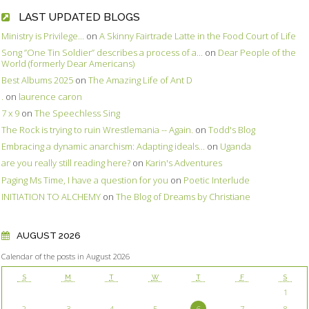
LAST UPDATED BLOGS
Ministry is Privilege...
on
A Skinny Fairtrade Latte in the Food Court of Life
Song ”One Tin Soldier” describes a process of a...
on
Dear People of the
World (formerly Dear Americans)
Best Albums 2025
on
The Amazing Life of Ant D
.
on
laurence caron
7 x 9
on
The Speechless Sing
The Rock is trying to ruin Wrestlemania -- Again.
on
Todd's Blog
Embracing a dynamic anarchism: Adapting ideals...
on
Uganda
are you really still reading here?
on
Karin's Adventures
Paging Ms Time, I have a question for you
on
Poetic Interlude
INITIATION TO ALCHEMY
on
The Blog of Dreams by Christiane
AUGUST 2026
Calendar of the posts in August 2026
S
M
T
W
T
F
S
1
2
3
4
5
6
7
8