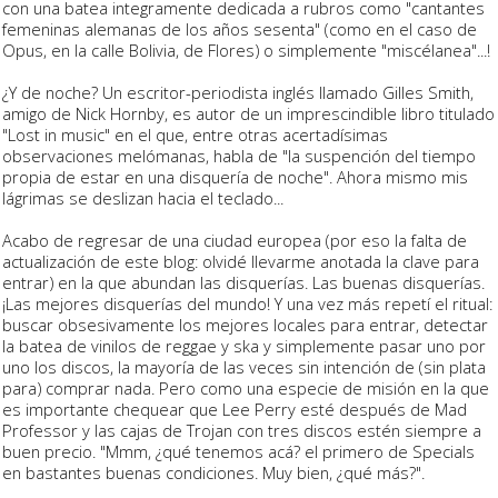
con una batea integramente dedicada a rubros como "cantantes
femeninas alemanas de los años sesenta" (como en el caso de
Opus, en la calle Bolivia, de Flores) o simplemente "miscélanea"...!
¿Y de noche? Un escritor-periodista inglés llamado Gilles Smith,
amigo de Nick Hornby, es autor de un imprescindible libro titulado
"Lost in music" en el que, entre otras acertadísimas
observaciones melómanas, habla de "la suspención del tiempo
propia de estar en una disquería de noche". Ahora mismo mis
lágrimas se deslizan hacia el teclado...
Acabo de regresar de una ciudad europea (por eso la falta de
actualización de este blog: olvidé llevarme anotada la clave para
entrar) en la que abundan las disquerías. Las buenas disquerías.
¡Las mejores disquerías del mundo! Y una vez más repetí el ritual:
buscar obsesivamente los mejores locales para entrar, detectar
la batea de vinilos de reggae y ska y simplemente pasar uno por
uno los discos, la mayoría de las veces sin intención de (sin plata
para) comprar nada. Pero como una especie de misión en la que
es importante chequear que Lee Perry esté después de Mad
Professor y las cajas de Trojan con tres discos estén siempre a
buen precio. "Mmm, ¿qué tenemos acá? el primero de Specials
en bastantes buenas condiciones. Muy bien, ¿qué más?".