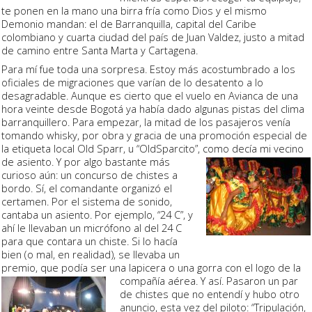
te ponen en la mano una birra fría como Dios y el mismo
Demonio mandan: el de
Barranquilla
, capital del Caribe
colombiano y cuarta ciudad del país de Juan Valdez, justo a mitad
de camino entre Santa Marta y Cartagena.
Para mí fue toda una sorpresa. Estoy más acostumbrado a los
oficiales de migraciones que varían de lo desatento a lo
desagradable. Aunque es cierto que el vuelo en
Avianca
de una
hora veinte desde
Bogotá
ya había dado algunas pistas del clima
barranquillero. Para empezar, la mitad de los pasajeros venía
tomando
whisky
, por obra y gracia de una promoción especial de
la etiqueta local Old Sparr, u
“OldSparcito”
, como decía mi vecino
de asiento. Y por algo bastante más
curioso aún: un
concurso de chistes
a
bordo. Sí, el comandante organizó el
certamen. Por el sistema de sonido,
cantaba un asiento. Por ejemplo, “24 C”, y
ahí le llevaban un micrófono al del 24 C
para que contara un chiste. Si lo hacía
bien (o mal, en realidad), se llevaba un
premio, que podía ser una lapicera o una gorra
con el logo de la
compañía aérea. Y así. Pasaron un par
de chistes que no entendí y hubo otro
anuncio, esta vez del piloto: “Tripulación,