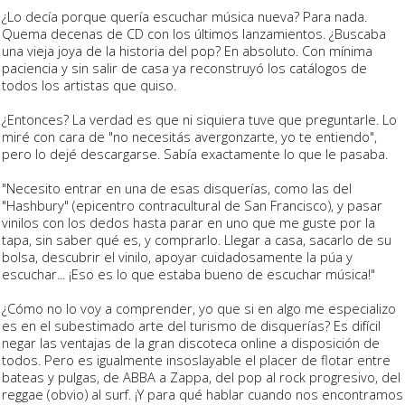
¿Lo decía porque quería escuchar música nueva? Para nada.
Quema decenas de CD con los últimos lanzamientos. ¿Buscaba
una vieja joya de la historia del pop? En absoluto. Con mínima
paciencia y sin salir de casa ya reconstruyó los catálogos de
todos los artistas que quiso.
¿Entonces? La verdad es que ni siquiera tuve que preguntarle. Lo
miré con cara de "no necesitás avergonzarte, yo te entiendo",
pero lo dejé descargarse. Sabía exactamente lo que le pasaba.
"Necesito entrar en una de esas disquerías, como las del
"Hashbury" (epicentro contracultural de San Francisco), y pasar
vinilos con los dedos hasta parar en uno que me guste por la
tapa, sin saber qué es, y comprarlo. Llegar a casa, sacarlo de su
bolsa, descubrir el vinilo, apoyar cuidadosamente la púa y
escuchar... ¡Eso es lo que estaba bueno de escuchar música!"
¿Cómo no lo voy a comprender, yo que si en algo me especializo
es en el subestimado arte del turismo de disquerías? Es difícil
negar las ventajas de la gran discoteca online a disposición de
todos. Pero es igualmente insoslayable el placer de flotar entre
bateas y pulgas, de ABBA a Zappa, del pop al rock progresivo, del
reggae (obvio) al surf. ¡Y para qué hablar cuando nos encontramos