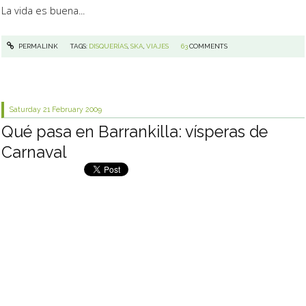
La vida es buena...
PERMALINK
TAGS:
DISQUERÍAS
,
SKA
,
VIAJES
63
COMMENTS
Saturday 21
February 2009
Qué pasa en Barrankilla: vísperas de
Carnaval