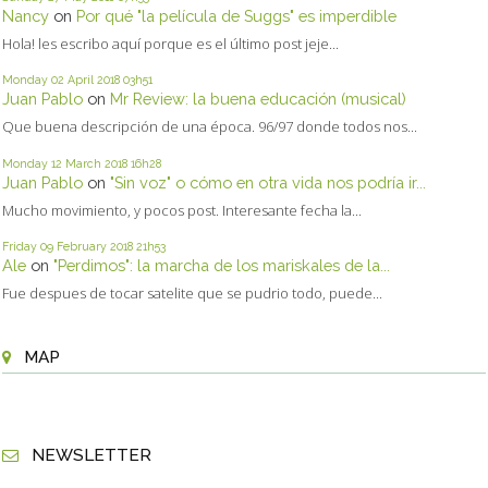
Nancy
on
Por qué "la película de Suggs" es imperdible
Hola! les escribo aquí porque es el último post jeje...
Monday 02
April 2018
03h51
Juan Pablo
on
Mr Review: la buena educación (musical)
Que buena descripción de una época. 96/97 donde todos nos...
Monday 12
March 2018
16h28
Juan Pablo
on
"Sin voz" o cómo en otra vida nos podría ir...
Mucho movimiento, y pocos post. Interesante fecha la...
Friday 09
February 2018
21h53
Ale
on
"Perdimos": la marcha de los mariskales de la...
Fue despues de tocar satelite que se pudrio todo, puede...
MAP
NEWSLETTER