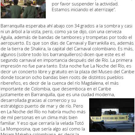
por favor suspender la actividad.
Estamos iniciando el aterrizaje”.
Barranquilla esperaba ahí abajo con
34 grados
a la sombra y casi
ni un árbol a la vista, pero, como ya se dijo, con una cerveza
Aguila
, además de bandas de tambores y trompetas por todo el
aeropuerto. Es que son días de
Carnaval
y Barrankilla es, además
de la tierra de
Shakira
, la capital del Carnaval colombiano. Es más,
algunos (sobre todo los barranquilleros) dicen que este es el
segundo carnaval en importancia después del de Río. La primera
impresión no fue para tanto. Esta noche fue
La Noche del Río
, es
decir un concierto libre y gratuito en la plaza del Museo del Caribe
donde tocaron ocho bandas bien
roots
de distintos pueblos
ribereños, es decir de la cuenca del río
Magdalena
, el más
importante de Colombia, que desemboca en el Caribe
justamente en Barranquilla, que es una ciudad moderna,
desarrollada gracias al comercio y su
estratégico puerto de mar y de río. Pero
en La Noche del Río no habría mucho más
de mil personas en un clima más bien
familiar. Y eso que cerraría la velada
Totó
La Momposina
, que sería algo así como la
Miriam Makeba colombiana, es decir la