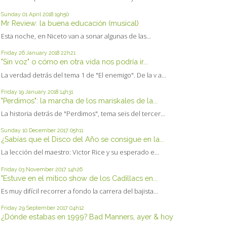
Sunday 01
April 2018
19h50
Mr Review: la buena educación (musical)
Esta noche, en Niceto van a sonar algunas de las...
Friday 26
January 2018
22h21
"Sin voz" o cómo en otra vida nos podría ir...
La verdad detrás del tema 1 de "El enemigo". De la v a...
Friday 19
January 2018
14h31
"Perdimos": la marcha de los mariskales de la...
La historia detrás de "Perdimos", tema seis del tercer...
Sunday 10
December 2017
05h11
¿Sabías que el Disco del Año se consigue en la...
La lección del maestro: Victor Rice y su esperado e...
Friday 03
November 2017
14h26
"Estuve en el mítico show de los Cadillacs en...
Es muy difícil recorrer a fondo la carrera del bajista...
Friday 29
September 2017
04h12
¿Dónde estabas en 1999? Bad Manners, ayer & hoy