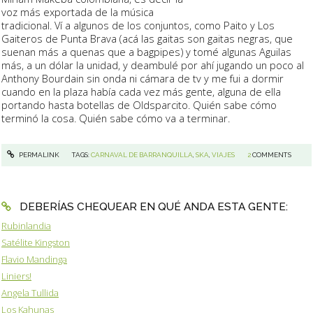
voz más exportada de la música
tradicional. Ví a algunos de los conjuntos, como
Paito y Los
Gaiteros de Punta Brava
(acá las gaitas son gaitas negras, que
suenan más a quenas que a bagpipes) y tomé algunas Aguilas
más, a un dólar la unidad, y deambulé por ahí jugando un poco al
Anthony Bourdain sin onda ni cámara de tv y me fui a dormir
cuando en la plaza había cada vez más gente, alguna de ella
portando hasta botellas de Oldsparcito. Quién sabe cómo
terminó la cosa. Quién sabe cómo va a terminar.
PERMALINK
TAGS:
CARNAVAL DE BARRANQUILLA
,
SKA
,
VIAJES
2
COMMENTS
DEBERÍAS CHEQUEAR EN QUÉ ANDA ESTA GENTE:
Rubinlandia
Satélite Kingston
Flavio Mandinga
Liniers!
Angela Tullida
Los Kahunas