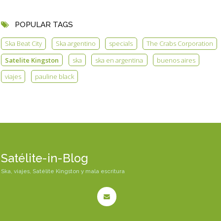
POPULAR TAGS
Ska Beat City
Ska argentino
specials
The Crabs Corporation
Satelite Kingston
ska
ska en argentina
buenos aires
viajes
pauline black
Satélite-in-Blog
Ska, viajes, Satélite Kingston y mala escritura