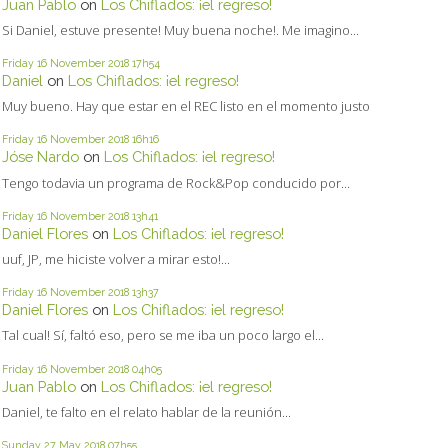
Juan Pablo
on
Los Chiflados: ¡el regreso!
Si Daniel, estuve presente! Muy buena noche!. Me imagino...
Friday 16
November 2018
17h54
Daniel
on
Los Chiflados: ¡el regreso!
Muy bueno. Hay que estar en el REC listo en el momento justo
Friday 16
November 2018
16h16
Jóse Nardo
on
Los Chiflados: ¡el regreso!
Tengo todavia un programa de Rock&Pop conducido por...
Friday 16
November 2018
13h41
Daniel Flores
on
Los Chiflados: ¡el regreso!
uuf, JP, me hiciste volver a mirar esto!...
Friday 16
November 2018
13h37
Daniel Flores
on
Los Chiflados: ¡el regreso!
Tal cual! Sí, faltó eso, pero se me iba un poco largo el...
Friday 16
November 2018
04h05
Juan Pablo
on
Los Chiflados: ¡el regreso!
Daniel, te falto en el relato hablar de la reunión...
Sunday 27
May 2018
07h55