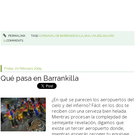
PERMALINK
TAGS:
CARNAVAL DE BARRANQUILLA
,
SKA
,
VIAJES
,
GALAPA
74
COMMENTS
Friday 20
February 2009
Qué pasa en Barrankilla
¿En qué se parecen los aeropuertos del
cielo
y del
infierno
? Fácil: en los dos te
reciben con una
cerveza
bien helada.
Mientras procesan la complejidad de
semejante revelación, digamos que
existe un tercer aeropuerto donde,
mientras esperás recoger tu equipaje,