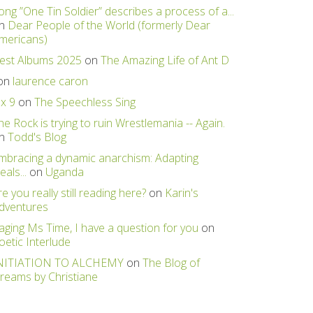
ong ”One Tin Soldier” describes a process of a...
n
Dear People of the World (formerly Dear
mericans)
est Albums 2025
on
The Amazing Life of Ant D
on
laurence caron
 x 9
on
The Speechless Sing
he Rock is trying to ruin Wrestlemania -- Again.
n
Todd's Blog
mbracing a dynamic anarchism: Adapting
eals...
on
Uganda
re you really still reading here?
on
Karin's
dventures
aging Ms Time, I have a question for you
on
oetic Interlude
NITIATION TO ALCHEMY
on
The Blog of
reams by Christiane