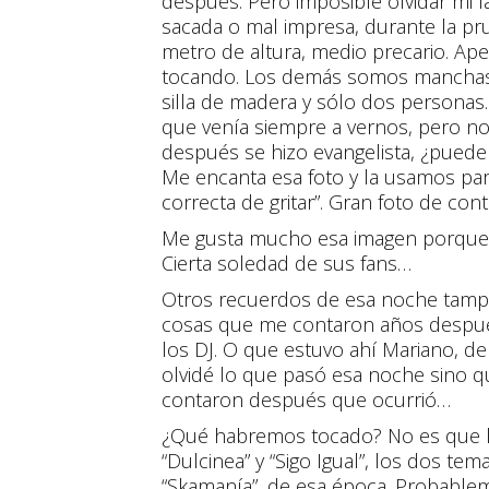
después. Pero imposible olvidar mi fa
sacada o mal impresa, durante la pr
metro de altura, medio precario. Apen
tocando. Los demás somos manchas g
silla de madera y sólo dos personas.
que venía siempre a vernos, pero n
después se hizo evangelista, ¿puede
Me encanta esa foto y la usamos para
correcta de gritar”. Gran foto de cont
Me gusta mucho esa imagen porque c
Cierta soledad de sus fans…
Otros recuerdos de esa noche tamp
cosas que me contaron años despué
los DJ. O que estuvo ahí Mariano, d
olvidé lo que pasó esa noche sino 
contaron después que ocurrió…
¿Qué habremos tocado? No es que l
“Dulcinea” y “Sigo Igual”, los dos t
“Skamanía”, de esa época. Probablem