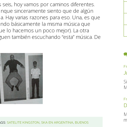
 seis, hoy vamos por caminos diferentes.
 aunque sinceramente siento que de algún
a. Hay varias razones para eso. Una, es que
aciendo básicamente la misma música que
e lo hacemos un poco mejor). La otra
guen también escuchando “esta” música. De
F
J
S
M
F
D
M
m
AGS:
SATELITE KINGSTON
,
SKA EN ARGENTINA
,
BUENOS