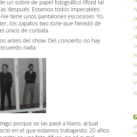
N
e un sobre de papel fotográfico Ilford tal
ías después. Estamos todos impecables:
A
 Ale tiene unos pantalones escoceses. Yo,
J
tter, los zapatos two tone que heredó de
D
el único de corbata.
N
os antes del show. Del concierto no hay
S
 recuerdo nada.
A
J
J
M
A
nmigo porque se las pasé a Nano, actual
M
yecto en el que estamos trabajando. 20 años
i