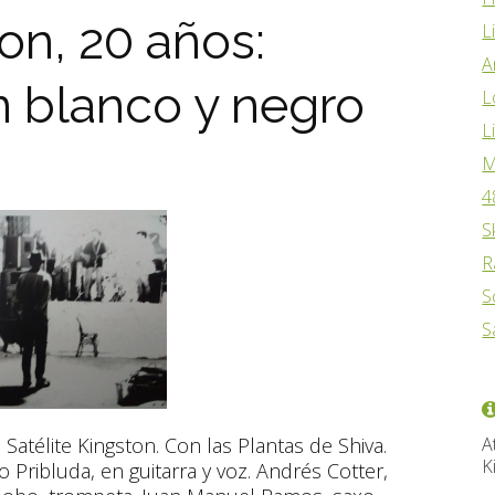
on, 20 años:
L
A
n blanco y negro
L
L
M
4
S
R
S
S
A
Satélite Kingston. Con las Plantas de Shiva.
K
o Pribluda, en guitarra y voz. Andrés Cotter,