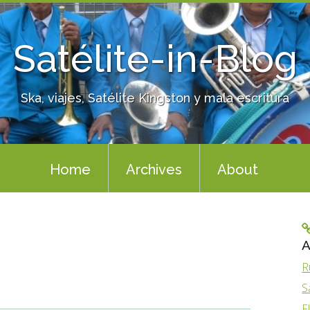
Satélite-in-Blog
Ska, viajes, Satélite Kingston y mala escritura
Home
Archives
About
A
R
S
F