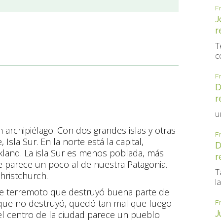
F
J
r
T
c
F
D
r
u
 archipiélago. Con dos grandes islas y otras
F
Isla Sur. En la norte está la capital,
D
ckland. La isla Sur es menos poblada, más
r
se parece un poco al de nuestra Patagonia.
T
Christchurch.
la
rte terremoto que destruyó buena parte de
o que no destruyó, quedó tan mal que luego
F
J
el centro de la ciudad parece un pueblo