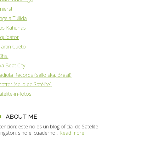
iniers!
ngela Tullida
os Kahunas
iquidator
artín Cueto
8hs.
ka Beat City
adiola Records (sello ska, Brasil)
catter (sello de Satélite)
atelite-in-fotos
ABOUT ME
tención: este no es un blog oficial de Satélite
ingston, sino el cuaderno...
Read more ...