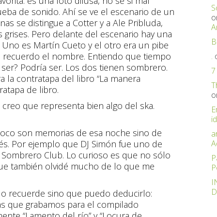
vorita: es una foto difusa, no sé si mal
S
ueba de sonido. Ahí se ve el escenario de un
o
as se distingue a Cotter y a Ale Pribluda,
A
rises. Pero delante del escenario hay una
B
 Uno es Martín Cueto y el otro era un pibe
o recuerdo el nombre. Entiendo que tiempo
.
 ser? Podría ser. Los dos tienen sombrero.
7
 la contratapa del libro “La manera
T
ratapa de libro.
o
reo que representa bien algo del ska.
E
id
oco son memorias de esa noche sino de
a
A
s. Por ejemplo que DJ Simón fue uno de
e Sombrero Club. Lo curioso es que no sólo
P
que también olvidé mucho de lo que me
P
I
D
o recuerde sino que puedo deducirlo:
emas que grabamos para el compilado
ente “Lamento del río” y “Locura de