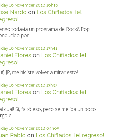
riday 16
November 2018
16h16
óse Nardo
on
Los Chiflados: ¡el
egreso!
engo todavia un programa de Rock&Pop
onducido por...
riday 16
November 2018
13h41
aniel Flores
on
Los Chiflados: ¡el
egreso!
uf, JP, me hiciste volver a mirar esto!...
riday 16
November 2018
13h37
aniel Flores
on
Los Chiflados: ¡el
egreso!
al cual! Sí, faltó eso, pero se me iba un poco
rgo el...
riday 16
November 2018
04h05
uan Pablo
on
Los Chiflados: ¡el regreso!