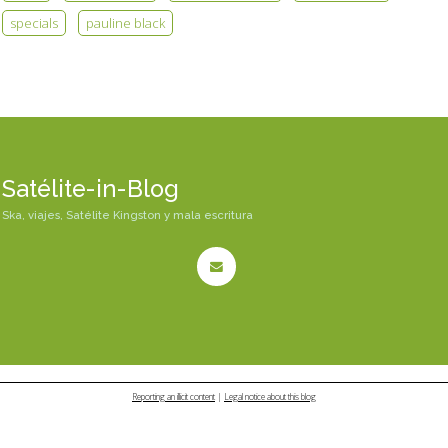
specials
pauline black
Satélite-in-Blog
Ska, viajes, Satélite Kingston y mala escritura
Reporting an illicit content
|
Legal notice about this blog