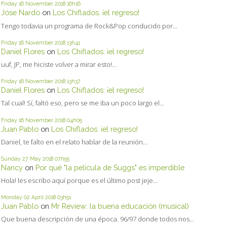
Friday 16
November 2018
16h16
Jóse Nardo
on
Los Chiflados: ¡el regreso!
Tengo todavia un programa de Rock&Pop conducido por...
Friday 16
November 2018
13h41
Daniel Flores
on
Los Chiflados: ¡el regreso!
uuf, JP, me hiciste volver a mirar esto!...
Friday 16
November 2018
13h37
Daniel Flores
on
Los Chiflados: ¡el regreso!
Tal cual! Sí, faltó eso, pero se me iba un poco largo el...
Friday 16
November 2018
04h05
Juan Pablo
on
Los Chiflados: ¡el regreso!
Daniel, te falto en el relato hablar de la reunión...
Sunday 27
May 2018
07h55
Nancy
on
Por qué "la película de Suggs" es imperdible
Hola! les escribo aquí porque es el último post jeje...
Monday 02
April 2018
03h51
Juan Pablo
on
Mr Review: la buena educación (musical)
Que buena descripción de una época. 96/97 donde todos nos...