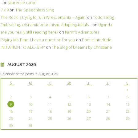
.
on
laurence caron
7 x 9
on
The Speechless Sing
The Rock is trying to ruin Wrestlemania -- Again.
on
Todd's Blog
Embracing a dynamic anarchism: Adapting ideals...
on
Uganda
are you really still reading here?
on
Karin's Adventures
Paging Ms Time, I have a question for you
on
Poetic Interlude
INITIATION TO ALCHEMY
on
The Blog of Dreams by Christiane
AUGUST 2026
Calendar of the posts in August 2026
S
M
T
W
T
F
S
1
2
3
4
5
6
7
8
9
10
11
12
13
14
15
16
17
18
19
20
21
22
23
24
25
26
27
28
29
30
31