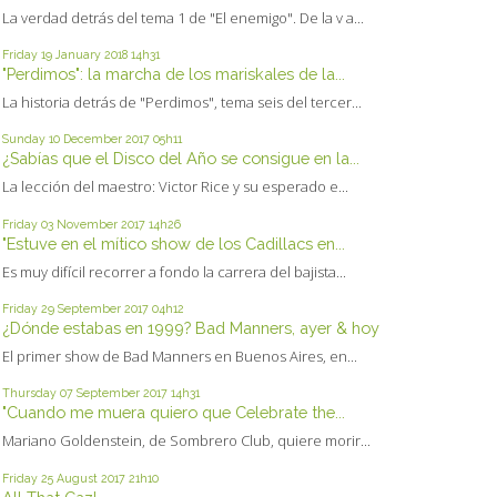
La verdad detrás del tema 1 de "El enemigo". De la v a...
Friday 19
January 2018
14h31
"Perdimos": la marcha de los mariskales de la...
La historia detrás de "Perdimos", tema seis del tercer...
Sunday 10
December 2017
05h11
¿Sabías que el Disco del Año se consigue en la...
La lección del maestro: Victor Rice y su esperado e...
Friday 03
November 2017
14h26
"Estuve en el mítico show de los Cadillacs en...
Es muy difícil recorrer a fondo la carrera del bajista...
Friday 29
September 2017
04h12
¿Dónde estabas en 1999? Bad Manners, ayer & hoy
El primer show de Bad Manners en Buenos Aires, en...
Thursday 07
September 2017
14h31
"Cuando me muera quiero que Celebrate the...
Mariano Goldenstein, de Sombrero Club, quiere morir...
Friday 25
August 2017
21h10