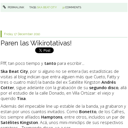
PERMALINK
TAGS:
SKA BEAT CITY
31
COMMENTS
Friday 17
December 2010
Paren las Wikirotativas!
Ffff, tan poco tiempo y
tanto
para escribir...
Ska Beat City
, por si alguno no se entera (las estadísticas de
visitas al blog indican que entra alguien más que Cueto, Fatty y
tres o cuatro más!) la banda del ex Satélite Kingston
Andrés
Cotter
, sigue adelante con la grabación de su
segundo disco
, allá
por el estudio de la calle Donado, en Villa Ortúzar: el viejo y
querido
Tixa
.
Además del impecable line up estable de la banda, ya grabaron y
estan por unos cuantos invitados. Como
Bonetto
, de los Cafres,
los siempre afilados
Hamptons
, entre otros, incluidos un par de
Satélites Kingston
. Acá, unos mini-miniclips de sus respectivos
registros... Tremendo disco, va a ser...