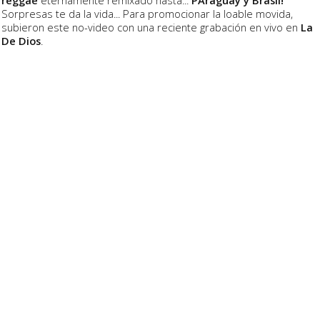
reggae
eternamente remixado hasta...
PAraguay y Brasil!
Sorpresas te da la vida... Para promocionar la loable movida,
subieron este no-video con una reciente grabación en vivo en
La
De Dios
.