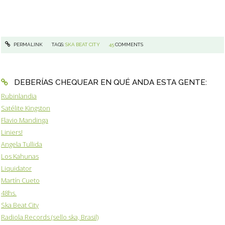
PERMALINK
TAGS:
SKA BEAT CITY
45
COMMENTS
DEBERÍAS CHEQUEAR EN QUÉ ANDA ESTA GENTE:
Rubinlandia
Satélite Kingston
Flavio Mandinga
Liniers!
Angela Tullida
Los Kahunas
Liquidator
Martín Cueto
48hs.
Ska Beat City
Radiola Records (sello ska, Brasil)