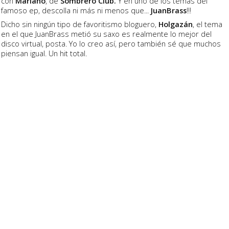
con
Mariano
, de
Sombrero Club.
Y en uno de los temas del
famoso ep, descolla ni más ni menos que...
JuanBrass
!!!
Dicho sin ningún tipo de favoritismo bloguero,
Holgazán
, el tema
en el que JuanBrass metió su saxo es realmente lo mejor del
disco virtual, posta. Yo lo creo así, pero también sé que muchos
piensan igual. Un hit total.