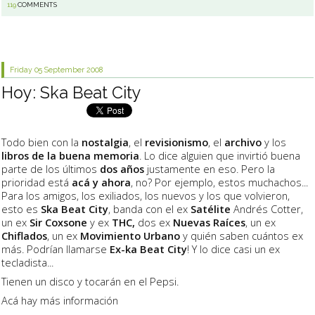
119
COMMENTS
Friday 05
September 2008
Hoy: Ska Beat City
Todo bien con la
nostalgia
, el
revisionismo
, el
archivo
y los
libros de la buena memoria
. Lo dice alguien que invirtió buena
parte de los últimos
dos años
justamente en eso. Pero la
prioridad está
acá y ahora
, no? Por ejemplo, estos muchachos...
Para los amigos, los exiliados, los nuevos y los que volvieron,
esto es
Ska Beat City
, banda con el ex
Satélite
Andrés Cotter,
un ex
Sir Coxsone
y ex
THC,
dos ex
Nuevas Raíces
, un ex
Chiflados
, un ex
Movimiento Urbano
y quién saben cuántos ex
más. Podrían llamarse
Ex-ka Beat City
! Y lo dice casi un ex
tecladista...
Tienen un disco y tocarán en el Pepsi.
Acá hay más información