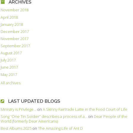
ARCHIVES
November 2018
April 2018
January 2018
December 2017
November 2017
September 2017
August 2017
July 2017
June 2017
May 2017
All archives
LAST UPDATED BLOGS
Ministry is Privilege...
on
A Skinny Fairtrade Latte in the Food Court of Life
Song ”One Tin Soldier” describes a process of a...
on
Dear People of the
World (formerly Dear Americans)
Best Albums 2025
on
The Amazing Life of Ant D