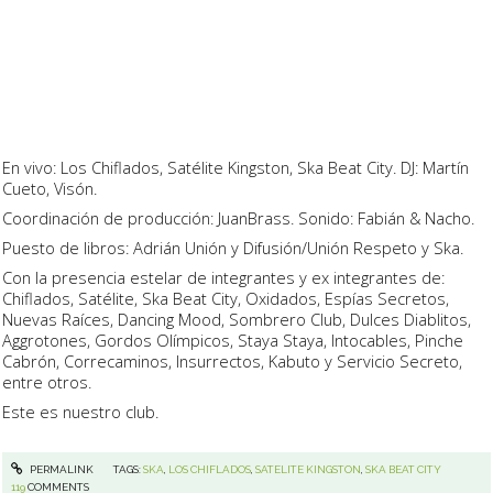
En vivo: Los Chiflados, Satélite Kingston, Ska Beat City. DJ: Martín
Cueto, Visón.
Coordinación de producción: JuanBrass. Sonido: Fabián & Nacho.
Puesto de libros: Adrián Unión y Difusión/Unión Respeto y Ska.
Con la presencia estelar de integrantes y ex integrantes de:
Chiflados, Satélite, Ska Beat City, Oxidados, Espías Secretos,
Nuevas Raíces, Dancing Mood, Sombrero Club, Dulces Diablitos,
Aggrotones, Gordos Olímpicos, Staya Staya, Intocables, Pinche
Cabrón, Correcaminos, Insurrectos, Kabuto y Servicio Secreto,
entre otros.
Este es nuestro club.
PERMALINK
TAGS:
SKA
,
LOS CHIFLADOS
,
SATELITE KINGSTON
,
SKA BEAT CITY
119
COMMENTS