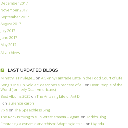
December 2017
November 2017
September 2017
August 2017
July 2017
June 2017
May 2017
All archives
LAST UPDATED BLOGS
Ministry is Privilege...
on
A Skinny Fairtrade Latte in the Food Court of Life
Song ”One Tin Soldier” describes a process of a...
on
Dear People of the
World (formerly Dear Americans)
Best Albums 2025
on
The Amazing Life of Ant D
.
on
laurence caron
7 x 9
on
The Speechless Sing
The Rock is trying to ruin Wrestlemania -- Again.
on
Todd's Blog
Embracing a dynamic anarchism: Adapting ideals...
on
Uganda