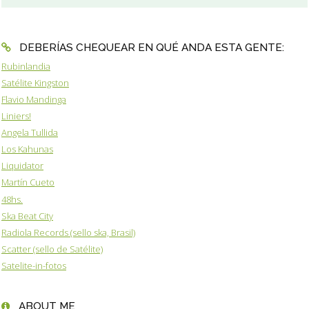
DEBERÍAS CHEQUEAR EN QUÉ ANDA ESTA GENTE:
Rubinlandia
Satélite Kingston
Flavio Mandinga
Liniers!
Angela Tullida
Los Kahunas
Liquidator
Martín Cueto
48hs.
Ska Beat City
Radiola Records (sello ska, Brasil)
Scatter (sello de Satélite)
Satelite-in-fotos
ABOUT ME