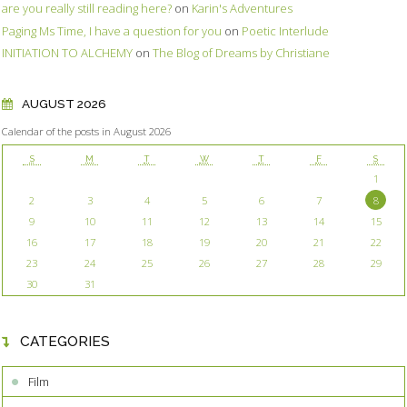
are you really still reading here?
on
Karin's Adventures
Paging Ms Time, I have a question for you
on
Poetic Interlude
INITIATION TO ALCHEMY
on
The Blog of Dreams by Christiane
AUGUST 2026
Calendar of the posts in August 2026
S
M
T
W
T
F
S
1
2
3
4
5
6
7
8
9
10
11
12
13
14
15
16
17
18
19
20
21
22
23
24
25
26
27
28
29
30
31
CATEGORIES
Film