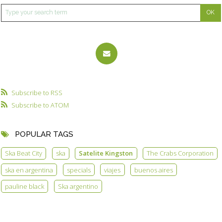
Subscribe to RSS
Subscribe to ATOM
POPULAR TAGS
Ska Beat City
ska
Satelite Kingston
The Crabs Corporation
ska en argentina
specials
viajes
buenos aires
pauline black
Ska argentino