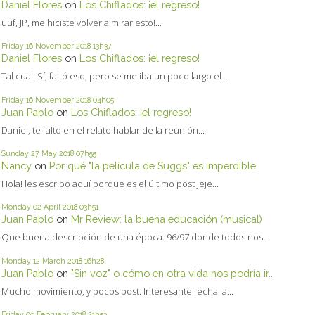
Daniel Flores
on
Los Chiflados: ¡el regreso!
uuf, JP, me hiciste volver a mirar esto!...
Friday 16
November 2018
13h37
Daniel Flores
on
Los Chiflados: ¡el regreso!
Tal cual! Sí, faltó eso, pero se me iba un poco largo el...
Friday 16
November 2018
04h05
Juan Pablo
on
Los Chiflados: ¡el regreso!
Daniel, te falto en el relato hablar de la reunión...
Sunday 27
May 2018
07h55
Nancy
on
Por qué "la película de Suggs" es imperdible
Hola! les escribo aquí porque es el último post jeje...
Monday 02
April 2018
03h51
Juan Pablo
on
Mr Review: la buena educación (musical)
Que buena descripción de una época. 96/97 donde todos nos...
Monday 12
March 2018
16h28
Juan Pablo
on
"Sin voz" o cómo en otra vida nos podría ir...
Mucho movimiento, y pocos post. Interesante fecha la...
Friday 09
February 2018
21h53