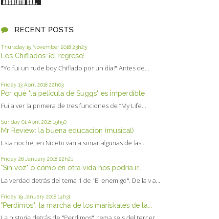
RECENT POSTS
Thursday 15
November 2018
23h23
Los Chiflados: ¡el regreso!
"Yo fui un rude boy Chiflado por un día!" Antes de...
Friday 13
April 2018
22h03
Por qué "la película de Suggs" es imperdible
Fui a ver la primera de tres funciones de “My Life...
Sunday 01
April 2018
19h50
Mr Review: la buena educación (musical)
Esta noche, en Niceto van a sonar algunas de las...
Friday 26
January 2018
22h21
"Sin voz" o cómo en otra vida nos podría ir...
La verdad detrás del tema 1 de "El enemigo". De la v a...
Friday 19
January 2018
14h31
"Perdimos": la marcha de los mariskales de la...
La historia detrás de "Perdimos", tema seis del tercer...