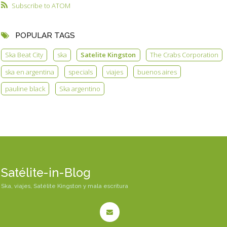
Subscribe to ATOM
POPULAR TAGS
Ska Beat City
ska
Satelite Kingston
The Crabs Corporation
ska en argentina
specials
viajes
buenos aires
pauline black
Ska argentino
Satélite-in-Blog
Ska, viajes, Satélite Kingston y mala escritura