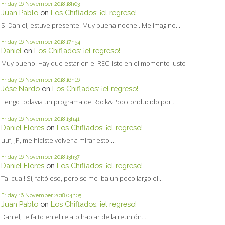
Friday 16
November 2018
18h03
Juan Pablo
on
Los Chiflados: ¡el regreso!
Si Daniel, estuve presente! Muy buena noche!. Me imagino...
Friday 16
November 2018
17h54
Daniel
on
Los Chiflados: ¡el regreso!
Muy bueno. Hay que estar en el REC listo en el momento justo
Friday 16
November 2018
16h16
Jóse Nardo
on
Los Chiflados: ¡el regreso!
Tengo todavia un programa de Rock&Pop conducido por...
Friday 16
November 2018
13h41
Daniel Flores
on
Los Chiflados: ¡el regreso!
uuf, JP, me hiciste volver a mirar esto!...
Friday 16
November 2018
13h37
Daniel Flores
on
Los Chiflados: ¡el regreso!
Tal cual! Sí, faltó eso, pero se me iba un poco largo el...
Friday 16
November 2018
04h05
Juan Pablo
on
Los Chiflados: ¡el regreso!
Daniel, te falto en el relato hablar de la reunión...