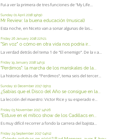
Fui a ver la primera de tres funciones de “My Life...
Sunday 01
April 2018
19h50
Mr Review: la buena educación (musical)
Esta noche, en Niceto van a sonar algunas de las...
Friday 26
January 2018
22h21
"Sin voz" o cómo en otra vida nos podría ir...
La verdad detrás del tema 1 de "El enemigo". De la v a...
Friday 19
January 2018
14h31
"Perdimos": la marcha de los mariskales de la...
La historia detrás de "Perdimos", tema seis del tercer...
Sunday 10
December 2017
05h11
¿Sabías que el Disco del Año se consigue en la...
La lección del maestro: Victor Rice y su esperado e...
Friday 03
November 2017
14h26
"Estuve en el mítico show de los Cadillacs en...
Es muy difícil recorrer a fondo la carrera del bajista...
Friday 29
September 2017
04h12
¿Dónde estabas en 1999? Bad Manners, ayer & hoy