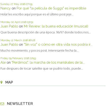
Sunday 27
May 2018
07h55
Nancy
on
Por qué "la película de Suggs" es imperdible
Hola! les escribo aquí porque es el último post jeje...
Monday 02
April 2018
03h51
Juan Pablo
on
Mr Review: la buena educación (musical)
Que buena descripción de una época. 96/97 donde todos nos...
Monday 12
March 2018
16h28
Juan Pablo
on
"Sin voz" o cómo en otra vida nos podría ir...
Mucho movimiento, y pocos post. Interesante fecha la...
Friday 09
February 2018
21h53
Ale
on
"Perdimos": la marcha de los mariskales de la...
Fue despues de tocar satelite que se pudrio todo, puede...
MAP
NEWSLETTER