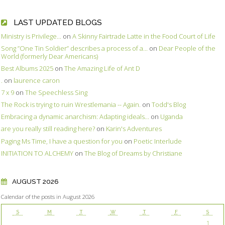
LAST UPDATED BLOGS
Ministry is Privilege...
on
A Skinny Fairtrade Latte in the Food Court of Life
Song ”One Tin Soldier” describes a process of a...
on
Dear People of the
World (formerly Dear Americans)
Best Albums 2025
on
The Amazing Life of Ant D
.
on
laurence caron
7 x 9
on
The Speechless Sing
The Rock is trying to ruin Wrestlemania -- Again.
on
Todd's Blog
Embracing a dynamic anarchism: Adapting ideals...
on
Uganda
are you really still reading here?
on
Karin's Adventures
Paging Ms Time, I have a question for you
on
Poetic Interlude
INITIATION TO ALCHEMY
on
The Blog of Dreams by Christiane
AUGUST 2026
Calendar of the posts in August 2026
S
M
T
W
T
F
S
1