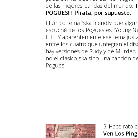
de las mejores bandas del mundo:
POGUES!!! Pirata, por supuesto.
El único tema "ska friendly"que algu
escuché de los Pogues es "Young N
Hill". Y aparentemente ese tema jus
entre los cuatro que untegran el di
hay versiones de Rudy y de Murder, 
no el clásico ska sino una canción d
Pogues.
3. Hace rato 
Ven Los Ping