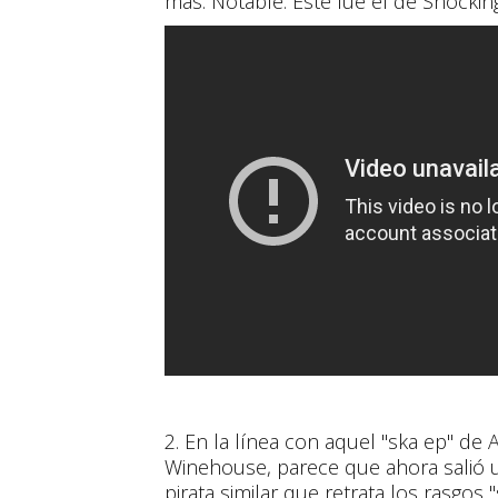
más. Notable. Este fue el de Shockin
2. En la línea con aquel "ska ep" de
Winehouse, parece que ahora salió 
pirata similar que retrata los rasgos 