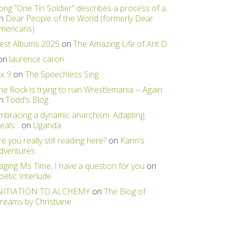
ong ”One Tin Soldier” describes a process of a...
n
Dear People of the World (formerly Dear
mericans)
est Albums 2025
on
The Amazing Life of Ant D
on
laurence caron
 x 9
on
The Speechless Sing
he Rock is trying to ruin Wrestlemania -- Again.
n
Todd's Blog
mbracing a dynamic anarchism: Adapting
eals...
on
Uganda
re you really still reading here?
on
Karin's
dventures
aging Ms Time, I have a question for you
on
oetic Interlude
NITIATION TO ALCHEMY
on
The Blog of
reams by Christiane