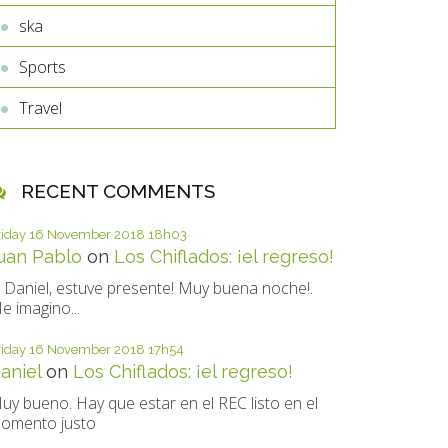
ska
Sports
Travel
RECENT COMMENTS
riday 16
November 2018
18h03
uan Pablo
on
Los Chiflados: ¡el regreso!
i Daniel, estuve presente! Muy buena noche!.
e imagino...
riday 16
November 2018
17h54
aniel
on
Los Chiflados: ¡el regreso!
uy bueno. Hay que estar en el REC listo en el
omento justo