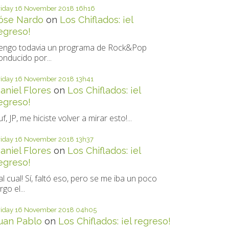
riday 16
November 2018
16h16
óse Nardo
on
Los Chiflados: ¡el
egreso!
engo todavia un programa de Rock&Pop
onducido por...
riday 16
November 2018
13h41
aniel Flores
on
Los Chiflados: ¡el
egreso!
uf, JP, me hiciste volver a mirar esto!...
riday 16
November 2018
13h37
aniel Flores
on
Los Chiflados: ¡el
egreso!
al cual! Sí, faltó eso, pero se me iba un poco
rgo el...
riday 16
November 2018
04h05
uan Pablo
on
Los Chiflados: ¡el regreso!