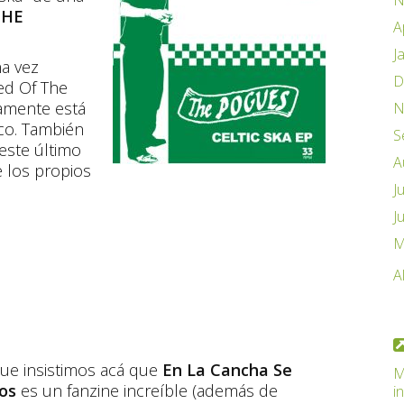
N
THE
A
J
na vez
D
ed Of The
tamente está
N
sco. También
S
este último
A
e los propios
J
J
M
A
que insistimos acá que
En La Cancha Se
M
os
es un fanzine increíble (además de
i