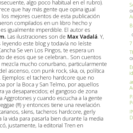
nsecuente, algo poco habitual en el rubro).
S
rece que hay más gente que opina igual
o
los mejores cuentos de esta publicación
A
ueron compilados en un libro hecho y
B
es igualmente imperdible. El autor es
.
im.
Las ilustraciones son de
Max Vadalá
. Y,
s leyendo este blog y todavía no leíste
7
ancha Se ven Los Pingos, te espera un
T
o de esos que se celebran... Son cuentos
o
e mezcla mucho conurbano, particularmente
E
el ascenso, con punk rock, ska, oi, política
id
Ejemplos: el tachero hardcore que no
a
a por la Boca y San Telmo, por aquellos
A
ra ya desaparecidos; el gangoso de zona
P
r a Aggrotones y cuando escucha a la gente
P
eggae (!!!) y entonces tiene una revelación.
tarianos, skins, tacheros hardcore, gerly
I
D
 la vida para pasarla bien durante la media
có, justamente, la editorial Tren en