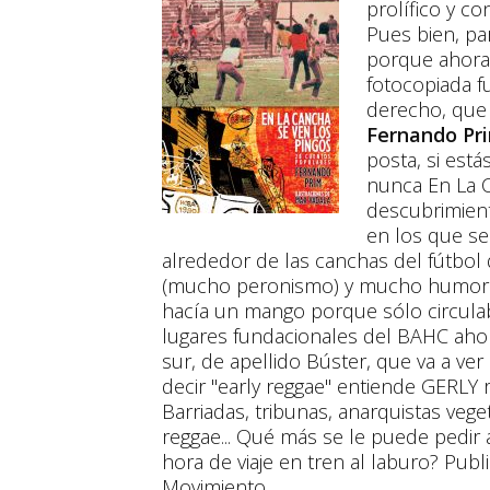
prolífico y co
Pues bien, pa
porque ahora 
fotocopiada f
derecho, que 
Fernando Pr
posta, si está
nunca En La C
descubrimient
en los que s
alrededor de las canchas del fútbol d
(mucho peronismo) y mucho humor. 
hacía un mango porque sólo circulab
lugares fundacionales del BAHC aho
sur, de apellido Búster, que va a ve
decir "early reggae" entiende GERLY r
Barriadas, tribunas, anarquistas vege
reggae... Qué más se le puede pedir a
hora de viaje en tren al laburo? Publi
Movimiento.