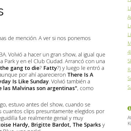
s
L
A
L
L
as de mención. A ver si nos ponemos
M
4
A. Volvió a hacer un gran show, al igual que
na Park y en el Club Ciudad. Arrancó con una
S
 the gang to die
?
Fatty
?) y luego le entró a
R
 aunque por ahí aparecieron
There Is A
S
yday Is Like Sunday
. Volvió también a
S
 las Malvinas son argentinas"
, como
rgo, estuvo antes del show, cuando se
s cuantos clips presuntamente elegidos por
guidilla fue realmente genial y muy
A
K
oise Hardy, Brigitte Bardot, The Sparks
y