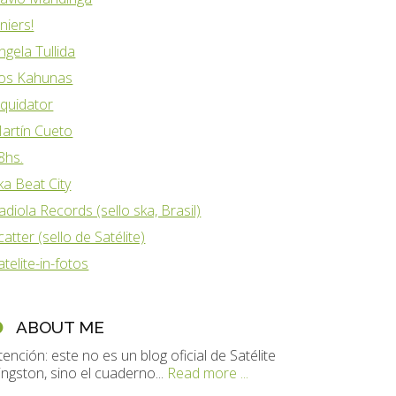
iniers!
ngela Tullida
os Kahunas
iquidator
artín Cueto
8hs.
ka Beat City
adiola Records (sello ska, Brasil)
catter (sello de Satélite)
atelite-in-fotos
ABOUT ME
tención: este no es un blog oficial de Satélite
ingston, sino el cuaderno...
Read more ...