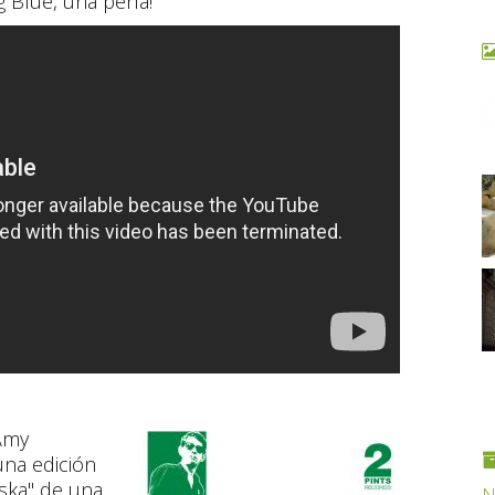
g Blue, una perla!
 Amy
una edición
"ska" de una