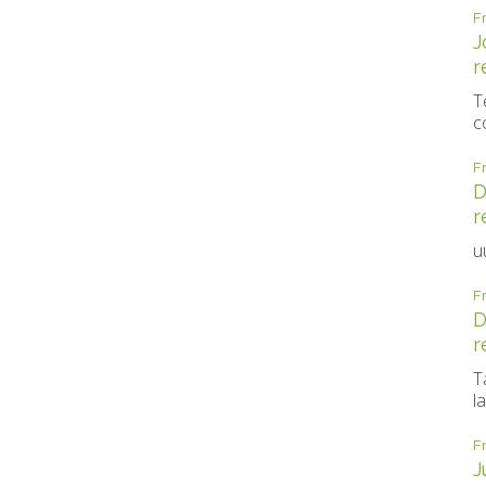
F
J
r
T
c
F
D
r
u
F
D
r
T
la
F
J