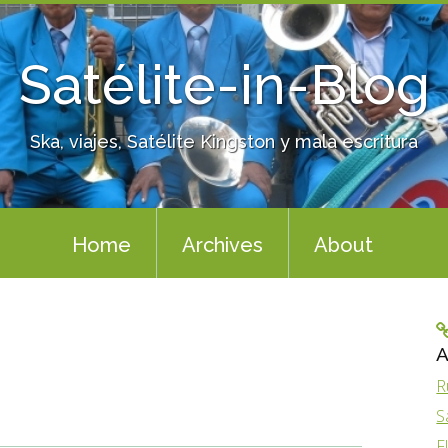
Satélite-in-Blog
Ska, viajes, Satélite Kingston y mala escritura
Home
Archives
About
A
R
S
F