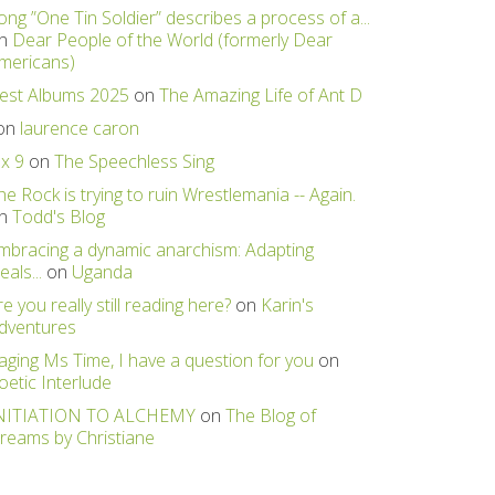
ong ”One Tin Soldier” describes a process of a...
n
Dear People of the World (formerly Dear
mericans)
est Albums 2025
on
The Amazing Life of Ant D
on
laurence caron
 x 9
on
The Speechless Sing
he Rock is trying to ruin Wrestlemania -- Again.
n
Todd's Blog
mbracing a dynamic anarchism: Adapting
eals...
on
Uganda
re you really still reading here?
on
Karin's
dventures
aging Ms Time, I have a question for you
on
oetic Interlude
NITIATION TO ALCHEMY
on
The Blog of
reams by Christiane