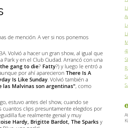
s
L
A
L
L
as de mención. A ver si nos ponemos
M
4
A. Volvió a hacer un gran show, al igual que
na Park y en el Club Ciudad. Arrancó con una
S
 the gang to die
?
Fatty
?) y luego le entró a
R
 aunque por ahí aparecieron
There Is A
S
yday Is Like Sunday
. Volvió también a
S
 las Malvinas son argentinas"
, como
rgo, estuvo antes del show, cuando se
s cuantos clips presuntamente elegidos por
guidilla fue realmente genial y muy
A
K
oise Hardy, Brigitte Bardot, The Sparks
y