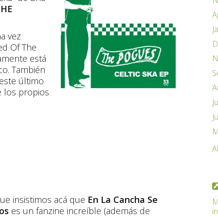
N
THE
A
J
na vez
D
ed Of The
tamente está
N
sco. También
S
este último
A
e los propios
J
J
M
A
que insistimos acá que
En La Cancha Se
M
os
es un fanzine increíble (además de
i