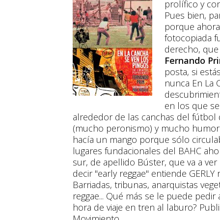
prolífico y co
Pues bien, pa
porque ahora 
fotocopiada f
derecho, que 
Fernando Pr
posta, si está
nunca En La C
descubrimient
en los que s
alrededor de las canchas del fútbol d
(mucho peronismo) y mucho humor. 
hacía un mango porque sólo circulab
lugares fundacionales del BAHC aho
sur, de apellido Búster, que va a ve
decir "early reggae" entiende GERLY r
Barriadas, tribunas, anarquistas vege
reggae... Qué más se le puede pedir a
hora de viaje en tren al laburo? Publi
Movimiento.