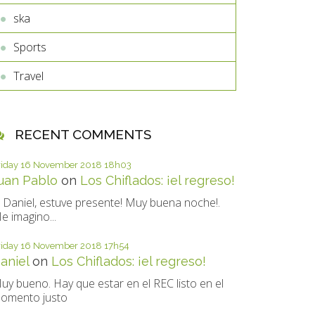
ska
Sports
Travel
RECENT COMMENTS
riday 16
November 2018
18h03
uan Pablo
on
Los Chiflados: ¡el regreso!
i Daniel, estuve presente! Muy buena noche!.
e imagino...
riday 16
November 2018
17h54
aniel
on
Los Chiflados: ¡el regreso!
uy bueno. Hay que estar en el REC listo en el
omento justo