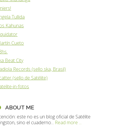
iniers!
ngela Tullida
os Kahunas
iquidator
artín Cueto
8hs.
ka Beat City
adiola Records (sello ska, Brasil)
catter (sello de Satélite)
atelite-in-fotos
ABOUT ME
tención: este no es un blog oficial de Satélite
ingston, sino el cuaderno...
Read more ...