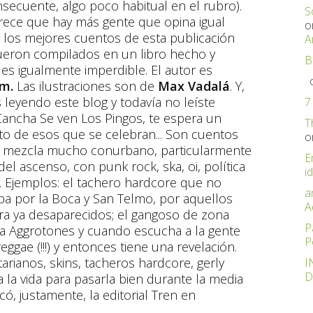
nsecuente, algo poco habitual en el rubro).
S
rece que hay más gente que opina igual
o
los mejores cuentos de esta publicación
A
ueron compilados en un libro hecho y
B
es igualmente imperdible. El autor es
.
im.
Las ilustraciones son de
Max Vadalá
. Y,
s leyendo este blog y todavía no leíste
7
ancha Se ven Los Pingos, te espera un
T
o de esos que se celebran... Son cuentos
o
e mezcla mucho conurbano, particularmente
E
el ascenso, con punk rock, ska, oi, política
id
Ejemplos: el tachero hardcore que no
a
a por la Boca y San Telmo, por aquellos
A
ra ya desaparecidos; el gangoso de zona
P
r a Aggrotones y cuando escucha a la gente
P
eggae (!!!) y entonces tiene una revelación.
tarianos, skins, tacheros hardcore, gerly
I
D
 la vida para pasarla bien durante la media
có, justamente, la editorial Tren en