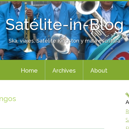
Satélite-in-Blog
Ska, viajes, Satélite Kingston y mala escritura
Home
Archives
About
ingos
A
R
S
F