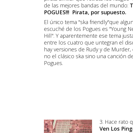
de las mejores bandas del mundo:
POGUES!!! Pirata, por supuesto.
El único tema "ska friendly"que algu
escuché de los Pogues es "Young N
Hill". Y aparentemente ese tema jus
entre los cuatro que untegran el di
hay versiones de Rudy y de Murder, 
no el clásico ska sino una canción d
Pogues.
3. Hace rato 
Ven Los Ping