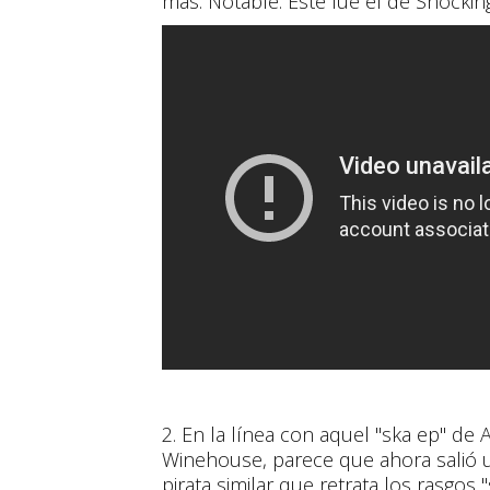
más. Notable. Este fue el de Shockin
2. En la línea con aquel "ska ep" de
Winehouse, parece que ahora salió 
pirata similar que retrata los rasgos 