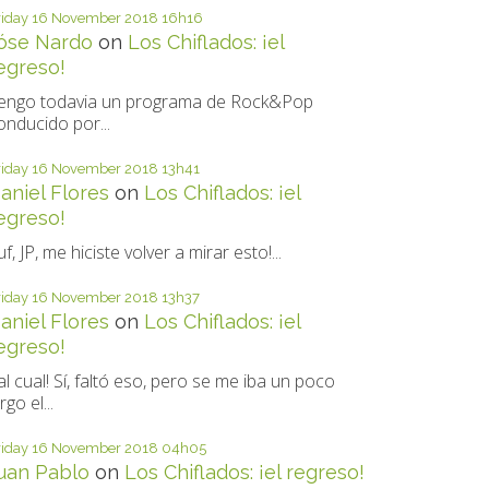
riday 16
November 2018
16h16
óse Nardo
on
Los Chiflados: ¡el
egreso!
engo todavia un programa de Rock&Pop
onducido por...
riday 16
November 2018
13h41
aniel Flores
on
Los Chiflados: ¡el
egreso!
uf, JP, me hiciste volver a mirar esto!...
riday 16
November 2018
13h37
aniel Flores
on
Los Chiflados: ¡el
egreso!
al cual! Sí, faltó eso, pero se me iba un poco
rgo el...
riday 16
November 2018
04h05
uan Pablo
on
Los Chiflados: ¡el regreso!