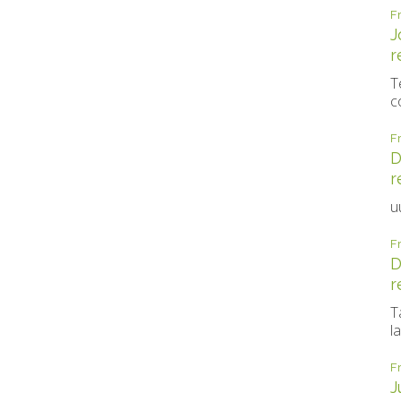
F
J
r
T
c
F
D
r
u
F
D
r
T
la
F
J