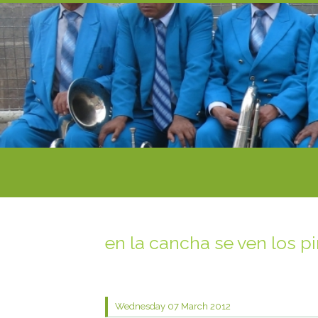
en la cancha se ven los p
Wednesday 07
March 2012