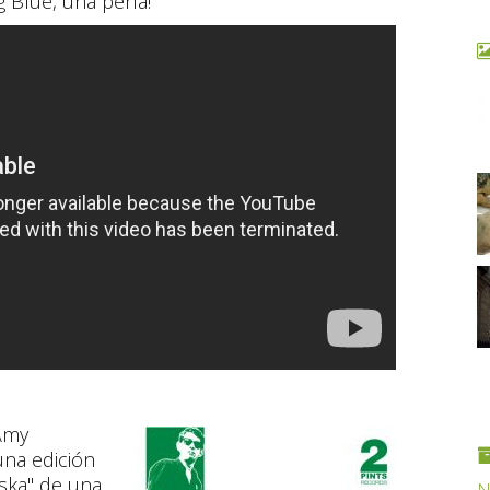
g Blue, una perla!
 Amy
una edición
"ska" de una