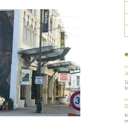
F
J
S
M
F
D
M
m