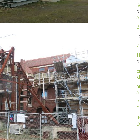
S
o
A
B
.
7
T
o
E
id
a
A
P
P
I
D