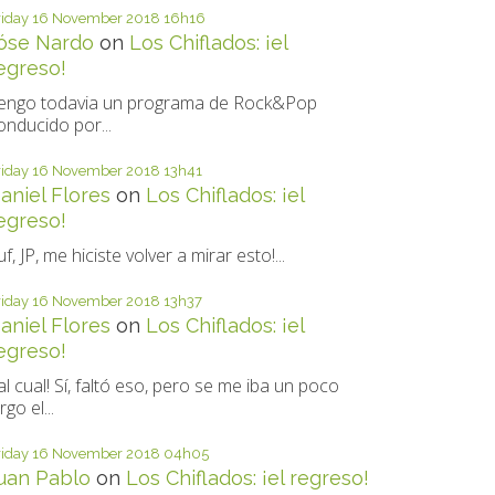
riday 16
November 2018
16h16
óse Nardo
on
Los Chiflados: ¡el
egreso!
engo todavia un programa de Rock&Pop
onducido por...
riday 16
November 2018
13h41
aniel Flores
on
Los Chiflados: ¡el
egreso!
uf, JP, me hiciste volver a mirar esto!...
riday 16
November 2018
13h37
aniel Flores
on
Los Chiflados: ¡el
egreso!
al cual! Sí, faltó eso, pero se me iba un poco
rgo el...
riday 16
November 2018
04h05
uan Pablo
on
Los Chiflados: ¡el regreso!