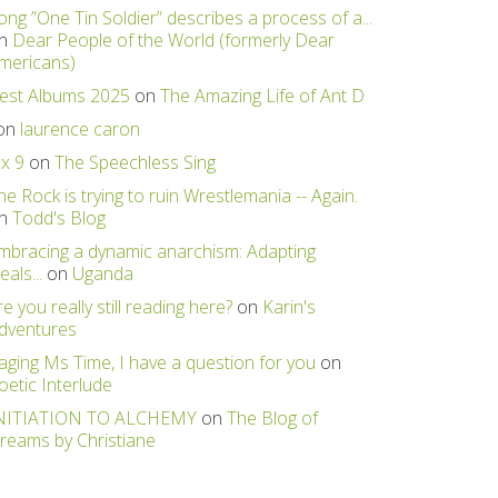
ong ”One Tin Soldier” describes a process of a...
n
Dear People of the World (formerly Dear
mericans)
est Albums 2025
on
The Amazing Life of Ant D
on
laurence caron
 x 9
on
The Speechless Sing
he Rock is trying to ruin Wrestlemania -- Again.
n
Todd's Blog
mbracing a dynamic anarchism: Adapting
eals...
on
Uganda
re you really still reading here?
on
Karin's
dventures
aging Ms Time, I have a question for you
on
oetic Interlude
NITIATION TO ALCHEMY
on
The Blog of
reams by Christiane