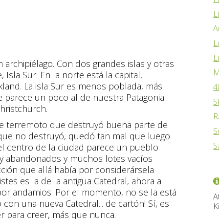
L
A
L
L
 archipiélago. Con dos grandes islas y otras
M
Isla Sur. En la norte está la capital,
ckland. La isla Sur es menos poblada, más
4
se parece un poco al de nuestra Patagonia.
S
Christchurch.
R
rte terremoto que destruyó buena parte de
S
o que no destruyó, quedó tan mal que luego
S
el centro de la ciudad parece un pueblo
s y abandonados y muchos lotes vacíos
ción que allá había por considerársela
stes es la de la antigua Catedral, ahora a
por andamios. Por el momento, no se la está
A
con una nueva Catedral... de cartón! Sí, es
K
er para creer, más que nunca.