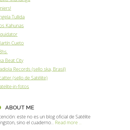
iniers!
ngela Tullida
os Kahunas
iquidator
artín Cueto
8hs.
ka Beat City
adiola Records (sello ska, Brasil)
catter (sello de Satélite)
atelite-in-fotos
ABOUT ME
tención: este no es un blog oficial de Satélite
ingston, sino el cuaderno...
Read more ...