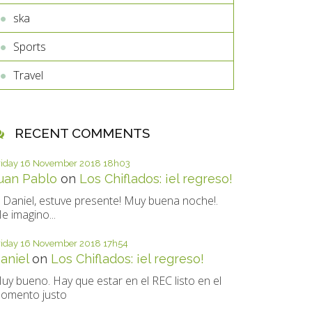
ska
Sports
Travel
RECENT COMMENTS
riday 16
November 2018
18h03
uan Pablo
on
Los Chiflados: ¡el regreso!
i Daniel, estuve presente! Muy buena noche!.
e imagino...
riday 16
November 2018
17h54
aniel
on
Los Chiflados: ¡el regreso!
uy bueno. Hay que estar en el REC listo en el
omento justo