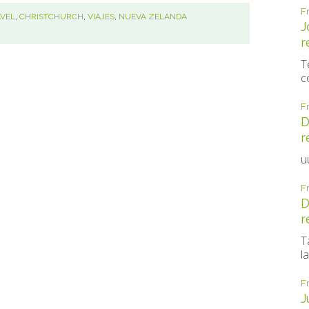
F
AVEL
,
CHRISTCHURCH
,
VIAJES
,
NUEVA ZELANDA
J
r
T
c
F
D
r
u
F
D
r
T
la
F
J