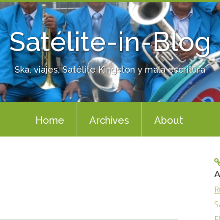
Satélite-in-Blog
Ska, viajes, Satélite Kingston y mala escritura
Home
Archives
About
A
R
S
F