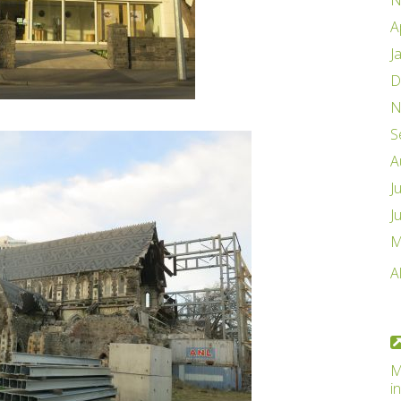
N
A
J
D
N
S
A
J
J
M
A
M
i