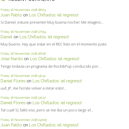
Friday 16
November 2018
18h03
Juan Pablo
on
Los Chiflados: ¡el regreso!
Si Daniel, estuve presente! Muy buena noche!. Me imagino...
Friday 16
November 2018
17h54
Daniel
on
Los Chiflados: ¡el regreso!
Muy bueno. Hay que estar en el REC listo en el momento justo
Friday 16
November 2018
16h16
Jóse Nardo
on
Los Chiflados: ¡el regreso!
Tengo todavia un programa de Rock&Pop conducido por...
Friday 16
November 2018
13h41
Daniel Flores
on
Los Chiflados: ¡el regreso!
uuf, JP, me hiciste volver a mirar esto!...
Friday 16
November 2018
13h37
Daniel Flores
on
Los Chiflados: ¡el regreso!
Tal cual! Sí, faltó eso, pero se me iba un poco largo el...
Friday 16
November 2018
04h05
Juan Pablo
on
Los Chiflados: ¡el regreso!