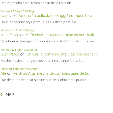
Daniel, te falto en el relato hablar de la reunión...
Sunday 27
May 2018
07h55
Nancy
on
Por qué "la película de Suggs" es imperdible
Hola! les escribo aquí porque es el último post jeje...
Monday 02
April 2018
03h51
Juan Pablo
on
Mr Review: la buena educación (musical)
Que buena descripción de una época. 96/97 donde todos nos...
Monday 12
March 2018
16h28
Juan Pablo
on
"Sin voz" o cómo en otra vida nos podría ir...
Mucho movimiento, y pocos post. Interesante fecha la...
Friday 09
February 2018
21h53
Ale
on
"Perdimos": la marcha de los mariskales de la...
Fue despues de tocar satelite que se pudrio todo, puede...
MAP