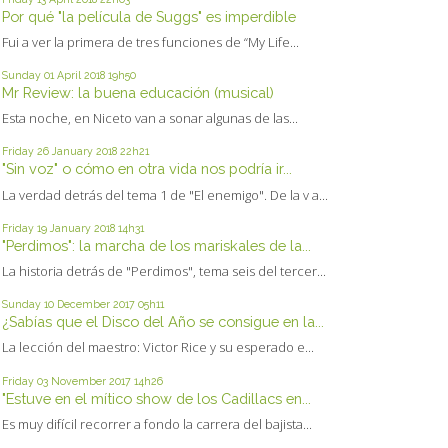
Por qué "la película de Suggs" es imperdible
Fui a ver la primera de tres funciones de “My Life...
Sunday 01
April 2018
19h50
Mr Review: la buena educación (musical)
Esta noche, en Niceto van a sonar algunas de las...
Friday 26
January 2018
22h21
"Sin voz" o cómo en otra vida nos podría ir...
La verdad detrás del tema 1 de "El enemigo". De la v a...
Friday 19
January 2018
14h31
"Perdimos": la marcha de los mariskales de la...
La historia detrás de "Perdimos", tema seis del tercer...
Sunday 10
December 2017
05h11
¿Sabías que el Disco del Año se consigue en la...
La lección del maestro: Victor Rice y su esperado e...
Friday 03
November 2017
14h26
"Estuve en el mítico show de los Cadillacs en...
Es muy difícil recorrer a fondo la carrera del bajista...