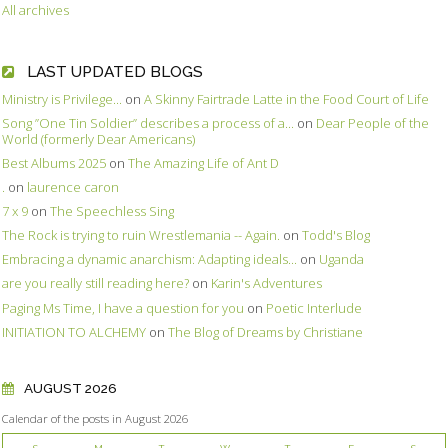
All archives
LAST UPDATED BLOGS
Ministry is Privilege...
on
A Skinny Fairtrade Latte in the Food Court of Life
Song ”One Tin Soldier” describes a process of a...
on
Dear People of the
World (formerly Dear Americans)
Best Albums 2025
on
The Amazing Life of Ant D
.
on
laurence caron
7 x 9
on
The Speechless Sing
The Rock is trying to ruin Wrestlemania -- Again.
on
Todd's Blog
Embracing a dynamic anarchism: Adapting ideals...
on
Uganda
are you really still reading here?
on
Karin's Adventures
Paging Ms Time, I have a question for you
on
Poetic Interlude
INITIATION TO ALCHEMY
on
The Blog of Dreams by Christiane
AUGUST 2026
Calendar of the posts in August 2026