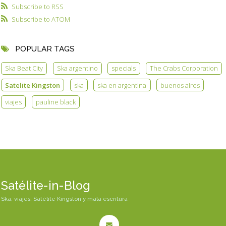
Subscribe to RSS
Subscribe to ATOM
POPULAR TAGS
Ska Beat City
Ska argentino
specials
The Crabs Corporation
Satelite Kingston
ska
ska en argentina
buenos aires
viajes
pauline black
Satélite-in-Blog
Ska, viajes, Satélite Kingston y mala escritura