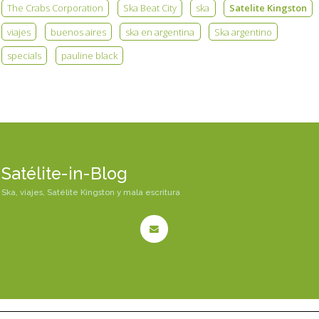
The Crabs Corporation
Ska Beat City
ska
Satelite Kingston
viajes
buenos aires
ska en argentina
Ska argentino
specials
pauline black
Satélite-in-Blog
Ska, viajes, Satélite Kingston y mala escritura