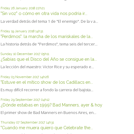
Friday 26
January 2018
22h21
"Sin voz" o cómo en otra vida nos podría ir...
La verdad detrás del tema 1 de "El enemigo". De la v a...
Friday 19
January 2018
14h31
"Perdimos": la marcha de los mariskales de la...
La historia detrás de "Perdimos", tema seis del tercer...
Sunday 10
December 2017
05h11
¿Sabías que el Disco del Año se consigue en la...
La lección del maestro: Victor Rice y su esperado e...
Friday 03
November 2017
14h26
"Estuve en el mítico show de los Cadillacs en...
Es muy difícil recorrer a fondo la carrera del bajista...
Friday 29
September 2017
04h12
¿Dónde estabas en 1999? Bad Manners, ayer & hoy
El primer show de Bad Manners en Buenos Aires, en...
Thursday 07
September 2017
14h31
"Cuando me muera quiero que Celebrate the...