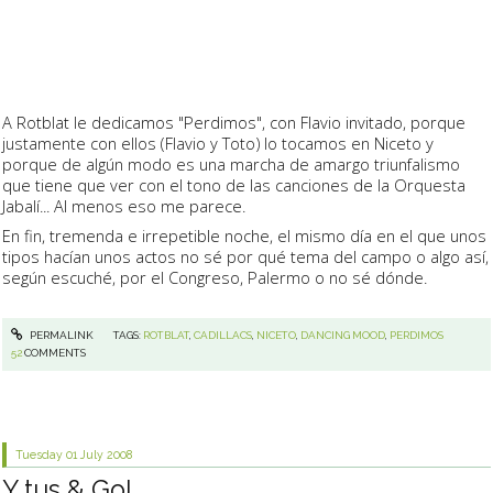
A Rotblat le dedicamos "Perdimos", con Flavio invitado, porque
justamente con ellos (Flavio y Toto) lo tocamos en Niceto y
porque de algún modo es una marcha de amargo triunfalismo
que tiene que ver con el tono de las canciones de la Orquesta
Jabalí... Al menos eso me parece.
En fin, tremenda e irrepetible noche, el mismo día en el que unos
tipos hacían unos actos no sé por qué tema del campo o algo así,
según escuché, por el Congreso, Palermo o no sé dónde.
PERMALINK
TAGS:
ROTBLAT
,
CADILLACS
,
NICETO
,
DANCING MOOD
,
PERDIMOS
52
COMMENTS
Tuesday 01
July 2008
Y tus & Go!