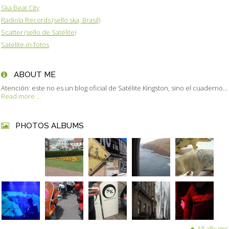
Ska Beat City
Radiola Records (sello ska, Brasil)
Scatter (sello de Satélite)
Satelite-in-fotos
ABOUT ME
Atención: este no es un blog oficial de Satélite Kingston, sino el cuaderno...
Read more ...
PHOTOS ALBUMS
All albums