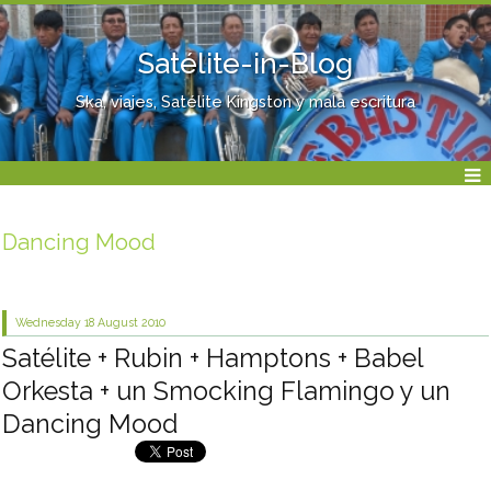
Satélite-in-Blog
Ska, viajes, Satélite Kingston y mala escritura
Dancing Mood
Wednesday 18
August 2010
Satélite + Rubin + Hamptons + Babel
Orkesta + un Smocking Flamingo y un
Dancing Mood