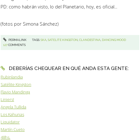
PD: como habrán visto, lo del Planetario, hoy, es oficial...
(fotos por Simona Sánchez)
PERMALINK
TAGS:
SKA
,
SATELITE KINGSTON
,
CLANDESTINA
,
DANCING MOOD
127
COMMENTS
DEBERÍAS CHEQUEAR EN QUÉ ANDA ESTA GENTE:
Rubinlandia
Satélite Kingston
Flavio Mandinga
Liniers!
Angela Tullida
Los Kahunas
Liquidator
Martín Cueto
48hs.