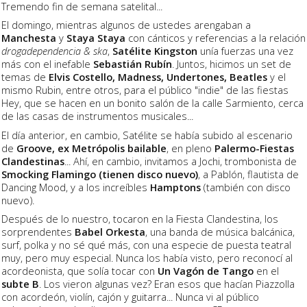
Tremendo fin de semana satelital...
El domingo, mientras algunos de ustedes arengaban a
Manchesta
y
Staya Staya
con cánticos y referencias a la relación
drogadependencia & ska
,
Satélite Kingston
unía fuerzas una vez
más con el inefable
Sebastián Rubín
. Juntos, hicimos un set de
temas de
Elvis Costello, Madness, Undertones, Beatles
y el
mismo Rubin, entre otros, para el público "indie" de las fiestas
Hey, que se hacen en un bonito salón de la calle Sarmiento, cerca
de las casas de instrumentos musicales...
El día anterior, en cambio, Satélite se había subido al escenario
de
Groove, ex Metrópolis bailable
, en pleno
Palermo-Fiestas
Clandestinas
... Ahí, en cambio, invitamos a Jochi, trombonista de
Smocking Flamingo (tienen disco nuevo)
, a Pablón, flautista de
Dancing Mood, y a los increíbles
Hamptons
(también con disco
nuevo).
Después de lo nuestro, tocaron en la Fiesta Clandestina, los
sorprendentes
Babel Orkesta
, una banda de música balcánica,
surf, polka y no sé qué más, con una especie de puesta teatral
muy, pero muy especial. Nunca los había visto, pero reconocí al
acordeonista, que solía tocar con
Un Vagón de Tango
en el
subte B
. Los vieron algunas vez? Eran esos que hacían Piazzolla
con acordeón, violín, cajón y guitarra... Nunca vi al público