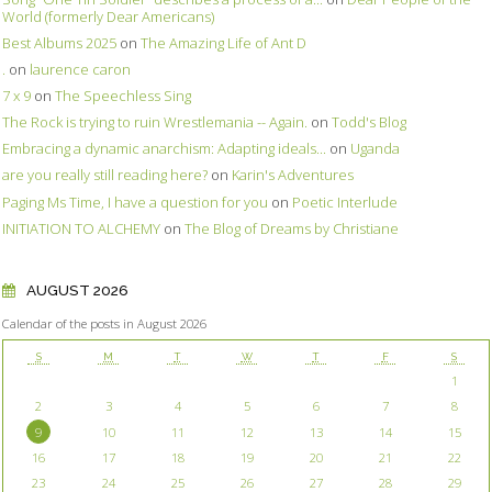
World (formerly Dear Americans)
Best Albums 2025
on
The Amazing Life of Ant D
.
on
laurence caron
7 x 9
on
The Speechless Sing
The Rock is trying to ruin Wrestlemania -- Again.
on
Todd's Blog
Embracing a dynamic anarchism: Adapting ideals...
on
Uganda
are you really still reading here?
on
Karin's Adventures
Paging Ms Time, I have a question for you
on
Poetic Interlude
INITIATION TO ALCHEMY
on
The Blog of Dreams by Christiane
AUGUST 2026
Calendar of the posts in August 2026
S
M
T
W
T
F
S
1
2
3
4
5
6
7
8
9
10
11
12
13
14
15
16
17
18
19
20
21
22
23
24
25
26
27
28
29