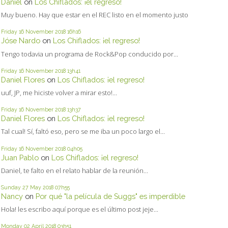
Daniel
on
Los Chiflados: ¡el regreso!
Muy bueno. Hay que estar en el REC listo en el momento justo
Friday 16
November 2018
16h16
Jóse Nardo
on
Los Chiflados: ¡el regreso!
Tengo todavia un programa de Rock&Pop conducido por...
Friday 16
November 2018
13h41
Daniel Flores
on
Los Chiflados: ¡el regreso!
uuf, JP, me hiciste volver a mirar esto!...
Friday 16
November 2018
13h37
Daniel Flores
on
Los Chiflados: ¡el regreso!
Tal cual! Sí, faltó eso, pero se me iba un poco largo el...
Friday 16
November 2018
04h05
Juan Pablo
on
Los Chiflados: ¡el regreso!
Daniel, te falto en el relato hablar de la reunión...
Sunday 27
May 2018
07h55
Nancy
on
Por qué "la película de Suggs" es imperdible
Hola! les escribo aquí porque es el último post jeje...
Monday 02
April 2018
03h51