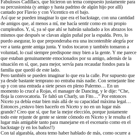
Fabulosos Cadillacs, que hicieron un tema compuesto justamente para
su percusionista (y amigo y hasta padrino de algún hijo por allí)
cantado por Flavio y con Vicentico en el bajo.
Así que se pueden imaginar lo que era el backstage, con una cantidad
de amigos que, al menos a mí, me hacía sentir como en mi propio
cumpleaños. Y, sí, ya sé que ahí se habrán saludado a los abrazos los
mismos que después se clavan algún puñal por la espalda. Pero, lo
puedo asegurar, lo que preponderaba era una incontenible alegría por
ver a tanta gente amiga junta. Y todos tocaron y también tomaron a
voluntad, lo cual siempre predispone muy bien a la gente. Y me parece
que estaban genuinamente emocionados por su amigo, además de la
situación en sí, que, para mejor, servía para recaudar fondos para la
familia que quedó de este lado.
Pero también se pueden imaginar lo que era la calle. Por supuesto que
ya desde bastante temprano no entraba más nadie. Con semejante line
up y con una entrada a siete pesos en pleno Palermo… En un
momento lo crucé a Rojas, el manager de Dancing, y le dije: “Che,
floja la convocatoria. Te faltó un Charly, un Fito…” Por entonces
Niceto ya debía estar bien más allá de su capacidad máxima legal…
Entonces ¿estuvo bien hacerlo en Niceto y no en un lugar más
grande? Creo que sí, que fue la mejor elección, porque justamente
todo este rejunte de gente se siente cómodo en Niceto y le resulta el
lugar más amigable tanto para manejarse en el escenario como en el
backstage (y en los baños!!)
Con tal algarabía, ahora temo haber hablado de más, como ocurre a