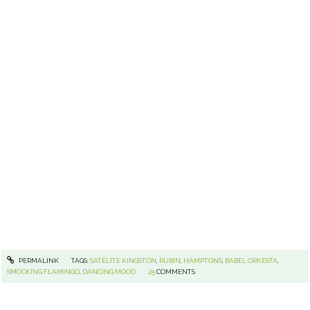
PERMALINK
TAGS:
SATÉLITE KINGSTON
,
RUBIN
,
HAMPTONS
,
BABEL ORKESTA
,
SMOCKING FLAMINGO
,
DANCING MOOD
25
COMMENTS