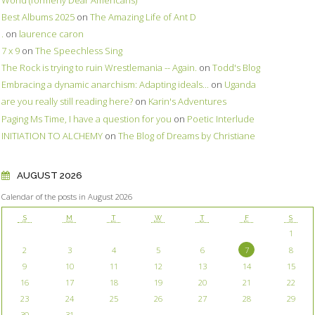
Best Albums 2025
on
The Amazing Life of Ant D
.
on
laurence caron
7 x 9
on
The Speechless Sing
The Rock is trying to ruin Wrestlemania -- Again.
on
Todd's Blog
Embracing a dynamic anarchism: Adapting ideals...
on
Uganda
are you really still reading here?
on
Karin's Adventures
Paging Ms Time, I have a question for you
on
Poetic Interlude
INITIATION TO ALCHEMY
on
The Blog of Dreams by Christiane
AUGUST 2026
Calendar of the posts in August 2026
S
M
T
W
T
F
S
1
2
3
4
5
6
7
8
9
10
11
12
13
14
15
16
17
18
19
20
21
22
23
24
25
26
27
28
29
30
31