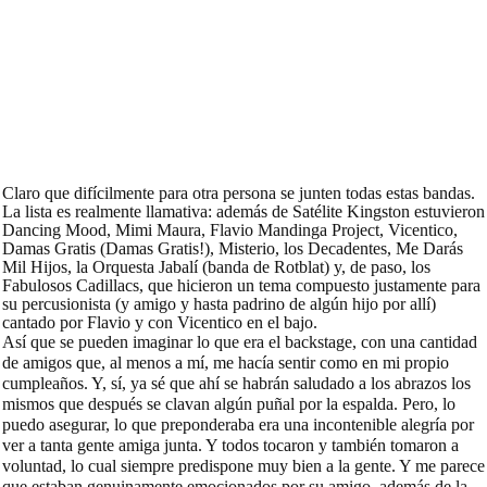
Claro que difícilmente para otra persona se junten todas estas bandas.
La lista es realmente llamativa: además de Satélite Kingston estuvieron
Dancing Mood, Mimi Maura, Flavio Mandinga Project, Vicentico,
Damas Gratis (Damas Gratis!), Misterio, los Decadentes, Me Darás
Mil Hijos, la Orquesta Jabalí (banda de Rotblat) y, de paso, los
Fabulosos Cadillacs, que hicieron un tema compuesto justamente para
su percusionista (y amigo y hasta padrino de algún hijo por allí)
cantado por Flavio y con Vicentico en el bajo.
Así que se pueden imaginar lo que era el backstage, con una cantidad
de amigos que, al menos a mí, me hacía sentir como en mi propio
cumpleaños. Y, sí, ya sé que ahí se habrán saludado a los abrazos los
mismos que después se clavan algún puñal por la espalda. Pero, lo
puedo asegurar, lo que preponderaba era una incontenible alegría por
ver a tanta gente amiga junta. Y todos tocaron y también tomaron a
voluntad, lo cual siempre predispone muy bien a la gente. Y me parece
que estaban genuinamente emocionados por su amigo, además de la