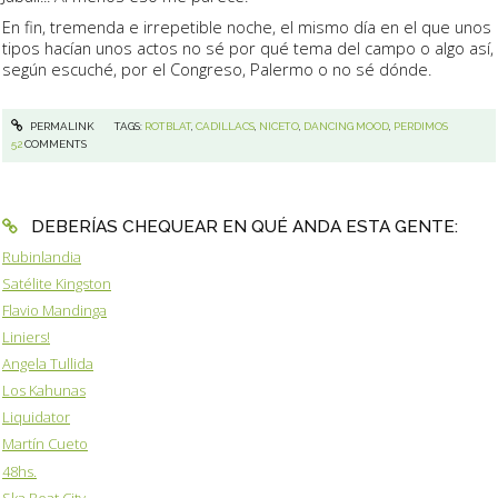
En fin, tremenda e irrepetible noche, el mismo día en el que unos
tipos hacían unos actos no sé por qué tema del campo o algo así,
según escuché, por el Congreso, Palermo o no sé dónde.
PERMALINK
TAGS:
ROTBLAT
,
CADILLACS
,
NICETO
,
DANCING MOOD
,
PERDIMOS
52
COMMENTS
DEBERÍAS CHEQUEAR EN QUÉ ANDA ESTA GENTE:
Rubinlandia
Satélite Kingston
Flavio Mandinga
Liniers!
Angela Tullida
Los Kahunas
Liquidator
Martín Cueto
48hs.
Ska Beat City