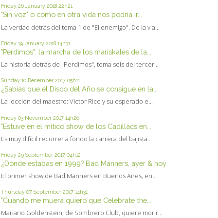
Friday 26
January 2018
22h21
"Sin voz" o cómo en otra vida nos podría ir...
La verdad detrás del tema 1 de "El enemigo". De la v a...
Friday 19
January 2018
14h31
"Perdimos": la marcha de los mariskales de la...
La historia detrás de "Perdimos", tema seis del tercer...
Sunday 10
December 2017
05h11
¿Sabías que el Disco del Año se consigue en la...
La lección del maestro: Victor Rice y su esperado e...
Friday 03
November 2017
14h26
"Estuve en el mítico show de los Cadillacs en...
Es muy difícil recorrer a fondo la carrera del bajista...
Friday 29
September 2017
04h12
¿Dónde estabas en 1999? Bad Manners, ayer & hoy
El primer show de Bad Manners en Buenos Aires, en...
Thursday 07
September 2017
14h31
"Cuando me muera quiero que Celebrate the...
Mariano Goldenstein, de Sombrero Club, quiere morir...