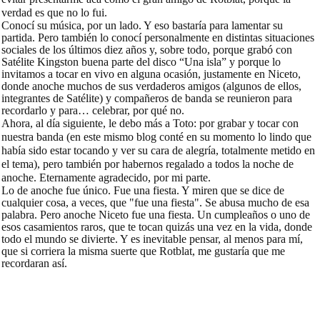
verdad es que no lo fui.
Conocí su música, por un lado. Y eso bastaría para lamentar su
partida. Pero también lo conocí personalmente en distintas situaciones
sociales de los últimos diez años y, sobre todo, porque grabó con
Satélite Kingston buena parte del disco “Una isla” y porque lo
invitamos a tocar en vivo en alguna ocasión, justamente en Niceto,
donde anoche muchos de sus verdaderos amigos (algunos de ellos,
integrantes de Satélite) y compañeros de banda se reunieron para
recordarlo y para… celebrar, por qué no.
Ahora, al día siguiente, le debo más a Toto: por grabar y tocar con
nuestra banda (en este mismo blog conté en su momento lo lindo que
había sido estar tocando y ver su cara de alegría, totalmente metido en
el tema), pero también por habernos regalado a todos la noche de
anoche. Eternamente agradecido, por mi parte.
Lo de anoche fue único. Fue una fiesta. Y miren que se dice de
cualquier cosa, a veces, que "fue una fiesta". Se abusa mucho de esa
palabra. Pero anoche Niceto fue una fiesta. Un cumpleaños o uno de
esos casamientos raros, que te tocan quizás una vez en la vida, donde
todo el mundo se divierte. Y es inevitable pensar, al menos para mí,
que si corriera la misma suerte que Rotblat, me gustaría que me
recordaran así.