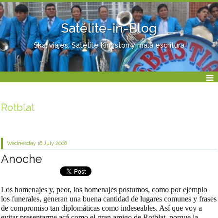
Satélite-in-Blog
Ska, viajes, Satélite Kingston y mala escritura
Rotblat
Wednesday 16
July 2008
Anoche
Los homenajes y, peor, los homenajes postumos, como por ejemplo
los funerales, generan una buena cantidad de lugares comunes y frases
de compromiso tan diplomáticas como indeseables. Así que voy a
evitar presentarme acá como el gran amigo de Rotblat, porque la