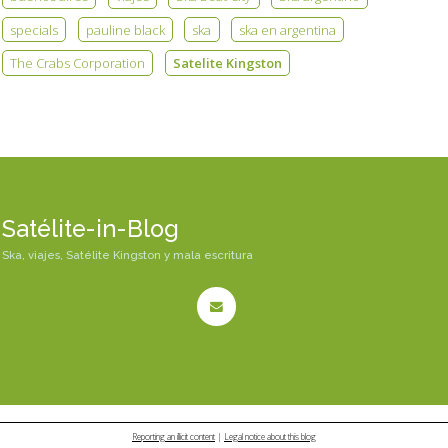
specials
pauline black
ska
ska en argentina
The Crabs Corporation
Satelite Kingston
Satélite-in-Blog
Ska, viajes, Satélite Kingston y mala escritura
Reporting an illicit content
|
Legal notice about this blog