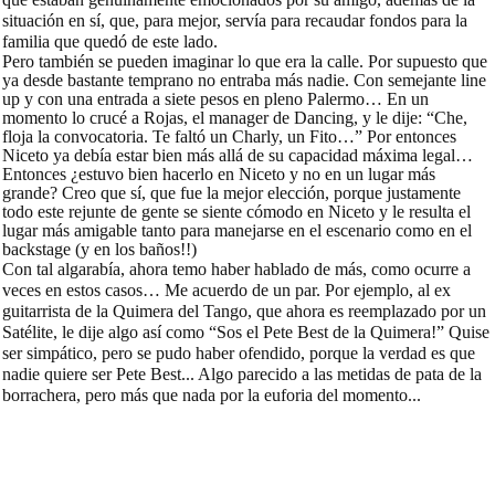
situación en sí, que, para mejor, servía para recaudar fondos para la
familia que quedó de este lado.
Pero también se pueden imaginar lo que era la calle. Por supuesto que
ya desde bastante temprano no entraba más nadie. Con semejante line
up y con una entrada a siete pesos en pleno Palermo… En un
momento lo crucé a Rojas, el manager de Dancing, y le dije: “Che,
floja la convocatoria. Te faltó un Charly, un Fito…” Por entonces
Niceto ya debía estar bien más allá de su capacidad máxima legal…
Entonces ¿estuvo bien hacerlo en Niceto y no en un lugar más
grande? Creo que sí, que fue la mejor elección, porque justamente
todo este rejunte de gente se siente cómodo en Niceto y le resulta el
lugar más amigable tanto para manejarse en el escenario como en el
backstage (y en los baños!!)
Con tal algarabía, ahora temo haber hablado de más, como ocurre a
veces en estos casos… Me acuerdo de un par. Por ejemplo, al ex
guitarrista de la Quimera del Tango, que ahora es reemplazado por un
Satélite, le dije algo así como “Sos el Pete Best de la Quimera!” Quise
ser simpático, pero se pudo haber ofendido, porque la verdad es que
nadie quiere ser Pete Best... Algo parecido a las metidas de pata de la
borrachera, pero más que nada por la euforia del momento...