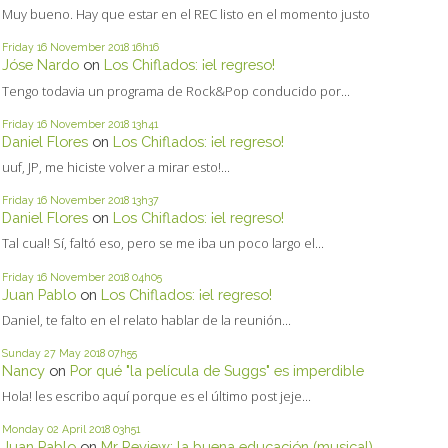
Muy bueno. Hay que estar en el REC listo en el momento justo
Friday 16
November 2018
16h16
Jóse Nardo
on
Los Chiflados: ¡el regreso!
Tengo todavia un programa de Rock&Pop conducido por...
Friday 16
November 2018
13h41
Daniel Flores
on
Los Chiflados: ¡el regreso!
uuf, JP, me hiciste volver a mirar esto!...
Friday 16
November 2018
13h37
Daniel Flores
on
Los Chiflados: ¡el regreso!
Tal cual! Sí, faltó eso, pero se me iba un poco largo el...
Friday 16
November 2018
04h05
Juan Pablo
on
Los Chiflados: ¡el regreso!
Daniel, te falto en el relato hablar de la reunión...
Sunday 27
May 2018
07h55
Nancy
on
Por qué "la película de Suggs" es imperdible
Hola! les escribo aquí porque es el último post jeje...
Monday 02
April 2018
03h51
Juan Pablo
on
Mr Review: la buena educación (musical)