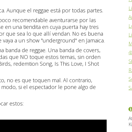
L
ca. Aunque el reggae está por todas partes.
A
 Es poco recomendable aventurarse por las
L
e en una tiendita en cuya puerta hay tres
r que sea lo que allí vendan. No es buena
L
e vaya a un show "underground" en Jamaica.
M
una banda de reggae. Una banda de covers,
4
ndas que NO toque estos temas, sin orden
S
Birds, redemtion Song, Is This Love, I Shot
R
S
to, no es que toquen mal. Al contrario,
 modo, si el espectador le pone algo de
S
car estos:
A
K