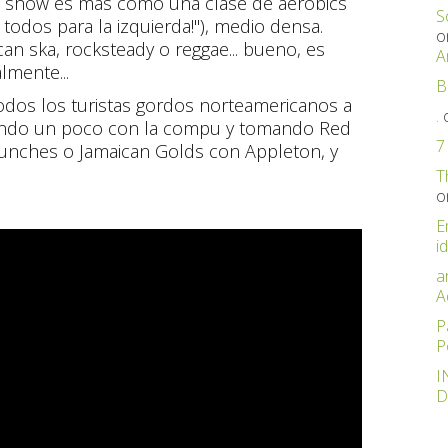
el show es más como una clase de aerobics
S
todos para la izquierda!"), medio densa.
o
n ska, rocksteady o reggae... bueno, es
A
lmente...
B
todos los turistas gordos norteamericanos a
.
ajando un poco con la compu y tomando Red
7
m Punches o Jamaican Golds con Appleton, y
T
o
E
id
a
A
P
P
I
D