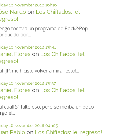
riday 16
November 2018
16h16
óse Nardo
on
Los Chiflados: ¡el
egreso!
engo todavia un programa de Rock&Pop
onducido por...
riday 16
November 2018
13h41
aniel Flores
on
Los Chiflados: ¡el
egreso!
uf, JP, me hiciste volver a mirar esto!...
riday 16
November 2018
13h37
aniel Flores
on
Los Chiflados: ¡el
egreso!
al cual! Sí, faltó eso, pero se me iba un poco
rgo el...
riday 16
November 2018
04h05
uan Pablo
on
Los Chiflados: ¡el regreso!