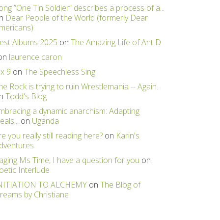
ong ”One Tin Soldier” describes a process of a...
n
Dear People of the World (formerly Dear
mericans)
est Albums 2025
on
The Amazing Life of Ant D
on
laurence caron
 x 9
on
The Speechless Sing
he Rock is trying to ruin Wrestlemania -- Again.
n
Todd's Blog
mbracing a dynamic anarchism: Adapting
eals...
on
Uganda
re you really still reading here?
on
Karin's
dventures
aging Ms Time, I have a question for you
on
oetic Interlude
NITIATION TO ALCHEMY
on
The Blog of
reams by Christiane