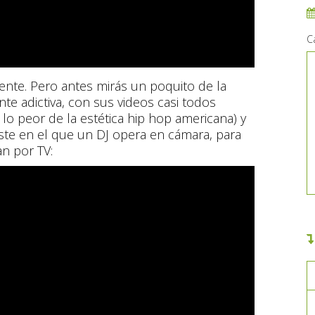
C
mente. Pero antes mirás un poquito de la
te adictiva, con sus videos casi todos
 lo peor de la estética hip hop americana) y
ste en el que un DJ opera en cámara, para
n por TV: