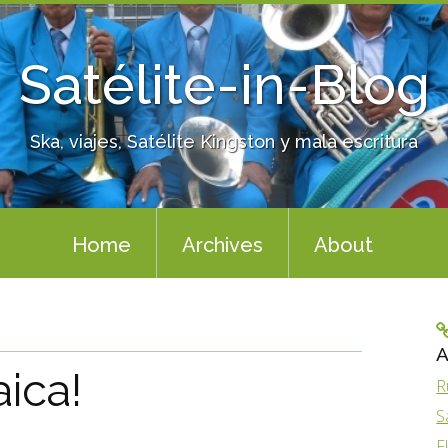
Satélite-in-Blog
Ska, viajes, Satélite Kingston y mala escritura
Home
Archives
About
A
ica!
R
S
F