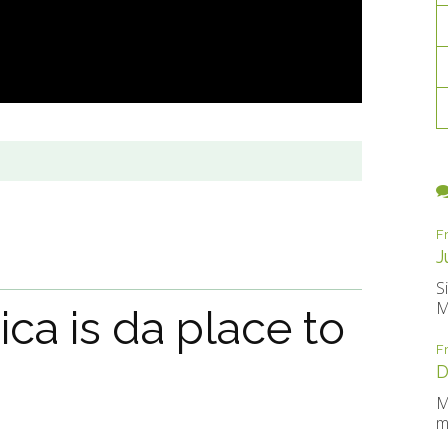
F
J
S
M
ca is da place to
F
D
M
m