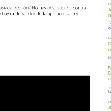
F
siada presión? No hay otra: vacuna contra
J
hay un lugar donde la aplican gratis) y...
r
T
c
F
D
r
u
F
D
r
T
la
F
J