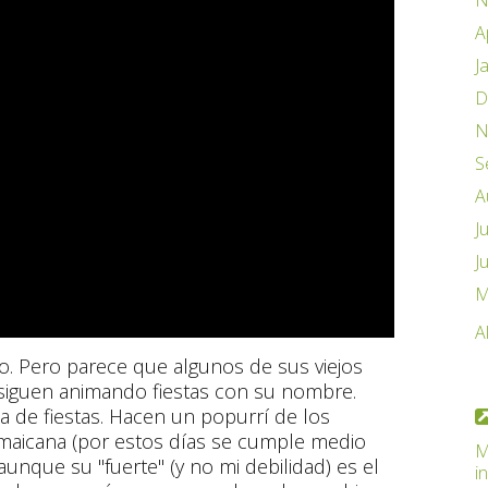
N
A
J
D
N
S
A
J
J
M
A
. Pero parece que algunos de sus viejos
) siguen animando fiestas con su nombre.
 de fiestas. Hacen un popurrí de los
amaicana (por estos días se cumple medio
M
 aunque su "fuerte" (y no mi debilidad) es el
i