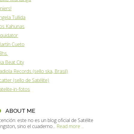
iniers!
ngela Tullida
os Kahunas
iquidator
artín Cueto
8hs.
ka Beat City
adiola Records (sello ska, Brasil)
catter (sello de Satélite)
atelite-in-fotos
ABOUT ME
tención: este no es un blog oficial de Satélite
ingston, sino el cuaderno...
Read more ...