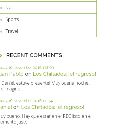
ska
Sports
Travel
RECENT COMMENTS
riday 16
November 2018
18h03
uan Pablo
on
Los Chiflados: ¡el regreso!
i Daniel, estuve presente! Muy buena noche!.
e imagino...
riday 16
November 2018
17h54
aniel
on
Los Chiflados: ¡el regreso!
uy bueno. Hay que estar en el REC listo en el
omento justo