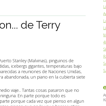
L
A
L
n... de Terry
L
M
4
S
R
uerto Stanley (Malvinas), pinguinos de
S
idas, icebergs gigantes, temperaturas bajo
S
arecidas a reuniones de Naciones Unidas,
ra abandonada, un piano en la cubierta siete
 medio viaje... Tantas cosas pasaron que no
A
 ninguna. En parte porque todo es
K
parte porque cada vez que pienso en algun