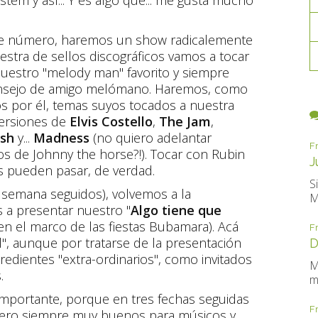
em y así... Y es algo que... me gusta mucho
de número, haremos un show radicalemente
uestra de sellos discográficos vamos a tocar
nuestro "melody man" favorito y siempre
nsejo de amigo melómano. Haremos, como
s por él, temas suyos tocados a nuestra
versiones de
Elvis Costello
,
The Jam
,
ash
y...
Madness
(no quiero adelantar
F
ros de Johnny the horse?!). Tocar con Rubin
J
s pueden pasar, de verdad.
S
e semana seguidos), volvemos a la
M
 a presentar nuestro "
Algo tiene que
(en el marco de las fiestas Bubamara). Acá
F
, aunque por tratarse de la presentación
D
redientes "extra-ordinarios", como invitados
M
.
m
mportante, porque en tres fechas seguidas
F
 pero siempre muy buenos para músicos y