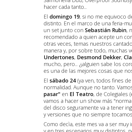
Salmonella Dub, Overproof Soundsyst
hacer cada tanto...
El
domingo 19
, si no me equivoco 
distinto. En el marco de una feria-m
un set junto con
Sebastián Rubin
, 
recomendado a quien acepte un co
otras veces, temas nuestros cantado
manera y, por sobre todo, muchas 
Undertones
,
Desmond Dekker
,
Cl
mucho, pero... ¿¡alguien sabe los co
es una de las mejores cosas que no
El
sábado 24
(ya ven, todos fines d
normalidad. Aunque no tanto. Vamos
pasar"
en
El Teatro
, de Colegiales 
vamos a hacer un show más "normal"
del disco seguramente va a tener ing
y versiones que no siempre tocamos
Como decìa, este mes va a ser muy i
y en tres escenarios muy distintos,