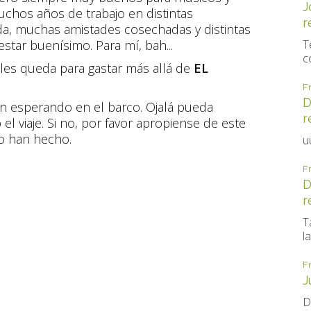
J
muchos años de trabajo en distintas
r
a, muchas amistades cosechadas y distintas
 estar buenísimo. Para mí, bah...
T
c
a les queda para gastar más allá de
EL
F
D
án esperando en el barco. Ojalá pueda
r
l viaje. Si no, por favor apropiense de este
lo han hecho.
u
F
D
r
T
la
F
J
D