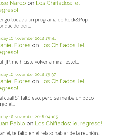
óse Nardo
on
Los Chiflados: ¡el
egreso!
engo todavia un programa de Rock&Pop
onducido por...
riday 16
November 2018
13h41
aniel Flores
on
Los Chiflados: ¡el
egreso!
uf, JP, me hiciste volver a mirar esto!...
riday 16
November 2018
13h37
aniel Flores
on
Los Chiflados: ¡el
egreso!
al cual! Sí, faltó eso, pero se me iba un poco
rgo el...
riday 16
November 2018
04h05
uan Pablo
on
Los Chiflados: ¡el regreso!
aniel, te falto en el relato hablar de la reunión...