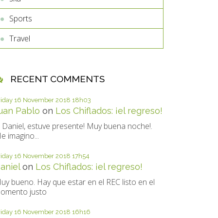
Sports
Travel
RECENT COMMENTS
riday 16
November 2018
18h03
uan Pablo
on
Los Chiflados: ¡el regreso!
i Daniel, estuve presente! Muy buena noche!.
e imagino...
riday 16
November 2018
17h54
aniel
on
Los Chiflados: ¡el regreso!
uy bueno. Hay que estar en el REC listo en el
omento justo
riday 16
November 2018
16h16