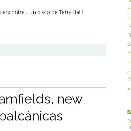
N
A
contre.... un disco de Terry Hall!!!
J
D
N
S
A
J
J
M
A
eamfields, new
 balcánicas
M
i