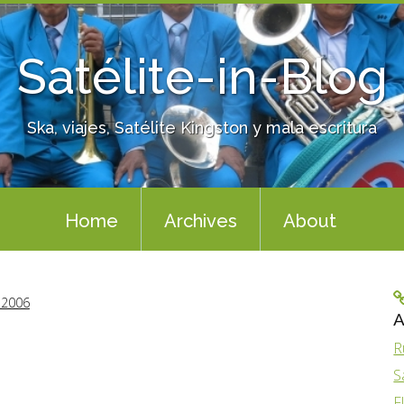
Satélite-in-Blog
Ska, viajes, Satélite Kingston y mala escritura
Home
Archives
About
 2006
A
R
S
F