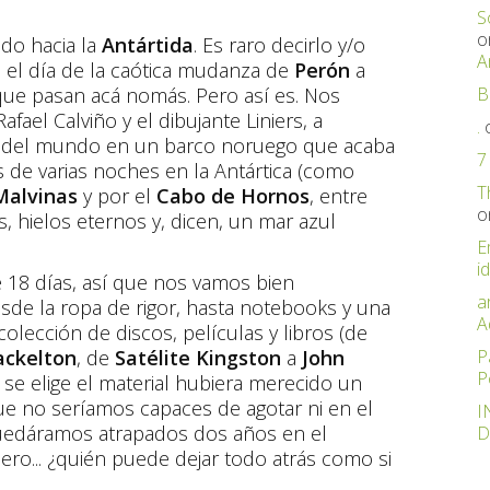
S
o
do hacia la
Antártida
. Es raro decirlo y/o
A
en el día de la caótica mudanza de
Perón
a
 que pasan acá nomás. Pero así es. Nos
B
fael Calviño y el dibujante Liniers, a
.
s del mundo en un barco noruego que acaba
7
de varias noches en la Antártica (como
T
Malvinas
y por el
Cabo de Hornos
, entre
o
, hielos eternos y, dicen, un mar azul
E
id
e 18 días, así que nos vamos bien
a
sde la ropa de rigor, hasta notebooks y una
A
olección de discos, películas y libros (de
ackelton
, de
Satélite Kingston
a
John
P
P
o se elige el material hubiera merecido un
que no seríamos capaces de agotar ni en el
I
uedáramos atrapados dos años en el
D
Pero... ¿quién puede dejar todo atrás como si