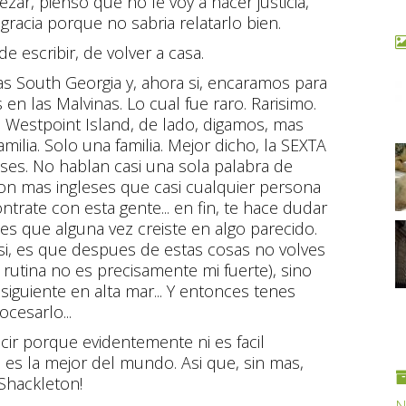
zar, pienso que no le voy a hacer justicia,
gracia porque no sabria relatarlo bien.
e escribir, de volver a casa.
as South Georgia y, ahora si, encaramos para
 en las Malvinas. Lo cual fue raro. Rarisimo.
, Westpoint Island, de lado, digamos, mas
amilia. Solo una familia. Mejor dicho, la SEXTA
eses. No hablan casi una sola palabra de
 Son mas ingleses que casi cualquier persona
rate con esta gente... en fin, te hace dudar
 es que alguna vez creiste en algo parecido.
 asi, es que despues de estas cosas no volves
a rutina no es precisamente mi fuerte), sino
siguiente en alta mar... Y entonces tenes
cesarlo...
cir porque evidentemente ni es facil
 es la mejor del mundo. Asi que, sin mas,
 Shackleton!