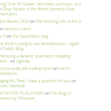
ong ”One Tin Soldier” describes a process of a...
n
Dear People of the World (formerly Dear
mericans)
est Albums 2025
on
The Amazing Life of Ant D
on
laurence caron
 x 9
on
The Speechless Sing
he Rock is trying to ruin Wrestlemania -- Again.
n
Todd's Blog
mbracing a dynamic anarchism: Adapting
eals...
on
Uganda
re you really still reading here?
on
Karin's
dventures
aging Ms Time, I have a question for you
on
oetic Interlude
NITIATION TO ALCHEMY
on
The Blog of
reams by Christiane