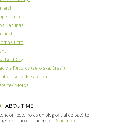
iniers!
ngela Tullida
os Kahunas
iquidator
artín Cueto
8hs.
ka Beat City
adiola Records (sello ska, Brasil)
catter (sello de Satélite)
atelite-in-fotos
ABOUT ME
tención: este no es un blog oficial de Satélite
ingston, sino el cuaderno...
Read more ...