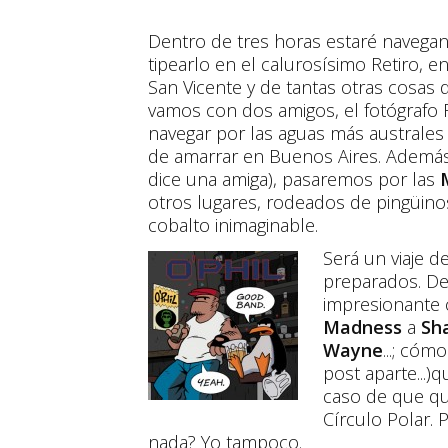
Dentro de tres horas estaré navegan
tipearlo en el calurosísimo Retiro, 
San Vicente y de tantas otras cosas
vamos con dos amigos, el fotógrafo Ra
navegar por las aguas más australe
de amarrar en Buenos Aires. Además 
dice una amiga), pasaremos por las
otros lugares, rodeados de pingüinos
cobalto inimaginable.
Será un viaje d
preparados. De
impresionante c
Madness
a
Sh
Wayne
...; cóm
post aparte...)
caso de que q
Círculo Polar. 
nada? Yo tampoco.