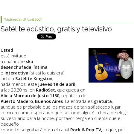
Wednesday 18
April 2007
Satélite acústico, gratis y televisivo
Usted
está invitado
a una noche
ska
desenchufada
,
íntima
e
interactiva
(sí así lo quisiera)
junto a
Satélite Kingston
,
nada menos, este
jueves 19 de abril
,
a las 20.20 hs, en
RadioSet
, que queda en
Alicia Moreau de Justo 1130
, república de
Puerto Madero
,
Buenos Aires
. La entrada es
gratuita
,
aunque es probable que los mozos de tan sofisticado lugar
lo miren como esperando que se tome algo. A la hora de elegir
su vestuario para la noche, por favor tenga en cuenta que el
pequeño
concierto se grabará para el canal
Rock & Pop TV,
lo que, por