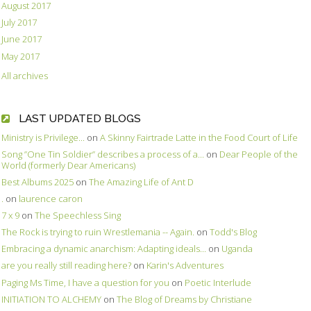
August 2017
July 2017
June 2017
May 2017
All archives
LAST UPDATED BLOGS
Ministry is Privilege...
on
A Skinny Fairtrade Latte in the Food Court of Life
Song ”One Tin Soldier” describes a process of a...
on
Dear People of the
World (formerly Dear Americans)
Best Albums 2025
on
The Amazing Life of Ant D
.
on
laurence caron
7 x 9
on
The Speechless Sing
The Rock is trying to ruin Wrestlemania -- Again.
on
Todd's Blog
Embracing a dynamic anarchism: Adapting ideals...
on
Uganda
are you really still reading here?
on
Karin's Adventures
Paging Ms Time, I have a question for you
on
Poetic Interlude
INITIATION TO ALCHEMY
on
The Blog of Dreams by Christiane