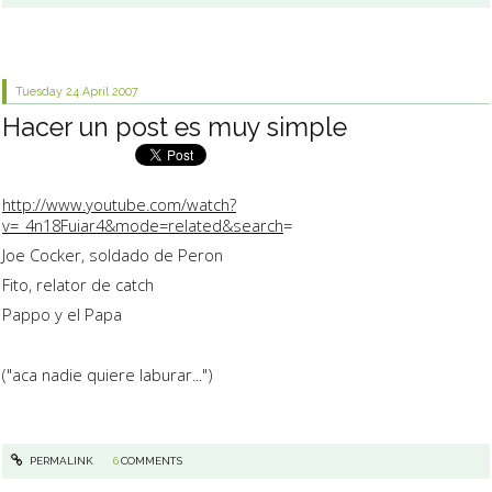
Tuesday 24
April 2007
Hacer un post es muy simple
http://www.youtube.com/watch?
v=_4n18Fuiar4&mode=related&search
=
Joe Cocker, soldado de Peron
Fito, relator de catch
Pappo y el Papa
("aca nadie quiere laburar...")
PERMALINK
6
COMMENTS