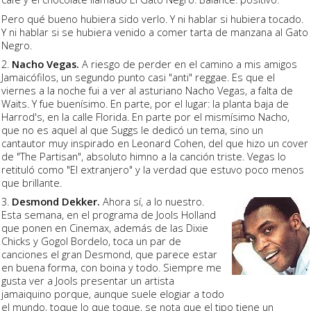
Pero qué bueno hubiera sido verlo. Y ni hablar si hubiera tocado.
Y ni hablar si se hubiera venido a comer tarta de manzana al Gato
Negro.
2.
Nacho Vegas.
A riesgo de perder en el camino a mis amigos
Jamaicófilos, un segundo punto casi "anti" reggae. Es que el
viernes a la noche fui a ver al asturiano Nacho Vegas, a falta de
Waits. Y fue buenísimo. En parte, por el lugar: la planta baja de
Harrod's, en la calle Florida. En parte por el mismísimo Nacho,
que no es aquel al que Suggs le dedicó un tema, sino un
cantautor muy inspirado en Leonard Cohen, del que hizo un cover
de "The Partisan", absoluto himno a la canción triste. Vegas lo
retituló como "El extranjero" y la verdad que estuvo poco menos
que brillante.
3.
Desmond Dekker.
Ahora sí, a lo nuestro.
Esta semana, en el programa de Jools Holland
que ponen en Cinemax, además de las Dixie
Chicks y Gogol Bordelo, toca un par de
canciones el gran Desmond, que parece estar
en buena forma, con boina y todo. Siempre me
gusta ver a Jools presentar un artista
jamaiquino porque, aunque suele elogiar a todo
el mundo, toque lo que toque, se nota que el tipo tiene un