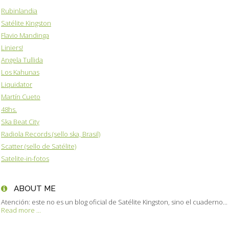
Rubinlandia
Satélite Kingston
Flavio Mandinga
Liniers!
Angela Tullida
Los Kahunas
Liquidator
Martín Cueto
48hs.
Ska Beat City
Radiola Records (sello ska, Brasil)
Scatter (sello de Satélite)
Satelite-in-fotos
ABOUT ME
Atención: este no es un blog oficial de Satélite Kingston, sino el cuaderno...
Read more ...