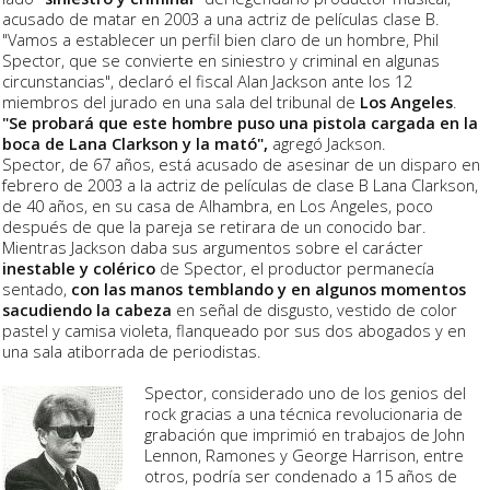
acusado de matar en 2003 a una actriz de películas clase B.
"Vamos a establecer un perfil bien claro de un hombre, Phil
Spector, que se convierte en siniestro y criminal en algunas
circunstancias", declaró el fiscal Alan Jackson ante los 12
miembros del jurado en una sala del tribunal de
Los Angeles
.
"Se probará que este hombre puso una pistola cargada en la
boca de Lana Clarkson y la mató",
agregó Jackson.
Spector, de 67 años, está acusado de asesinar de un disparo en
febrero de 2003 a la actriz de películas de clase B Lana Clarkson,
de 40 años, en su casa de Alhambra, en Los Angeles, poco
después de que la pareja se retirara de un conocido bar.
Mientras Jackson daba sus argumentos sobre el carácter
inestable y colérico
de Spector, el productor permanecía
sentado,
con las manos temblando y en algunos momentos
sacudiendo la cabeza
en señal de disgusto, vestido de color
pastel y camisa violeta, flanqueado por sus dos abogados y en
una sala atiborrada de periodistas.
Spector, considerado uno de los genios del
rock gracias a una técnica revolucionaria de
grabación que imprimió en trabajos de John
Lennon, Ramones y George Harrison, entre
otros, podría ser condenado a 15 años de