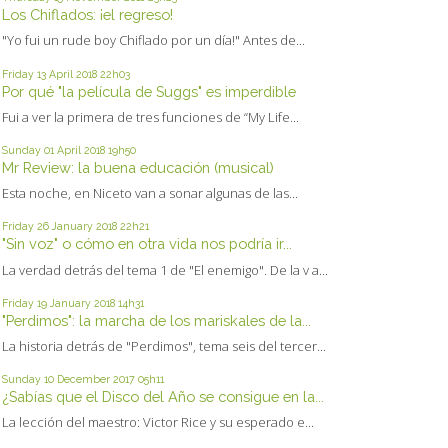
Los Chiflados: ¡el regreso!
"Yo fui un rude boy Chiflado por un día!" Antes de...
Friday 13
April 2018
22h03
Por qué "la película de Suggs" es imperdible
Fui a ver la primera de tres funciones de “My Life...
Sunday 01
April 2018
19h50
Mr Review: la buena educación (musical)
Esta noche, en Niceto van a sonar algunas de las...
Friday 26
January 2018
22h21
"Sin voz" o cómo en otra vida nos podría ir...
La verdad detrás del tema 1 de "El enemigo". De la v a...
Friday 19
January 2018
14h31
"Perdimos": la marcha de los mariskales de la...
La historia detrás de "Perdimos", tema seis del tercer...
Sunday 10
December 2017
05h11
¿Sabías que el Disco del Año se consigue en la...
La lección del maestro: Victor Rice y su esperado e...