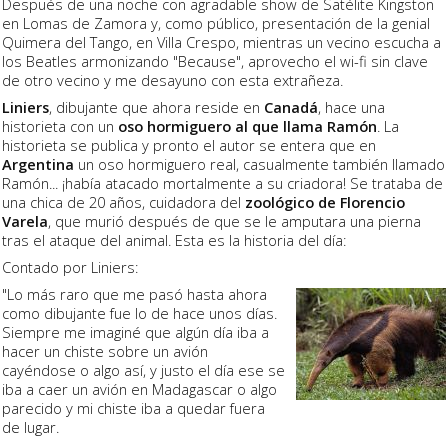
Después de una noche con agradable show de Satélite Kingston
en Lomas de Zamora y, como público, presentación de la genial
Quimera del Tango, en Villa Crespo, mientras un vecino escucha a
los Beatles armonizando "Because", aprovecho el wi-fi sin clave
de otro vecino y me desayuno con esta extrañeza.
Liniers
, dibujante que ahora reside en
Canadá
, hace una
historieta con un
oso hormiguero al que llama Ramón
. La
historieta se publica y pronto el autor se entera que en
Argentina
un oso hormiguero real, casualmente también llamado
Ramón... ¡había atacado mortalmente a su criadora! Se trataba de
una chica de 20 años, cuidadora del
zoológico de Florencio
Varela
, que murió después de que se le amputara una pierna
tras el ataque del animal. Esta es la historia del día:
Contado por Liniers:
"Lo más raro que me pasó hasta ahora
como dibujante fue lo de hace unos días.
Siempre me imaginé que algún día iba a
hacer un chiste sobre un avión
cayéndose o algo así, y justo el día ese se
iba a caer un avión en Madagascar o algo
parecido y mi chiste iba a quedar fuera
de lugar.