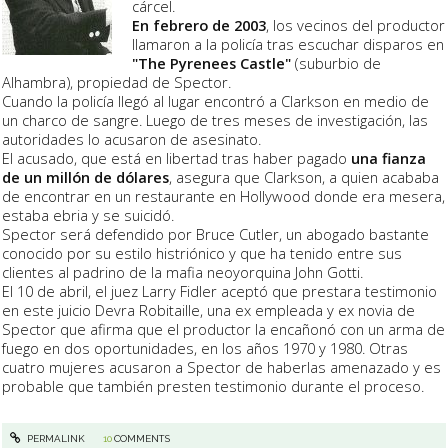
cárcel.
En febrero de 2003
, los vecinos del productor
llamaron a la policía tras escuchar disparos en
"The Pyrenees Castle"
(suburbio de
Alhambra), propiedad de Spector.
Cuando la policía llegó al lugar encontró a Clarkson en medio de
un charco de sangre. Luego de tres meses de investigación, las
autoridades lo acusaron de asesinato.
El acusado, que está en libertad tras haber pagado
una fianza
de un millón de dólares
, asegura que Clarkson, a quien acababa
de encontrar en un restaurante en Hollywood donde era mesera,
estaba ebria y se suicidó.
Spector será defendido por Bruce Cutler, un abogado bastante
conocido por su estilo histriónico y que ha tenido entre sus
clientes al padrino de la mafia neoyorquina John Gotti.
El 10 de abril, el juez Larry Fidler aceptó que prestara testimonio
en este juicio Devra Robitaille, una ex empleada y ex novia de
Spector que afirma que el productor la encañonó con un arma de
fuego en dos oportunidades, en los años 1970 y 1980. Otras
cuatro mujeres acusaron a Spector de haberlas amenazado y es
probable que también presten testimonio durante el proceso.
PERMALINK
10
COMMENTS