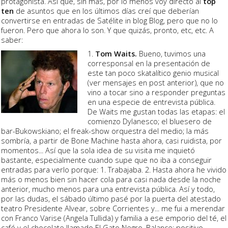
protagonista. Así que, sin más, por lo menos voy directo al
top
ten
de asuntos que en los últimos días creí que deberían
convertirse en entradas de Satélite in blog Blog, pero que no lo
fueron. Pero que ahora lo son. Y que quizás, pronto, etc, etc. A
saber:
1.
Tom Waits.
Bueno, tuvimos una
corresponsal en la presentación de
este tan poco skatalítico genio musical
(ver mensajes en post anterior), que no
vino a tocar sino a responder preguntas
en una especie de entrevista pública.
De Waits me gustan todas las etapas: el
comienzo Dylanesco; el bluesero de
bar-Bukowskiano; el freak-show orquestra del medio; la más
sombría, a partir de Bone Machine hasta ahora, casi ruidista, por
momentos... Así que la sola idea de su visita me inquietó
bastante, especialmente cuando supe que no iba a conseguir
entradas para verlo porque: 1. Trabajaba. 2. Hasta ahora he vivido
más o menos bien sin hacer cola para casi nada desde la noche
anterior, mucho menos para una entrevista pública. Así y todo,
por las dudas, el sábado último pasé por la puerta del atestado
teatro Presidente Alvear, sobre Corrientes y... me fui a merendar
con Franco Varise (Angela Tullida) y familia a ese emporio del té, el
café y el chocolate llamado El Gato Negro. Balance: positivo.