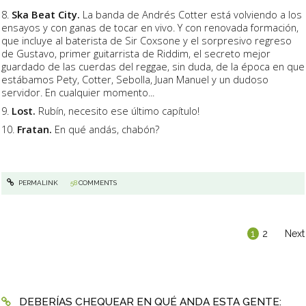
8.
Ska Beat City.
La banda de Andrés Cotter está volviendo a los
ensayos y con ganas de tocar en vivo. Y con renovada formación,
que incluye al baterista de Sir Coxsone y el sorpresivo regreso
de Gustavo, primer guitarrista de Riddim, el secreto mejor
guardado de las cuerdas del reggae, sin duda, de la época en que
estábamos Pety, Cotter, Sebolla, Juan Manuel y un dudoso
servidor. En cualquier momento...
9.
Lost.
Rubín, necesito ese último capítulo!
10.
Fratan.
En qué andás, chabón?
PERMALINK
58
COMMENTS
1
2
Next
DEBERÍAS CHEQUEAR EN QUÉ ANDA ESTA GENTE: