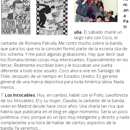
m
an
a
Pa
tr
ulla.
El sábado charlé un
largo rato con Coco, el
cantante de Romana Patrulla. Me contó mucho sobre la banda,
que para los que no la conocen formó parte de la escena ska de
los ochenta. Y me pasó algunas grabaciones. Hay que decir que
los Romana tenían cosas muy interesantes. Especialmente en las
letras. Realmente escribían bien y le buscaban una vuelta
diferente a todo este asunto. Coco ahora vive en Santiago de
Chile, después de un tiempo en Estados Unidos. Es gerente
general de una marca deportiva para toda América latina. Nada
menos.
7.
Los Intocables.
Hoy, en cambio, hablé con el Pollo, saxofonista
de los Intocables. El y su mujer, Claudia, la cantante de la banda,
viven en Madrid desde hace cinco años. Una charla tan rica que
habría que publicarla en el blog en algún momento. Sería un poco
polémica, creo, porque es un tipo muy inteligente y directo y nada
complaciente a la hora de hablar de ciertos aspectos de la
banda. Ya veremos...