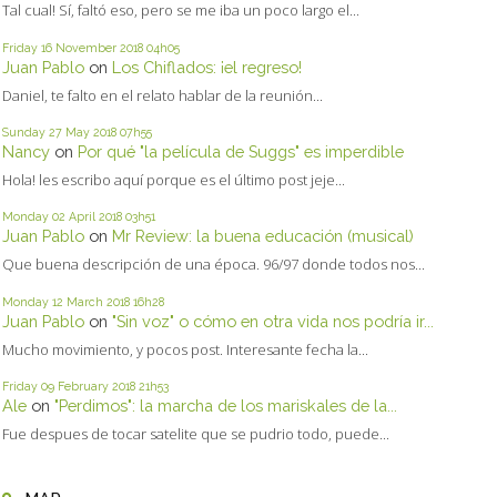
Tal cual! Sí, faltó eso, pero se me iba un poco largo el...
Friday 16
November 2018
04h05
Juan Pablo
on
Los Chiflados: ¡el regreso!
Daniel, te falto en el relato hablar de la reunión...
Sunday 27
May 2018
07h55
Nancy
on
Por qué "la película de Suggs" es imperdible
Hola! les escribo aquí porque es el último post jeje...
Monday 02
April 2018
03h51
Juan Pablo
on
Mr Review: la buena educación (musical)
Que buena descripción de una época. 96/97 donde todos nos...
Monday 12
March 2018
16h28
Juan Pablo
on
"Sin voz" o cómo en otra vida nos podría ir...
Mucho movimiento, y pocos post. Interesante fecha la...
Friday 09
February 2018
21h53
Ale
on
"Perdimos": la marcha de los mariskales de la...
Fue despues de tocar satelite que se pudrio todo, puede...