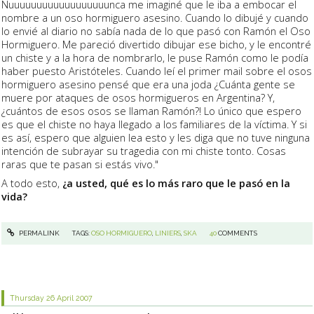
Nuuuuuuuuuuuuuuuuuunca me imaginé que le iba a embocar el
nombre a un oso hormiguero asesino. Cuando lo dibujé y cuando
lo envié al diario no sabía nada de lo que pasó con Ramón el Oso
Hormiguero. Me pareció divertido dibujar ese bicho, y le encontré
un chiste y a la hora de nombrarlo, le puse Ramón como le podía
haber puesto Aristóteles. Cuando leí el primer mail sobre el osos
hormiguero asesino pensé que era una joda ¿Cuánta gente se
muere por ataques de osos hormigueros en Argentina? Y,
¿cuántos de esos osos se llaman Ramón?! Lo único que espero
es que el chiste no haya llegado a los familiares de la víctima. Y si
es así, espero que alguien lea esto y les diga que no tuve ninguna
intención de subrayar su tragedia con mi chiste tonto. Cosas
raras que te pasan si estás vivo."
A todo esto,
¿a usted, qué es lo más raro que le pasó en la
vida?
PERMALINK
TAGS:
OSO HORMIGUERO
,
LINIERS
,
SKA
40
COMMENTS
Thursday 26
April 2007