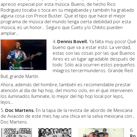
aprecio especial por esta música. Bueno, de hecho Rico
Rodriguez tocaba o toca en su megabanda y también ha grabado
alguna cosa con Prince Buster. Que el tipo que hace el mejor
programa de música del mundo tenga cierta debilidad por esta
música, es un honor... Seguro que Cueto y/o Chikito pueden
ampliar...
4.
Dennis Bovell.
Ya falta muy poco! Qué
bueno que va a estar esto. La verdad,
estas son las cosas por las que Buenos
Aires es un lugar agradable después de
todo. Sólo acá ocurren estos pequeños
milagros tercermunderos. Grande Red
Bull, grande Martín.
Ahora, además del hombre, también es recomendable prestar
atención al día de hip hop, del mismo ciclo, en el que intervienen
los iluminados Iluminate, lo mejor del hip hop local por lejos,
lejos...
5.
Doc Martens.
En la tapa de la revista de abordo de Mexicana
de Aviación de este mes hay una chica en la selva mexicana con...
Doc Martens.
6.
Ro