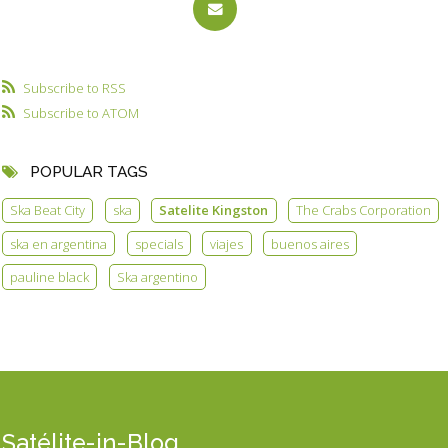
Subscribe to RSS
Subscribe to ATOM
POPULAR TAGS
Ska Beat City
ska
Satelite Kingston
The Crabs Corporation
ska en argentina
specials
viajes
buenos aires
pauline black
Ska argentino
Satélite-in-Blog