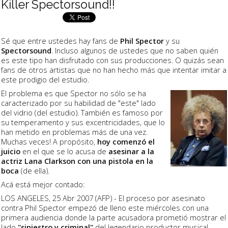
Killer Spectorsound!!
Sé que entre ustedes hay fans de
Phil Spector
y su
Spectorsound
. Incluso algunos de ustedes que no saben quién
es este tipo han disfrutado con sus producciones. O quizás sean
fans de otros artistas que no han hecho más que intentar imitar a
este prodigio del estudio.
El problema es que Spector no sólo se ha
caracterizado por su habilidad de "este" lado
del vidrio (del estudio). También es famoso por
su temperamento y sus excentricidades, que lo
han metido en problemas más de una vez.
Muchas veces! A propósito,
hoy comenzó el
juicio
en el que se lo acusa de
asesinar a la
actriz Lana Clarkson con una pistola en la
boca
(de ella).
Acá está mejor contado:
LOS ANGELES, 25 Abr 2007 (AFP) - El proceso por asesinato
contra Phil Spector empezó de lleno este miércoles con una
primera audiencia donde la parte acusadora prometió mostrar el
lado
"siniestro y criminal"
del legendario productor musical,