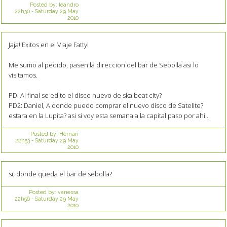
Posted by:
leandro
22h30
-
Saturday 29
May
2010
Jaja! Exitos en el Viaje Fatty!
Me sumo al pedido, pasen la direccion del bar de Sebolla asi lo
visitamos.
PD: Al final se edito el disco nuevo de ska beat city?
PD2: Daniel, A donde puedo comprar el nuevo disco de Satelite?
estara en la Lupita? asi si voy esta semana a la capital paso por ahi...
Posted by:
Hernan
22h53
-
Saturday 29
May
2010
si, donde queda el bar de sebolla?
Posted by:
vanessa
22h56
-
Saturday 29
May
2010