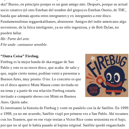
ska? Bueno, en principio porque es un gran amigo mío. Después, porque su actual
socio creativo (el otro Esteban del nombre del grupo) es Esteban Osorio, de THC,
banda que además aporta otros integrantes y ex integrantes a este disco.
Fundamentalistas reggaeskalibanes, abstenerse. Amigos del indie americano algo
noventoso, de la lírica inteligente, ya no sólo ingeniosa, y de Bob Dylan, no
pueden fallar.
Hit: Parte del arte.
File unde: cantautor sensible.
“Outra Coisa” Firebug.
Firebug es la mejor banda de ska-reggae de San
Pablo y este es su tercer disco, que acaba
de salir y
que, según cierto rumor, podrían venir a presentar a
Buenos Aires, muy pronto. O no. Lo concreto es que
en el disco aparece Mimi Maura como invitada en
un tema y a partir de esa relación Firebug estaría
invitado a compartir shows con Mimi en Buenos
Aires. Quién sabe.
Es interesante la historia de Firebug y corre en paralelo con la de Satélite. En 1999
o 1998, ya no me acuerdo, Satélite viajó por primera vez a San Pablo. Ahí tocamos
con los Toasters, que en ese viaje tenían a Victor Rice como sesionista en el bajo,
por que no sé qué le había pasado al bajista original. Satélite quedó enganchado