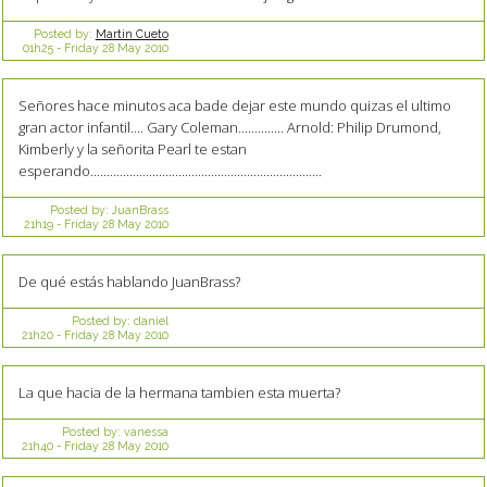
Posted by:
Martin Cueto
01h25
-
Friday 28
May 2010
Señores hace minutos aca bade dejar este mundo quizas el ultimo
gran actor infantil.... Gary Coleman.............. Arnold: Philip Drumond,
Kimberly y la señorita Pearl te estan
esperando.......................................................................
Posted by:
JuanBrass
21h19
-
Friday 28
May 2010
De qué estás hablando JuanBrass?
Posted by:
daniel
21h20
-
Friday 28
May 2010
La que hacia de la hermana tambien esta muerta?
Posted by:
vanessa
21h40
-
Friday 28
May 2010