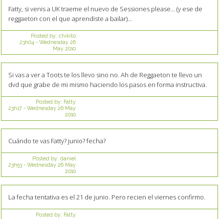
Fatty, si venis a UK traeme el nuevo de Sessiones please... (y ese de
reggaeton con el que aprendiste a bailar)...
Posted by:
chikito
23h04
-
Wednesday 26
May 2010
Si vas a ver a Toots te los llevo sino no. Ah de Reggaeton te llevo un
dvd que grabe de mi mismo haciendo los pasos en forma instructiva.
Posted by:
Fatty
23h17
-
Wednesday 26
May
2010
Cuándo te vas Fatty? junio? fecha?
Posted by:
daniel
23h53
-
Wednesday 26
May
2010
La fecha tentativa es el 21 de junio. Pero recien el viernes confirmo.
Posted by:
Fatty