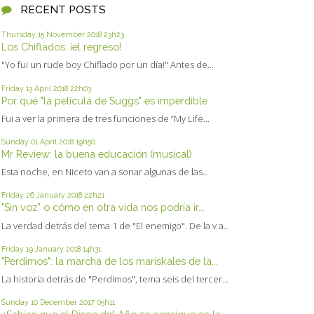
RECENT POSTS
Thursday 15
November 2018
23h23
Los Chiflados: ¡el regreso!
"Yo fui un rude boy Chiflado por un día!" Antes de...
Friday 13
April 2018
22h03
Por qué "la película de Suggs" es imperdible
Fui a ver la primera de tres funciones de “My Life...
Sunday 01
April 2018
19h50
Mr Review: la buena educación (musical)
Esta noche, en Niceto van a sonar algunas de las...
Friday 26
January 2018
22h21
"Sin voz" o cómo en otra vida nos podría ir...
La verdad detrás del tema 1 de "El enemigo". De la v a...
Friday 19
January 2018
14h31
"Perdimos": la marcha de los mariskales de la...
La historia detrás de "Perdimos", tema seis del tercer...
Sunday 10
December 2017
05h11