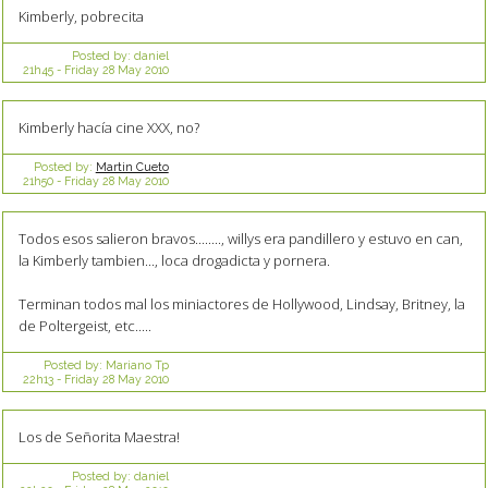
Kimberly, pobrecita
Posted by:
daniel
21h45
-
Friday 28
May 2010
Kimberly hacía cine XXX, no?
Posted by:
Martin Cueto
21h50
-
Friday 28
May 2010
Todos esos salieron bravos........, willys era pandillero y estuvo en can,
la Kimberly tambien..., loca drogadicta y pornera.
Terminan todos mal los miniactores de Hollywood, Lindsay, Britney, la
de Poltergeist, etc.....
Posted by:
Mariano Tp
22h13
-
Friday 28
May 2010
Los de Señorita Maestra!
Posted by:
daniel