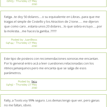
01h03
-
Thursday 27
May
2010
Fatiga...te doy 50 dolares.....o su equivalente en Libras...para que me
traigas el simple de Costello y los Atraction de 2 tone...... me dijeron
que como caro...estaria unos 20 dolares....lo que sobra es tuyo......por
la molestia....me haces la gamba..?????
Posted by:
JuanBrass
04h44
-
Thursday 27
May
2010
Este tipo de posteos con recomendaciones sonoras me encantan.
Por lo general entro acá a leer cuestiones relacionadas con los
ritmos jamaiquinos pero me encanta que se salga de esos
parámetros.
Posted by:
facu
04h52
-
Thursday 27
May
2010
Fatty, a Toots voy 99% seguro. Los demas tengo que ver, pero ganas
no me faltan, obvio.