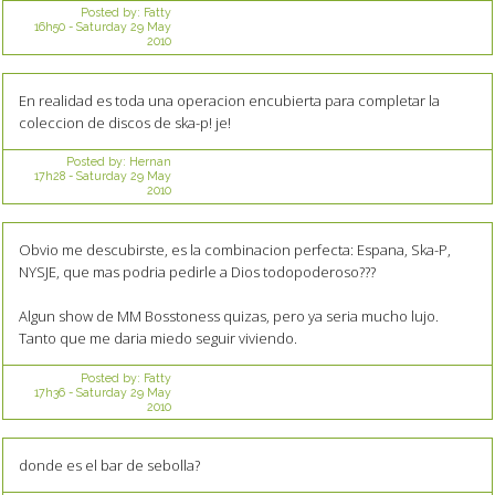
Posted by:
Fatty
16h50
-
Saturday 29
May
2010
En realidad es toda una operacion encubierta para completar la
coleccion de discos de ska-p! je!
Posted by:
Hernan
17h28
-
Saturday 29
May
2010
Obvio me descubirste, es la combinacion perfecta: Espana, Ska-P,
NYSJE, que mas podria pedirle a Dios todopoderoso???
Algun show de MM Bosstoness quizas, pero ya seria mucho lujo.
Tanto que me daria miedo seguir viviendo.
Posted by:
Fatty
17h36
-
Saturday 29
May
2010
donde es el bar de sebolla?