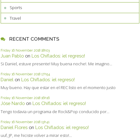
Sports
Travel
RECENT COMMENTS
Friday 16
November 2018
18h03
Juan Pablo
on
Los Chiflados: ¡el regreso!
Si Daniel, estuve presente! Muy buena noche!. Me imagino...
Friday 16
November 2018
17h54
Daniel
on
Los Chiflados: ¡el regreso!
Muy bueno. Hay que estar en el REC listo en el momento justo
Friday 16
November 2018
16h16
Jóse Nardo
on
Los Chiflados: ¡el regreso!
Tengo todavia un programa de Rock&Pop conducido por...
Friday 16
November 2018
13h41
Daniel Flores
on
Los Chiflados: ¡el regreso!
uuf, JP, me hiciste volver a mirar esto!...