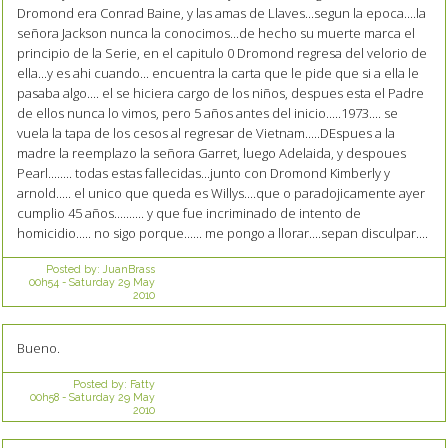
Dromond era Conrad Baine, y las amas de Llaves...segun la epoca....la
señora Jackson nunca la conocimos...de hecho su muerte marca el
principio de la Serie, en el capitulo 0 Dromond regresa del velorio de
ella...y es ahi cuando... encuentra la carta que le pide que si a ella le
pasaba algo.... el se hiciera cargo de los niños, despues esta el Padre
de ellos nunca lo vimos, pero 5 años antes del inicio.....1973.... se
vuela la tapa de los cesos al regresar de Vietnam.....DEspues a la
madre la reemplazo la señora Garret, luego Adelaida, y despoues
Pearl........ todas estas fallecidas...junto con Dromond Kimberly y
arnold..... el unico que queda es Willys....que o paradojicamente ayer
cumplio 45 años.......... y que fue incriminado de intento de
homicidio..... no sigo porque...... me pongo a llorar....sepan disculpar....
Posted by:
JuanBrass
00h54
-
Saturday 29
May
2010
Bueno.
Posted by:
Fatty
00h58
-
Saturday 29
May
2010