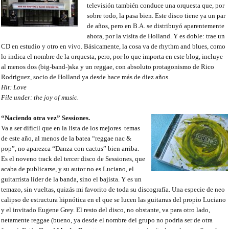
televisión también conduce una orquesta que, por
sobre todo, la pasa bien. Este disco tiene ya un par
de años, pero en B.A. se distribuyó aparentemente
ahora, por la visita de Holland. Y es doble: trae un
CD en estudio y otro en vivo. Básicamente, la cosa va de rhythm and blues, como
lo indica el nombre de la orquesta, pero, por lo que importa en este blog, incluye
al menos dos (big-band-)ska y un reggae, con absoluto protagonismo de Rico
Rodriguez, socio de Holland ya desde hace más de diez años.
Hit: Love
File under: the joy of music.
“Naciendo otra vez” Sessiones.
Va a ser difícil que en la lista de los mejores
temas
de este año, al menos de la batea “reggae nac &
pop”, no aparezca “Danza con cactus” bien arriba.
Es el noveno track del tercer disco de Sessiones, que
acaba de publicarse, y su autor no es Luciano, el
guitarrista líder de la banda, sino el bajista. Y es un
temazo, sin vueltas, quizás mi favorito de toda su discografía. Una especie de neo
calipso de estructura hipnótica en el que se lucen las guitarras del propio Luciano
y el invitado Eugene Grey. El resto del disco, no obstante, va para otro lado,
netamente reggae (bueno, ya desde el nombre del grupo no podría ser de otra