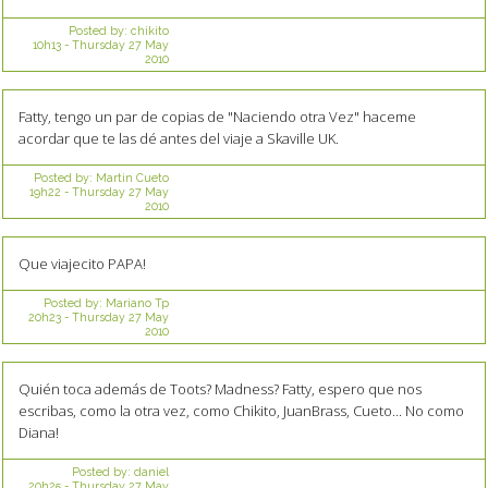
Posted by:
chikito
10h13
-
Thursday 27
May
2010
Fatty, tengo un par de copias de "Naciendo otra Vez" haceme
acordar que te las dé antes del viaje a Skaville UK.
Posted by:
Martin Cueto
19h22
-
Thursday 27
May
2010
Que viajecito PAPA!
Posted by:
Mariano Tp
20h23
-
Thursday 27
May
2010
Quién toca además de Toots? Madness? Fatty, espero que nos
escribas, como la otra vez, como Chikito, JuanBrass, Cueto... No como
Diana!
Posted by:
daniel
20h25
-
Thursday 27
May