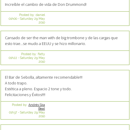
Increíble el cambio de vida de Don Drummond!
Posted by:
daniel
01h00
-
Saturday 29
May
2010
Cansado de ser the man with de big trombone y de las cargas que
esto trae...se mudo a EEUU y se hizo millonario.
Posted by:
Fatty
01h22
-
Saturday 29
May
2010
El Bar de Sebolla, altamente recomendable!!!
A todo trapo.
Estética a pleno. Espacio 2 tone y todo.
Felicitaciones y Éxitos!!!!
Posted by:
Andrés Ska
Beat
01h37
-
Saturday 29
May
2010