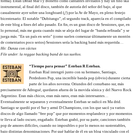
forma). Están Dread Mar I y Bonetto como cantantes invitados y hay un fino ska
instrumental, al final del disco, también de autoría del señor del bajo, al que
casualmente ayer sobre una longboard (¡!) por la Av de Mayo, en pleno festejo
bicentenario. El notable “Dubitango”, el segundo track, aparecía en el compilado
de este blog a fines del año pasado. En fin, es un gran disco de Sessiones, que, en
lo personal, más me gusta cuando más se aleja del lugar de “banda refinada” y se
juega más. “En un país en serio” (como suelen comenzar últimamente un montón
de comentarios poco serios) Sessiones sería la backing band más requerida…
Hit: Danza con cáctus
File under: la reggae backing band de tus sueños.
“Tiempo para pensar” Esteban R Esteban.
Esteban Rial intengró junto con su hermano, Santiago,
Perdedores Pop, una increíble banda pop (obvio) durante cierta
parte de los años noventa. Oriundos del conurbano sur, más
precisamente de Adrogué, quedaron afuera de la movida sónica y del Nuevo Rock
Argentino. Eran más chicos, eran más raros, eran más interesantes…
Eventualmente se separaron y eventualmente Esteban se radicó en Ma drid.
Santiago se quedó por el Sur y armó D Champions, con los que sacó ya varios
discos de algo llamado “free pop” que por momentos resplandece y por momentos
te lleva al lado oscuro, engañado. Esteban grabó, por su parte, canciones también
pop de amores difíciles, cuando no imposibles o por lo menos no sustentables,
bajo distintas denominaciones. Por qué hablar de él en un blog vinculado con el