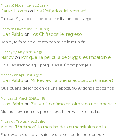
Friday 16
November 2018
13h37
Daniel Flores
on
Los Chiflados: ¡el regreso!
Tal cual! Sí, faltó eso, pero se me iba un poco largo el...
Friday 16
November 2018
04h05
Juan Pablo
on
Los Chiflados: ¡el regreso!
Daniel, te falto en el relato hablar de la reunión...
Sunday 27
May 2018
07h55
Nancy
on
Por qué "la película de Suggs" es imperdible
Hola! les escribo aquí porque es el último post jeje...
Monday 02
April 2018
03h51
Juan Pablo
on
Mr Review: la buena educación (musical)
Que buena descripción de una época. 96/97 donde todos nos...
Monday 12
March 2018
16h28
Juan Pablo
on
"Sin voz" o cómo en otra vida nos podría ir...
Mucho movimiento, y pocos post. Interesante fecha la...
Friday 09
February 2018
21h53
Ale
on
"Perdimos": la marcha de los mariskales de la...
Fue despues de tocar satelite que se pudrio todo, puede...