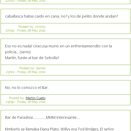
22h20
-
Friday 28
May 2010
caballasca habia caido en cana, no? y los de pelito donde andan?
Posted by:
chikito
22h52
-
Friday 28
May 2010
Eso no es nada! ciracusa murió en un enfrentamiendto con la
policía... (serio)
Martín, fuiste al bar de Sebolla?
Posted by:
daniel
23h01
-
Friday 28
May 2010
No, no lo conozco el Bar.
Posted by:
Martin Cueto
23h50
-
Friday 28
May 2010
Bar de Paradissi...............MMM Interesante....
KImberly se llamaba Dana Plato, Willys era Tod Bridges, El señor