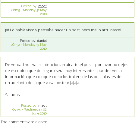
Posted by:
magt
06h15
-
Monday 31
May
2010
Ja! Lo había visto y pensaba hacer un post, pero me lo arruinaste!
Posted by:
daniel
06h32
-
Monday 31
May
2010
De verdad no era mi intención arruinarte el post!!! por favor no dejes
de escribirlo que de seguro sera muy interesante... puedes ver la
información que coloque como los trailers de las películas, es decir
un adelanto de lo que vas a postear jajaja.
Saludos!
Posted by:
magt
05h59
-
Wednesday 02
June 2010
The comments are closed.