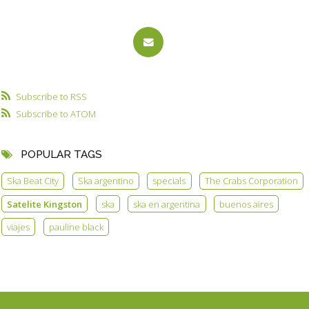
Subscribe to RSS
Subscribe to ATOM
POPULAR TAGS
Ska Beat City
Ska argentino
specials
The Crabs Corporation
Satelite Kingston
ska
ska en argentina
buenos aires
viajes
pauline black