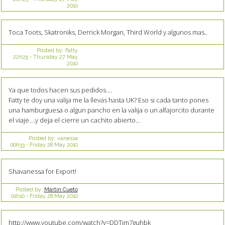
2010
Toca Toots, Skatroniks, Derrick Morgan, Third World y algunos mas..
Posted by:
Fatty
22h25
-
Thursday 27
May
2010
Ya que todos hacen sus pedidos....
Fatty te doy una valija me la llevas hasta UK? Eso si cada tanto pones
una hamburguesa o algun pancho en la valija o un alfajorcito durante
el viaje....y deja el cierre un cachito abierto...
Posted by:
vanessa
00h33
-
Friday 28
May 2010
Shavanessa for Export!
Posted by:
Martin Cueto
01h10
-
Friday 28
May 2010
http://www.youtube.com/watch?v=DDTjm7guhbk