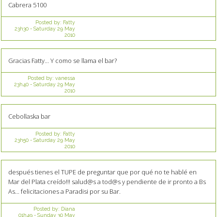
Cabrera 5100
Posted by:
Fatty
23h30
-
Saturday 29
May
2010
Gracias Fatty... Y como se llama el bar?
Posted by:
vanessa
23h40
-
Saturday 29
May
2010
Cebollaska bar
Posted by:
Fatty
23h50
-
Saturday 29
May
2010
después tienes el TUPE de preguntar que por qué no te hablé en
Mar del Plata creído!!! salud@s a tod@s y pendiente de ir pronto a Bs
As... felicitaciones a Paradisi por su Bar.
Posted by:
Diana
01h49
-
Sunday 30
May