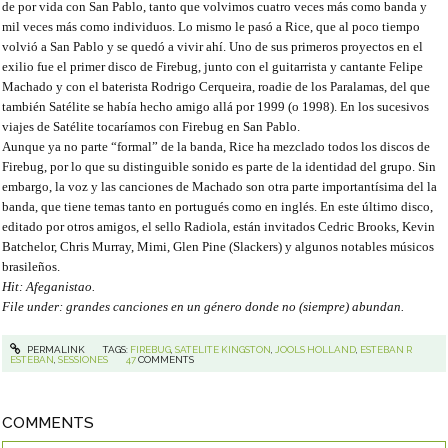
de por vida con San Pablo, tanto que volvimos cuatro veces más como banda y
mil veces más como individuos. Lo mismo le pasó a Rice, que al poco tiempo
volvió a San Pablo y se quedó a vivir ahí. Uno de sus primeros proyectos en el
exilio fue el primer disco de Firebug, junto con el guitarrista y cantante Felipe
Machado y con el baterista Rodrigo Cerqueira, roadie de los Paralamas, del que
también Satélite se había hecho amigo allá por 1999 (o 1998). En los sucesivos
viajes de Satélite tocaríamos con Firebug en San Pablo.
Aunque ya no parte “formal” de la banda, Rice ha mezclado todos los discos de
Firebug, por lo que su distinguible sonido es parte de la identidad del grupo. Sin
embargo, la voz y las canciones de Machado son otra parte importantísima del la
banda, que tiene temas tanto en portugués como en inglés. En este último disco,
editado por otros amigos, el sello Radiola, están invitados Cedric Brooks, Kevin
Batchelor, Chris Murray, Mimi, Glen Pine (Slackers) y algunos notables músicos
brasileños.
Hit: Afeganistao.
File under: grandes canciones en un género donde no (siempre) abundan.
PERMALINK
TAGS:
FIREBUG
,
SATELITE KINGSTON
,
JOOLS HOLLAND
,
ESTEBAN R
ESTEBAN
,
SESSIONES
47
COMMENTS
COMMENTS