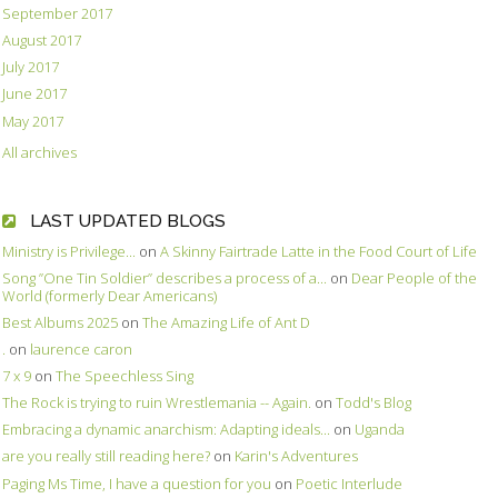
September 2017
August 2017
July 2017
June 2017
May 2017
All archives
LAST UPDATED BLOGS
Ministry is Privilege...
on
A Skinny Fairtrade Latte in the Food Court of Life
Song ”One Tin Soldier” describes a process of a...
on
Dear People of the
World (formerly Dear Americans)
Best Albums 2025
on
The Amazing Life of Ant D
.
on
laurence caron
7 x 9
on
The Speechless Sing
The Rock is trying to ruin Wrestlemania -- Again.
on
Todd's Blog
Embracing a dynamic anarchism: Adapting ideals...
on
Uganda
are you really still reading here?
on
Karin's Adventures
Paging Ms Time, I have a question for you
on
Poetic Interlude