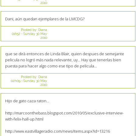
2010
Dani, aún quedan ejemplares de la LMCDG?
Posted by:
Diana
01h52
-
Sunday 30
May
2010
que se dirà entonces de Linda Blair, quien despues de semejante
pelicula no logró más nada relevante, uy... Hay que tenerlas bien
puesta para hacer algo como ese tipo de pelicula...
Posted by:
Diana
02h09
-
Sunday 30
May
2010
Hijo de gato caza raton...
http://marcoonthebass.blogspot.com/2010/05/exclusive-interview-
with-felix-hall-up.html
http://www.eastvillageradio.com/news/items.aspx?id=13216