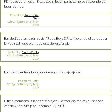
PD: los esperamos en Kite beach, lleven paragua no se suspende por
buen tiempo.
Posted by:
Andres Ska
Beat
01h54
-
Saturday 29
May
2010
Bar de Sebolla, razón social "Rude Boys S.R.L." (llevando el boludeo a
la vida real!) que bien que estuvieron.. jajjaja
Posted by:
Martin Cueto
02h12
-
Saturday 29
May
2010
Lo que no entiendo es porque en plural..jajajajaajaj
Posted by:
Fatty
02h29
-
Saturday 29
May
2010
Ultimo momento! suspendi el viaje a Skatroniks y me voy a Espana a
ver New York Ska Jazz Ensemble ...iupiiiii!!