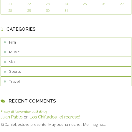
21
22
23
24
25
26
27
28
29
30
31
CATEGORIES
Film
Music
ska
Sports
Travel
RECENT COMMENTS
Friday 16
November 2018
18h03
Juan Pablo
on
Los Chiflados: ¡el regreso!
Si Daniel, estuve presente! Muy buena noche!. Me imagino...