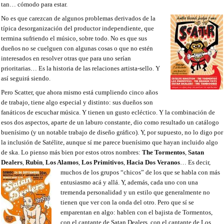
tan… cómodo para estar.
No es que carezcan de algunos problemas derivados de la
típica desorganización del productor independiente, que
termina sufriendo el músico, sobre todo. No es que sus
dueños no se cuelguen con algunas cosas o que no estén
interesados en resolver otras que para uno serían
prioritarias… Es la historia de las relaciones artista-sello. Y
así seguirá siendo.
Pero Scatter, que ahora mismo está cumpliendo cinco años
de trabajo, tiene algo especial y distinto: sus dueños son
fanáticos de escuchar música. Y tienen un gusto ecléctico. Y la combinación de
esos dos aspectos, aparte de un laburo constante, dio como resultado un catálogo
buenísimo (y un notable trabajo de diseño gráfico). Y, por supuesto, no lo digo por
la inclusión de Satélite, aunque sí me parece buenísimo que hayan incluido algo
de ska. Lo pienso más bien por estos otros nombres:
The Tormentos
,
Satan
Dealers
,
Rubin
,
Los Alamos
,
Los Primitivos
,
Hacia Dos Veranos
… Es decir,
muchos de los grupos “chicos”
de los que se habla con más
entusiasmo acá y allá. Y, además, cada uno con una
tremenda personalidad y un estilo que generalmente no
tienen que ver con la onda del otro. Pero que sí se
emparentan en algo: hablen con el bajista de Tormentos,
con el cantante de Satan Dealers, con el cantante de Los