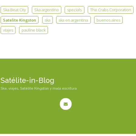
Ska Beat City
Ska argentino
specials
The Crabs Corporation
Satelite Kingston
ska
ska en argentina
buenos aires
viajes
pauline black
Satélite-in-Blog
Ska, viajes, Satélite Kingston y mala escritura