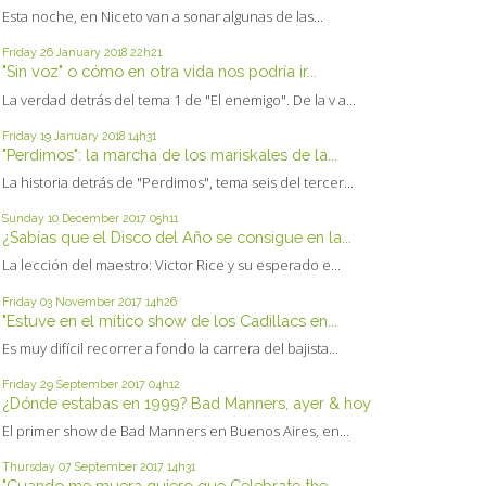
Esta noche, en Niceto van a sonar algunas de las...
Friday 26
January 2018
22h21
"Sin voz" o cómo en otra vida nos podría ir...
La verdad detrás del tema 1 de "El enemigo". De la v a...
Friday 19
January 2018
14h31
"Perdimos": la marcha de los mariskales de la...
La historia detrás de "Perdimos", tema seis del tercer...
Sunday 10
December 2017
05h11
¿Sabías que el Disco del Año se consigue en la...
La lección del maestro: Victor Rice y su esperado e...
Friday 03
November 2017
14h26
"Estuve en el mítico show de los Cadillacs en...
Es muy difícil recorrer a fondo la carrera del bajista...
Friday 29
September 2017
04h12
¿Dónde estabas en 1999? Bad Manners, ayer & hoy
El primer show de Bad Manners en Buenos Aires, en...
Thursday 07
September 2017
14h31
"Cuando me muera quiero que Celebrate the...