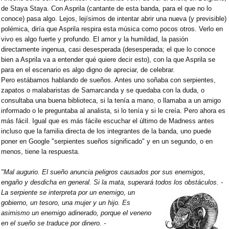
de Staya Staya. Con Asprila (cantante de esta banda, para el que no lo
conoce) pasa algo. Lejos, lejísimos de intentar abrir una nueva (y previsible)
polémica, diría que Asprila respira esta música como pocos otros. Verlo en
vivo es algo fuerte y profundo. El amor y la humildad, la pasión
directamente ingenua, casi desesperada (desesperada; el que lo conoce
bien a Asprila va a entender qué quiere decir esto), con la que Asprila se
para en el escenario es algo digno de apreciar, de celebrar.
Pero estábamos hablando de sueños. Antes uno soñaba con serpientes,
zapatos o malabaristas de Samarcanda y se quedaba con la duda, o
consultaba una buena biblioteca, si la tenía a mano, o llamaba a un amigo
informado o le preguntaba al analista, si lo tenía y si le creía. Pero ahora es
más fácil. Igual que es más fácile escuchar el último de Madness antes
incluso que la familia directa de los integrantes de la banda, uno puede
poner en Google "serpientes sueños significado" y en un segundo, o en
menos, tiene la respuesta.
"Mal augurio. El sueño anuncia peligros causados por sus enemigos,
engaño y desdicha en general. Si la mata, superará todos los obstáculos. -
La serpiente se interpreta por un enemigo, un
gobierno, un tesoro, una mujer y un hijo. Es
asimismo un enemigo adinerado, porque el veneno
en el sueño se traduce por dinero. -