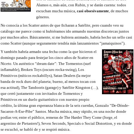
Alamos o, más aún, con Rubin, y se darán cuenta: todos
escuchan mucha música,
casi obsesivamente
, de muchos
géneros.
No conocía a los Scatter antes de que ficharan a Satélite, pero cuando veo su
catálogo me parece como si hubiéramos ido armando nuestras discotecas juntos
por muchos años. Básicamente, si me hubiera animado, habría hecho un sello casi
como Scatter (aunque seguramente tendría más lanzamientos “jamaiquinos”).
Y también habría armado una fecha como la que hicieron el
domingo pasado para festejar los cinco años de Scatter en
Niceto. Un auténtico “dream date”: The Tormentos (surf
inflamable), Broken Toys (oscuro rocka-swing), Los
Primitivos (míticos rockabillys), Satan Dealers (la mejor
banda de rock duro del planeta; bueno, al menos tocan con
esa actitud), The Tandooris (garage) y Satélite Kingston (…),
que cerró justamente con invitados de Tormentos y
Primitivos en un duelo guitarrístico con nuestro propio
crédito, la última gran esperanza blanca de la seis cuerdas, Gonzalo “De-Dónde-
Sacaron-A-Ese-Pibe” Santos. Mucha música, muy rápido, en una noche donde
podías ver, entre el público, remeras de The Harder They Come (Jorge, el
argentino de Pietasters!), Seven Seconds, Specials o Social Distortion, y en donde
se escuchó, se habló de y se respiró música.