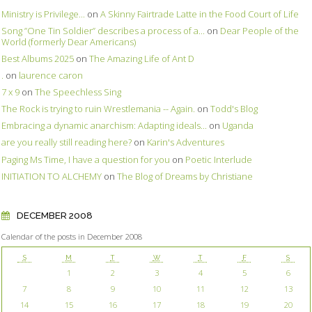
Ministry is Privilege...
on
A Skinny Fairtrade Latte in the Food Court of Life
Song ”One Tin Soldier” describes a process of a...
on
Dear People of the
World (formerly Dear Americans)
Best Albums 2025
on
The Amazing Life of Ant D
.
on
laurence caron
7 x 9
on
The Speechless Sing
The Rock is trying to ruin Wrestlemania -- Again.
on
Todd's Blog
Embracing a dynamic anarchism: Adapting ideals...
on
Uganda
are you really still reading here?
on
Karin's Adventures
Paging Ms Time, I have a question for you
on
Poetic Interlude
INITIATION TO ALCHEMY
on
The Blog of Dreams by Christiane
DECEMBER 2008
Calendar of the posts in December 2008
S
M
T
W
T
F
S
1
2
3
4
5
6
7
8
9
10
11
12
13
14
15
16
17
18
19
20