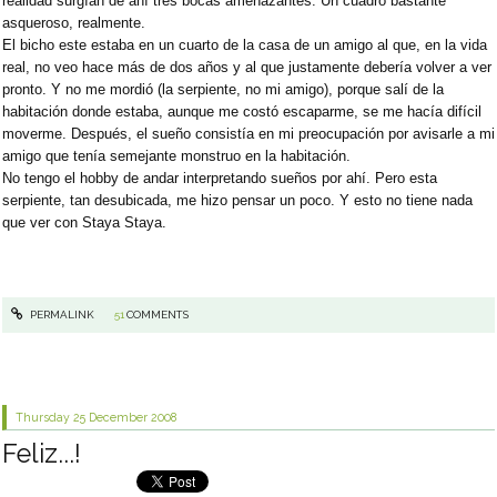
realidad surgían de ahí tres bocas amenazantes. Un cuadro bastante
asqueroso, realmente.
El bicho este estaba en un cuarto de la casa de un amigo al que, en la vida
real, no veo hace más de dos años y al que justamente debería volver a ver
pronto. Y no me mordió (la serpiente, no mi amigo), porque salí de la
habitación donde estaba, aunque me costó escaparme, se me hacía difícil
moverme. Después, el sueño consistía en mi preocupación por avisarle a mi
amigo que tenía semejante monstruo en la habitación.
No tengo el hobby de andar interpretando sueños por ahí. Pero esta
serpiente, tan desubicada, me hizo pensar un poco. Y esto no tiene nada
que ver con Staya Staya.
PERMALINK
51
COMMENTS
Thursday 25
December 2008
Feliz...!