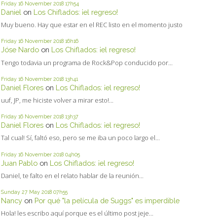
Friday 16
November 2018
17h54
Daniel
on
Los Chiflados: ¡el regreso!
Muy bueno. Hay que estar en el REC listo en el momento justo
Friday 16
November 2018
16h16
Jóse Nardo
on
Los Chiflados: ¡el regreso!
Tengo todavia un programa de Rock&Pop conducido por...
Friday 16
November 2018
13h41
Daniel Flores
on
Los Chiflados: ¡el regreso!
uuf, JP, me hiciste volver a mirar esto!...
Friday 16
November 2018
13h37
Daniel Flores
on
Los Chiflados: ¡el regreso!
Tal cual! Sí, faltó eso, pero se me iba un poco largo el...
Friday 16
November 2018
04h05
Juan Pablo
on
Los Chiflados: ¡el regreso!
Daniel, te falto en el relato hablar de la reunión...
Sunday 27
May 2018
07h55
Nancy
on
Por qué "la película de Suggs" es imperdible
Hola! les escribo aquí porque es el último post jeje...