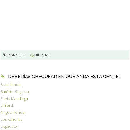
PERMALINK
119
COMMENTS
DEBERÍAS CHEQUEAR EN QUÉ ANDA ESTA GENTE:
Rubinlandia
Satélite Kingston
Flavio Mandinga
Liniers!
Angela Tullida
Los Kahunas
Liquidator