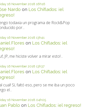
riday 16
November 2018
16h16
óse Nardo
on
Los Chiflados: ¡el
egreso!
engo todavia un programa de Rock&Pop
onducido por...
riday 16
November 2018
13h41
aniel Flores
on
Los Chiflados: ¡el
egreso!
uf, JP, me hiciste volver a mirar esto!...
riday 16
November 2018
13h37
aniel Flores
on
Los Chiflados: ¡el
egreso!
al cual! Sí, faltó eso, pero se me iba un poco
rgo el...
riday 16
November 2018
04h05
uan Pablo
on
Los Chiflados: ¡el regreso!