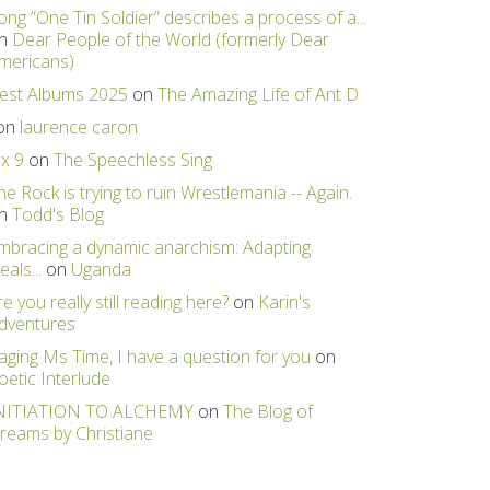
ong ”One Tin Soldier” describes a process of a...
n
Dear People of the World (formerly Dear
mericans)
est Albums 2025
on
The Amazing Life of Ant D
on
laurence caron
 x 9
on
The Speechless Sing
he Rock is trying to ruin Wrestlemania -- Again.
n
Todd's Blog
mbracing a dynamic anarchism: Adapting
eals...
on
Uganda
re you really still reading here?
on
Karin's
dventures
aging Ms Time, I have a question for you
on
oetic Interlude
NITIATION TO ALCHEMY
on
The Blog of
reams by Christiane