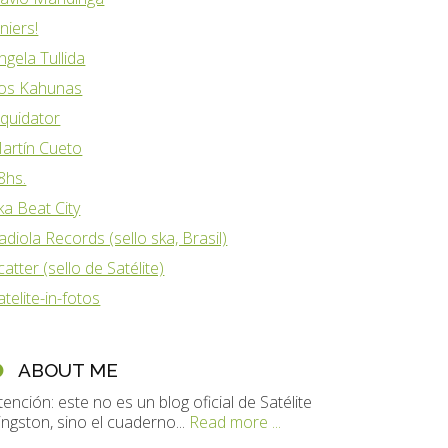
iniers!
ngela Tullida
os Kahunas
iquidator
artín Cueto
8hs.
ka Beat City
adiola Records (sello ska, Brasil)
catter (sello de Satélite)
atelite-in-fotos
ABOUT ME
tención: este no es un blog oficial de Satélite
ingston, sino el cuaderno...
Read more ...