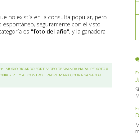
ue no existía en la consulta popular, pero
 espontáneo, seguramente con el visto
categoría es
"foto del año"
, y la ganadora
11
,
MURIO RICARDO FORT
,
VIDEO DE WANDA NARA
,
PEIXOTO &
F
ONIKS
,
PETY AL CONTROL
,
PADRE MARIO
,
CURA SANADOR
J
S
M
F
D
M
m