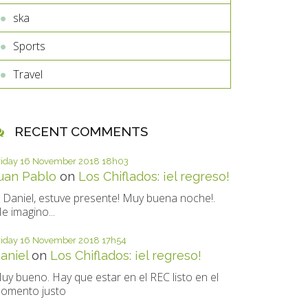
ska
Sports
Travel
RECENT COMMENTS
riday 16
November 2018
18h03
uan Pablo
on
Los Chiflados: ¡el regreso!
i Daniel, estuve presente! Muy buena noche!.
e imagino...
riday 16
November 2018
17h54
aniel
on
Los Chiflados: ¡el regreso!
uy bueno. Hay que estar en el REC listo en el
omento justo