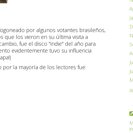
N
A
J
D
fogoneado por algunos votantes brasileños,
N
s que los vieron en su última visita a
 cambio, fue el disco "indie" del año para
S
nto evidentemente tuvo su influencia
A
apa!)
J
do por la mayoría de los lectores fue:
J
M
A
M
i