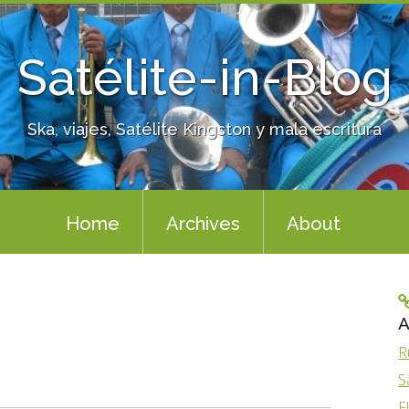
Satélite-in-Blog
Ska, viajes, Satélite Kingston y mala escritura
Home
Archives
About
A
R
S
F