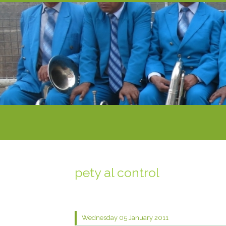
pety al control
Wednesday 05
January 2011