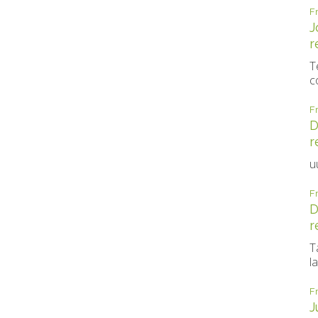
F
J
r
T
c
F
D
r
u
F
D
r
T
la
F
J