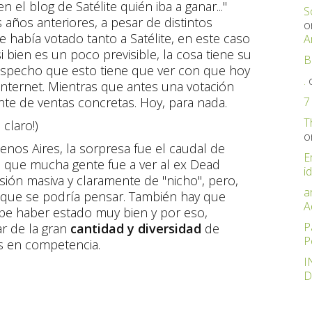
 el blog de Satélite quién iba a ganar..."
S
años anteriores, a pesar de distintos
o
e había votado tanto a Satélite, en este caso
A
 bien es un poco previsible, la cosa tiene su
B
 sospecho que esto tiene que ver con que hoy
.
Internet. Mientras que antes una votación
te de ventas concretas. Hoy, para nada.
7
T
claro!)
o
nos Aires, la sorpresa fue el caudal de
E
 que mucha gente fue a ver al ex Dead
id
ión masiva y claramente de "nicho", pero,
a
 que se podría pensar. También hay que
A
be haber estado muy bien y por eso,
P
ar de la gran
cantidad y diversidad
de
P
 en competencia.
I
D