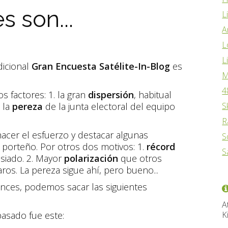
s son...
L
A
L
L
dicional
Gran Encuesta Satélite-In-Blog
es
M
4
s factores: 1. la gran
dispersión
, habitual
. la
pereza
de la junta electoral del equipo
S
R
hacer el esfuerzo y destacar algunas
S
 porteño. Por otros dos motivos: 1.
récord
S
asiado. 2. Mayor
polarización
que otros
ros. La pereza sigue ahí, pero bueno...
nces, podemos sacar las siguientes
A
asado fue este:
K