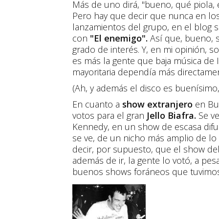
Más de uno dirá, "bueno, qué piola, en
Pero hay que decir que nunca en los 
lanzamientos del grupo, en el blog s
con
"El enemigo".
Así que, bueno, si
grado de interés. Y, en mi opinión,
es más la gente que baja música de 
mayoritaria dependía más directamen
(Ah, y además el disco es buenísimo, 
En cuanto a
show extranjero
en Bue
votos para el gran
Jello Biafra.
Se ve
Kennedy, en un show de escasa difus
se ve, de un nicho más amplio de lo
decir, por supuesto, que el show de
además de ir, la gente lo votó, a pes
buenos shows foráneos que tuvimos