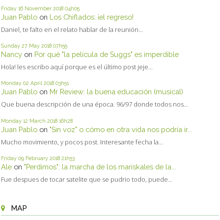
Friday 16
November 2018
04h05
Juan Pablo
on
Los Chiflados: ¡el regreso!
Daniel, te falto en el relato hablar de la reunión...
Sunday 27
May 2018
07h55
Nancy
on
Por qué "la película de Suggs" es imperdible
Hola! les escribo aquí porque es el último post jeje...
Monday 02
April 2018
03h51
Juan Pablo
on
Mr Review: la buena educación (musical)
Que buena descripción de una época. 96/97 donde todos nos...
Monday 12
March 2018
16h28
Juan Pablo
on
"Sin voz" o cómo en otra vida nos podría ir...
Mucho movimiento, y pocos post. Interesante fecha la...
Friday 09
February 2018
21h53
Ale
on
"Perdimos": la marcha de los mariskales de la...
Fue despues de tocar satelite que se pudrio todo, puede...
MAP