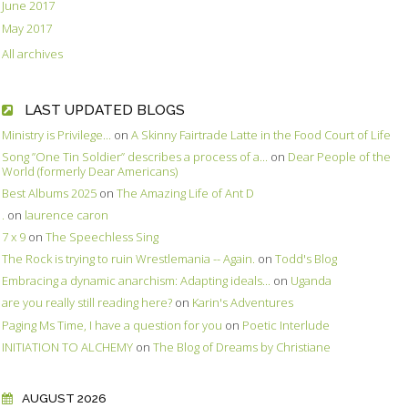
June 2017
May 2017
All archives
LAST UPDATED BLOGS
Ministry is Privilege...
on
A Skinny Fairtrade Latte in the Food Court of Life
Song ”One Tin Soldier” describes a process of a...
on
Dear People of the
World (formerly Dear Americans)
Best Albums 2025
on
The Amazing Life of Ant D
.
on
laurence caron
7 x 9
on
The Speechless Sing
The Rock is trying to ruin Wrestlemania -- Again.
on
Todd's Blog
Embracing a dynamic anarchism: Adapting ideals...
on
Uganda
are you really still reading here?
on
Karin's Adventures
Paging Ms Time, I have a question for you
on
Poetic Interlude
INITIATION TO ALCHEMY
on
The Blog of Dreams by Christiane
AUGUST 2026