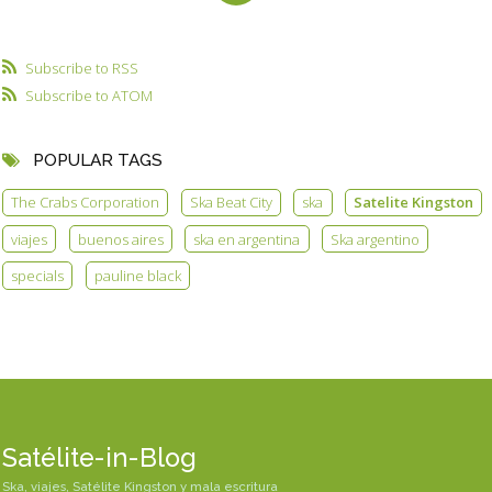
Subscribe to RSS
Subscribe to ATOM
POPULAR TAGS
The Crabs Corporation
Ska Beat City
ska
Satelite Kingston
viajes
buenos aires
ska en argentina
Ska argentino
specials
pauline black
Satélite-in-Blog
Ska, viajes, Satélite Kingston y mala escritura