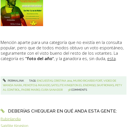
Mención aparte para una categoría que no existía en la consulta
popular, pero que de todos modos obtuvo un voto espontáneo,
seguramente con el visto bueno del resto de los votantes. La
categoría es
"foto del año"
, y la ganadora es, sin duda,
esta
.
PERMALINK
TAGS:
ENCUESTAS
,
CRISTINA 2011
,
MURIO RICARDO FORT
,
VIDEO DE
WANDA NARA
,
PEIXOTO & MAXADO
,
SATELITE KINGSTON EL ENEMIGO
,
SKATRONIKS
,
PETY
AL CONTROL
,
PADRE MARIO
,
CURA SANADOR
38
COMMENTS
DEBERÍAS CHEQUEAR EN QUÉ ANDA ESTA GENTE:
Rubinlandia
Satélite Kingston