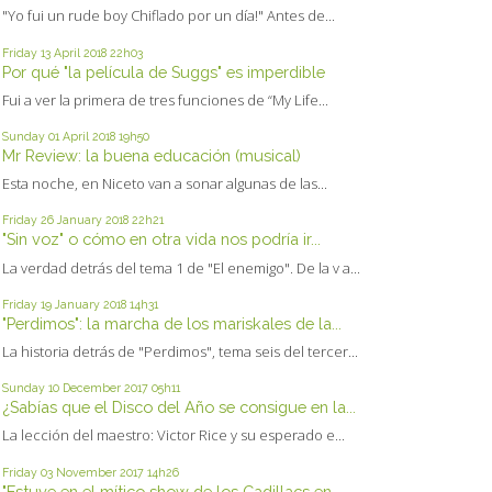
"Yo fui un rude boy Chiflado por un día!" Antes de...
Friday 13
April 2018
22h03
Por qué "la película de Suggs" es imperdible
Fui a ver la primera de tres funciones de “My Life...
Sunday 01
April 2018
19h50
Mr Review: la buena educación (musical)
Esta noche, en Niceto van a sonar algunas de las...
Friday 26
January 2018
22h21
"Sin voz" o cómo en otra vida nos podría ir...
La verdad detrás del tema 1 de "El enemigo". De la v a...
Friday 19
January 2018
14h31
"Perdimos": la marcha de los mariskales de la...
La historia detrás de "Perdimos", tema seis del tercer...
Sunday 10
December 2017
05h11
¿Sabías que el Disco del Año se consigue en la...
La lección del maestro: Victor Rice y su esperado e...
Friday 03
November 2017
14h26
"Estuve en el mítico show de los Cadillacs en...