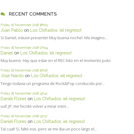
RECENT COMMENTS
Friday 16
November 2018
18h03
Juan Pablo
on
Los Chiflados: ¡el regreso!
Si Daniel, estuve presente! Muy buena noche!. Me imagino...
Friday 16
November 2018
17h54
Daniel
on
Los Chiflados: ¡el regreso!
Muy bueno. Hay que estar en el REC listo en el momento justo
Friday 16
November 2018
16h16
Jóse Nardo
on
Los Chiflados: ¡el regreso!
Tengo todavia un programa de Rock&Pop conducido por...
Friday 16
November 2018
13h41
Daniel Flores
on
Los Chiflados: ¡el regreso!
uuf, JP, me hiciste volver a mirar esto!...
Friday 16
November 2018
13h37
Daniel Flores
on
Los Chiflados: ¡el regreso!
Tal cual! Sí, faltó eso, pero se me iba un poco largo el...