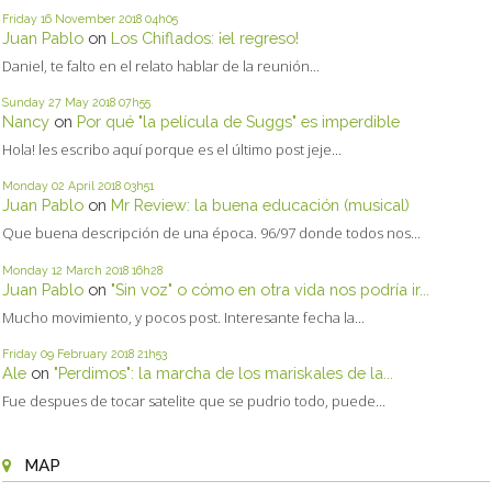
Friday 16
November 2018
04h05
Juan Pablo
on
Los Chiflados: ¡el regreso!
Daniel, te falto en el relato hablar de la reunión...
Sunday 27
May 2018
07h55
Nancy
on
Por qué "la película de Suggs" es imperdible
Hola! les escribo aquí porque es el último post jeje...
Monday 02
April 2018
03h51
Juan Pablo
on
Mr Review: la buena educación (musical)
Que buena descripción de una época. 96/97 donde todos nos...
Monday 12
March 2018
16h28
Juan Pablo
on
"Sin voz" o cómo en otra vida nos podría ir...
Mucho movimiento, y pocos post. Interesante fecha la...
Friday 09
February 2018
21h53
Ale
on
"Perdimos": la marcha de los mariskales de la...
Fue despues de tocar satelite que se pudrio todo, puede...
MAP