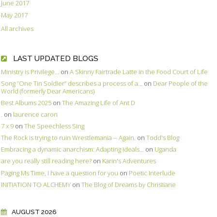
June 2017
May 2017
All archives
LAST UPDATED BLOGS
Ministry is Privilege...
on
A Skinny Fairtrade Latte in the Food Court of Life
Song ”One Tin Soldier” describes a process of a...
on
Dear People of the
World (formerly Dear Americans)
Best Albums 2025
on
The Amazing Life of Ant D
.
on
laurence caron
7 x 9
on
The Speechless Sing
The Rock is trying to ruin Wrestlemania -- Again.
on
Todd's Blog
Embracing a dynamic anarchism: Adapting ideals...
on
Uganda
are you really still reading here?
on
Karin's Adventures
Paging Ms Time, I have a question for you
on
Poetic Interlude
INITIATION TO ALCHEMY
on
The Blog of Dreams by Christiane
AUGUST 2026