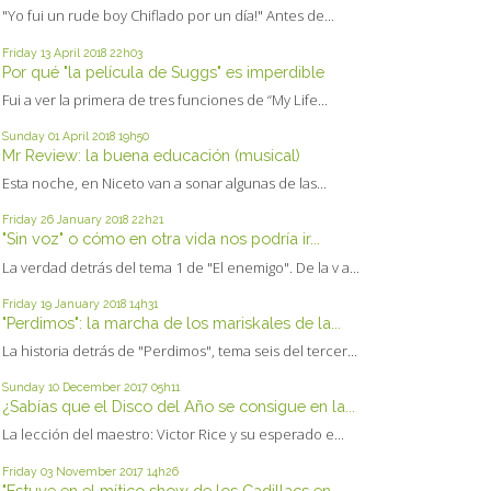
"Yo fui un rude boy Chiflado por un día!" Antes de...
Friday 13
April 2018
22h03
Por qué "la película de Suggs" es imperdible
Fui a ver la primera de tres funciones de “My Life...
Sunday 01
April 2018
19h50
Mr Review: la buena educación (musical)
Esta noche, en Niceto van a sonar algunas de las...
Friday 26
January 2018
22h21
"Sin voz" o cómo en otra vida nos podría ir...
La verdad detrás del tema 1 de "El enemigo". De la v a...
Friday 19
January 2018
14h31
"Perdimos": la marcha de los mariskales de la...
La historia detrás de "Perdimos", tema seis del tercer...
Sunday 10
December 2017
05h11
¿Sabías que el Disco del Año se consigue en la...
La lección del maestro: Victor Rice y su esperado e...
Friday 03
November 2017
14h26
"Estuve en el mítico show de los Cadillacs en...