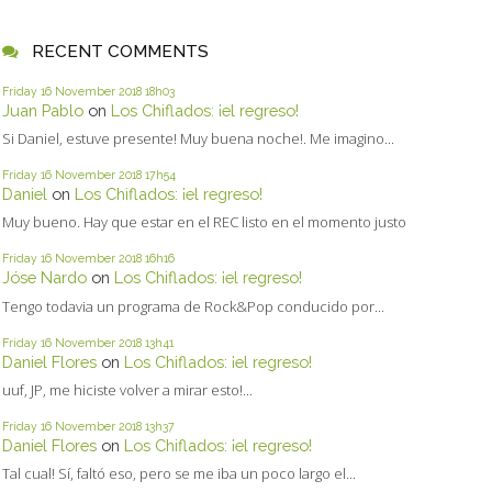
RECENT COMMENTS
Friday 16
November 2018
18h03
Juan Pablo
on
Los Chiflados: ¡el regreso!
Si Daniel, estuve presente! Muy buena noche!. Me imagino...
Friday 16
November 2018
17h54
Daniel
on
Los Chiflados: ¡el regreso!
Muy bueno. Hay que estar en el REC listo en el momento justo
Friday 16
November 2018
16h16
Jóse Nardo
on
Los Chiflados: ¡el regreso!
Tengo todavia un programa de Rock&Pop conducido por...
Friday 16
November 2018
13h41
Daniel Flores
on
Los Chiflados: ¡el regreso!
uuf, JP, me hiciste volver a mirar esto!...
Friday 16
November 2018
13h37
Daniel Flores
on
Los Chiflados: ¡el regreso!
Tal cual! Sí, faltó eso, pero se me iba un poco largo el...