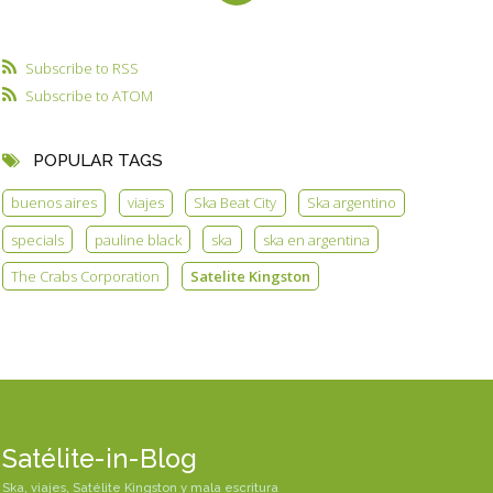
Subscribe to RSS
Subscribe to ATOM
POPULAR TAGS
buenos aires
viajes
Ska Beat City
Ska argentino
specials
pauline black
ska
ska en argentina
The Crabs Corporation
Satelite Kingston
Satélite-in-Blog
Ska, viajes, Satélite Kingston y mala escritura