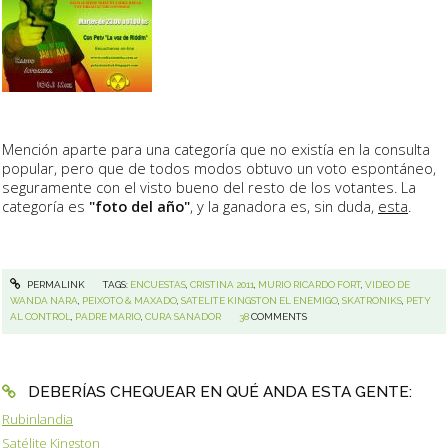
Mención aparte para una categoría que no existía en la consulta
popular, pero que de todos modos obtuvo un voto espontáneo,
seguramente con el visto bueno del resto de los votantes. La
categoría es
"foto del año"
, y la ganadora es, sin duda,
esta
.
PERMALINK
TAGS:
ENCUESTAS
,
CRISTINA 2011
,
MURIO RICARDO FORT
,
VIDEO DE
WANDA NARA
,
PEIXOTO & MAXADO
,
SATELITE KINGSTON EL ENEMIGO
,
SKATRONIKS
,
PETY
AL CONTROL
,
PADRE MARIO
,
CURA SANADOR
38
COMMENTS
DEBERÍAS CHEQUEAR EN QUÉ ANDA ESTA GENTE:
Rubinlandia
Satélite Kingston