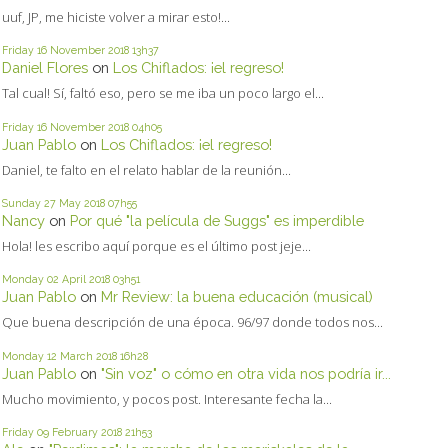
uuf, JP, me hiciste volver a mirar esto!...
Friday 16
November 2018
13h37
Daniel Flores
on
Los Chiflados: ¡el regreso!
Tal cual! Sí, faltó eso, pero se me iba un poco largo el...
Friday 16
November 2018
04h05
Juan Pablo
on
Los Chiflados: ¡el regreso!
Daniel, te falto en el relato hablar de la reunión...
Sunday 27
May 2018
07h55
Nancy
on
Por qué "la película de Suggs" es imperdible
Hola! les escribo aquí porque es el último post jeje...
Monday 02
April 2018
03h51
Juan Pablo
on
Mr Review: la buena educación (musical)
Que buena descripción de una época. 96/97 donde todos nos...
Monday 12
March 2018
16h28
Juan Pablo
on
"Sin voz" o cómo en otra vida nos podría ir...
Mucho movimiento, y pocos post. Interesante fecha la...
Friday 09
February 2018
21h53