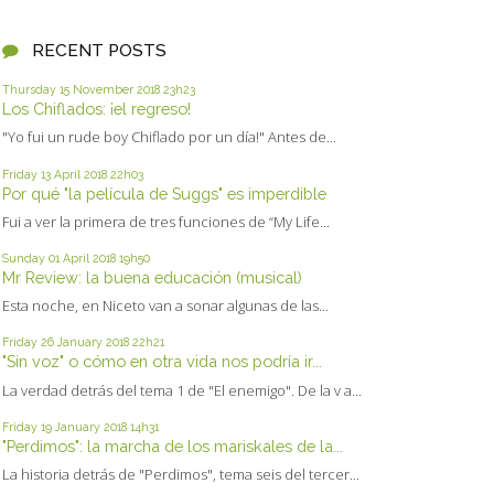
RECENT POSTS
Thursday 15
November 2018
23h23
Los Chiflados: ¡el regreso!
"Yo fui un rude boy Chiflado por un día!" Antes de...
Friday 13
April 2018
22h03
Por qué "la película de Suggs" es imperdible
Fui a ver la primera de tres funciones de “My Life...
Sunday 01
April 2018
19h50
Mr Review: la buena educación (musical)
Esta noche, en Niceto van a sonar algunas de las...
Friday 26
January 2018
22h21
"Sin voz" o cómo en otra vida nos podría ir...
La verdad detrás del tema 1 de "El enemigo". De la v a...
Friday 19
January 2018
14h31
"Perdimos": la marcha de los mariskales de la...
La historia detrás de "Perdimos", tema seis del tercer...