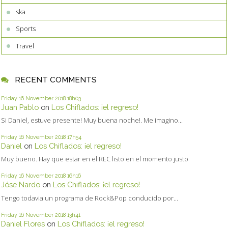
ska
Sports
Travel
RECENT COMMENTS
Friday 16
November 2018
18h03
Juan Pablo
on
Los Chiflados: ¡el regreso!
Si Daniel, estuve presente! Muy buena noche!. Me imagino...
Friday 16
November 2018
17h54
Daniel
on
Los Chiflados: ¡el regreso!
Muy bueno. Hay que estar en el REC listo en el momento justo
Friday 16
November 2018
16h16
Jóse Nardo
on
Los Chiflados: ¡el regreso!
Tengo todavia un programa de Rock&Pop conducido por...
Friday 16
November 2018
13h41
Daniel Flores
on
Los Chiflados: ¡el regreso!