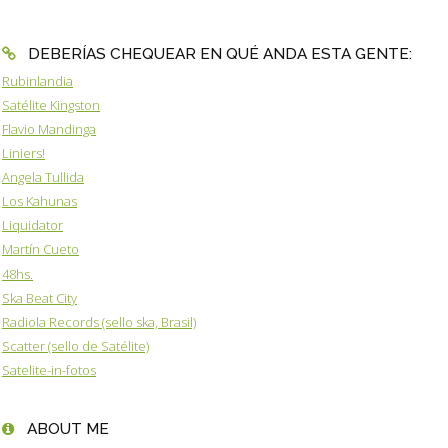
DEBERÍAS CHEQUEAR EN QUÉ ANDA ESTA GENTE:
Rubinlandia
Satélite Kingston
Flavio Mandinga
Liniers!
Angela Tullida
Los Kahunas
Liquidator
Martín Cueto
48hs.
Ska Beat City
Radiola Records (sello ska, Brasil)
Scatter (sello de Satélite)
Satelite-in-fotos
ABOUT ME