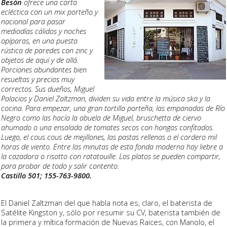
Besón
ofrece una carta
ecléctica con un mix porteño y
nacional para pasar
mediodías cálidos y noches
opíparas, en una puesta
rústica de paredes con zinc y
objetos de aquí y de allá.
Porciones abundantes bien
resueltas y precios muy
correctos. Sus dueños, Miguel
Palacios y Daniel Zaltzman, dividen su vida entre la música ska y la
cocina. Para empezar, una gran tortilla porteña, las empanadas de Río
Negro como las hacía la abuela de Miguel, bruschetta de ciervo
ahumado o una ensalada de tomates secos con hongos confitados.
Luego, el cous cous de mejillones, las pastas rellenas o el cordero mil
horas de viento. Entre las minutas de esta fonda moderna hay liebre a
la cazadora o risotto con ratatouille. Los platos se pueden compartir,
para probar de todo y salir contento.
Castillo 501; 155-763-9800.
El Daniel Zaltzman del que habla nota es, claro, el baterista de
Satélite Kingston y, sólo por resumir su CV, baterista también de
la primera y mítica formación de Nuevas Raices, con Manolo, el