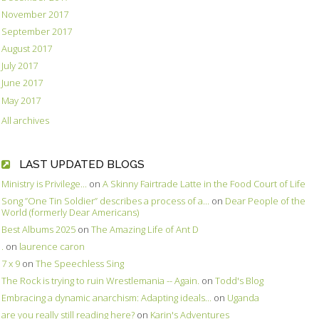
November 2017
September 2017
August 2017
July 2017
June 2017
May 2017
All archives
LAST UPDATED BLOGS
Ministry is Privilege...
on
A Skinny Fairtrade Latte in the Food Court of Life
Song ”One Tin Soldier” describes a process of a...
on
Dear People of the
World (formerly Dear Americans)
Best Albums 2025
on
The Amazing Life of Ant D
.
on
laurence caron
7 x 9
on
The Speechless Sing
The Rock is trying to ruin Wrestlemania -- Again.
on
Todd's Blog
Embracing a dynamic anarchism: Adapting ideals...
on
Uganda
are you really still reading here?
on
Karin's Adventures