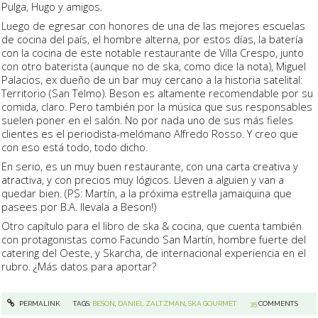
Pulga, Hugo y amigos.
Luego de egresar con honores de una de las mejores escuelas
de cocina del país, el hombre alterna, por estos días, la batería
con la cocina de este notable restaurante de Villa Crespo, junto
con otro baterista (aunque no de ska, como dice la nota), Miguel
Palacios, ex dueño de un bar muy cercano a la historia satelital:
Territorio (San Telmo). Beson es altamente recomendable por su
comida, claro. Pero también por la música que sus responsables
suelen poner en el salón. No por nada uno de sus más fieles
clientes es el periodista-melómano Alfredo Rosso. Y creo que
con eso está todo, todo dicho.
En serio, es un muy buen restaurante, con una carta creativa y
atractiva, y con precios muy lógicos. Lleven a alguien y van a
quedar bien. (PS: Martín, a la próxima estrella jamaiquina que
pasees por B.A. llevala a Beson!)
Otro capítulo para el libro de ska & cocina, que cuenta también
con protagonistas como Facundo San Martín, hombre fuerte del
catering del Oeste, y Skarcha, de internacional experiencia en el
rubro. ¿Más datos para aportar?
PERMALINK
TAGS:
BESON
,
DANIEL ZALTZMAN
,
SKA GOURMET
35
COMMENTS