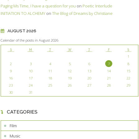
Paging Ms Time, I have a question for you
on
Poetic Interlude
INITIATION TO ALCHEMY
on
The Blog of Dreams by Christiane
AUGUST 2026
Calendar of the posts in August 2026
S
M
T
W
T
F
S
1
2
3
4
5
6
7
8
9
10
11
12
13
14
15
16
17
18
19
20
21
22
23
24
25
26
27
28
29
30
31
CATEGORIES
Film
Music