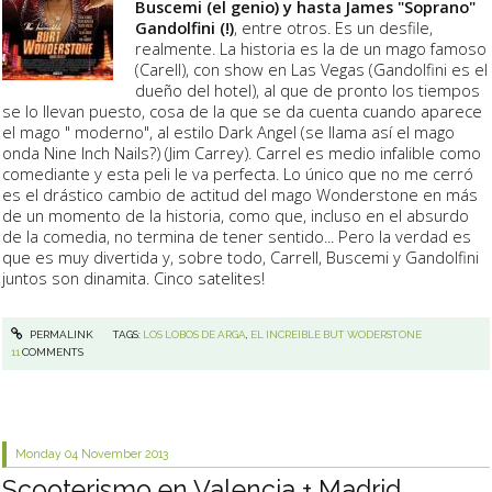
Buscemi (el genio) y hasta James "Soprano"
Gandolfini (!)
, entre otros. Es un desfile,
realmente. La historia es la de un mago famoso
(Carell), con show en Las Vegas (Gandolfini es el
dueño del hotel), al que de pronto los tiempos
se lo llevan puesto, cosa de la que se da cuenta cuando aparece
el mago " moderno", al estilo Dark Angel (se llama así el mago
onda Nine Inch Nails?) (Jim Carrey). Carrel es medio infalible como
comediante y esta peli le va perfecta. Lo único que no me cerró
es el drástico cambio de actitud del mago Wonderstone en más
de un momento de la historia, como que, incluso en el absurdo
de la comedia, no termina de tener sentido... Pero la verdad es
que es muy divertida y, sobre todo, Carrell, Buscemi y Gandolfini
juntos son dinamita. Cinco satelites!
PERMALINK
TAGS:
LOS LOBOS DE ARGA
,
EL INCREIBLE BUT WODERSTONE
11
COMMENTS
Monday 04
November 2013
Scooterismo en Valencia + Madrid