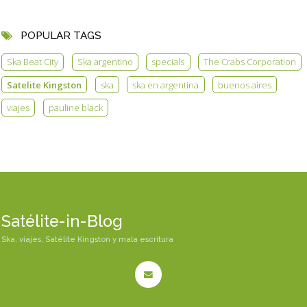
POPULAR TAGS
Ska Beat City
Ska argentino
specials
The Crabs Corporation
Satelite Kingston
ska
ska en argentina
buenos aires
viajes
pauline black
Satélite-in-Blog
Ska, viajes, Satélite Kingston y mala escritura