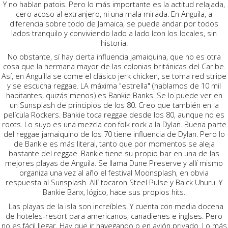
Y no hablan patois. Pero lo más importante es la actitud relajada,
cero acoso al extranjero, ni una mala mirada. En Anguila, a
diferencia sobre todo de Jamaica, se puede andar por todos
lados tranquilo y conviviendo lado a lado lcon los locales, sin
historia.
No obstante, sí hay cierta influencia jamaiquina, que no es otra
cosa que la hermana mayor de las colonias británicas del Caribe.
Así, en Anguilla se come el clásico jerk chicken, se toma red stripe
y se escucha reggae. LA máxima "estrella" (hablamos de 10 mil
habitantes, quizás menos) es Bankie Banks. Se lo puede ver en
un Sunsplash de principios de los 80. Creo que también en la
película Rockers. Bankie toca reggae desde los 80, aunque no es
roots. Lo suyo es una mezcla con folk rock a la Dylan. Buena parte
del reggae jamaiquino de los 70 tiene influencia de Dylan. Pero lo
de Bankie es más literal, tanto que por momentos se aleja
bastante del reggae. Bankie tiene su propio bar en una de las
mejores playas de Anguila. Se llama Dune Preserve y allí mismo
organiza una vez al año el festival Moonsplash, en obvia
respuesta al Sunsplash. Allí tocaron Steel Pulse y Balck Uhuru. Y
Bankie Banx, lógico, hace sus propios hits.
Las playas de la isla son increíbles. Y cuenta con media docena
de hoteles-resort para americanos, canadienes e inglses. Pero
no es fácil llegar. Hay que ir navegando o en avión privado. Lo más