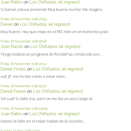
Juan Pablo
on
Los Chiflados: ¡el regreso!
Si Daniel, estuve presente! Muy buena noche!. Me imagino...
Friday 16
November 2018
17h54
Daniel
on
Los Chiflados: ¡el regreso!
Muy bueno. Hay que estar en el REC listo en el momento justo
Friday 16
November 2018
16h16
Jóse Nardo
on
Los Chiflados: ¡el regreso!
Tengo todavia un programa de Rock&Pop conducido por...
Friday 16
November 2018
13h41
Daniel Flores
on
Los Chiflados: ¡el regreso!
uuf, JP, me hiciste volver a mirar esto!...
Friday 16
November 2018
13h37
Daniel Flores
on
Los Chiflados: ¡el regreso!
Tal cual! Sí, faltó eso, pero se me iba un poco largo el...
Friday 16
November 2018
04h05
Juan Pablo
on
Los Chiflados: ¡el regreso!
Daniel, te falto en el relato hablar de la reunión...
Sunday 27
May 2018
07h55