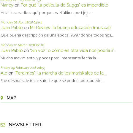
Nancy
on
Por qué "la película de Suggs" es imperdible
Hola! les escribo aquí porque es el último post jeje...
Monday 02
April 2018
03h51
Juan Pablo
on
Mr Review: la buena educación (musical)
Que buena descripción de una época. 96/97 donde todos nos...
Monday 12
March 2018
16h28
Juan Pablo
on
"Sin voz" o cómo en otra vida nos podría ir...
Mucho movimiento, y pocos post. Interesante fecha la...
Friday 09
February 2018
21h53
Ale
on
"Perdimos": la marcha de los mariskales de la...
Fue despues de tocar satelite que se pudrio todo, puede...
MAP
NEWSLETTER