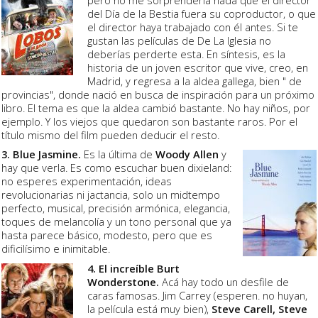
pero no me sorprendería nada que el director
del Día de la Bestia fuera su coproductor, o que
el director haya trabajado con él antes. Si te
gustan las películas de De La Iglesia no
deberías perderte esta. En síntesis, es la
historia de un joven escritor que vive, creo, en
Madrid, y regresa a la aldea gallega, bien " de
provincias", donde nació en busca de inspiración para un próximo
libro. El tema es que la aldea cambió bastante. No hay niños, por
ejemplo. Y los viejos que quedaron son bastante raros. Por el
título mismo del film pueden deducir el resto.
3. Blue Jasmine.
Es la última de
Woody Allen
y
hay que verla. Es como escuchar buen dixieland:
no esperes experimentación, ideas
revolucionarias ni jactancia, solo un midtempo
perfecto, musical, precisión armónica, elegancia,
toques de melancolía y un tono personal que ya
hasta parece básico, modesto, pero que es
dificilísimo e inimitable.
4. El increíble Burt
Wonderstone.
Acá hay todo un desfile de
caras famosas. Jim Carrey (esperen. no huyan,
la película está muy bien),
Steve Carell, Steve