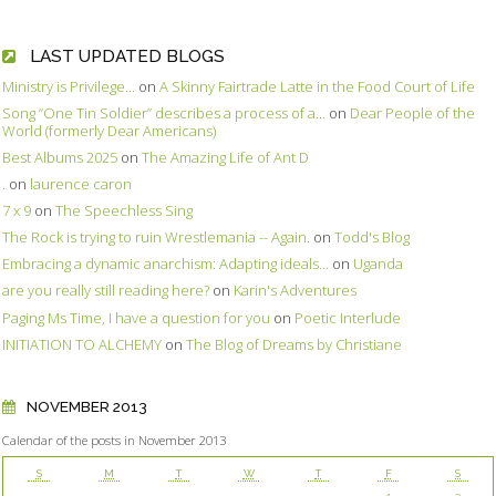
LAST UPDATED BLOGS
Ministry is Privilege...
on
A Skinny Fairtrade Latte in the Food Court of Life
Song ”One Tin Soldier” describes a process of a...
on
Dear People of the
World (formerly Dear Americans)
Best Albums 2025
on
The Amazing Life of Ant D
.
on
laurence caron
7 x 9
on
The Speechless Sing
The Rock is trying to ruin Wrestlemania -- Again.
on
Todd's Blog
Embracing a dynamic anarchism: Adapting ideals...
on
Uganda
are you really still reading here?
on
Karin's Adventures
Paging Ms Time, I have a question for you
on
Poetic Interlude
INITIATION TO ALCHEMY
on
The Blog of Dreams by Christiane
NOVEMBER 2013
Calendar of the posts in November 2013
S
M
T
W
T
F
S