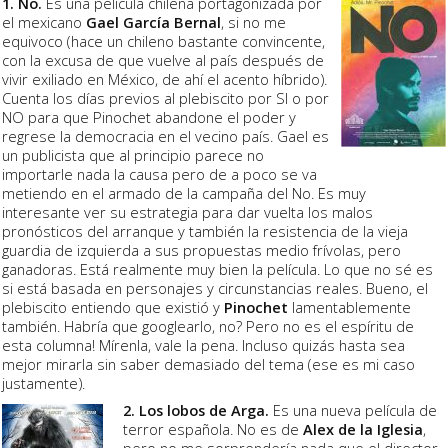
1. No.
Es una película chilena portagonizada por
el mexicano
Gael García Bernal
, si no me
equivoco (hace un chileno bastante convincente,
con la excusa de que vuelve al país después de
vivir exiliado en México, de ahí el acento híbrido).
Cuenta los días previos al plebiscito por SI o por
NO para que Pinochet abandone el poder y
regrese la democracia en el vecino país. Gael es
un publicista que al principio parece no
importarle nada la causa pero de a poco se va
metiendo en el armado de la campaña del No. Es muy
interesante ver su estrategia para dar vuelta los malos
pronósticos del arranque y también la resistencia de la vieja
guardia de izquierda a sus propuestas medio frívolas, pero
ganadoras. Está realmente muy bien la película. Lo que no sé es
si está basada en personajes y circunstancias reales. Bueno, el
plebiscito entiendo que existió y
Pinochet
lamentablemente
también. Habría que googlearlo, no? Pero no es el espíritu de
esta columna! Mírenla, vale la pena. Incluso quizás hasta sea
mejor mirarla sin saber demasiado del tema (ese es mi caso
justamente).
2. Los lobos de Arga.
Es una nueva película de
terror española. No es de
Alex de la Iglesia
,