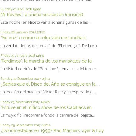
Sunday 01
April 2018
19h50
Mr Review: la buena educación (musical)
Esta noche, en Niceto van a sonar algunas de las...
Friday 26
January 2018
22h21
"Sin voz" o cómo en otra vida nos podría ir...
La verdad detrás del tema 1 de "El enemigo". De la v a...
Friday 19
January 2018
14h31
"Perdimos": la marcha de los mariskales de la...
La historia detrás de "Perdimos", tema seis del tercer...
Sunday 10
December 2017
05h11
¿Sabías que el Disco del Año se consigue en la...
La lección del maestro: Victor Rice y su esperado e...
Friday 03
November 2017
14h26
"Estuve en el mítico show de los Cadillacs en...
Es muy difícil recorrer a fondo la carrera del bajista...
Friday 29
September 2017
04h12
¿Dónde estabas en 1999? Bad Manners, ayer & hoy