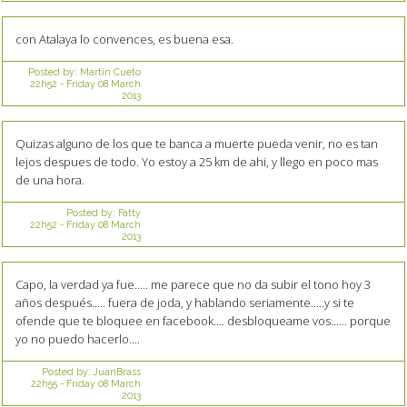
con Atalaya lo convences, es buena esa.
Posted by:
Martin Cueto
22h52
-
Friday 08
March
2013
Quizas alguno de los que te banca a muerte pueda venir, no es tan
lejos despues de todo. Yo estoy a 25 km de ahi, y llego en poco mas
de una hora.
Posted by:
Fatty
22h52
-
Friday 08
March
2013
Capo, la verdad ya fue..... me parece que no da subir el tono hoy 3
años después..... fuera de joda, y hablando seriamente.....y si te
ofende que te bloquee en facebook.... desbloqueame vos...... porque
yo no puedo hacerlo....
Posted by:
JuanBrass
22h55
-
Friday 08
March
2013