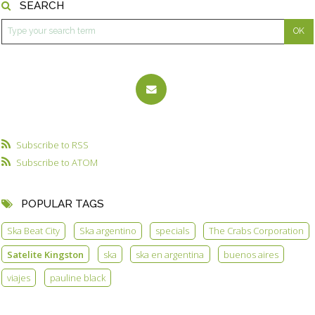
SEARCH
Subscribe to RSS
Subscribe to ATOM
POPULAR TAGS
Ska Beat City
Ska argentino
specials
The Crabs Corporation
Satelite Kingston
ska
ska en argentina
buenos aires
viajes
pauline black