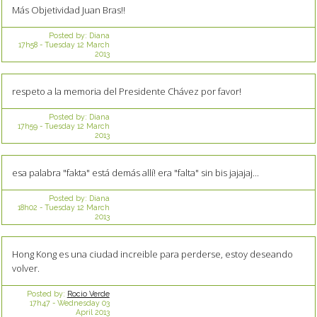
Más Objetividad Juan Bras!!
Posted by:
Diana
17h58
-
Tuesday 12
March
2013
respeto a la memoria del Presidente Chávez por favor!
Posted by:
Diana
17h59
-
Tuesday 12
March
2013
esa palabra "fakta" está demás allí! era "falta" sin bis jajajaj...
Posted by:
Diana
18h02
-
Tuesday 12
March
2013
Hong Kong es una ciudad increible para perderse, estoy deseando
volver.
Posted by:
Rocio Verde
17h47
-
Wednesday 03
April 2013