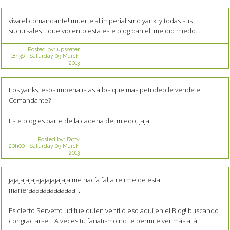
viva el comandante! muerte al imperialismo yanki y todas sus
sucursales... que violento esta este blog daniel! me dio miedo...
Posted by:
upsseter
18h36
-
Saturday 09
March
2013
Los yanks, esos imperialistas a los que mas petroleo le vende el
Comandante?
Este blog es parte de la cadena del miedo, jaja
Posted by:
Fatty
20h00
-
Saturday 09
March
2013
jajajajajajajajajajajaja me hacía falta reirme de esta
maneraaaaaaaaaaaaa...
Es cierto Servetto ud fue quien ventiló eso aquí en el Blog! buscando
congraciarse... A veces tu fanatismo no te permite ver más allá!