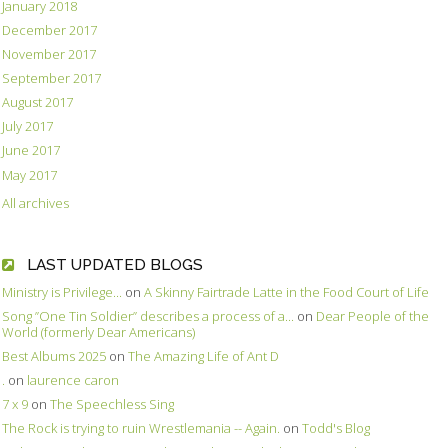
January 2018
December 2017
November 2017
September 2017
August 2017
July 2017
June 2017
May 2017
All archives
LAST UPDATED BLOGS
Ministry is Privilege...
on
A Skinny Fairtrade Latte in the Food Court of Life
Song ”One Tin Soldier” describes a process of a...
on
Dear People of the
World (formerly Dear Americans)
Best Albums 2025
on
The Amazing Life of Ant D
.
on
laurence caron
7 x 9
on
The Speechless Sing
The Rock is trying to ruin Wrestlemania -- Again.
on
Todd's Blog