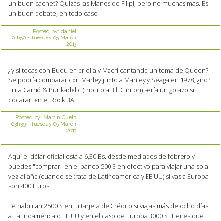
un buen cachet? Quizás las Manos de Filipi, pero no muchas más. Es
un buen debate, en todo caso
Posted by:
daniel
01h50
-
Tuesday 05
March
2013
¿y si tocas con Budú en criolla y Macri cantando un tema de Queen?
Se podría comparar con Marley junto a Manley y Seaga en 1978, ¿no?
Lilita Carrió & Punkadelic (tributo a Bill Clinton) sería un golazo si
cocaran en el Rock BA.
Posted by:
Martin Cueto
03h39
-
Tuesday 05
March
2013
Aquí el dólar oficial está a 6,30 Bs. desde mediados de febrero y
puedes "comprar" en el banco 500 $ en efectivo para viajar una sola
vez al año (cuando se trata de Latinoamérica y EE UU) si vas a Europa
son 400 Euros.
Te habilitan 2500 $ en tu tarjeta de Crédito si viajas más de ocho días
a Latinoamérica o EE UU y en el caso de Europa 3000 $. Tienes que