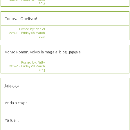
2013
Todos al Obelisco!
Posted by:
daniel
22h40
-
Friday 08
March
2013
Volvio Roman, volvio la magia al blog...jajajaja
Posted by:
Fatty
22h40
-
Friday 08
March
2013
Jajajajaja
Anda a cagar
Ya fue....