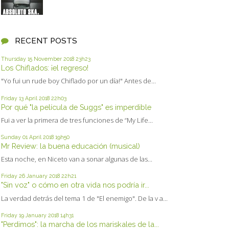
RECENT POSTS
Thursday 15
November 2018
23h23
Los Chiflados: ¡el regreso!
"Yo fui un rude boy Chiflado por un día!" Antes de...
Friday 13
April 2018
22h03
Por qué "la película de Suggs" es imperdible
Fui a ver la primera de tres funciones de “My Life...
Sunday 01
April 2018
19h50
Mr Review: la buena educación (musical)
Esta noche, en Niceto van a sonar algunas de las...
Friday 26
January 2018
22h21
"Sin voz" o cómo en otra vida nos podría ir...
La verdad detrás del tema 1 de "El enemigo". De la v a...
Friday 19
January 2018
14h31
"Perdimos": la marcha de los mariskales de la...