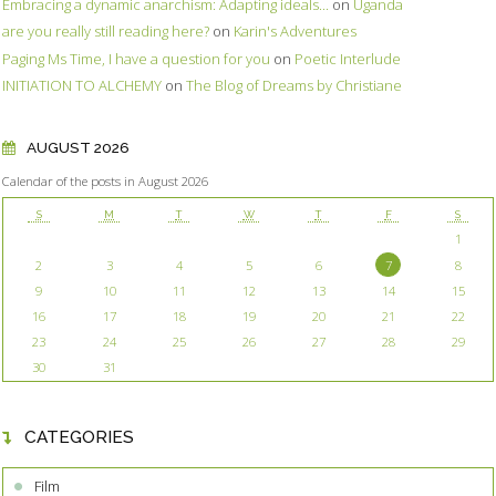
Embracing a dynamic anarchism: Adapting ideals...
on
Uganda
are you really still reading here?
on
Karin's Adventures
Paging Ms Time, I have a question for you
on
Poetic Interlude
INITIATION TO ALCHEMY
on
The Blog of Dreams by Christiane
AUGUST 2026
Calendar of the posts in August 2026
S
M
T
W
T
F
S
1
2
3
4
5
6
7
8
9
10
11
12
13
14
15
16
17
18
19
20
21
22
23
24
25
26
27
28
29
30
31
CATEGORIES
Film