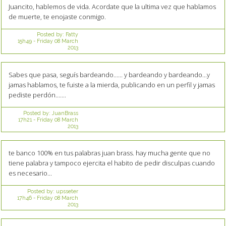
Juancito, hablemos de vida. Acordate que la ultima vez que hablamos
de muerte, te enojaste conmigo.
Posted by:
Fatty
15h49
-
Friday 08
March
2013
Sabes que pasa, seguís bardeando...... y bardeando y bardeando...y
jamas hablamos, te fuiste a la mierda, publicando en un perfil y jamas
pediste perdón.......
Posted by:
JuanBrass
17h21
-
Friday 08
March
2013
te banco 100% en tus palabras juan brass. hay mucha gente que no
tiene palabra y tampoco ejercita el habito de pedir disculpas cuando
es necesario...
Posted by:
upsseter
17h46
-
Friday 08
March
2013