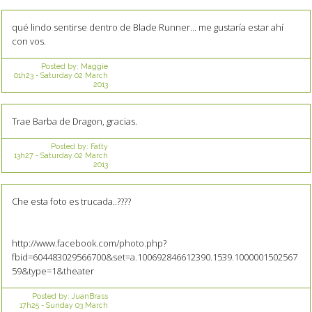
qué lindo sentirse dentro de Blade Runner... me gustaría estar ahí
con vos.
Posted by:
Maggie
01h23
-
Saturday 02
March
2013
Trae Barba de Dragon, gracias.
Posted by:
Fatty
13h27
-
Saturday 02
March
2013
Che esta foto es trucada..????
http://www.facebook.com/photo.php?
fbid=604483029566700&set=a.100692846612390.1539.1000001502567
59&type=1&theater
Posted by:
JuanBrass
17h25
-
Sunday 03
March