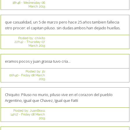
18h48
-
Wednesday 06
March 2013
que casualidad, un 5 de marzo pero hace 25 años tambien fallecia
otro procer: el capitan piluso. sin dudas ambos han dejado huellas.
Posted by:
chikito
22h42
-
Thursday 07
March 2013
eramos pocos y juan grassa tuvo cria...
Posted by:
jb
00h40
-
Friday 08
March
2013
Chiquito: Piluso no murio, piluso vive en el corazon del pueblo
Argentino, igual que Chavez, Igual que Fatti
Posted by:
JuanBrass
14h17
-
Friday 08
March
2013