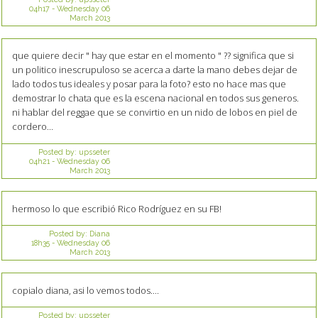
04h17
-
Wednesday 06
March 2013
que quiere decir " hay que estar en el momento " ?? significa que si
un politico inescrupuloso se acerca a darte la mano debes dejar de
lado todos tus ideales y posar para la foto? esto no hace mas que
demostrar lo chata que es la escena nacional en todos sus generos.
ni hablar del reggae que se convirtio en un nido de lobos en piel de
cordero...
Posted by:
upsseter
04h21
-
Wednesday 06
March 2013
hermoso lo que escribió Rico Rodríguez en su FB!
Posted by:
Diana
18h35
-
Wednesday 06
March 2013
copialo diana, asi lo vemos todos....
Posted by:
upsseter