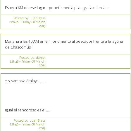
Estoy a KM de ese lugar... ponete media pila....y a la mierda...
Posted by:
JuanBrass
22h46
-
Friday 08
March
2013
Mañana a las 10 AM en el monumento al pescador frente a la laguna
de Chascomús!
Posted by:
daniel
22h48
-
Friday 08
March
2013
Y si vamos a Atalaya.........
Igual el rencoroso es el......
Posted by:
JuanBrass
22h50
-
Friday 08
March
2013