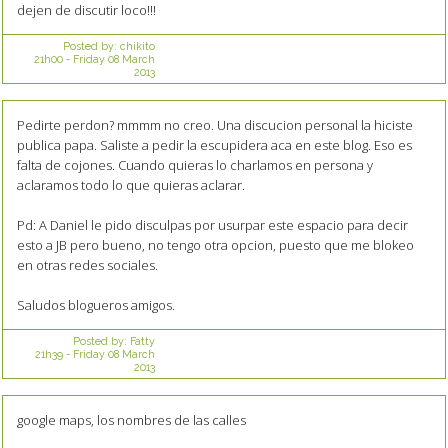
dejen de discutir loco!!!
Posted by:
chikito
21h00
-
Friday 08
March
2013
Pedirte perdon? mmmm no creo. Una discucion personal la hiciste
publica papa. Saliste a pedir la escupidera aca en este blog. Eso es
falta de cojones. Cuando quieras lo charlamos en persona y
aclaramos todo lo que quieras aclarar.
Pd: A Daniel le pido disculpas por usurpar este espacio para decir
esto a JB pero bueno, no tengo otra opcion, puesto que me blokeo
en otras redes sociales.
Saludos blogueros amigos.
Posted by:
Fatty
21h39
-
Friday 08
March
2013
google maps, los nombres de las calles