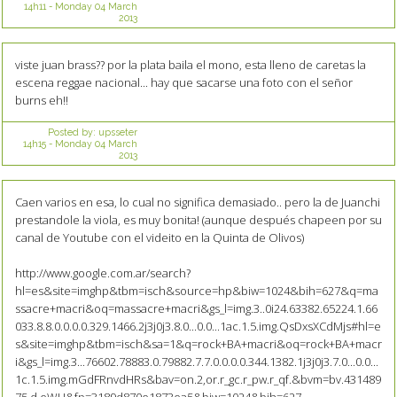
14h11
-
Monday 04
March
2013
viste juan brass?? por la plata baila el mono, esta lleno de caretas la
escena reggae nacional... hay que sacarse una foto con el señor
burns eh!!
Posted by:
upsseter
14h15
-
Monday 04
March
2013
Caen varios en esa, lo cual no significa demasiado.. pero la de Juanchi
prestandole la viola, es muy bonita! (aunque después chapeen por su
canal de Youtube con el videito en la Quinta de Olivos)
http://www.google.com.ar/search?
hl=es&site=imghp&tbm=isch&source=hp&biw=1024&bih=627&q=ma
ssacre+macri&oq=massacre+macri&gs_l=img.3..0i24.63382.65224.1.66
033.8.8.0.0.0.0.329.1466.2j3j0j3.8.0...0.0...1ac.1.5.img.QsDxsXCdMjs#hl=e
s&site=imghp&tbm=isch&sa=1&q=rock+BA+macri&oq=rock+BA+macr
i&gs_l=img.3...76602.78883.0.79882.7.7.0.0.0.0.344.1382.1j3j0j3.7.0...0.0...
1c.1.5.img.mGdFRnvdHRs&bav=on.2,or.r_gc.r_pw.r_qf.&bvm=bv.431489