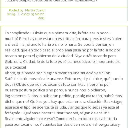
75,d.eWU&fp=3189d870e1873ea5&biw=1024&bih=627
Posted by:
Martin Cueto
01h25
-
Tuesday 05
March
2013
Es complicado... Obvio que a primera vista, la foto es un poco...
mucho? Pero hay que estar en esa situación, para pensar si está bien
o si está mal, si uno lo haría o si no lo haría. Se podría pensar, en
realidad, que en todo caso el problema pasa no por la foto si no por
tocar o no para el gobierno de la ciudad. Si ya estás tocando para
Gob. de la Ciudad, lo de la foto es sólo anecdótico: lo importante es
que tocaste!
Ahora, qué banda se " niega" a tocar en una situación así? Con
Satélite lo hicimos más de una vez. Entonces, si ya lo hice, qué puedo
decir? Obvio que no nos sacamos foto con Macri, pero no por
nuestra postura política sino porque nunca nos lo pidieron,
lógicamente. Si nos lo hubieran pedido, por alguna razón, habríamos
dicho que no? Qué se yo... hay que estar en esa situación. Backstage,
aparece el tipo, se acerca, te saluda, y antes que lo sepas ya está el
fotógrafo... Qué vas a hacer? Gritar "noooo!, salgan de acá!!!!"?
Realmente alguien hace eso? Como decía, en todo caso la historia
pasa por tocar o no. Y cuántas bandas dicen no a un show gratuito y