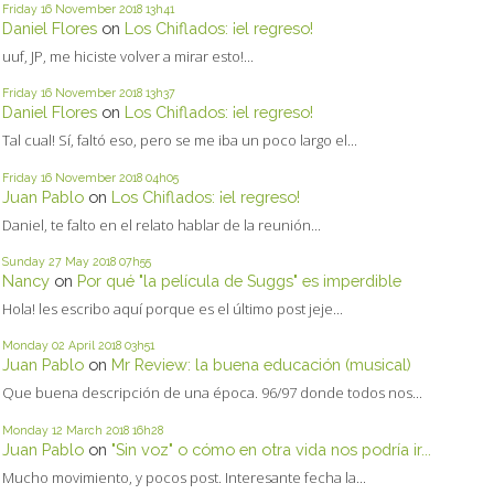
Friday 16
November 2018
13h41
Daniel Flores
on
Los Chiflados: ¡el regreso!
uuf, JP, me hiciste volver a mirar esto!...
Friday 16
November 2018
13h37
Daniel Flores
on
Los Chiflados: ¡el regreso!
Tal cual! Sí, faltó eso, pero se me iba un poco largo el...
Friday 16
November 2018
04h05
Juan Pablo
on
Los Chiflados: ¡el regreso!
Daniel, te falto en el relato hablar de la reunión...
Sunday 27
May 2018
07h55
Nancy
on
Por qué "la película de Suggs" es imperdible
Hola! les escribo aquí porque es el último post jeje...
Monday 02
April 2018
03h51
Juan Pablo
on
Mr Review: la buena educación (musical)
Que buena descripción de una época. 96/97 donde todos nos...
Monday 12
March 2018
16h28
Juan Pablo
on
"Sin voz" o cómo en otra vida nos podría ir...
Mucho movimiento, y pocos post. Interesante fecha la...