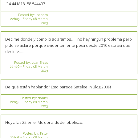
-34.441818,-58.544497
Posted by:
leandro
22h05
-
Friday 08
March
2013
Decime donde y como lo aclaramos...... no hay ningún problema pero
pido se aclare porque evidentemente pesa desde 2010 esto así que
decime......
Posted by:
JuanBrass
22h26
-
Friday 08
March
2013
De qué están hablando? Esto parece Satelite In Blog 2009!
Posted by:
daniel
22h34
-
Friday 08
March
2013
Hoy a las 22 en el Mc donalds del obelisco.
Posted by:
Fatty
22h37
-
Friday 08
March