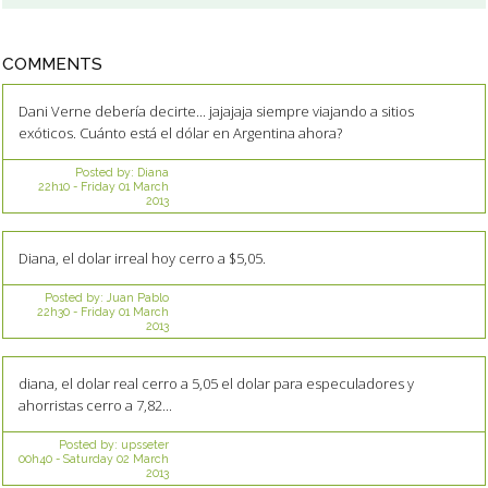
COMMENTS
Dani Verne debería decirte... jajajaja siempre viajando a sitios
exóticos. Cuánto está el dólar en Argentina ahora?
Posted by:
Diana
22h10
-
Friday 01
March
2013
Diana, el dolar irreal hoy cerro a $5,05.
Posted by:
Juan Pablo
22h30
-
Friday 01
March
2013
diana, el dolar real cerro a 5,05 el dolar para especuladores y
ahorristas cerro a 7,82...
Posted by:
upsseter
00h40
-
Saturday 02
March
2013