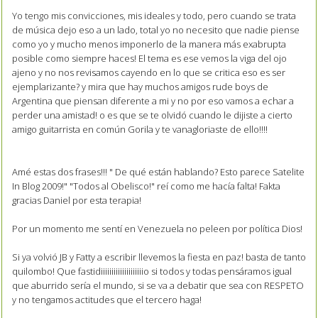
Yo tengo mis convicciones, mis ideales y todo, pero cuando se trata
de música dejo eso a un lado, total yo no necesito que nadie piense
como yo y mucho menos imponerlo de la manera más exabrupta
posible como siempre haces! El tema es ese vemos la viga del ojo
ajeno y no nos revisamos cayendo en lo que se critica eso es ser
ejemplarizante? y mira que hay muchos amigos rude boys de
Argentina que piensan diferente a mi y no por eso vamos a echar a
perder una amistad! o es que se te olvidó cuando le dijiste a cierto
amigo guitarrista en común Gorila y te vanagloriaste de ello!!!!
Amé estas dos frases!!! " De qué están hablando? Esto parece Satelite
In Blog 2009!" "Todos al Obelisco!" reí como me hacía falta! Fakta
gracias Daniel por esta terapia!
Por un momento me sentí en Venezuela no peleen por política Dios!
Si ya volvió JB y Fatty a escribir llevemos la fiesta en paz! basta de tanto
quilombo! Que fastidiiiiiiiiiiiiiiiiiiiio si todos y todas pensáramos igual
que aburrido sería el mundo, si se va a debatir que sea con RESPETO
y no tengamos actitudes que el tercero haga!