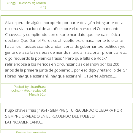
20h55
-
Tuesday 05
March
2013
A la espera de algún improperio por parte de algún integrante de la
escena ska nacional de antaño sobre el deceso del Comandante
Chavez..... y cumpliendo con el sano mandato que me da mi ética
declaro: Que Daniel Flores se ah vuelto extremadamente tolerante
hacia los músicos cuando andan cerca de gobernantes, políticos y/o
gente de las altas esferas de mando mundial, nacional, provincia, etc,
digo recuerdo la polémica frase: " Pero que falta de Rock"
refiriéndose a los Pericos en circunstancias del show por los 200
años de la primera junta de gobierno... por eso digo y reitero lo del Sr
Flores, hay que estar ahí...hay que estar ahí...... Fuerte Abrazo.....
Posted by:
JuanBrass
00h07
-
Wednesday 06
March 2013
hugo chavez frias ( 1954 - SIEMPRE ). TU RECUERDO QUEDARA POR
SIEMPRE GRABADO EN EL RECUERDO DEL PUEBLO
LATINOAMERICANO...
Posted by:
upsseter