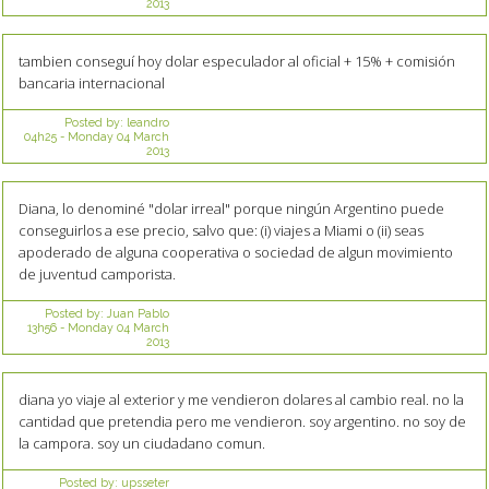
2013
tambien conseguí hoy dolar especulador al oficial + 15% + comisión
bancaria internacional
Posted by:
leandro
04h25
-
Monday 04
March
2013
Diana, lo denominé "dolar irreal" porque ningún Argentino puede
conseguirlos a ese precio, salvo que: (i) viajes a Miami o (ii) seas
apoderado de alguna cooperativa o sociedad de algun movimiento
de juventud camporista.
Posted by:
Juan Pablo
13h56
-
Monday 04
March
2013
diana yo viaje al exterior y me vendieron dolares al cambio real. no la
cantidad que pretendia pero me vendieron. soy argentino. no soy de
la campora. soy un ciudadano comun.
Posted by:
upsseter