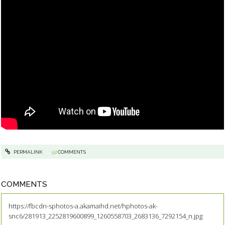
PERMALINK
52
COMMENTS
COMMENTS
https://fbcdn-sphotos-a.akamaihd.net/hphotos-ak-
snc6/281913_2252819600899_1260558703_2683136_7292154_n.jpg