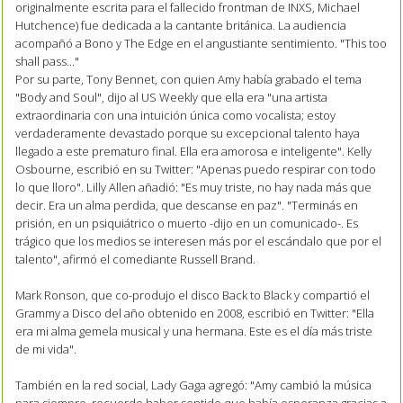
originalmente escrita para el fallecido frontman de INXS, Michael
Hutchence) fue dedicada a la cantante británica. La audiencia
acompañó a Bono y The Edge en el angustiante sentimiento. "This too
shall pass..."
Por su parte, Tony Bennet, con quien Amy había grabado el tema
"Body and Soul", dijo al US Weekly que ella era "una artista
extraordinaria con una intuición única como vocalista; estoy
verdaderamente devastado porque su excepcional talento haya
llegado a este prematuro final. Ella era amorosa e inteligente". Kelly
Osbourne, escribió en su Twitter: "Apenas puedo respirar con todo
lo que lloro". Lilly Allen añadió: "Es muy triste, no hay nada más que
decir. Era un alma perdida, que descanse en paz". "Terminás en
prisión, en un psiquiátrico o muerto -dijo en un comunicado-. Es
trágico que los medios se interesen más por el escándalo que por el
talento", afirmó el comediante Russell Brand.
Mark Ronson, que co-produjo el disco Back to Black y compartió el
Grammy a Disco del año obtenido en 2008, escribió en Twitter: "Ella
era mi alma gemela musical y una hermana. Este es el día más triste
de mi vida".
También en la red social, Lady Gaga agregó: "Amy cambió la música
para siempre, recuerdo haber sentido que había esperanza gracias a