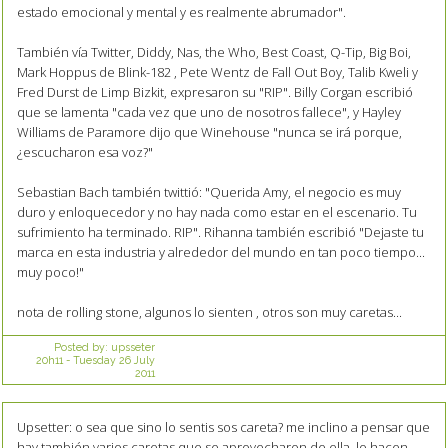
estado emocional y mental y es realmente abrumador".
También vía Twitter, Diddy, Nas, the Who, Best Coast, Q-Tip, Big Boi,
Mark Hoppus de Blink-182 , Pete Wentz de Fall Out Boy, Talib Kweli y
Fred Durst de Limp Bizkit, expresaron su "RIP". Billy Corgan escribió
que se lamenta "cada vez que uno de nosotros fallece", y Hayley
Williams de Paramore dijo que Winehouse "nunca se irá porque,
¿escucharon esa voz?"
Sebastian Bach también twittió: "Querida Amy, el negocio es muy
duro y enloquecedor y no hay nada como estar en el escenario. Tu
sufrimiento ha terminado. RIP". Rihanna también escribió "Dejaste tu
marca en esta industria y alrededor del mundo en tan poco tiempo...
muy poco!"
nota de rolling stone, algunos lo sienten , otros son muy caretas...
Posted by:
upsseter
20h11
-
Tuesday 26
July
2011
Upsetter: o sea que sino lo sentis sos careta? me inclino a pensar que
hay también varios caretas que se aprovecharon de ella, lo hacen