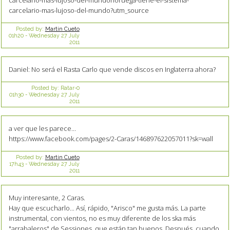
carcelario-mas-lujoso-del-mundo?utm_source
Posted by:
Martin Cueto
01h20
-
Wednesday 27
July
2011
Daniel: No será el Rasta Carlo que vende discos en Inglaterra ahora?
Posted by:
Ratar-0
01h30
-
Wednesday 27
July
2011
a ver que les parece...
https://www.facebook.com/pages/2-Caras/146897622057011?sk=wall
Posted by:
Martin Cueto
17h43
-
Wednesday 27
July
2011
Muy interesante, 2 Caras.
Hay que escucharlo... Así, rápido, "Arisco" me gusta más. La parte
instrumental, con vientos, no es muy diferente de los ska más
"arrabaleros" de Sessiones, que están tan buenos. Después, cuando