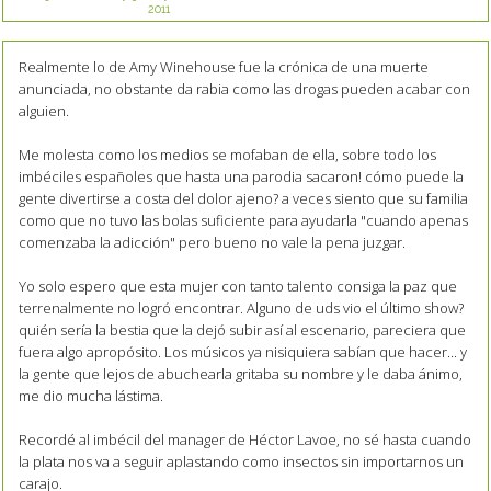
2011
Realmente lo de Amy Winehouse fue la crónica de una muerte
anunciada, no obstante da rabia como las drogas pueden acabar con
alguien.
Me molesta como los medios se mofaban de ella, sobre todo los
imbéciles españoles que hasta una parodia sacaron! cómo puede la
gente divertirse a costa del dolor ajeno? a veces siento que su familia
como que no tuvo las bolas suficiente para ayudarla "cuando apenas
comenzaba la adicción" pero bueno no vale la pena juzgar.
Yo solo espero que esta mujer con tanto talento consiga la paz que
terrenalmente no logró encontrar. Alguno de uds vio el último show?
quién sería la bestia que la dejó subir así al escenario, pareciera que
fuera algo apropósito. Los músicos ya nisiquiera sabían que hacer... y
la gente que lejos de abuchearla gritaba su nombre y le daba ánimo,
me dio mucha lástima.
Recordé al imbécil del manager de Héctor Lavoe, no sé hasta cuando
la plata nos va a seguir aplastando como insectos sin importarnos un
carajo.