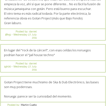
empieza la voz, ahí sí que se pone diferente... No es fácil la fusión de
música jamaiquina con gotán. Pero está bueno para escuchar.
El otro tema es más radical todavía. Por la parte electrónica, la
referencia obvia es Gotan Project (más que Bajo Fondo).
Gran laburo.
Posted by:
daniel
18h51
-
Wednesday 27
July
2011
En lugar del "rock de la cárcerl", con esas celdas los noruegos
podrían hacer el "jail house techno"
Posted by:
daniel
19h00
-
Wednesday 27
July
2011
Gotan Project tiene muchisimo de Ska & Dub Electrónico, las bases
son muy poderosas.
Noruega: parece ser la curiosidad del momento.
Posted by:
Martin Cueto