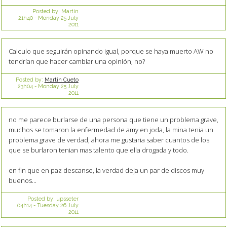
Posted by:
Martin
21h40
-
Monday 25
July
2011
Calculo que seguirán opinando igual, porque se haya muerto AW no
tendrían que hacer cambiar una opinión, no?
Posted by:
Martin Cueto
23h04
-
Monday 25
July
2011
no me parece burlarse de una persona que tiene un problema grave,
muchos se tomaron la enfermedad de amy en joda, la mina tenia un
problema grave de verdad, ahora me gustaria saber cuantos de los
que se burlaron tenian mas talento que ella drogada y todo.
en fin que en paz descanse, la verdad deja un par de discos muy
buenos...
Posted by:
upsseter
04h14
-
Tuesday 26
July
2011