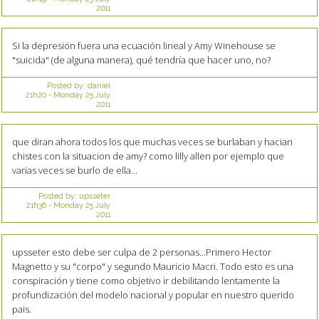
2011
Si la depresión fuera una ecuación lineal y Amy Winehouse se
"suicida" (de alguna manera), qué tendría que hacer uno, no?
Posted by:
daniel
21h20
-
Monday 25
July
2011
que diran ahora todos los que muchas veces se burlaban y hacian
chistes con la situacion de amy? como lilly allen por ejemplo que
varias veces se burlo de ella...
Posted by:
upsseter
21h36
-
Monday 25
July
2011
upsseter esto debe ser culpa de 2 personas...Primero Hector
Magnetto y su "corpo" y segundo Mauricio Macri. Todo esto es una
conspiración y tiene como objetivo ir debilitando lentamente la
profundización del modelo nacional y popular en nuestro querido
pais.