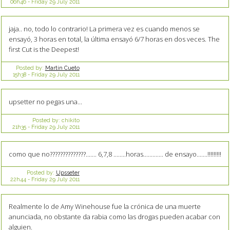
06h46
-
Friday 29
July 2011
jaja.. no, todo lo contrario! La primera vez es cuando menos se
ensayó, 3 horas en total, la última ensayó 6/7 horas en dos veces. The
first Cut is the Deepest!
Posted by:
Martin Cueto
15h38
-
Friday 29
July 2011
upsetter no pegas una...
Posted by:
chikito
21h35
-
Friday 29
July 2011
como que no??????????????....... 6,7,8 ........horas............. de ensayo.......!!!!!!!!!
Posted by:
Upsseter
22h44
-
Friday 29
July 2011
Realmente lo de Amy Winehouse fue la crónica de una muerte
anunciada, no obstante da rabia como las drogas pueden acabar con
alguien.