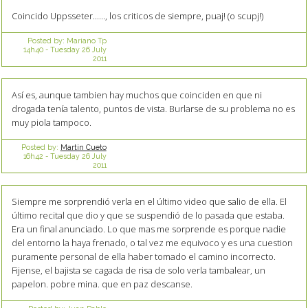
Coincido Uppsseter......, los criticos de siempre, puaj! (o scupj!)
Posted by:
Mariano Tp
14h40
-
Tuesday 26
July
2011
Así es, aunque tambien hay muchos que coinciden en que ni
drogada tenía talento, puntos de vista. Burlarse de su problema no es
muy piola tampoco.
Posted by:
Martin Cueto
16h42
-
Tuesday 26
July
2011
Siempre me sorprendió verla en el último video que salio de ella. El
último recital que dio y que se suspendió de lo pasada que estaba.
Era un final anunciado. Lo que mas me sorprende es porque nadie
del entorno la haya frenado, o tal vez me equivoco y es una cuestion
puramente personal de ella haber tomado el camino incorrecto.
Fijense, el bajista se cagada de risa de solo verla tambalear, un
papelon. pobre mina. que en paz descanse.