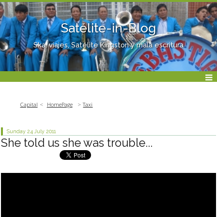
Satélite-in-Blog
Ska, viajes, Satélite Kingston y mala escritura
Capital
HomePage
Taxi
Sunday 24
July 2011
She told us she was trouble...