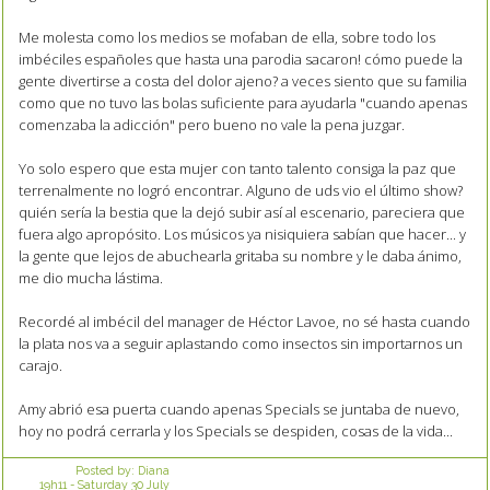
Me molesta como los medios se mofaban de ella, sobre todo los
imbéciles españoles que hasta una parodia sacaron! cómo puede la
gente divertirse a costa del dolor ajeno? a veces siento que su familia
como que no tuvo las bolas suficiente para ayudarla "cuando apenas
comenzaba la adicción" pero bueno no vale la pena juzgar.
Yo solo espero que esta mujer con tanto talento consiga la paz que
terrenalmente no logró encontrar. Alguno de uds vio el último show?
quién sería la bestia que la dejó subir así al escenario, pareciera que
fuera algo apropósito. Los músicos ya nisiquiera sabían que hacer... y
la gente que lejos de abuchearla gritaba su nombre y le daba ánimo,
me dio mucha lástima.
Recordé al imbécil del manager de Héctor Lavoe, no sé hasta cuando
la plata nos va a seguir aplastando como insectos sin importarnos un
carajo.
Amy abrió esa puerta cuando apenas Specials se juntaba de nuevo,
hoy no podrá cerrarla y los Specials se despiden, cosas de la vida...
Posted by:
Diana
19h11
-
Saturday 30
July