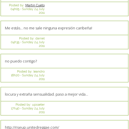
Posted by:
Martin Cueto
04h05
-
Sunday 24
July
2011
Me estás... no me sale ninguna expresión caribeña!
Posted by:
daniel
04h35
-
Sunday 24
July
2011
no puedo contigo?
Posted by:
leandro
16h20
-
Sunday 24
July
2011
locura y extraña sensualidad. paso a mejor vida...
Posted by:
upsseter
17h40
-
Sunday 24
July
2011
http://riseup.unitedreggae.com/