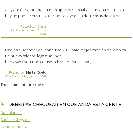
Amy abrió esa puerta cuando apenas Specials se juntaba de nuevo,
hoy no podrá cerrarla y los Specials se despiden, cosas de la vida...
Posted by:
Diana
19h11
-
Saturday 30
July
2011
Este es el ganador del concurso 2011 para mejor canción en Jamaica,
un nuevo talento llega al mundo:
http://www.youtube.com/watch?v=15TZvRsGnWQ
Posted by:
Martin Cueto
02h10
-
Sunday 31
July 2011
The comments are closed.
DEBERÍAS CHEQUEAR EN QUÉ ANDA ESTA GENTE:
Rubinlandia
Satélite Kingston
Flavio Mandinga