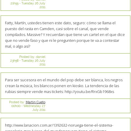
21h55
-
Tuesday 26
July
2011
Fatty, Martín, ustedes tienen este dato, seguro: cómo se llama el
puesto del rasta en Camden, casi sobre el canal, que vende
compilados. Massive? Y recuerdan que tiene un cartel en el que dice
que no vende faso y que ni le pregunten porque te va a contestar
mal, o algo así?
Posted by:
daniel
23h58
-
Tuesday 26
July
2011
Para ser sucesora en el mundo del pop debe ser blanca, los negros
crean la música, los blancos ponen en kiosko. La tendencia de las
rubias siempre vende mas tickets: http://youtu.be/RrxGb1968xs
Posted by:
Martin Cueto
00h00
-
Wednesday 27
July 2011
http://www.lanacion.com.ar/1392632-noruega-tiene-el-sistema-
carcelario-mas-lujoso-del-mundonoruega-tiene-el-sistema-