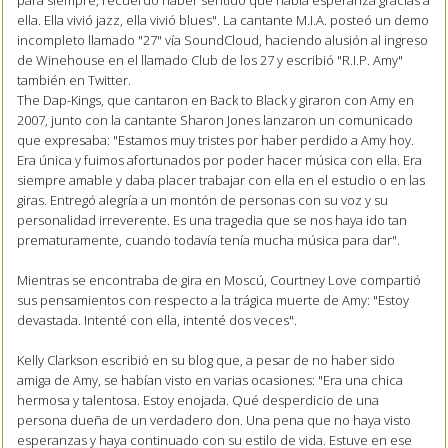
ella. Ella vivió jazz, ella vivió blues". La cantante M.I.A. posteó un demo
incompleto llamado "27" vía SoundCloud, haciendo alusión al ingreso
de Winehouse en el llamado Club de los 27 y escribió "R.I.P. Amy"
también en Twitter.
The Dap-Kings, que cantaron en Back to Black y giraron con Amy en
2007, junto con la cantante Sharon Jones lanzaron un comunicado
que expresaba: "Estamos muy tristes por haber perdido a Amy hoy.
Era única y fuimos afortunados por poder hacer música con ella. Era
siempre amable y daba placer trabajar con ella en el estudio o en las
giras. Entregó alegría a un montón de personas con su voz y su
personalidad irreverente. Es una tragedia que se nos haya ido tan
prematuramente, cuando todavía tenía mucha música para dar".
Mientras se encontraba de gira en Moscú, Courtney Love compartió
sus pensamientos con respecto a la trágica muerte de Amy: "Estoy
devastada. Intenté con ella, intenté dos veces".
Kelly Clarkson escribió en su blog que, a pesar de no haber sido
amiga de Amy, se habían visto en varias ocasiones: "Era una chica
hermosa y talentosa. Estoy enojada. Qué desperdicio de una
persona dueña de un verdadero don. Una pena que no haya visto
esperanzas y haya continuado con su estilo de vida. Estuve en ese