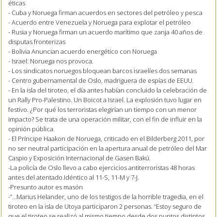
éticas
- Cuba y Noruega firman acuerdos en sectores del petróleo y pesca
- Acuerdo entre Venezuela y Noruega para explotar el petróleo
- Rusia y Noruega firman un acuerdo marítimo que zanja 40 años de
disputas fronterizas
- Bolivia Anuncian acuerdo energético con Noruega
- Israel: Noruega nos provoca.
- Los sindicatos noruegos bloquean barcos israelíes dos semanas
- Centro gubernamental de Oslo, madriguera de espías de EEUU.
- En la isla del tiroteo, el día antes habían concluido la celebración de
un Rally Pro-Palestino. Un Boicot a Israel. La explosión tuvo lugar en
festivo. ¿Por qué los terroristas elegirían un tiempo con un menor
impacto? Se trata de una operación militar, con el fin de influir en la
opinión pública.
- El Príncipe Haakon de Noruega, criticado en el Bilderberg 2011, por
no ser neutral participación en la apertura anual de petróleo del Mar
Caspio y Exposición Internacional de Gasen Bakú.
-La policía de Oslo llevo a cabo ejercicios antiterroristas 48 horas
antes del atentado.Idéntico al 11-S, 11-M y 7-J.
-Presunto autor es masón
-”…Marius Helander, uno de los testigos de la horrible tragedia, en el
tiroteo en la isla de Utoya participaron 2 personas. “Estoy seguro de
que el tiroteo se realizó al mismo tiempo desde dos puntos distintos