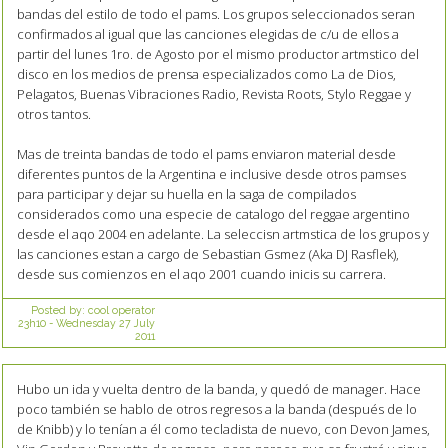
bandas del estilo de todo el pams. Los grupos seleccionados seran
confirmados al igual que las canciones elegidas de c/u de ellos a
partir del lunes 1ro. de Agosto por el mismo productor artmstico del
disco en los medios de prensa especializados como La de Dios,
Pelagatos, Buenas Vibraciones Radio, Revista Roots, Stylo Reggae y
otros tantos.
Mas de treinta bandas de todo el pams enviaron material desde
diferentes puntos de la Argentina e inclusive desde otros pamses
para participar y dejar su huella en la saga de compilados
considerados como una especie de catalogo del reggae argentino
desde el aqo 2004 en adelante. La seleccisn artmstica de los grupos y
las canciones estan a cargo de Sebastian Gsmez (Aka DJ Rasflek),
desde sus comienzos en el aqo 2001 cuando inicis su carrera.
Posted by:
cool operator
23h10
-
Wednesday 27
July
2011
Hubo un ida y vuelta dentro de la banda, y quedó de manager. Hace
poco también se hablo de otros regresos a la banda (después de lo
de Knibb) y lo tenían a él como tecladista de nuevo, con Devon James,