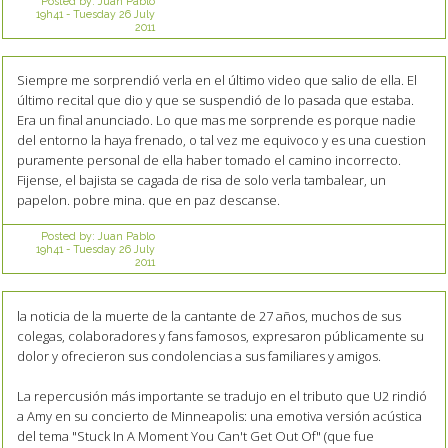
Posted by:
Juan Pablo
19h41
-
Tuesday 26
July
2011
Siempre me sorprendió verla en el último video que salio de ella. El
último recital que dio y que se suspendió de lo pasada que estaba.
Era un final anunciado. Lo que mas me sorprende es porque nadie
del entorno la haya frenado, o tal vez me equivoco y es una cuestion
puramente personal de ella haber tomado el camino incorrecto.
Fijense, el bajista se cagada de risa de solo verla tambalear, un
papelon. pobre mina. que en paz descanse.
Posted by:
Juan Pablo
19h41
-
Tuesday 26
July
2011
la noticia de la muerte de la cantante de 27 años, muchos de sus
colegas, colaboradores y fans famosos, expresaron públicamente su
dolor y ofrecieron sus condolencias a sus familiares y amigos.
La repercusión más importante se tradujo en el tributo que U2 rindió
a Amy en su concierto de Minneapolis: una emotiva versión acústica
del tema "Stuck In A Moment You Can't Get Out Of" (que fue