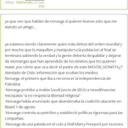
20h13
-
Wednesday 27
July
2011
ya que veo que hablan de noruega si quieren leanse esto que me
mando un amigo...
ya estamos viendo claramente quien esta detras del orden mundial y
por mucho que lo maquillen y manipulen a la poblacion al final se
terminara sabiendo la verdad y la gente deberia despabilar y dejarse
de monsergas que han aprendido de los mismos que los quieren
matar, por cierto que va a decir el padre de este MASON_SIONISTA¿?
Atentado de Oslo: información que ocultan los medios
Noruega, el primero que iba a reconocer la independencia de
Palestina
-Noruega prohibe a Arabia Saudí (socio de EEUU e Israel)financiar
mezquitas “si no respeta la libertad religiosa”
-Noruega había anunciado que abandonaba la coalición atacante en
libiael 1 de agosto
-Noruega controla su petróleo y estableció políticas rigurosas para las
compañías
-Noruega da una patada en el culo a Wall Mart y Freeport por razones