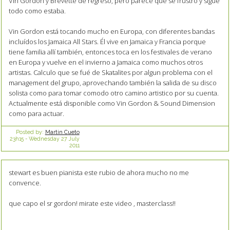
Vin Gordon y Brevette de regreso, pero parece que se frustró y sigue
todo como estaba.
Vin Gordon está tocando mucho en Europa, con diferentes bandas
incluídos los Jamaica All Stars. Él vive en Jamaica y Francia porque
tiene familia allí también, entonces toca en los festivales de verano
en Europa y vuelve en el invierno a Jamaica como muchos otros
artistas. Calculo que se fué de Skatalites por algun problema con el
management del grupo, aprovechando también la salida de su disco
solista como para tomar comodo otro camino artistico por su cuenta.
Actualmente está disponible como Vin Gordon & Sound Dimension
como para actuar.
Posted by:
Martin Cueto
23h15
-
Wednesday 27
July
2011
stewart es buen pianista este rubio de ahora mucho no me
convence.
que capo el sr gordon! mirate este video , masterclass!!