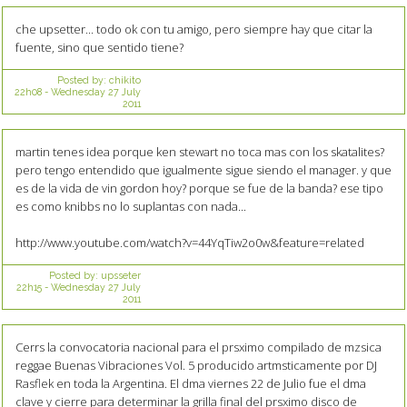
che upsetter... todo ok con tu amigo, pero siempre hay que citar la
fuente, sino que sentido tiene?
Posted by:
chikito
22h08
-
Wednesday 27
July
2011
martin tenes idea porque ken stewart no toca mas con los skatalites?
pero tengo entendido que igualmente sigue siendo el manager. y que
es de la vida de vin gordon hoy? porque se fue de la banda? ese tipo
es como knibbs no lo suplantas con nada...
http://www.youtube.com/watch?v=44YqTiw2o0w&feature=related
Posted by:
upsseter
22h15
-
Wednesday 27
July
2011
Cerrs la convocatoria nacional para el prsximo compilado de mzsica
reggae Buenas Vibraciones Vol. 5 producido artmsticamente por DJ
Rasflek en toda la Argentina. El dma viernes 22 de Julio fue el dma
clave y cierre para determinar la grilla final del prsximo disco de