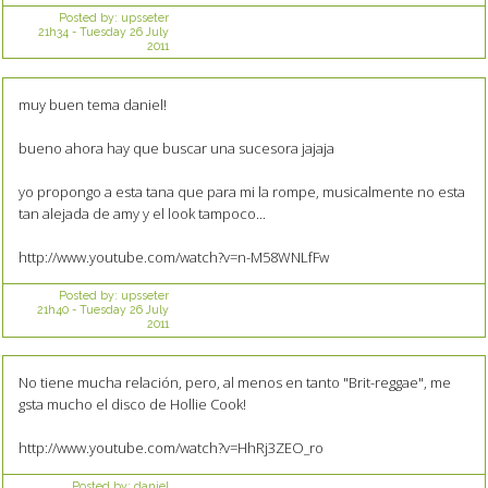
Posted by:
upsseter
21h34
-
Tuesday 26
July
2011
muy buen tema daniel!
bueno ahora hay que buscar una sucesora jajaja
yo propongo a esta tana que para mi la rompe, musicalmente no esta
tan alejada de amy y el look tampoco...
http://www.youtube.com/watch?v=n-M58WNLfFw
Posted by:
upsseter
21h40
-
Tuesday 26
July
2011
No tiene mucha relación, pero, al menos en tanto "Brit-reggae", me
gsta mucho el disco de Hollie Cook!
http://www.youtube.com/watch?v=HhRj3ZEO_ro
Posted by:
daniel