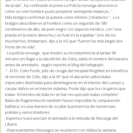
de la isla” , ha confesado el joven.La Policía noruega desconoce
cómo un solo hombre pudo perpetrar semejante matanza…” .
Más testigos confirman la autoría como mínimo 2 tiradores: “…Los
testigos describieron al hombre como un segundo de 180
centímetros de alto, de pelo negro con aspecto nórdico, con “una
pistola en la mano derecha y un fusil en la espalda.” Uno de los
muchachos, Kristiansen, dijo a la VG que “fueron las más largas dos
horas de mi vida”.
- La policía noruega , que mostró su incompetencia al tardar 90
minutos en llegar a la isla (40 Km de Oslo), sabía el nombre del asesino
antes de arrestarlo , según reportó el blog del telegraph.
-”…El Dr. Colin Poole, jefe de cirugía del Hospital Ringriket en Honefoss
al noroeste de Oslo, dijo a la AP que el atacante utiliza balas
especiales diseñadas para desintegrarse en el interior del cuerpo y
causar daños en el interior máxima. Poole dijo que los cirujanos que
tratan 16 heridos de bala no se han recuperado balas completo”.
Balas de fragmentación también hacen imposible la comparación
balística; es una manera de ocultar la presencia de numerosas
pistolas y varios tiradores
-Expertos rusos asocian el atentado a la retirada de Noruega del
Libano
- Representantes Noruegos se reunieron con Abbas la semana