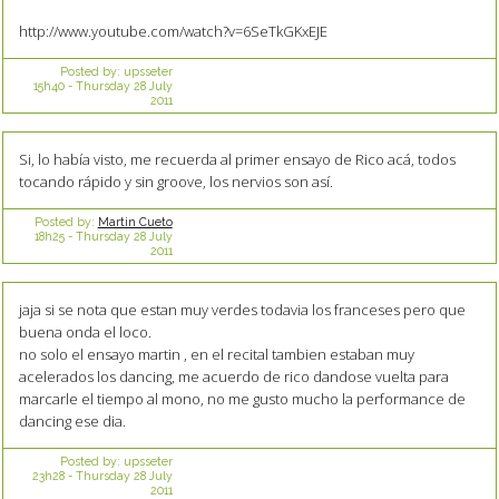
http://www.youtube.com/watch?v=6SeTkGKxEJE
Posted by:
upsseter
15h40
-
Thursday 28
July
2011
Si, lo había visto, me recuerda al primer ensayo de Rico acá, todos
tocando rápido y sin groove, los nervios son así.
Posted by:
Martin Cueto
18h25
-
Thursday 28
July
2011
jaja si se nota que estan muy verdes todavia los franceses pero que
buena onda el loco.
no solo el ensayo martin , en el recital tambien estaban muy
acelerados los dancing, me acuerdo de rico dandose vuelta para
marcarle el tiempo al mono, no me gusto mucho la performance de
dancing ese dia.
Posted by:
upsseter
23h28
-
Thursday 28
July
2011