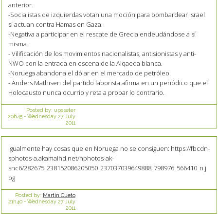
anterior.
-Socialistas de izquierdas votan una moción para bombardear Israel
si actuan contra Hamas en Gaza.
-Negativa a participar en el rescate de Grecia endeudándose a sí
misma.
- Vilificación de los movimientos nacionalistas, antisionistas y anti-
NWO con la entrada en escena de la Alqaeda blanca.
-Noruega abandona el dólar en el mercado de petróleo.
- Anders Mathisen del partido laborista afirma en un periódico que el
Holocausto nunca ocurrio y reta a probar lo contrario.
Posted by:
upsseter
20h45
-
Wednesday 27
July
2011
Igualmente hay cosas que en Noruega no se consiguen: https://fbcdn-
sphotos-a.akamaihd.net/hphotos-ak-
snc6/282675_238152086205050_237037039649888_798976_566410_n.j
pg
Posted by:
Martin Cueto
21h40
-
Wednesday 27
July
2011