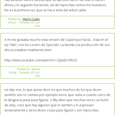
ahora y lo seguirán haciendo, así de hipócritas somos los humanos.
No es la primera vez que se hace leña del arbol caído.
Posted by:
Martin Cueto
20h47
-
Tuesday 26
July
2011
A mi me gustaba mucho esta versión de Cupid que hacía... Está en el
ep "ska", con los covers de Specials. La banda y la producción de sus
discos estaban realmente bien
http://www.youtube.com/watch?v=-Qj6sDcVRUQ
Posted by:
daniel
20h55
-
Tuesday 26
July
2011
no dije eso, lo que quise decir es que muchos de los que dicen
sentirlo son re caretas por ejemplo bono que sube a cuanto carro de
la desgracia pasa para figurar, o lilly allen que muchas veces se burlo
de amy, creo que hay algunos que lo sienten y lo expresan
sinseramente y otros dicen cosas para figurar y son hipocritas.