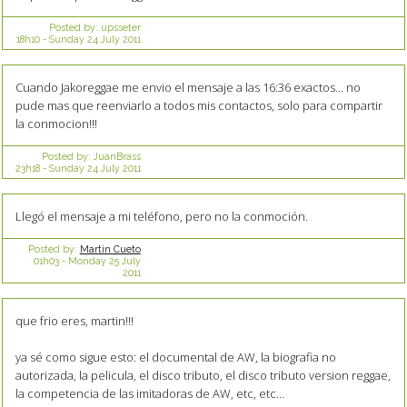
Posted by:
upsseter
18h10
-
Sunday 24
July 2011
Cuando Jakoreggae me envio el mensaje a las 16:36 exactos... no
pude mas que reenviarlo a todos mis contactos, solo para compartir
la conmocion!!!
Posted by:
JuanBrass
23h18
-
Sunday 24
July 2011
Llegó el mensaje a mi teléfono, pero no la conmoción.
Posted by:
Martin Cueto
01h03
-
Monday 25
July
2011
que frio eres, martin!!!
ya sé como sigue esto: el documental de AW, la biografia no
autorizada, la pelicula, el disco tributo, el disco tributo version reggae,
la competencia de las imitadoras de AW, etc, etc...