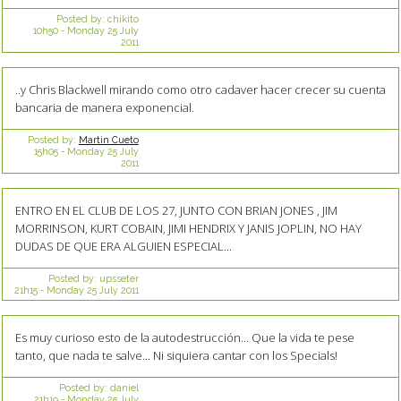
Posted by:
chikito
10h50
-
Monday 25
July
2011
..y Chris Blackwell mirando como otro cadaver hacer crecer su cuenta
bancaria de manera exponencial.
Posted by:
Martin Cueto
15h05
-
Monday 25
July
2011
ENTRO EN EL CLUB DE LOS 27, JUNTO CON BRIAN JONES , JIM
MORRINSON, KURT COBAIN, JIMI HENDRIX Y JANIS JOPLIN, NO HAY
DUDAS DE QUE ERA ALGUIEN ESPECIAL...
Posted by:
upsseter
21h15
-
Monday 25
July 2011
Es muy curioso esto de la autodestrucción... Que la vida te pese
tanto, que nada te salve... Ni siquiera cantar con los Specials!
Posted by:
daniel
21h19
-
Monday 25
July