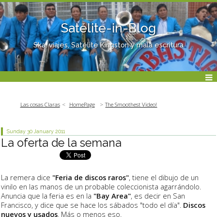
Satélite-in-Blog
Ska, viajes, Satélite Kingston y mala escritura
Las cosas Claras
HomePage
The Smoothest Video!
Sunday 30
January 2011
La oferta de la semana
La remera dice
"Feria de discos raros"
, tiene el dibujo de un
vinilo en las manos de un probable coleccionista agarrándolo.
Anuncia que la feria es en la
"Bay Area"
, es decir en San
Francisco, y dice que se hace los sábados "todo el día".
Discos
nuevos y usados
. Más o menos eso.