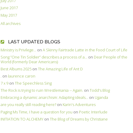
July 2017
June 2017
May 2017
All archives
LAST UPDATED BLOGS
Ministry is Privilege...
on
A Skinny Fairtrade Latte in the Food Court of Life
Song ”One Tin Soldier” describes a process of a...
on
Dear People of the
World (formerly Dear Americans)
Best Albums 2025
on
The Amazing Life of Ant D
.
on
laurence caron
7 x 9
on
The Speechless Sing
The Rock is trying to ruin Wrestlemania -- Again.
on
Todd's Blog
Embracing a dynamic anarchism: Adapting ideals...
on
Uganda
are you really still reading here?
on
Karin's Adventures
Paging Ms Time, I have a question for you
on
Poetic Interlude
INITIATION TO ALCHEMY
on
The Blog of Dreams by Christiane