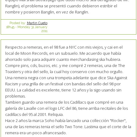
Ranglin), el problema se presentó cuando debieron estribir el
nombre y posieron Banglin, en vez de Ranglin.
Posted by:
Martin Cueto
18h45
-
Monday 31
January
2011
Respecto a remeras, en el 98 fue a NYC con mis viejos, y cai en el
local de Moon Records, en un subsuelo. Me acuerdo que había
ahorrado solo para adquirir cuanto merchandasing ska hubiera.
Compre pins, cds, buzos, etc. y me compré 2 remeras, una de The
Toasters y otra del sello, la cual hoy conservo con mucho orgullo.
Una remera negra con una trompeta adelante que dice Ska Against
Racism y una grilla de un festival con bandas del sello del 98 por
EEUU. La calidad es excelente, tiene 12 años y la sigo usando sin
problemas.
Tambien guardo una remera de los Cadillacs que compré en una
galería de Lavalle con el logo LFC del 86, tiene arriba recitales de los
cadillacs del 95 al 2001. Reliquia.
Hace 2 años la marca Soho había lanzado una collección "Rocker",
una de las remeras tenia el sello Two Tone. Lastima que el corte de la
remera era un poco afrancesado.