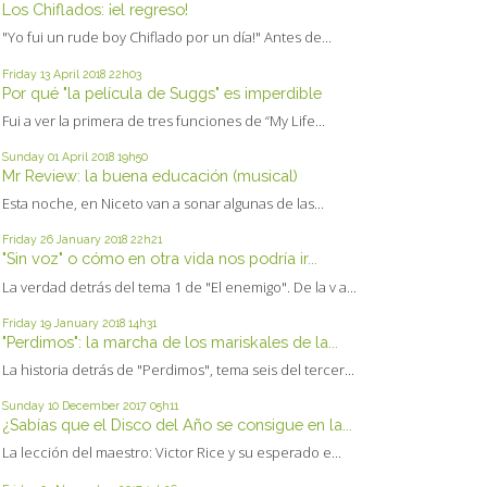
Los Chiflados: ¡el regreso!
"Yo fui un rude boy Chiflado por un día!" Antes de...
Friday 13
April 2018
22h03
Por qué "la película de Suggs" es imperdible
Fui a ver la primera de tres funciones de “My Life...
Sunday 01
April 2018
19h50
Mr Review: la buena educación (musical)
Esta noche, en Niceto van a sonar algunas de las...
Friday 26
January 2018
22h21
"Sin voz" o cómo en otra vida nos podría ir...
La verdad detrás del tema 1 de "El enemigo". De la v a...
Friday 19
January 2018
14h31
"Perdimos": la marcha de los mariskales de la...
La historia detrás de "Perdimos", tema seis del tercer...
Sunday 10
December 2017
05h11
¿Sabías que el Disco del Año se consigue en la...
La lección del maestro: Victor Rice y su esperado e...