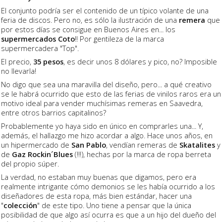
El conjunto podría ser el contenido de un típico volante de una
feria de discos. Pero no, es sólo la ilustración de una
remera
que
por estos días se consigue en Buenos Aires en... los
supermercados Coto
!! Por gentileza de la marca
supermercadera "Top".
El precio,
35 pesos
, es decir unos 8 dólares y pico, no? Imposible
no llevarla!
No digo que sea una maravilla del diseño, pero... a qué creativo
se le habrá ocurrido que esto de las ferias de vinilos raros era un
motivo ideal para vender muchísimas remeras en Saavedra,
entre otros barrios capitalinos?
Probablemente yo haya sido en único en comprarles una... Y,
además, el hallazgo me hizo acordar a algo. Hace unos años, en
un hipermercado de
San Pablo
, vendían remeras de
Skatalites
y
de
Gaz Rockin´Blues
(!!!), hechas por la marca de ropa berreta
del propio súper.
La verdad, no estaban muy buenas que digamos, pero era
realmente intrigante cómo demonios se les había ocurrido a los
diseñadores de esta ropa, más bien estándar, hacer una
"
colección
" de este tipo. Uno tiene a pensar que la única
posibilidad de que algo así ocurra es que a un hijo del dueño del