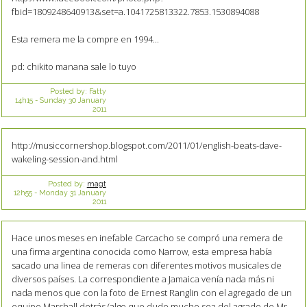
fbid=1809248640913&set=a.1041725813322.7853.1530894088
Esta remera me la compre en 1994...
pd: chikito manana sale lo tuyo
Posted by:
Fatty
14h15
-
Sunday 30
January
2011
http://musiccornershop.blogspot.com/2011/01/english-beats-dave-
wakeling-session-and.html
Posted by:
magt
12h55
-
Monday 31
January
2011
Hace unos meses en inefable Carcacho se compró una remera de
una firma argentina conocida como Narrow, esta empresa había
sacado una linea de remeras con diferentes motivos musicales de
diversos países. La correspondiente a Jamaica venía nada más ni
nada menos que con la foto de Ernest Ranglin con el agregado de un
equipo Marshall detrás (algo que dudo mucho sea del agrado de Mr.