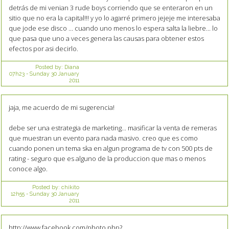
detrás de mi venian 3 rude boys corriendo que se enteraron en un
sitio que no era la capital!!! y yo lo agarré primero jejeje me interesaba
que jode ese disco ... cuando uno menos lo espera salta la liebre... lo
que pasa que uno a veces genera las causas para obtener estos
efectos por asi decirlo.
Posted by:
Diana
07h23
-
Sunday 30
January
2011
jaja, me acuerdo de mi sugerencia!
debe ser una estrategia de marketing... masificar la venta de remeras
que muestran un evento para nada masivo. creo que es como
cuando ponen un tema ska en algun programa de tv con 500 pts de
rating - seguro que es alguno de la produccion que mas o menos
conoce algo.
Posted by:
chikito
12h55
-
Sunday 30
January
2011
http://www.facebook.com/photo.php?