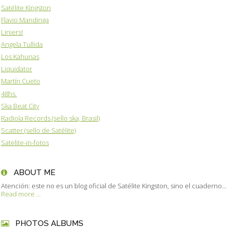
Satélite Kingston
Flavio Mandinga
Liniers!
Angela Tullida
Los Kahunas
Liquidator
Martín Cueto
48hs.
Ska Beat City
Radiola Records (sello ska, Brasil)
Scatter (sello de Satélite)
Satelite-in-fotos
ABOUT ME
Atención: este no es un blog oficial de Satélite Kingston, sino el cuaderno...
Read more ...
PHOTOS ALBUMS