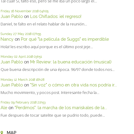
Tal cual! Sí, faltó eso, pero se me iba un poco largo el...
Friday 16
November 2018
04h05
Juan Pablo
on
Los Chiflados: ¡el regreso!
Daniel, te falto en el relato hablar de la reunión...
Sunday 27
May 2018
07h55
Nancy
on
Por qué "la película de Suggs" es imperdible
Hola! les escribo aquí porque es el último post jeje...
Monday 02
April 2018
03h51
Juan Pablo
on
Mr Review: la buena educación (musical)
Que buena descripción de una época. 96/97 donde todos nos...
Monday 12
March 2018
16h28
Juan Pablo
on
"Sin voz" o cómo en otra vida nos podría ir...
Mucho movimiento, y pocos post. Interesante fecha la...
Friday 09
February 2018
21h53
Ale
on
"Perdimos": la marcha de los mariskales de la...
Fue despues de tocar satelite que se pudrio todo, puede...
MAP