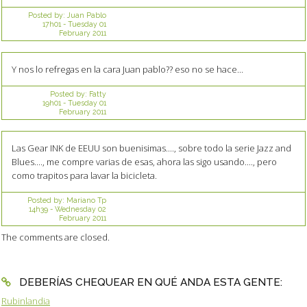
Posted by:
Juan Pablo
17h01
-
Tuesday 01
February 2011
Y nos lo refregas en la cara Juan pablo?? eso no se hace...
Posted by:
Fatty
19h01
-
Tuesday 01
February 2011
Las Gear INK de EEUU son buenisimas...., sobre todo la serie Jazz and
Blues...., me compre varias de esas, ahora las sigo usando...., pero
como trapitos para lavar la bicicleta.
Posted by:
Mariano Tp
14h39
-
Wednesday 02
February 2011
The comments are closed.
DEBERÍAS CHEQUEAR EN QUÉ ANDA ESTA GENTE:
Rubinlandia