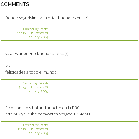
COMMENTS
Donde segurisimo va a estar bueno es en UK.
Posted by:
fatty
16h16
-
Thursday 01
January 2009
va a estar bueno buenos aires... (?)
jaja
felicidades a todo el mundo.
Posted by:
Yorsh
17h33
-
Thursday 01
January 2009
Rico con Jools holland anoche en la BBC
http://uk.youtube.com/watch?v=QwxSB1I4dNU
Posted by:
fatty
18h10
-
Thursday 01
January 2009