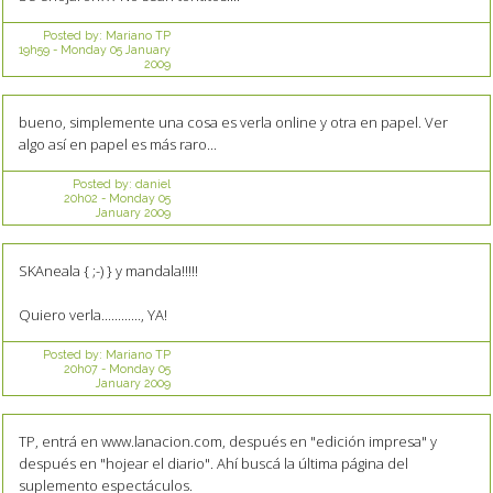
Posted by:
Mariano TP
19h59
-
Monday 05
January
2009
bueno, simplemente una cosa es verla online y otra en papel. Ver
algo así en papel es más raro...
Posted by:
daniel
20h02
-
Monday 05
January 2009
SKAneala { ;-) } y mandala!!!!!
Quiero verla............, YA!
Posted by:
Mariano TP
20h07
-
Monday 05
January 2009
TP, entrá en www.lanacion.com, después en "edición impresa" y
después en "hojear el diario". Ahí buscá la última página del
suplemento espectáculos.