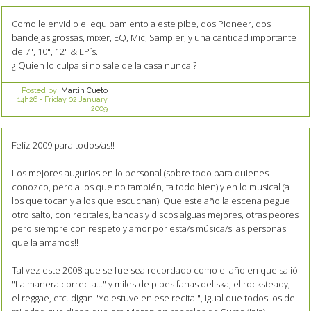
Como le envidio el equipamiento a este pibe, dos Pioneer, dos
bandejas grossas, mixer, EQ, Mic, Sampler, y una cantidad importante
de 7", 10", 12" & LP´s.
¿ Quien lo culpa si no sale de la casa nunca ?
Posted by:
Martin Cueto
14h26
-
Friday 02
January
2009
Felíz 2009 para todos/as!!
Los mejores augurios en lo personal (sobre todo para quienes
conozco, pero a los que no también, ta todo bien) y en lo musical (a
los que tocan y a los que escuchan). Que este año la escena pegue
otro salto, con recitales, bandas y discos alguas mejores, otras peores
pero siempre con respeto y amor por esta/s música/s las personas
que la amamos!!
Tal vez este 2008 que se fue sea recordado como el año en que salió
"La manera correcta..." y miles de pibes fanas del ska, el rocksteady,
el reggae, etc. digan "Yo estuve en ese recital", igual que todos los de