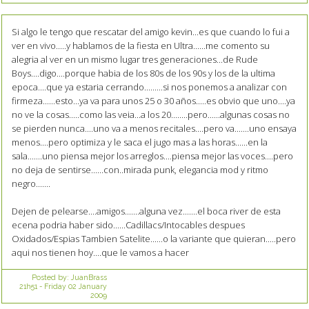
Si algo le tengo que rescatar del amigo kevin...es que cuando lo fui a
ver en vivo.....y hablamos de la fiesta en Ultra......me comento su
alegria al ver en un mismo lugar tres generaciones...de Rude
Boys....digo....porque habia de los 80s de los 90s y los de la ultima
epoca....que ya estaria cerrando.........si nos ponemos a analizar con
firmeza......esto...ya va para unos 25 o 30 años.....es obvio que uno....ya
no ve la cosas.....como las veia...a los 20........pero......algunas cosas no
se pierden nunca....uno va a menos recitales....pero va.......uno ensaya
menos....pero optimiza y le saca el jugo mas a las horas......en la
sala.......uno piensa mejor los arreglos....piensa mejor las voces....pero
no deja de sentirse......con..mirada punk, elegancia mod y ritmo
negro.......
Dejen de pelearse....amigos.......alguna vez.......el boca river de esta
ecena podria haber sido......Cadillacs/Intocables despues
Oxidados/Espias Tambien Satelite......o la variante que quieran.....pero
aqui nos tienen hoy....que le vamos a hacer
Posted by:
JuanBrass
21h51
-
Friday 02
January
2009