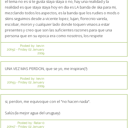
el tema no es si te gusta staya staya o no, hay una realidad y la
realidad es que staya staya hoy en dia es LA banda de ska para mi,
mezclando todos los aspectos, es la banda que los rudies o mods o
skins seguimos desde a vicente lopez, lujan, florecnio varela,
escobar, moron y cualquier lado donde toquen vmaos a estar
presentes y creo que son las suficientes razones para que una
persona que en su epoca era como nosotros, los respete
Posted by:
kevin
20h52
-
Friday 02
January
2009
UNA VEZ MAS PERDON, que se yo, me inspiran(?)
Posted by:
kevin
20h53
-
Friday 02
January
2009
si, perdon, me equivoque con el "no hacen nada".
Salús (la mejor agua del uruguay)
Posted by:
Ratar-0
20h57
-
Friday 02
January