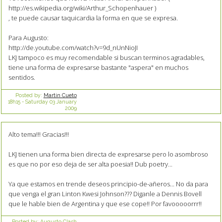
http://es.wikipedia.org/wiki/Arthur_Schopenhauer )
, te puede causar taquicardia la forma en que se expresa.
Para Augusto:
http://de.youtube.com/watch?v=9d_nUnNioJI
LKJ tampoco es muy recomendable si buscan terminos agradables,
tiene una forma de expresarse bastante "aspera" en muchos
sentidos.
Posted by:
Martin Cueto
18h15
-
Saturday 03
January
2009
Alto tema!!! Gracias!!!
LKJ tienen una forma bien directa de expresarse pero lo asombroso
es que no por eso deja de ser alta poesia!! Dub poetry...
Ya que estamos en trende deseos principio-de-añeros... No da para
que venga el gran Linton Kwesi Johnson??? Diganle a Dennis Bovell
que le hable bien de Argentina y que ese cope!! Por favooooorrr!!
Posted by:
Augusto Clash