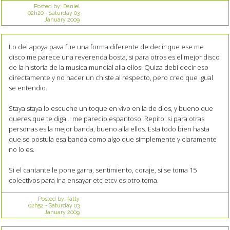
Posted by:
Daniel
02h20
-
Saturday 03
January 2009
Lo del apoya pava fue una forma diferente de decir que ese me
disco me parece una reverenda bosta, si para otros es el mejor disco
de la historia de la musica mundial alla ellos. Quiza debi decir eso
directamente y no hacer un chiste al respecto, pero creo que igual
se entendio.
Staya staya lo escuche un toque en vivo en la de dios, y bueno que
queres que te diga... me parecio espantoso. Repito: si para otras
personas es la mejor banda, bueno alla ellos. Esta todo bien hasta
que se postula esa banda como algo que simplemente y claramente
no lo es.
Si el cantante le pone garra, sentimiento, coraje, si se toma 15
colectivos para ir a ensayar etc etcv es otro tema.
Posted by:
fatty
02h52
-
Saturday 03
January 2009