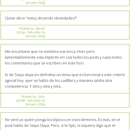
January 2009
Quise decir "estoy diciendo obviedades?"
Posted by:
Daniel
01h39
-
Saturday 03
January 2009
Me encantaria que no existiera ese boca /river pero
lamentablemente esta implicito en casi todos los posts y caasi todos
los comentarios que se escriben en este foro.
lo de Staya staya en definitiva un tema que es funcional a este criterio
agonal hoy, ayer se hablo de los cadillacs y manana saldra otra
competencia. Y otra y otra y otra...
Posted by:
fatty
02h08
-
Saturday 03
January 2009
No seré yo quien ponga los tópicos en esos términos. Es más, en el
post hablo de Staya Staya. Pero, si te fijás, ni siquiera digo que el