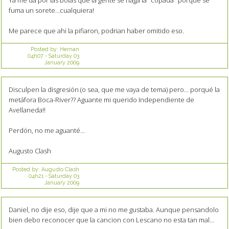
Ya me da por las bolas que la gente se haga la "copada" porque se
fuma un sorete...cualquiera!
Me parece que ahi la pifiaron, podrian haber omitido eso.
Posted by:
Hernan
04h07
-
Saturday 03
January 2009
Disculpen la disgresión (o sea, que me vaya de tema) pero... porqué la
metáfora Boca-River?? Aguante mi querido Independiente de
Avellaneda!!
Perdón, no me aguanté...
Augusto Clash
Posted by:
Augusto Clash
04h21
-
Saturday 03
January 2009
Daniel, no dije eso, dije que a mi no me gustaba. Aunque pensandolo
bien debo reconocer que la cancion con Lescano no esta tan mal...