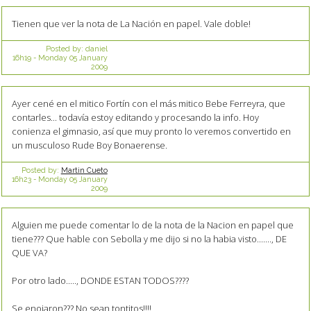
Tienen que ver la nota de La Nación en papel. Vale doble!
Posted by:
daniel
16h19
-
Monday 05
January
2009
Ayer cené en el mitico Fortín con el más mitico Bebe Ferreyra, que
contarles... todavía estoy editando y procesando la info. Hoy
conienza el gimnasio, así que muy pronto lo veremos convertido en
un musculoso Rude Boy Bonaerense.
Posted by:
Martin Cueto
16h23
-
Monday 05
January
2009
Alguien me puede comentar lo de la nota de la Nacion en papel que
tiene??? Que hable con Sebolla y me dijo si no la habia visto......., DE
QUE VA?
Por otro lado....., DONDE ESTAN TODOS????
Se enojaron??? No sean tontitos!!!!