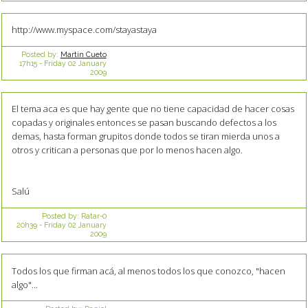
http://www.myspace.com/stayastaya
Posted by:
Martin Cueto
17h15
-
Friday 02
January
2009
El tema aca es que hay gente que no tiene capacidad de hacer cosas
copadas y originales entonces se pasan buscando defectos a los
demas, hasta forman grupitos donde todos se tiran mierda unos a
otros y critican a personas que por lo menos hacen algo.
Salú
Posted by:
Ratar-0
20h39
-
Friday 02
January
2009
Todos los que firman acá, al menos todos los que conozco, "hacen
algo"...