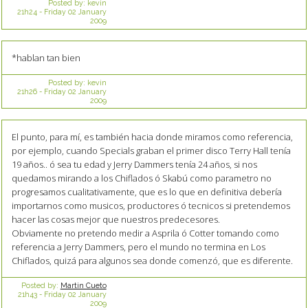
Posted by:
kevin
21h24
-
Friday 02
January
2009
*hablan tan bien
Posted by:
kevin
21h26
-
Friday 02
January
2009
El punto, para mí, es también hacia donde miramos como referencia,
por ejemplo, cuando Specials graban el primer disco Terry Hall tenía
19 años.. ó sea tu edad y Jerry Dammers tenía 24 años, si nos
quedamos mirando a los Chiflados ó Skabú como parametro no
progresamos cualitativamente, que es lo que en definitiva debería
importarnos como musicos, productores ó tecnicos si pretendemos
hacer las cosas mejor que nuestros predecesores.
Obviamente no pretendo medir a Asprila ó Cotter tomando como
referencia a Jerry Dammers, pero el mundo no termina en Los
Chiflados, quizá para algunos sea donde comenzó, que es diferente.
Posted by:
Martin Cueto
21h43
-
Friday 02
January
2009