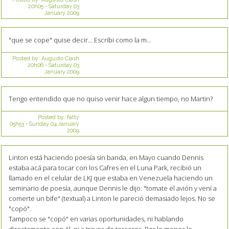
20h05
-
Saturday 03
January 2009
"que se cope" quise decir... Escribi como la m...
Posted by:
Augusto Clash
20h06
-
Saturday 03
January 2009
Tengo entendido que no quiso venir hace algun tiempo, no Martin?
Posted by:
fatty
05h53
-
Sunday 04
January
2009
Linton está haciendo poesía sin banda, en Mayo cuando Dennis
estaba acá para tocar con los Cafres en el Luna Park, recibió un
llamado en el celular de LKJ que estaba en Venezuela haciendo un
seminario de poesía, aunque Dennis le dijo: "tomate el avión y vení a
comerte un bife" (textual) a Linton le pareció demasiado lejos. No se
"copó".
Tampoco se "copó" en varias oportunidades, ni hablando