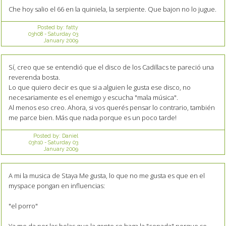
Che hoy salio el 66 en la quiniela, la serpiente. Que bajon no lo jugue.
Posted by:
fatty
03h08
-
Saturday 03
January 2009
Sí, creo que se entendió que el disco de los Cadillacs te pareció una
reverenda bosta.
Lo que quiero decir es que si a alguien le gusta ese disco, no
necesariamente es el enemigo y escucha "mala música".
Al menos eso creo. Ahora, si vos querés pensar lo contrario, también
me parce bien. Más que nada porque es un poco tarde!
Posted by:
Daniel
03h10
-
Saturday 03
January 2009
A mi la musica de Staya Me gusta, lo que no me gusta es que en el
myspace pongan en influencias:
"el porro"