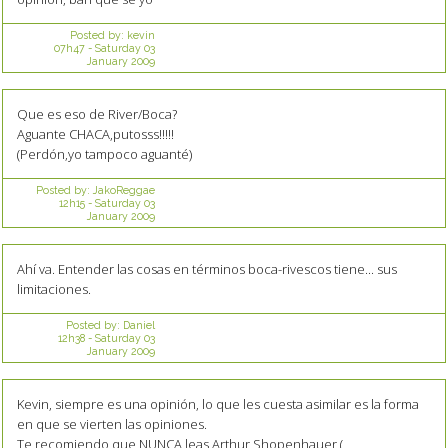
Posted by:
kevin
07h47
-
Saturday 03
January 2009
Que es eso de River/Boca?
Aguante CHACA,putosss!!!!!
(Perdón,yo tampoco aguanté)
Posted by:
JakoReggae
12h15
-
Saturday 03
January 2009
Ahí va. Entender las cosas en términos boca-rivescos tiene... sus
limitaciones.
Posted by:
Daniel
12h38
-
Saturday 03
January 2009
Kevin, siempre es una opinión, lo que les cuesta asimilar es la forma
en que se vierten las opiniones.
Te recomiendo que NUNCA leas Arthur Shopenhauer (