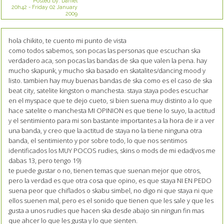
Posted by:
Daniel
20h42
-
Friday 02
January
2009
hola chikito, te cuento mi punto de vista
como todos sabemos, son pocas las personas que escuchan ska
verdadero aca, son pocas las bandas de ska que valen la pena. hay
mucho skapunk, y mucho ska basado en skatalites/dancing mood y
listo. tambien hay muy buenas bandas de ska como es el caso de ska
beat city, satelite kingston o manchesta. staya staya podes escuchar
en el myspace que te dejo cueto, si bien suena muy distinto a lo que
hace satelite o manchesta MI OPINION es que tiene lo suyo, la actitud
y el sentimiento para mi son bastante importantes a la hora de ir a ver
una banda, y creo que la actitud de staya no la tiene ninguna otra
banda, el sentimiento y por sobre todo, lo que nos sentimos
identificados los MUY POCOS rudies, skins o mods de mi edad(vos me
dabas 13, pero tengo 19)
te puede gustar o no, tienen temas que suenan mejor que otros,
pero la verdad es que otra cosa que opino, es que staya NI EN PEDO
suena peor que chiflados o skabu simbel, no digo ni que staya ni que
ellos suenen mal, pero es el sonido que tienen que les sale y que les
gusta a unos rudies que hacen ska desde abajo sin ningun fin mas
que ahcer lo que les gusta y lo que sienten.