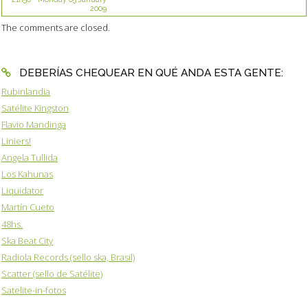
2009
The comments are closed.
DEBERÍAS CHEQUEAR EN QUÉ ANDA ESTA GENTE:
Rubinlandia
Satélite Kingston
Flavio Mandinga
Liniers!
Angela Tullida
Los Kahunas
Liquidator
Martín Cueto
48hs.
Ska Beat City
Radiola Records (sello ska, Brasil)
Scatter (sello de Satélite)
Satelite-in-fotos