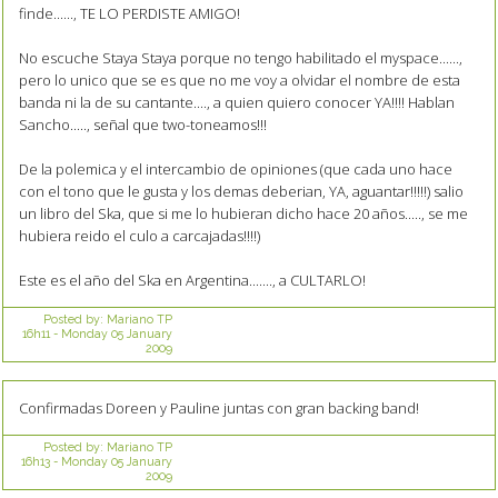
finde......, TE LO PERDISTE AMIGO!
No escuche Staya Staya porque no tengo habilitado el myspace......,
pero lo unico que se es que no me voy a olvidar el nombre de esta
banda ni la de su cantante...., a quien quiero conocer YA!!!! Hablan
Sancho....., señal que two-toneamos!!!
De la polemica y el intercambio de opiniones (que cada uno hace
con el tono que le gusta y los demas deberian, YA, aguantar!!!!!) salio
un libro del Ska, que si me lo hubieran dicho hace 20 años....., se me
hubiera reido el culo a carcajadas!!!!)
Este es el año del Ska en Argentina......., a CULTARLO!
Posted by:
Mariano TP
16h11
-
Monday 05
January
2009
Confirmadas Doreen y Pauline juntas con gran backing band!
Posted by:
Mariano TP
16h13
-
Monday 05
January
2009