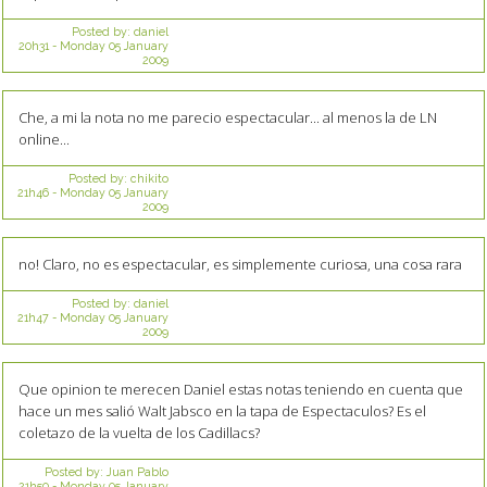
Posted by:
daniel
20h31
-
Monday 05
January
2009
Che, a mi la nota no me parecio espectacular... al menos la de LN
online...
Posted by:
chikito
21h46
-
Monday 05
January
2009
no! Claro, no es espectacular, es simplemente curiosa, una cosa rara
Posted by:
daniel
21h47
-
Monday 05
January
2009
Que opinion te merecen Daniel estas notas teniendo en cuenta que
hace un mes salió Walt Jabsco en la tapa de Espectaculos? Es el
coletazo de la vuelta de los Cadillacs?
Posted by:
Juan Pablo
21h50
-
Monday 05
January