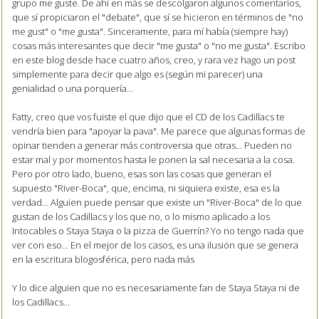
grupo me guste. De ahí en más se descolgaron algunos comentarios,
que sí propiciaron el "debate", que sí se hicieron en términos de "no
me gust" o "me gusta". Sinceramente, para mí había (siempre hay)
cosas más interesantes que decir "me gusta" o "no me gusta". Escribo
en este blog desde hace cuatro años, creo, y rara vez hago un post
simplemente para decir que algo es (según mi parecer) una
genialidad o una porquería...
Fatty, creo que vos fuiste el que dijo que el CD de los Cadillacs te
vendría bien para "apoyar la pava". Me parece que algunas formas de
opinar tienden a generar más controversia que otras... Pueden no
estar mal y por momentos hasta le ponen la sal necesaria a la cosa.
Pero por otro lado, bueno, esas son las cosas que generan el
supuesto "River-Boca", que, encima, ni siquiera existe, esa es la
verdad... Alguien puede pensar que existe un "River-Boca" de lo que
gustan de los Cadillacs y los que no, o lo mismo aplicado a los
Intocables o Staya Staya o la pizza de Guerrín? Yo no tengo nada que
ver con eso... En el mejor de los casos, es una ilusión que se genera
en la escritura blogosférica, pero nada más
Y lo dice alguien que no es necesariamente fan de Staya Staya ni de
los Cadillacs...