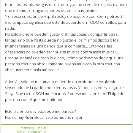
tenemos los mismos gustos en todo, y yo no creo de ninguna manera
que estemos en lugares opuestos, en lo más mínimo!
Y en esta cuestión de Asprila estoy de acuerdo con Kevin y otros. Y
eso tampoco significa que esté de acuerdo en TODO con ellos, para
nada.
No sólo a uno le pueden gustar distintas cosas y compartir otras
tantas, sino que hasta puede no gustarle los mismos discos o los
mismos temas de una banda que sí comparte... Entonces, las
diferencias no pueden ser "buena música contra mala música"...
Porque, además de todo lo dicho, ¿cómo podríamos decir que una
persona escucha absolutamente buena música y la otra escucha
absolutamente mala música...?
Además, sólo un melómano entiende en profundo e insalvable
sinsentido de la pasión por ciertas cosas. Y todos ustedes, les guste
Staya Staya o no, SON melómanos. Por eso me caen bien! El tipo de
persona con el que me entiendo...
Esto diciendo obviedades o me parece?
No, no hay River-Boca. Esto es mucho mejor.
Posted by:
Daniel
01h38
-
Saturday 03