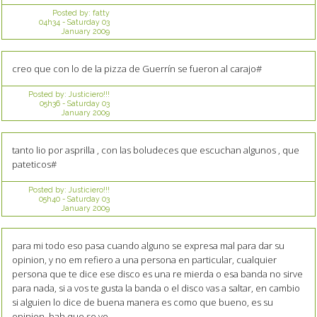
Posted by:
fatty
04h34
-
Saturday 03
January 2009
creo que con lo de la pizza de Guerrín se fueron al carajo#
Posted by:
Justiciero!!!
05h36
-
Saturday 03
January 2009
tanto lio por asprilla , con las boludeces que escuchan algunos , que
pateticos#
Posted by:
Justiciero!!!
05h40
-
Saturday 03
January 2009
para mi todo eso pasa cuando alguno se expresa mal para dar su
opinion, y no em refiero a una persona en particular, cualquier
persona que te dice ese disco es una re mierda o esa banda no sirve
para nada, si a vos te gusta la banda o el disco vas a saltar, en cambio
si alguien lo dice de buena manera es como que bueno, es su
opinion, bah que se yo