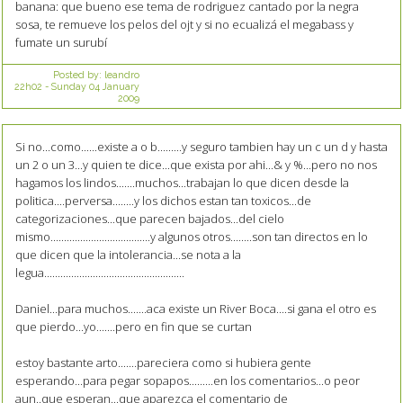
banana: que bueno ese tema de rodriguez cantado por la negra
sosa, te remueve los pelos del ojt y si no ecualizá el megabass y
fumate un surubí
Posted by:
leandro
22h02
-
Sunday 04
January
2009
Si no...como......existe a o b.........y seguro tambien hay un c un d y hasta
un 2 o un 3...y quien te dice...que exista por ahi...& y %...pero no nos
hagamos los lindos.......muchos...trabajan lo que dicen desde la
politica....perversa........y los dichos estan tan toxicos...de
categorizaciones...que parecen bajados...del cielo
mismo.....................................y algunos otros........son tan directos en lo
que dicen que la intolerancia...se nota a la
legua....................................................
Daniel...para muchos.......aca existe un River Boca....si gana el otro es
que pierdo...yo.......pero en fin que se curtan
estoy bastante arto.......pareciera como si hubiera gente
esperando...para pegar sopapos.........en los comentarios...o peor
aun..que esperan...que aparezca el comentario de