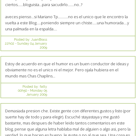
ciertos......bloguista...para sacudirlo.......no..?
aveces pienso...si Mariano Tp...........no es el unico que le encontro la
vuelta a este Blog.....poniendo siempre un chiste.....una humorada....y
una palmada en la espalda....
Posted by:
JuanBrass
22h02
-
Sunday 04
January
2009
Estoy de acuerdo en que el humor es un buen conductor de ideas y
obviamente no es el unico ni el mejor. Pero ojala hubiera en el
mundo mas Chas Chaplins...
Posted by:
fatty
00h50
-
Monday 05
January 2009
Demasiada presion che. Existe gente con diferentes gustos y listo (por
suerte hay de todo y para elegir). Escuché stayastaya y me gustó
bastante, mas despues de haber leido tantos comentarios en este
blog, pense que alguna letra hablaba mal de alguien o algo asi, pero la
verdad, lo que hacen es bueno, le guste o no al que sea. Una cosa es