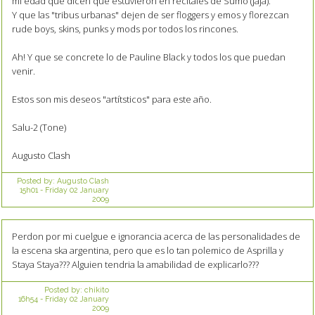
mi edad que dicen que estuvieron en recitales de Sumo (jaja).
Y que las "tribus urbanas" dejen de ser floggers y emos y florezcan
rude boys, skins, punks y mods por todos los rincones.
Ah! Y que se concrete lo de Pauline Black y todos los que puedan
venir.
Estos son mis deseos "artítsticos" para este año.
Salu-2 (Tone)
Augusto Clash
Posted by:
Augusto Clash
15h01
-
Friday 02
January
2009
Perdon por mi cuelgue e ignorancia acerca de las personalidades de
la escena ska argentina, pero que es lo tan polemico de Asprilla y
Staya Staya??? Alguien tendria la amabilidad de explicarlo???
Posted by:
chikito
16h54
-
Friday 02
January
2009