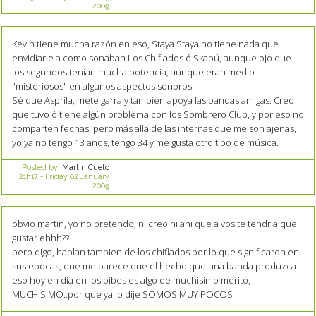
2009
Kevin tiene mucha razón en eso, Staya Staya no tiene nada que
envidiarle a como sonaban Los Chiflados ó Skabú, aunque ojo que
los segundos tenían mucha potencia, aunque eran medio
"misteriosos" en algunos aspectos sonoros.
Sé que Asprila, mete garra y también apoya las bandas amigas. Creo
que tuvo ó tiene algún problema con los Sombrero Club, y por eso no
comparten fechas, pero más allá de las internas que me son ajenas,
yo ya no tengo 13 años, tengo 34 y me gusta otro tipo de música.
Posted by:
Martin Cueto
21h17
-
Friday 02
January
2009
obvio martin, yo no pretendo, ni creo ni ahi que a vos te tendria que
gustar ehhh??
pero digo, hablan tambien de los chiflados por lo que significaron en
sus epocas, que me parece que el hecho que una banda produzca
eso hoy en dia en los pibes es algo de muchisimo merito,
MUCHISIMO..por que ya lo dije SOMOS MUY POCOS