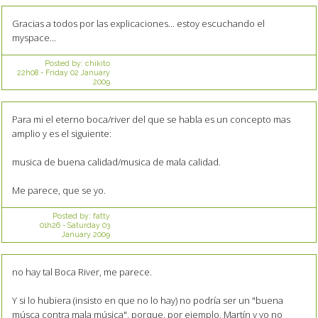
Gracias a todos por las explicaciones... estoy escuchando el
myspace...
Posted by:
chikito
22h08
-
Friday 02
January
2009
Para mi el eterno boca/river del que se habla es un concepto mas
amplio y es el siguiente:
musica de buena calidad/musica de mala calidad.
Me parece, que se yo.
Posted by:
fatty
01h26
-
Saturday 03
January 2009
no hay tal Boca River, me parece.
Y si lo hubiera (insisto en que no lo hay) no podría ser un "buena
músca contra mala música", porque, por ejemplo, Martín y yo no