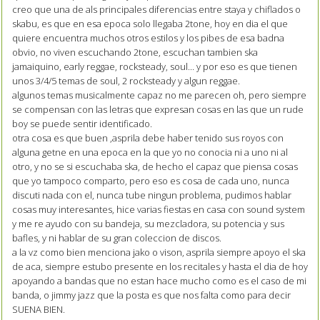
creo que una de als principales diferencias entre staya y chiflados o
skabu, es que en esa epoca solo llegaba 2tone, hoy en dia el que
quiere encuentra muchos otros estilos y los pibes de esa badna
obvio, no viven escuchando 2tone, escuchan tambien ska
jamaiquino, early reggae, rocksteady, soul... y por eso es que tienen
unos 3/4/5 temas de soul, 2 rocksteady y algun reggae.
algunos temas musicalmente capaz no me parecen oh, pero siempre
se compensan con las letras que expresan cosas en las que un rude
boy se puede sentir identificado.
otra cosa es que buen ,asprila debe haber tenido sus royos con
alguna getne en una epoca en la que yo no conocia ni a uno ni al
otro, y no se si escuchaba ska, de hecho el capaz que piensa cosas
que yo tampoco comparto, pero eso es cosa de cada uno, nunca
discuti nada con el, nunca tube ningun problema, pudimos hablar
cosas muy interesantes, hice varias fiestas en casa con sound system
y me re ayudo con su bandeja, su mezcladora, su potencia y sus
bafles, y ni hablar de su gran coleccion de discos.
a la vz como bien menciona jako o vison, asprila siempre apoyo el ska
de aca, siempre estubo presente en los recitales y hasta el dia de hoy
apoyando a bandas que no estan hace mucho como es el caso de mi
banda, o jimmy jazz que la posta es que nos falta como para decir
SUENA BIEN.