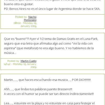
bueno otra es gustar.
PD: Benos Aires no es el únco lugar de Argentina donde se hace SKA.
Posted by:
Nacho
Pontoriero
08h02
-
Monday 05
January 2009
Que es "bueno"?? Ayer ví 1/2 tema de Damas Gratis en el Luna Park,
seguro que esa letra que afirmaba algo así como "viví la vida con
aspirina" (que metáfora!) no era algo bueno. Y no hablemos de la
música...
Posted by:
Martin Cueto
14h42
-
Monday 05
January
2009
Martin......, que haces escuchando esa musica...., POR DIO!!!!!!!!!
Ahh....., que lindas tus palabras juanito Brassero!!!
A veces con el humor se puede ser tan directo indirectamente!!!
Lea....., estuviste en la playa y no estuviste en casa para festejar el