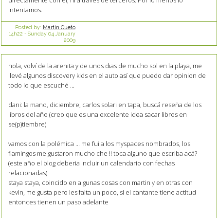
directamente con él, ni a traves de terceros. Por lo menos lo
intentamos.
Posted by:
Martin Cueto
14h22
-
Sunday 04
January
2009
hola, volví de la arenita y de unos dias de mucho sol en la playa, me
llevé algunos discovery kids en el auto así que puedo dar opinion de
todo lo que escuché ...
dani: la mano, diciembre, carlos solari en tapa, buscá reseña de los
libros del año (creo que es una excelente idea sacar libros en
se(p)tiembre)
vamos con la polémica ... me fui a los myspaces nombrados, los
flamingos me gustaron mucho che !! toca alguno que escriba acá?
(este año el blog deberia incluir un calendario con fechas
relacionadas)
staya staya, coincido en algunas cosas con martin y en otras con
kevin, me gusta pero les falta un poco, si el cantante tiene actitud
entonces tienen un paso adelante