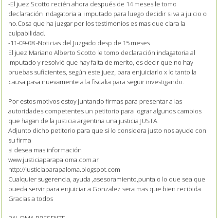
-El juez Scotto recién ahora después de 14 meses le tomo
declaración indagatoria al imputado para luego decidir si va a juicio o
no.Cosa que ha juzgar por los testimonios es mas que clara la
culpabilidad.
-11-09-08 -Noticias del Juzgado desp de 15 meses
El juez Mariano Alberto Scotto le tomo declaración indagatoria al
imputado y resolvió que hay falta de merito, es decir que no hay
pruebas suficientes, según este juez, para enjuiciarlo x lo tanto la
causa pasa nuevamente a la fiscalia para seguir investigando.
Por estos motivos estoy juntando firmas para presentar a las
autoridades competentes un petitorio para lograr algunos cambios
que hagan de la justicia argentina una justicia JUSTA.
Adjunto dicho petitorio para que si lo considera justo nos ayude con
su firma
si desea mas información
www.justiciaparapaloma.com.ar
http://justiciaparapaloma.blogspot.com
Cualquier sugerencia, ayuda ,asesoramiento,punta o lo que sea que
pueda servir para enjuiciar a Gonzalez sera mas que bien recibida
Gracias a todos
PALOMA PRESENTE