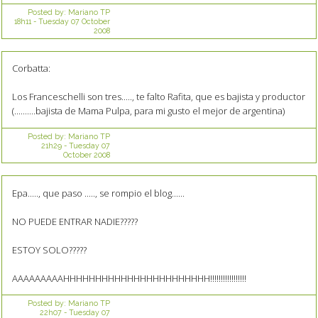
Posted by:
Mariano TP
18h11
-
Tuesday 07
October
2008
Corbatta:
Los Franceschelli son tres....., te falto Rafita, que es bajista y productor
(..........bajista de Mama Pulpa, para mi gusto el mejor de argentina)
Posted by:
Mariano TP
21h29
-
Tuesday 07
October 2008
Epa....., que paso ....., se rompio el blog......
NO PUEDE ENTRAR NADIE?????
ESTOY SOLO?????
AAAAAAAAAHHHHHHHHHHHHHHHHHHHHHHH!!!!!!!!!!!!!!!!!
Posted by:
Mariano TP
22h07
-
Tuesday 07