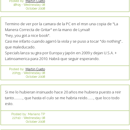
Posted by:
Martín Cueto
18h15
-
Wednesday 08
October 2008
Termino de ver por la camara de la PC en el msn una copia de "La
Manera Correcta de Gritar" en la mano de Lynval!
"hey, you got a nice book".
Casi me infarto cuando agarró la viola y se puso a tocar "do nothing"..
que maleducado.
Specials lanza su gira por Europa y Japón en 2009 y dejan U.S.A. +
Latinoamerica para 2010. Habrá que seguir esperando.
Posted by:
Martín Cueto
20h55
-
Wednesday 08
October 2008
Si me lo hubieran insinuado hace 20 años me hubiera puesto a reir
tanto.........., que hasta el culo se me habria reido......., que loco todo
esto.
Posted by:
Mariano TP
22h10
-
Wednesday 08
October 2008