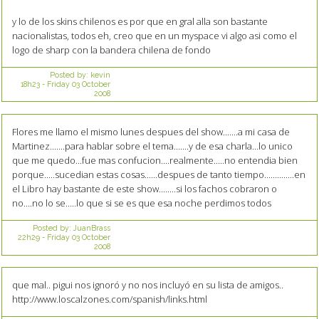
y lo de los skins chilenos es por que en gral alla son bastante
nacionalistas, todos eh, creo que en un myspace vi algo asi como el
logo de sharp con la bandera chilena de fondo
Posted by:
kevin
18h23
-
Friday 03
October
2008
Flores me llamo el mismo lunes despues del show.......a mi casa de
Martinez.......para hablar sobre el tema.......y de esa charla...lo unico
que me quedo...fue mas confucion....realmente.....no entendia bien
porque.....sucedian estas cosas......despues de tanto tiempo..............en
el Libro hay bastante de este show........si los fachos cobraron o
no....no lo se.....lo que si se es que esa noche perdimos todos
Posted by:
JuanBrass
22h29
-
Friday 03
October
2008
que mal.. pigui nos ignoró y no nos incluyó en su lista de amigos..
http://www.loscalzones.com/spanish/links.html