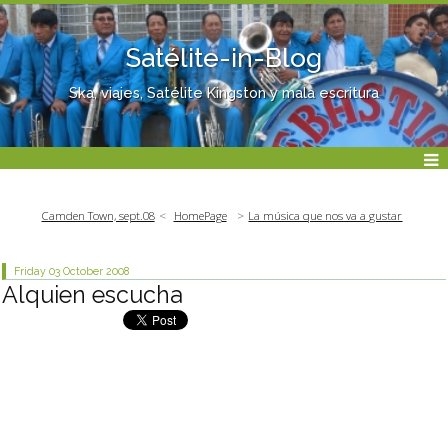
Satélite-in-Blog
Ska, viajes, Satélite Kingston y mala escritura
Camden Town, sept.08
HomePage
La música que nos va a gustar
Friday 03
October 2008
Alquien escucha