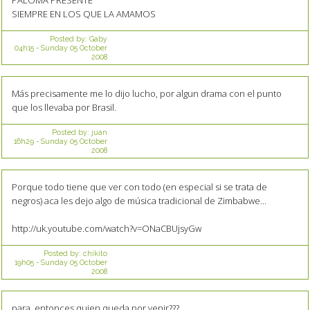
SIEMPRE EN LOS QUE LA AMAMOS
Posted by:
Gaby
04h15
-
Sunday 05
October
2008
Más precisamente me lo dijo lucho, por algun drama con el punto
que los llevaba por Brasil.
Posted by:
juan
16h29
-
Sunday 05
October
2008
Porque todo tiene que ver con todo (en especial si se trata de
negros) aca les dejo algo de música tradicional de Zimbabwe...
http://uk.youtube.com/watch?v=ONaCBUjsyGw
Posted by:
chikito
19h05
-
Sunday 05
October
2008
para, entonces quien queda por venir???