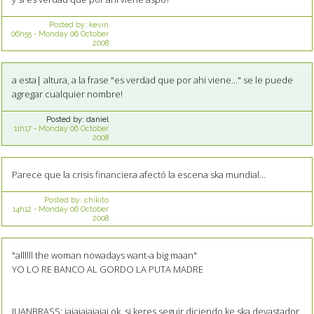
Posted by:
kevin
06h55
-
Monday 06
October
2008
a esta| altura, a la frase "es verdad que por ahi viene..." se le puede
agregar cualquier nombre!
Posted by:
daniel
11h17
-
Monday 06
October
2008
Parece que la crisis financiera afectó la escena ska mundial...
Posted by:
chikito
14h12
-
Monday 06
October
2008
"allllll the woman nowadays want-a big maan"
YO LO RE BANCO AL GORDO LA PUTA MADRE
JUANBRASS: jajajajajajaj ok, si keres seguir diciendo ke ska devastador