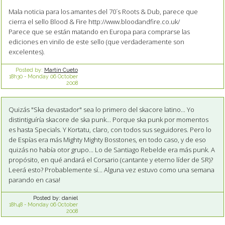
Mala noticia para los amantes del 70´s Roots & Dub, parece que
cierra el sello Blood & Fire http://www.bloodandfire.co.uk/
Parece que se están matando en Europa para comprarse las
ediciones en vinilo de este sello (que verdaderamente son
excelentes).
Posted by:
Martín Cueto
18h30
-
Monday 06
October
2008
Quizás "Ska devastador" sea lo primero del skacore latino... Yo
distintiguíría skacore de ska punk... Porque ska punk por momentos
es hasta Specials. Y Kortatu, claro, con todos sus seguidores. Pero lo
de Espías era más Mighty Mighty Bosstones, en todo caso, y de eso
quizás no había otor grupo... Lo de Santiago Rebelde era más punk. A
propósito, en qué andará el Corsario (cantante y eterno líder de SR)?
Leerá esto? Probablemente sí... Alguna vez estuvo como una semana
parando en casa!
Posted by:
daniel
18h48
-
Monday 06
October
2008