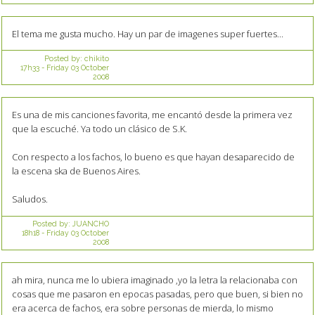
El tema me gusta mucho. Hay un par de imagenes super fuertes...
Posted by:
chikito
17h33
-
Friday 03
October
2008
Es una de mis canciones favorita, me encantó desde la primera vez
que la escuché. Ya todo un clásico de S.K.
Con respecto a los fachos, lo bueno es que hayan desaparecido de
la escena ska de Buenos Aires.
Saludos.
Posted by:
JUANCHO
18h18
-
Friday 03
October
2008
ah mira, nunca me lo ubiera imaginado ,yo la letra la relacionaba con
cosas que me pasaron en epocas pasadas, pero que buen, si bien no
era acerca de fachos, era sobre personas de mierda, lo mismo