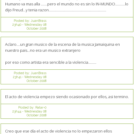
Humano va mas alla .......pero el mundo no es sin lo IN-MUNDO...........lo
dijo Freud...y tenia razon................................................................
Posted by:
JuanBrass
23h40
-
Wednesday 08
October 2008
Aclaro....un gran musico de la escena de la musica Jamaiquina en
nuestro pais...no era un musico extranjero
por eso como artista era sencible a la violencia.........
Posted by:
JuanBrass
23h41
-
Wednesday 08
October 2008
El acto de violencia empezo siendo ocasionado por ellos, asi termino.
Posted by:
Ratar-0
23h44
-
Wednesday 08
October 2008
Creo que ese día el acto de violencia no lo empezaron ellos