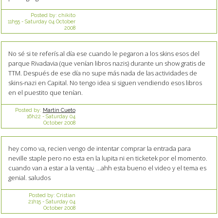
Posted by:
chikito
11h55
-
Saturday 04
October
2008
No sé si te referís al día ese cuando le pegaron a los skins esos del
parque Rivadavia (que venían libros nazis) durante un show gratis de
TTM. Después de ese día no supe más nada de las actividades de
skins-nazi en Capital. No tengo idea si siguen vendiendo esos libros
en el puestito que tenían.
Posted by:
Martín Cueto
16h22
-
Saturday 04
October 2008
hey como va, recien vengo de intentar comprar la entrada para
neville staple pero no esta en la lupita ni en ticketek por el momento.
cuando van a estar a la venta¿ ...ahh esta bueno el video y el tema es
genial. saludos
Posted by:
Cristian
21h15
-
Saturday 04
October 2008