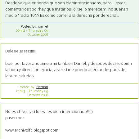
Desde ya que entiendo que son bienintencionados, pero... estos
comentarios tipo "hay que matarlos" o "se lo merecen", no suenan
medio "radio 10"?? Es como correr a la derecha por derecha...
Posted by:
daniel
00h32
-
Thursday 09
October 2008
Daleee gassss!!!!!
bue, por favor anotame a mi tambien Daniel, y despues decinos bien
la hora y direccion exacta, a ver si me puedo acercar despues del
laburo. saludos!
Posted by:
Hernan
01h23
-
Thursday 09
October 2008
No es chivo...y si lo es...es bien intencionado!!! :)
pasen por:
www.archivolfc.blogspot.com