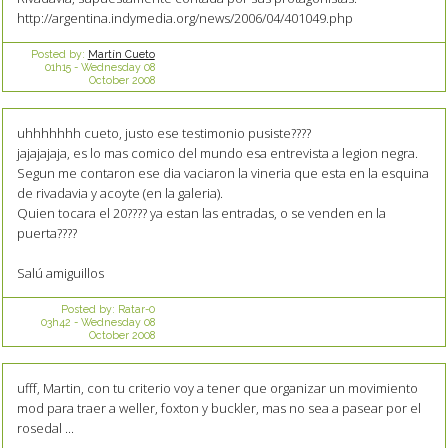
http://argentina.indymedia.org/news/2006/04/401049.php
Posted by:
Martín Cueto
01h15
-
Wednesday 08
October 2008
uhhhhhhh cueto, justo ese testimonio pusiste????
jajajajaja, es lo mas comico del mundo esa entrevista a legion negra.
Segun me contaron ese dia vaciaron la vineria que esta en la esquina
de rivadavia y acoyte (en la galeria).
Quien tocara el 20???? ya estan las entradas, o se venden en la
puerta????
Salú amiguillos
Posted by:
Ratar-0
03h42
-
Wednesday 08
October 2008
ufff, Martin, con tu criterio voy a tener que organizar un movimiento
mod para traer a weller, foxton y buckler, mas no sea a pasear por el
rosedal ...