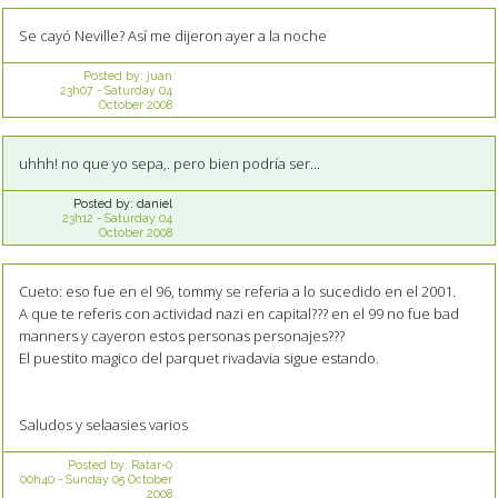
Se cayó Neville? Así me dijeron ayer a la noche
Posted by:
juan
23h07
-
Saturday 04
October 2008
uhhh! no que yo sepa,. pero bien podría ser...
Posted by:
daniel
23h12
-
Saturday 04
October 2008
Cueto: eso fue en el 96, tommy se referia a lo sucedido en el 2001.
A que te referis con actividad nazi en capital??? en el 99 no fue bad
manners y cayeron estos personas personajes???
El puestito magico del parquet rivadavia sigue estando.
Saludos y selaasies varios
Posted by:
Ratar-0
00h40
-
Sunday 05
October
2008