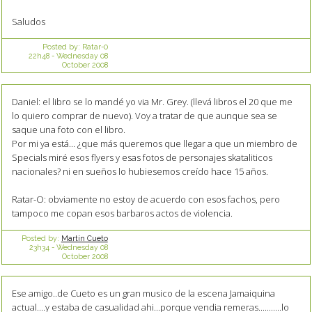
Saludos
Posted by:
Ratar-0
22h48
-
Wednesday 08
October 2008
Daniel: el libro se lo mandé yo via Mr. Grey. (llevá libros el 20 que me
lo quiero comprar de nuevo). Voy a tratar de que aunque sea se
saque una foto con el libro.
Por mi ya está... ¿que más queremos que llegar a que un miembro de
Specials miré esos flyers y esas fotos de personajes skataliticos
nacionales? ni en sueños lo hubiesemos creído hace 15 años.
Ratar-O: obviamente no estoy de acuerdo con esos fachos, pero
tampoco me copan esos barbaros actos de violencia.
Posted by:
Martín Cueto
23h34
-
Wednesday 08
October 2008
Ese amigo..de Cueto es un gran musico de la escena Jamaiquina
actual....y estaba de casualidad ahi...porque vendia remeras...........lo