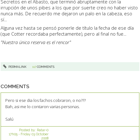
Secretos en el Abasto, que terminó abruptamente con la
irrupción de unos pibes a los que por suerte creo no haber visto
nunca más. De recuerdo me dejaron un palo en la cabeza, eso
sí...
Alguna vez hasta se pensó ponerle de título la fecha de ese día
(que Cotter recordaba perfectamente), pero al final no fue...
"Nuestra única reserva es el rencor"
PERMALINK
117
COMMENTS
COMMENTS
Pero si ese dia los fachos cobraron, o no???
Bah, asi me lo contaron varias personas.
Salú
Posted by:
Ratar-0
17h05
-
Friday 03
October
2008