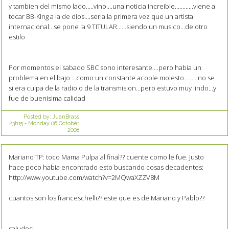
y tambien del mismo lado.....vino....una noticia increible............viene a
tocar BB-KIng a la de dios....seria la primera vez que un artista
internacional...se pone la 9 TITULAR......siendo un musico...de otro
estilo
Por momentos el sabado SBC sono interesante....pero habia un
problema en el bajo....como un constante acople molesto.........no se
si era culpa de la radio o de la transmision...pero estuvo muy lindo...y
fue de buenisima calidad
Posted by:
JuanBrass
23h15
-
Monday 06
October
2008
Mariano TP: toco Mama Pulpa al final?? cuente como le fue. Justo
hace poco habia encontrado esto buscando cosas decadentes:
http://www.youtube.com/watch?v=2MQwaXZZV8M
cuantos son los franceschelli?? este que es de Mariano y Pablo??
saludos!