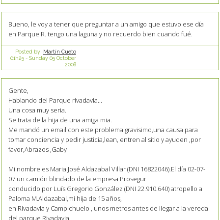
Bueno, le voy a tener que preguntar a un amigo que estuvo ese día
en Parque R. tengo una laguna y no recuerdo bien cuando fué.
Posted by:
Martín Cueto
01h25
-
Sunday 05
October
2008
Gente,
Hablando del Parque rivadavia...
Una cosa muy seria.
Se trata de la hija de una amiga mia.
Me mandó un email con este problema gravisimo,una causa para
tomar conciencia y pedir justicia,lean, entren al sitio y ayuden ,por
favor,Abrazos ,Gaby
Mi nombre es Maria José Aldazabal Villar (DNI 16822046).El día 02-07-
07 un camión blindado de la empresa Prosegur
conducido por Luís Gregorio González (DNI 22.910.640) atropello a
Paloma M.Aldazabal,mi hija de 15 años,
en Rivadavia y Campichuelo , unos metros antes de llegar a la vereda
del parque Rivadavia.