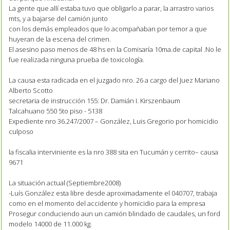
La gente que allí estaba tuvo que obligarlo a parar, la arrastro varios
mts, y a bajarse del camión junto
con los demás empleados que lo acompañaban por temor a que
huyeran de la escena del crimen.
El asesino paso menos de 48 hs en la Comisaría 10ma.de capital .No le
fue realizada ninguna prueba de toxicología.
La causa esta radicada en el juzgado nro. 26 a cargo del Juez Mariano
Alberto Scotto
secretaria de instrucción 155: Dr. Damián I. Kirszenbaum
Talcahuano 550 5to piso - 5138
Expediente nro 36.247/2007 – González, Luis Gregorio por homicidio
culposo
la fiscalia interviniente es la nro 388 sita en Tucumán y cerrito– causa
9671
La situación actual (Septiembre2008)
-Luís González esta libre desde aproximadamente el 040707, trabaja
como en el momento del accidente y homicidio para la empresa
Prosegur conduciendo aun un camión blindado de caudales, un ford
modelo 14000 de 11.000 kg.