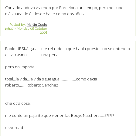
Corsario anduvo viviendo por Barcelona un tiempo, pero no supe
más nada de él desde hace como dos años.
Posted by:
Martín Cueto
19h07
-
Monday 06
October
2008
Pablo URSKA: igual...me reia...de lo que habia puesto...no se entendio
el sarcasmo................una pena
pero no importa......
total...la vida...la vida sigue igual.................como decia
roberto........Roberto Sanchez
che otra cosa...
me conto un pajarito que vienen las Bodys Natchers......??????
es verdad