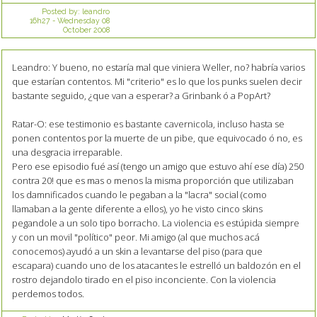
Posted by:
leandro
16h27
-
Wednesday 08
October 2008
Leandro: Y bueno, no estaría mal que viniera Weller, no? habría varios
que estarían contentos. Mi "criterio" es lo que los punks suelen decir
bastante seguido, ¿que van a esperar? a Grinbank ó a PopArt?
Ratar-O: ese testimonio es bastante cavernicola, incluso hasta se
ponen contentos por la muerte de un pibe, que equivocado ó no, es
una desgracia irreparable.
Pero ese episodio fué así (tengo un amigo que estuvo ahí ese día) 250
contra 20! que es mas o menos la misma proporción que utilizaban
los damnificados cuando le pegaban a la "lacra" social (como
llamaban a la gente diferente a ellos), yo he visto cinco skins
pegandole a un solo tipo borracho. La violencia es estúpida siempre
y con un movil "político" peor. Mi amigo (al que muchos acá
conocemos) ayudó a un skin a levantarse del piso (para que
escapara) cuando uno de los atacantes le estrelló un baldozón en el
rostro dejandolo tirado en el piso inconciente. Con la violencia
perdemos todos.