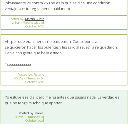
(obviamente 20 contra 250 no es lo que se dice una condición
ventajosa estrategicamente hablando).
Posted by:
Martín Cueto
23h45
-
Wednesday 08
October 2008
Ah, por que eran menos no bardearon. Cueto, por favor,
se quicieron hacer los pulentas y les salio al revez, la re quedaron.
Habla con gente que halla estado.
Tseaaaaaaaaaa
Posted by:
Ratar-0
00h04
-
Thursday 09
October 2008
Yo estuve ese día, pero me fui antes que pasara nada. La verdad es
que no tengo mucho que aportar...
Posted by:
daniel
00h16
-
Thursday 09
October 2008