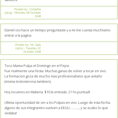
Posted by:
Corbatta
23h45
-
Monday 06
October
2008
Daniel vos hace un tiempo preguntaste y a mi me cuesta muchisimo
entrar a la pagina
Posted by:
Mr. Sala
03h03
-
Tuesday 07
October 2008
Toco Mama Pulpa el Domingo en el Pepsi.
Fue realmente una fiesta. Muchas ganas de volver a tocar en vivo.
La formacion goza de mucho mas profesionalismo que antaño
(misma testosterona tambien).
Hoy tocamos en Makena. $10 la entrada. 21 hs puntual!
Ultima oportunidad de ver a los Pulpas en vivo. Luego de esta fecha
alguno de sus integrantes vuelven a EEUU............, y se acabo lo que
sedaba!