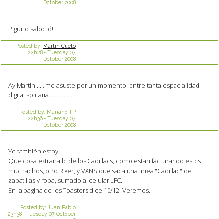
October 2008
Pigui lo sabotió!
Posted by:
Martín Cueto
22h28
-
Tuesday 07
October 2008
Ay Martin....., me asuste por un momento, entre tanta espacialidad
digital solitaria.................
Posted by:
Mariano TP
22h36
-
Tuesday 07
October 2008
Yo también estoy.
Que cosa extraña lo de los Cadillacs, como estan facturando estos
muchachos, otro River, y VANS que saca una linea "Cadillac" de
zapatillas y ropa, sumado al celular LFC.
En la pagina de los Toasters dice 10/12. Veremos.
Posted by:
Juan Pablo
23h38
-
Tuesday 07
October