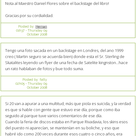
Nota al Maestro Daniel Flores sobre el backstage del libro!
Gracias por su cordialidad.
Posted by:
Hernan
01h37
-
Thursday 09
October 2008
Tengo una foto sacada en un backstage en Londres, del ano 1999
creo ( Martin seguro se acuerda bien) donde esta el Sr. Sterling de
Skatalites leyendo un flyer de una fecha de Satelite kingnston...hace
un rato hablaban de fotos y bue todo suma.
Posted by:
fatty
02h05
-
Thursday 09
October 2008
Si 20 van a apurar a una multitud, más que piola es suicida, y la verdad
es que si hable con gente que estuvo ese día, porque como iba
seguido al parque tuve varios comentarios de ese día.
Cuando la feria de discos estaba en Parque Rivadavia, los skins esos
del puesto ni aparecían, se mantenían en su boliche, y eso que
habré ido como 200 veces durante esos cuatro o cinco años, era