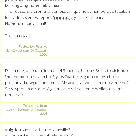
Dr. Ring Ding: no se hablo mas
The Toasters: tiraron una bombita ahi que no venian porque tocaban
los cadillacs en esa epoca (jajajajajaja) y no se hablo mas.
No viene nadie al final!!!!
Tseaaaaaaaaa
Posted by:
Ratar-0
21h52
-
Sunday 05
October
2008
Dr. rin raje, dejó una firma en el Space de Union y Respeto diciendo
"nos vemos en noviembre", y los Toasters siguen con esa fecha
programada, según tambien su Myspace, Jazzbo al final no viene no?
Se suspendió de todo! Alguien sabe si finalmente Weller toca en el
Personal?
Posted by:
juan
21h55
-
Sunday 05
October
2008
y alguien sabe si al final toca neville?
y si es verdad que por ahi viene aspo?