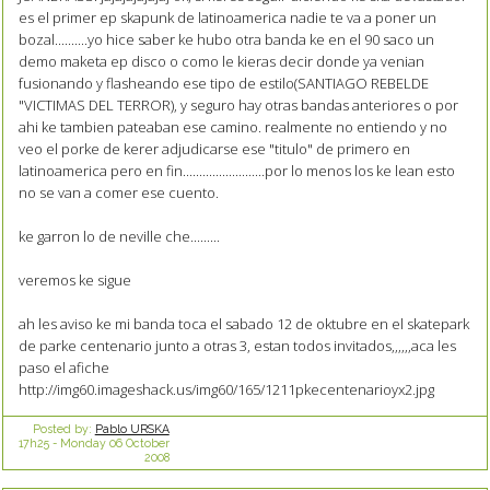
es el primer ep skapunk de latinoamerica nadie te va a poner un
bozal..........yo hice saber ke hubo otra banda ke en el 90 saco un
demo maketa ep disco o como le kieras decir donde ya venian
fusionando y flasheando ese tipo de estilo(SANTIAGO REBELDE
"VICTIMAS DEL TERROR), y seguro hay otras bandas anteriores o por
ahi ke tambien pateaban ese camino. realmente no entiendo y no
veo el porke de kerer adjudicarse ese "titulo" de primero en
latinoamerica pero en fin.........................por lo menos los ke lean esto
no se van a comer ese cuento.
ke garron lo de neville che.........
veremos ke sigue
ah les aviso ke mi banda toca el sabado 12 de oktubre en el skatepark
de parke centenario junto a otras 3, estan todos invitados,,,,,,aca les
paso el afiche
http://img60.imageshack.us/img60/165/1211pkecentenarioyx2.jpg
Posted by:
Pablo URSKA
17h25
-
Monday 06
October
2008