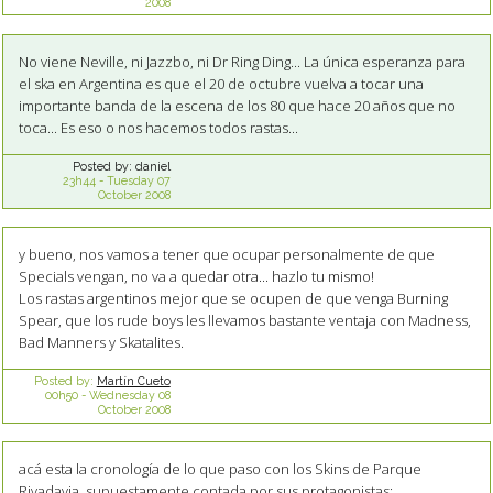
2008
No viene Neville, ni Jazzbo, ni Dr Ring Ding... La única esperanza para
el ska en Argentina es que el 20 de octubre vuelva a tocar una
importante banda de la escena de los 80 que hace 20 años que no
toca... Es eso o nos hacemos todos rastas...
Posted by:
daniel
23h44
-
Tuesday 07
October 2008
y bueno, nos vamos a tener que ocupar personalmente de que
Specials vengan, no va a quedar otra... hazlo tu mismo!
Los rastas argentinos mejor que se ocupen de que venga Burning
Spear, que los rude boys les llevamos bastante ventaja con Madness,
Bad Manners y Skatalites.
Posted by:
Martín Cueto
00h50
-
Wednesday 08
October 2008
acá esta la cronología de lo que paso con los Skins de Parque
Rivadavia, supuestamente contada por sus protagonistas: