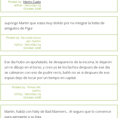
Posted by:
Martín Cueto
00h00
-
Saturday 04
October 2008
supongo Martin que estas muy dolido por no integrar la listita de
amiguitos de Pigui
Posted by:
facundo tucco
san martin
04h23
-
Saturday 04
October 2008
Ese dia hubo un apuñalado, ke desaparecio de la escena, le dejaron
un re dibujo en el torso, y creo yo ke los fachos despues de ese dia
se calmaron con eso de pudrir recis, bahh no se si despues de eso
espias dejo de tocar por un tiempo en capital.
Posted by:
Tomas Mc
carthy
07h03
-
Saturday 04
October 2008
Martin, hablá con Fatty de Bad Manners... él seguro que lo convence
para agregarte a su lista.