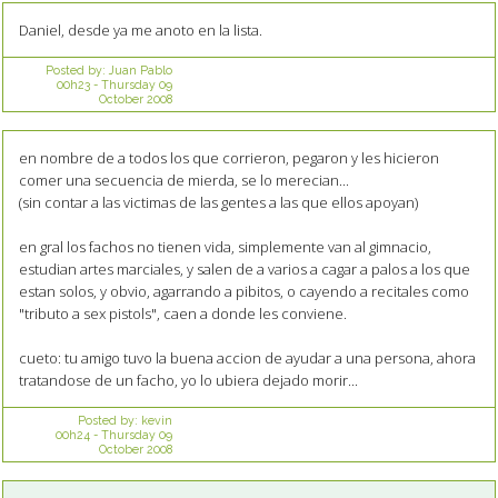
Daniel, desde ya me anoto en la lista.
Posted by:
Juan Pablo
00h23
-
Thursday 09
October 2008
en nombre de a todos los que corrieron, pegaron y les hicieron
comer una secuencia de mierda, se lo merecian...
(sin contar a las victimas de las gentes a las que ellos apoyan)
en gral los fachos no tienen vida, simplemente van al gimnacio,
estudian artes marciales, y salen de a varios a cagar a palos a los que
estan solos, y obvio, agarrando a pibitos, o cayendo a recitales como
"tributo a sex pistols", caen a donde les conviene.
cueto: tu amigo tuvo la buena accion de ayudar a una persona, ahora
tratandose de un facho, yo lo ubiera dejado morir...
Posted by:
kevin
00h24
-
Thursday 09
October 2008