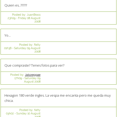
Quien es..?????
Posted by:
JuanBrass
23h09
-
Friday 08
August
2008
Yo...
Posted by:
Fatty
01h36
-
Saturday 09
August
2008
Que compraste? Tenes fotos para ver?
Posted by:
Jakoreggae
17h09
-
Saturday 09
August 2008
Hexagon 180 verde ingles. La vespa me encanta pero me queda muy
chica.
Posted by:
fatty
03h02
-
Sunday 10
August
2008