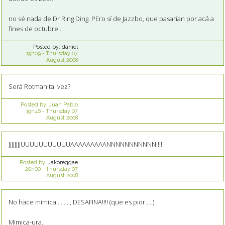
no sé nada de Dr Ring Ding. PEro sí de Jazzbo, que pasarían por acá a
fines de octubre...
Posted by:
daniel
19h09
-
Thursday 07
August 2008
Será Rotman tal vez?
Posted by:
Juan Pablo
19h46
-
Thursday 07
August 2008
JJJJJJJJUUUUUUUUUUUAAAAAAAAANNNNNNNNNNN!!!!
Posted by:
Jakoreggae
20h00
-
Thursday 07
August 2008
No hace mimica........., DESAFINA!!!! (que es pior.....)
Mimica-ura.