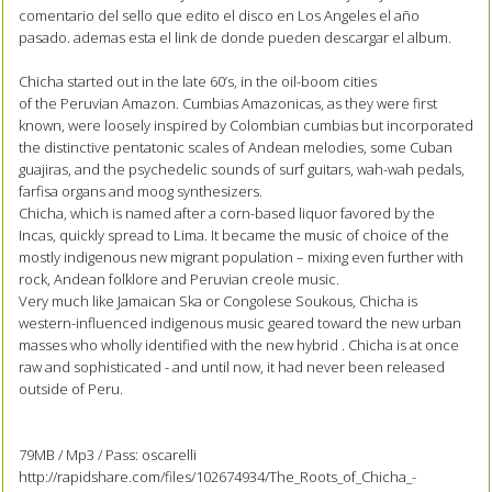
comentario del sello que edito el disco en Los Angeles el año
pasado. ademas esta el link de donde pueden descargar el album.
Chicha started out in the late 60’s, in the oil-boom cities
of the Peruvian Amazon. Cumbias Amazonicas, as they were first
known, were loosely inspired by Colombian cumbias but incorporated
the distinctive pentatonic scales of Andean melodies, some Cuban
guajiras, and the psychedelic sounds of surf guitars, wah-wah pedals,
farfisa organs and moog synthesizers.
Chicha, which is named after a corn-based liquor favored by the
Incas, quickly spread to Lima. It became the music of choice of the
mostly indigenous new migrant population – mixing even further with
rock, Andean folklore and Peruvian creole music.
Very much like Jamaican Ska or Congolese Soukous, Chicha is
western-influenced indigenous music geared toward the new urban
masses who wholly identified with the new hybrid . Chicha is at once
raw and sophisticated - and until now, it had never been released
outside of Peru.
79MB / Mp3 / Pass: oscarelli
http://rapidshare.com/files/102674934/The_Roots_of_Chicha_-