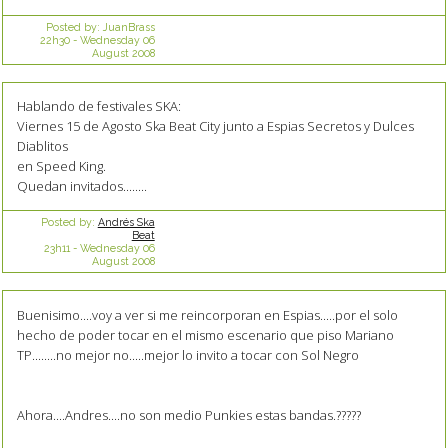
Posted by:
JuanBrass
22h30
-
Wednesday 06
August 2008
Hablando de festivales SKA:
Viernes 15 de Agosto Ska Beat City junto a Espias Secretos y Dulces
Diablitos
en Speed King.
Quedan invitados........
Posted by:
Andrés Ska
Beat
23h11
-
Wednesday 06
August 2008
Buenisimo....voy a ver si me reincorporan en Espias.....por el solo
hecho de poder tocar en el mismo escenario que piso Mariano
TP........no mejor no.....mejor lo invito a tocar con Sol Negro
Ahora....Andres....no son medio Punkies estas bandas.?????