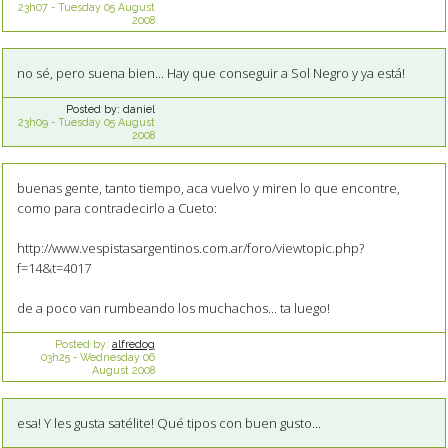
23h07
-
Tuesday 05
August
2008
no sé, pero suena bien... Hay que conseguir a Sol Negro y ya está!
Posted by:
daniel
23h09
-
Tuesday 05
August
2008
buenas gente, tanto tiempo, aca vuelvo y miren lo que encontre,
como para contradecirlo a Cueto:
http://www.vespistasargentinos.com.ar/foro/viewtopic.php?
f=14&t=4017
de a poco van rumbeando los muchachos... ta luego!
Posted by:
alfredog
03h25
-
Wednesday 06
August 2008
esa! Y les gusta satélite! Qué tipos con buen gusto...