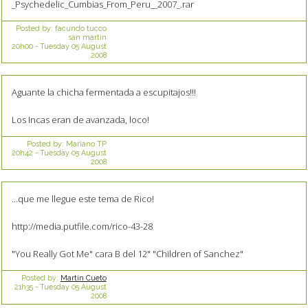
_Psychedelic_Cumbias_From_Peru__2007_.rar
Posted by:
facundo tucco
san martin
20h00
-
Tuesday 05
August
2008
Aguante la chicha fermentada a escupitajos!!!
Los Incas eran de avanzada, loco!
Posted by:
Mariano TP
20h42
-
Tuesday 05
August
2008
...que me llegue este tema de Rico!
http://media.putfile.com/rico-43-28
"You Really Got Me" cara B del 12" "Children of Sanchez"
Posted by:
Martín Cueto
21h35
-
Tuesday 05
August
2008