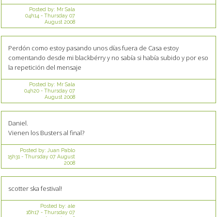
Posted by:
Mr Sala
04h14
-
Thursday 07
August 2008
Perdón como estoy pasando unos días fuera de Casa estoy
comentando desde mi blackbérry y no sabía si había subido y por eso
la repetición del mensaje
Posted by:
Mr Sala
04h20
-
Thursday 07
August 2008
Daniel.
Vienen los Busters al final?
Posted by:
Juan Pablo
15h31
-
Thursday 07
August
2008
scotter ska festival!
Posted by:
ale
16h17
-
Thursday 07