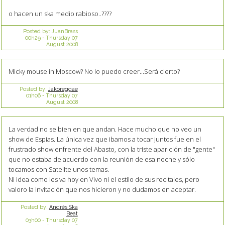
o hacen un ska medio rabioso..????
Posted by:
JuanBrass
00h29
-
Thursday 07
August 2008
Micky mouse in Moscow? No lo puedo creer...Será cierto?
Posted by:
Jakoreggae
01h06
-
Thursday 07
August 2008
La verdad no se bien en que andan. Hace mucho que no veo un
show de Espias. La única vez que ibamos a tocar juntos fue en el
frustrado show enfrente del Abasto, con la triste aparición de "gente"
que no estaba de acuerdo con la reunión de esa noche y sólo
tocamos con Satelite unos temas.
Ni idea como les va hoy en Vivo ni el estilo de sus recitales, pero
valoro la invitación que nos hicieron y no dudamos en aceptar.
Posted by:
Andrés Ska
Beat
03h00
-
Thursday 07