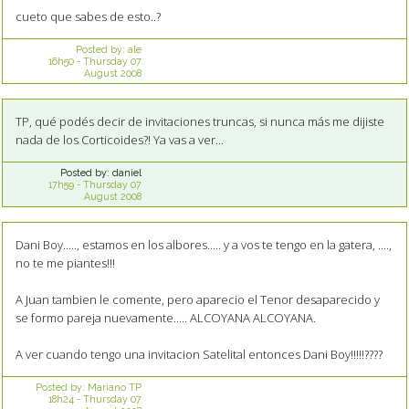
cueto que sabes de esto..?
Posted by:
ale
16h50
-
Thursday 07
August 2008
TP, qué podés decir de invitaciones truncas, si nunca más me dijiste
nada de los Corticoides?! Ya vas a ver...
Posted by:
daniel
17h59
-
Thursday 07
August 2008
Dani Boy....., estamos en los albores..... y a vos te tengo en la gatera, ....,
no te me piantes!!!
A Juan tambien le comente, pero aparecio el Tenor desaparecido y
se formo pareja nuevamente..... ALCOYANA ALCOYANA.
A ver cuando tengo una invitacion Satelital entonces Dani Boy!!!!!????
Posted by:
Mariano TP
18h24
-
Thursday 07