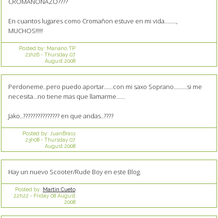
CROMAÑONAZO????
En cuantos lugares como Cromañon estuve en mi vida........,
MUCHOS!!!!!
Posted by:
Mariano TP
21h26
-
Thursday 07
August 2008
Perdoneme..pero puedo aportar......con mi saxo Soprano.........si me
necesita...no tiene mas que llamarme......
Jako..??????????????? en que andas..????
Posted by:
JuanBrass
23h08
-
Thursday 07
August 2008
Hay un nuevo Scooter/Rude Boy en este Blog.
Posted by:
Martín Cueto
22h22
-
Friday 08
August
2008