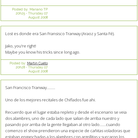
Posted by:
Mariano TP
20h25
-
Thursday 07
August 2008
Lost es donde era San Fransisco Tranway (Araoz y Santa Fé).
Jako, you're right!
Maybe you know his tricks since long ago.
Posted by:
Martín Cueto
20h28
-
Thursday 07
August 2008
San Francisco Tranway.........
Uno de los mejores recitales de Chiflados fue ahi.
Recuerdo que el lugar estaba repleto y desde el escenario se veia
dos alambres, uno de cada lado que salian de arriba nuestro y
pasando por arriba de la gente llegaban al otro lado.......cuando
comenzo el show prendieron una especie de cañitas voladoras que
estaban enganchadas a los alambres con argollitas y surcaron los