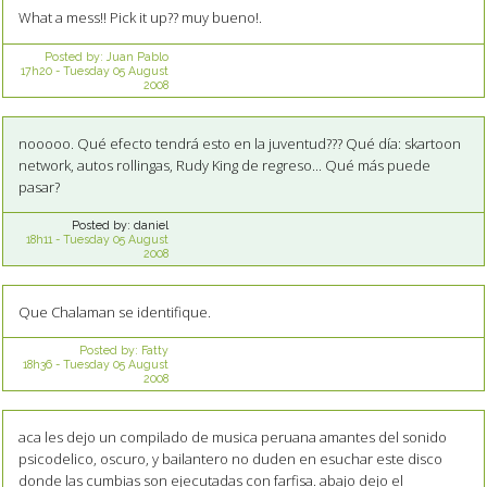
What a mess!! Pick it up?? muy bueno!.
Posted by:
Juan Pablo
17h20
-
Tuesday 05
August
2008
nooooo. Qué efecto tendrá esto en la juventud??? Qué día: skartoon
network, autos rollingas, Rudy King de regreso... Qué más puede
pasar?
Posted by:
daniel
18h11
-
Tuesday 05
August
2008
Que Chalaman se identifique.
Posted by:
Fatty
18h36
-
Tuesday 05
August
2008
aca les dejo un compilado de musica peruana amantes del sonido
psicodelico, oscuro, y bailantero no duden en esuchar este disco
donde las cumbias son ejecutadas con farfisa. abajo dejo el