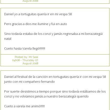
August 2008
Daniel yo a tortuguitas quería ir en mi vespa 58
Pero gracias a dios me ilumine y fui en auto
Sino todavía estaba de los conzi y jamás regresaba a mi berazategúi
natal
Cueto hasta Varela llegó!!!!!!!!
Posted by:
Mr Sala
04h06
-
Thursday 07
August 2008
Daniel al festival de la canción en tortuguitas quería ir con mi vespa 58
junto con mi compañero fernando
Por suerte desistimos a tiempo porque sino todavía estábamos de los
conzi y no volvíamos jamás a nuestro berazategúi querido
Cueto a varela me animó!!!!!!