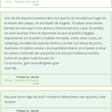
22h31
-
Tuesday 05
August
2008
Uno de los mejores eventos-ska a los que fui en mi vida tuvo lugar en
el medio del campo, en el estado de Virginia. Tocaban unas veinte
bandas en vivo que ni me atrevo a mencionar acá, y que, la verdad,
no eran buenas. Pero lo imporante es que el público llegaba
mayormente en scooters y habían montado, entre otras cosas, un
camping y un tallercito para las motos y un bar con mesa de pool y
Guinness. En pleno verano, era buenísimo tirarse en el pasto a mirar
las motos corriendo de una punta a la otra por la llanura sureña...
Como en un gran rude boy-pic nic
Y a la noche, gran soul-allnighter-gran
Qué día...
Posted by:
daniel
22h42
-
Tuesday 05
August
2008
hay que hacer algo así acá! Y nosotros deberíamos ser quienes, este
verano!
Posted by:
daniel