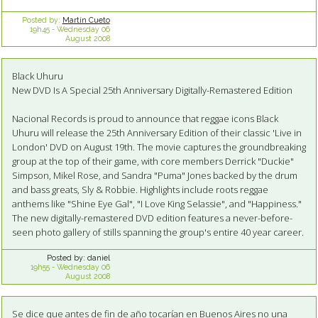
Posted by:
Martín Cueto
19h45
-
Wednesday 06
August 2008
Black Uhuru
New DVD Is A Special 25th Anniversary Digitally-Remastered Edition
Nacional Records is proud to announce that reggae icons Black
Uhuru will release the 25th Anniversary Edition of their classic 'Live in
London' DVD on August 19th. The movie captures the groundbreaking
group at the top of their game, with core members Derrick "Duckie"
Simpson, Mikel Rose, and Sandra "Puma" Jones backed by the drum
and bass greats, Sly & Robbie. Highlights include roots reggae
anthems like "Shine Eye Gal", "I Love King Selassie", and "Happiness."
The new digitally-remastered DVD edition features a never-before-
seen photo gallery of stills spanning the group's entire 40 year career.
Posted by:
daniel
19h55
-
Wednesday 06
August 2008
Se dice que antes de fin de año tocarían en Buenos Aires no una