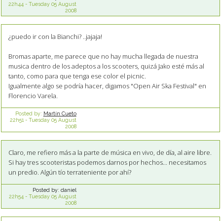
22h44
-
Tuesday 05
August
2008
¿puedo ir con la Bianchi? ..jajaja!
Bromas aparte, me parece que no hay mucha llegada de nuestra
musica dentro de los adeptos a los scooters, quizá Jako esté más al
tanto, como para que tenga ese color el picnic.
Igualmente algo se podría hacer, digamos "Open Air Ska Festival" en
Florencio Varela.
Posted by:
Martín Cueto
22h51
-
Tuesday 05
August
2008
Claro, me refiero más a la parte de música en vivo, de día, al aire libre.
Si hay tres scooteristas podemos darnos por hechos... necesitamos
un predio. Algún tío terrateniente por ahí?
Posted by:
daniel
22h54
-
Tuesday 05
August
2008