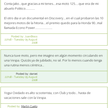
Conta Jako...que gracias a mi tenes....esa moto 125.....que era de mi
abuelo Politico.............
El otro dia vi un documental en Discovery....en el cual probaron las 10
mejores motos de la hitoria....el premio quedo para la Honda 90...mal
llamada Econo Power........................
Posted by:
JuanBrass
22h16
-
Tuesday 05
August
2008
Nunca tuve moto, pero me imagino en algún momento circulando en
una Vespa. Quizás ya de jubilado, no sé. Por lo menos cuando tenga
una rutina menos céntrica...
Posted by:
daniel
22h18
-
Tuesday 05
August
2008
Yogui Oxidado es alto scooterista, con Club y todo... hasta de
vacaciones sale con la Vespa.
Posted by:
Martín Cueto