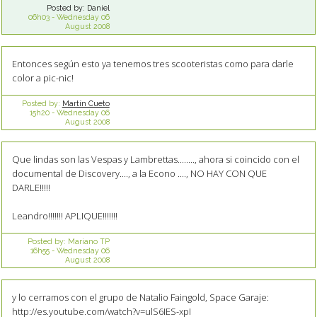
Posted by:
Daniel
06h03
-
Wednesday 06
August 2008
Entonces según esto ya tenemos tres scooteristas como para darle
color a pic-nic!
Posted by:
Martín Cueto
15h20
-
Wednesday 06
August 2008
Que lindas son las Vespas y Lambrettas........, ahora si coincido con el
documental de Discovery...., a la Econo ...., NO HAY CON QUE
DARLE!!!!!
Leandro!!!!!!! APLIQUE!!!!!!!
Posted by:
Mariano TP
16h55
-
Wednesday 06
August 2008
y lo cerramos con el grupo de Natalio Faingold, Space Garaje:
http://es.youtube.com/watch?v=ulS6IES-xpI