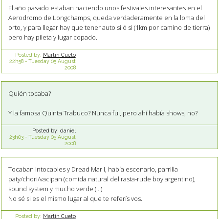
El año pasado estaban haciendo unos festivales interesantes en el
Aerodromo de Longchamps, queda verdaderamente en la loma del
orto, y para llegar hay que tener auto si ó si (1km por camino de tierra)
pero hay pileta y lugar copado.
Posted by:
Martín Cueto
22h58
-
Tuesday 05
August
2008
Quién tocaba?
Y la famosa Quinta Trabuco? Nunca fui, pero ahí había shows, no?
Posted by:
daniel
23h03
-
Tuesday 05
August
2008
Tocaban Intocables y Dread Mar I, había escenario, parrilla
paty/chori/vacipan (comida natural del rasta-rude boy argentino),
sound system y mucho verde (...).
No sé si es el mismo lugar al que te referís vos.
Posted by:
Martín Cueto