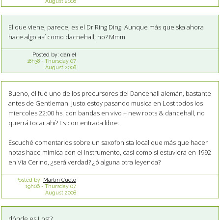
August 2008
El que viene, parece, es el Dr Ring Ding. Aunque más que ska ahora
hace algo así como dacnehall, no? Mmm
Posted by:
daniel
18h38
-
Thursday 07
August 2008
Bueno, él fué uno de los precursores del Dancehall alemán, bastante
antes de Gentleman. Justo estoy pasando musica en Lost todos los
miercoles 22:00 hs. con bandas en vivo + new roots & dancehall, no
querrá tocar ahí? Es con entrada libre.
Escuché comentarios sobre un saxofonista local que más que hacer
notas hace mímica con el instrumento, casi como si estuviera en 1992
en Via Cerino, ¿será verdad? ¿ó alguna otra leyenda?
Posted by:
Martín Cueto
19h06
-
Thursday 07
August 2008
dónde es Lost?