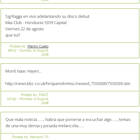
Sig Ragga en vivo adelantando su disco debut.
Kika Club - Honduras 5339 Capital
Viernes 22 de agosto
que tul?
Posted by:
Martín Cueto
16h37
-
Sunday 10
August
2008
Murió Isaac Hayes...
http://news.bbc.co.uk/hi/spanish/misc/newsid_7553000/7553030.stm
Posted by:
MAGT
02h30
-
Monday 11
August
2008
Que mala noticia......., habra que ponerse a escuchar algo......, temas
de una muy densa y pesada melancolia......
Posted by:
Mariano TP