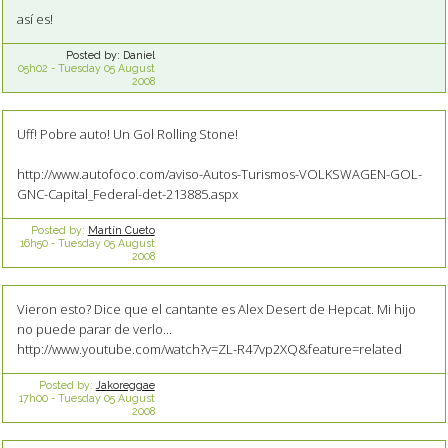
así es!
Posted by:
Daniel
05h02
-
Tuesday 05
August
2008
Uff! Pobre auto! Un Gol Rolling Stone!
http://www.autofoco.com/aviso-Autos-Turismos-VOLKSWAGEN-GOL-
GNC-Capital_Federal-det-213885.aspx
Posted by:
Martín Cueto
16h50
-
Tuesday 05
August
2008
Vieron esto? Dice que el cantante es Alex Desert de Hepcat. Mi hijo
no puede parar de verlo...
http://www.youtube.com/watch?v=ZL-R47vp2XQ&feature=related
Posted by:
Jakoreggae
17h00
-
Tuesday 05
August
2008