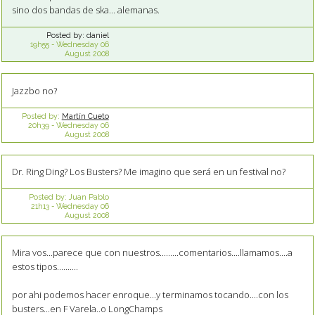
sino dos bandas de ska... alemanas.
Posted by:
daniel
19h55
-
Wednesday 06
August 2008
Jazzbo no?
Posted by:
Martín Cueto
20h39
-
Wednesday 06
August 2008
Dr. Ring Ding? Los Busters? Me imagino que será en un festival no?
Posted by:
Juan Pablo
21h13
-
Wednesday 06
August 2008
Mira vos...parece que con nuestros.........comentarios....llamamos....a
estos tipos..........
por ahi podemos hacer enroque...y terminamos tocando....con los
busters...en F Varela..o LongChamps