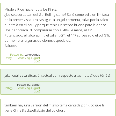
Miralo a Rico haciendo a los Kinks...
¿No se acordaban del Gol Rolling stone? Salió como edicion limitada
en la primer visita. Era casi igual a un gol corrienta, salvo por la calco
que traía en el baul y porque tenia un stereo bueno para la epoca.
Una pedorrada. Ni compararse con el 404 Le mans, el 125
Potenciado, el falco sprint, el valiant GT , el 147 sorpazzo o el gol GTi,
por nombrar algunas ediciones especiales.
Saludos
Posted by:
Jakoreggae
21h51
-
Tuesday 05
August
2008
Jako, cuál es tu situación actual con respecto a las motos? que ténés?
Posted by:
daniel
21h53
-
Tuesday 05
August
2008
también hay una versión del mismo tema cantada por Rico que la
tiene Chris Blackwell abajo del colchón.