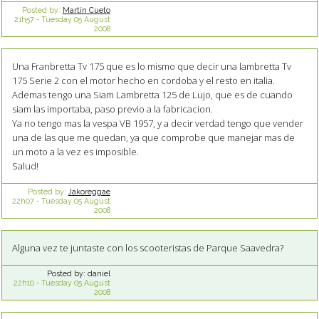
Posted by:
Martín Cueto
21h57
-
Tuesday 05
August
2008
Una Franbretta Tv 175 que es lo mismo que decir una lambretta Tv
175 Serie 2 con el motor hecho en cordoba y el resto en italia.
Ademas tengo una Siam Lambretta 125 de Lujo, que es de cuando
siam las importaba, paso previo a la fabricacion.
Ya no tengo mas la vespa VB 1957, y a decir verdad tengo que vender
una de las que me quedan, ya que comprobe que manejar mas de
un moto a la vez es imposible.
Salud!
Posted by:
Jakoreggae
22h07
-
Tuesday 05
August
2008
Alguna vez te juntaste con los scooteristas de Parque Saavedra?
Posted by:
daniel
22h10
-
Tuesday 05
August
2008