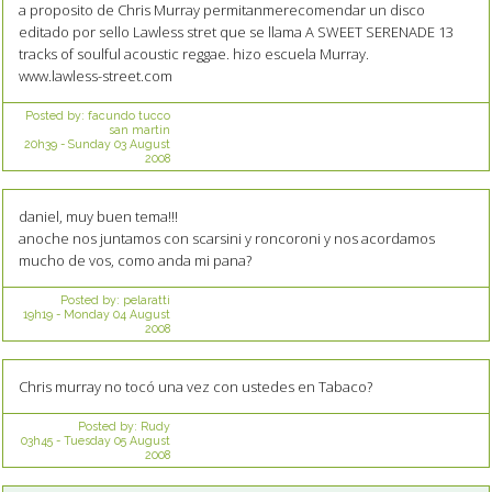
a proposito de Chris Murray permitanmerecomendar un disco
editado por sello Lawless stret que se llama A SWEET SERENADE 13
tracks of soulful acoustic reggae. hizo escuela Murray.
www.lawless-street.com
Posted by:
facundo tucco
san martin
20h39
-
Sunday 03
August
2008
daniel, muy buen tema!!!
anoche nos juntamos con scarsini y roncoroni y nos acordamos
mucho de vos, como anda mi pana?
Posted by:
pelaratti
19h19
-
Monday 04
August
2008
Chris murray no tocó una vez con ustedes en Tabaco?
Posted by:
Rudy
03h45
-
Tuesday 05
August
2008