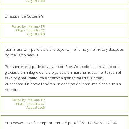
August 2008
El festival de Cotter????
Posted by:
Mariano TP
16h34
-
Thursday 07
August 2008
Juan Brass........, puro bla bla lo suyo....., me llamo y me invito y despues
no me llamo mas!!!!!
Por suerte te la pude devolver con "Los Corticoides", proyecto que
gracias a un milagro del cielo ya esta en marcha nuevamente (con el
saxo original, Patito). Ya entraron a grabar Paradisi, Cotter y
Zuasnabar. En breve tendran un anticipo del postumo disco aun sin
nombre.
Posted by:
Mariano TP
16h45
-
Thursday 07
August 2008
http://www.snwmf.com/phorum/read.php?f=1&i=179342&t=179342