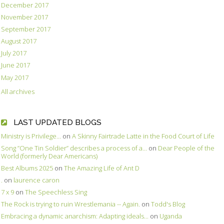
December 2017
November 2017
September 2017
August 2017
July 2017
June 2017
May 2017
All archives
LAST UPDATED BLOGS
Ministry is Privilege...
on
A Skinny Fairtrade Latte in the Food Court of Life
Song ”One Tin Soldier” describes a process of a...
on
Dear People of the
World (formerly Dear Americans)
Best Albums 2025
on
The Amazing Life of Ant D
.
on
laurence caron
7 x 9
on
The Speechless Sing
The Rock is trying to ruin Wrestlemania -- Again.
on
Todd's Blog
Embracing a dynamic anarchism: Adapting ideals...
on
Uganda