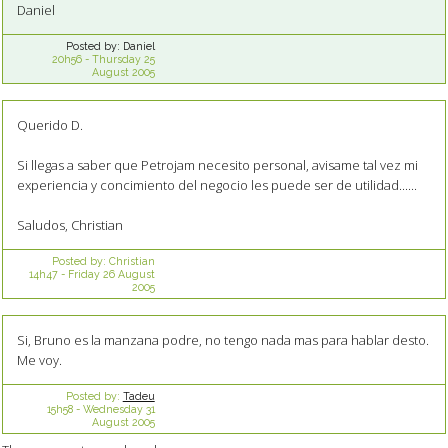
Daniel
Posted by:
Daniel
20h56
-
Thursday 25
August 2005
Querido D.
Si llegas a saber que Petrojam necesito personal, avisame tal vez mi
experiencia y concimiento del negocio les puede ser de utilidad......
Saludos, Christian
Posted by:
Christian
14h47
-
Friday 26
August
2005
Si, Bruno es la manzana podre, no tengo nada mas para hablar desto.
Me voy.
Posted by:
Tadeu
15h58
-
Wednesday 31
August 2005