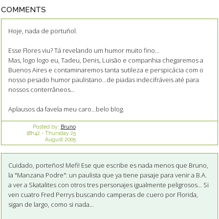
COMMENTS
Hoje, nada de portuñol.
Esse Flores viu? Tá revelando um humor muito fino...
Mas, logo logo eu, Tadeu, Denis, Luisão e companhia chegaremos a
Buenos Aires e contaminaremos tanta sutileza e perspicácia com o
nosso pesado humor paulistano...de piadas indecifráveis até para
nossos conterrâneos...
Aplausos da favela meu caro...belo blog.
Posted by:
Bruno
18h42
-
Thursday 25
August 2005
Cuidado, porteños! Mefi! Ese que escribe es nada menos que Bruno,
la "Manzana Podre": un paulista que ya tiene pasaje para venir a B.A.
a ver a Skatalites con otros tres personajes igualmente peligrosos... Si
ven cuatro Fred Perrys buscando camperas de cuero por Florida,
sigan de largo, como si nada...