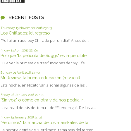
RECENT POSTS
Thursday 15
November 2018
23h23
Los Chiflados: ¡el regreso!
"Yo fui un rude boy Chiflado por un día!" Antes de...
Friday 13
April 2018
22h03
Por qué "la película de Suggs" es imperdible
Fui a ver la primera de tres funciones de “My Life...
Sunday 01
April 2018
19h50
Mr Review: la buena educación (musical)
Esta noche, en Niceto van a sonar algunas de las...
Friday 26
January 2018
22h21
"Sin voz" o cómo en otra vida nos podría ir...
La verdad detrás del tema 1 de "El enemigo". De la v a...
Friday 19
January 2018
14h31
"Perdimos": la marcha de los mariskales de la...
La historia detrás de "Perdimos", tema seis del tercer...