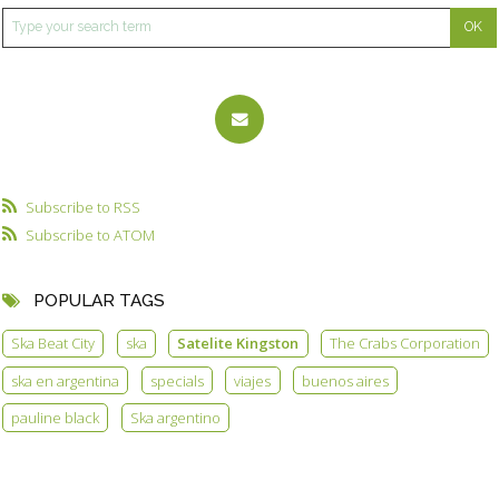
Subscribe to RSS
Subscribe to ATOM
POPULAR TAGS
Ska Beat City
ska
Satelite Kingston
The Crabs Corporation
ska en argentina
specials
viajes
buenos aires
pauline black
Ska argentino