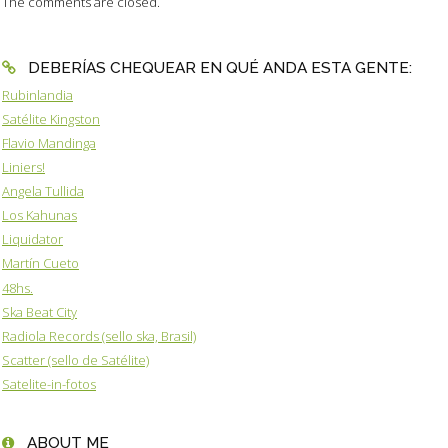
The comments are closed.
DEBERÍAS CHEQUEAR EN QUÉ ANDA ESTA GENTE:
Rubinlandia
Satélite Kingston
Flavio Mandinga
Liniers!
Angela Tullida
Los Kahunas
Liquidator
Martín Cueto
48hs.
Ska Beat City
Radiola Records (sello ska, Brasil)
Scatter (sello de Satélite)
Satelite-in-fotos
ABOUT ME