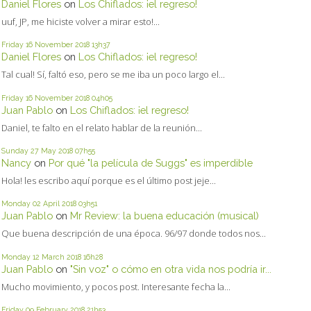
Daniel Flores
on
Los Chiflados: ¡el regreso!
uuf, JP, me hiciste volver a mirar esto!...
Friday 16
November 2018
13h37
Daniel Flores
on
Los Chiflados: ¡el regreso!
Tal cual! Sí, faltó eso, pero se me iba un poco largo el...
Friday 16
November 2018
04h05
Juan Pablo
on
Los Chiflados: ¡el regreso!
Daniel, te falto en el relato hablar de la reunión...
Sunday 27
May 2018
07h55
Nancy
on
Por qué "la película de Suggs" es imperdible
Hola! les escribo aquí porque es el último post jeje...
Monday 02
April 2018
03h51
Juan Pablo
on
Mr Review: la buena educación (musical)
Que buena descripción de una época. 96/97 donde todos nos...
Monday 12
March 2018
16h28
Juan Pablo
on
"Sin voz" o cómo en otra vida nos podría ir...
Mucho movimiento, y pocos post. Interesante fecha la...
Friday 09
February 2018
21h53