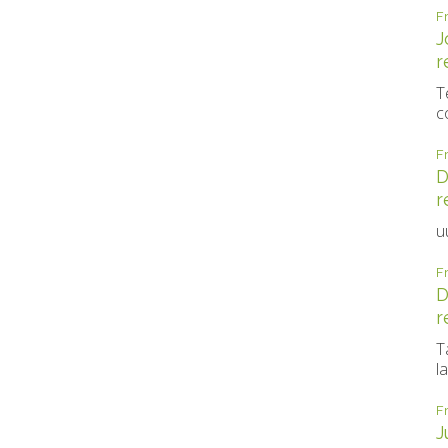
F
J
r
T
c
F
D
r
u
F
D
r
T
la
F
J