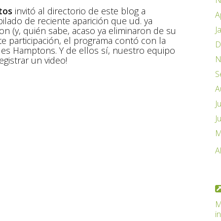
N
tos
invitó al directorio de este blog a
A
ilado de reciente aparición que ud. ya
J
 (y, quién sabe, acaso ya eliminaron de su
te participación, el programa contó con la
D
les Hamptons. Y de ellos sí, nuestro equipo
N
gistrar un video!
S
A
J
J
M
A
M
i