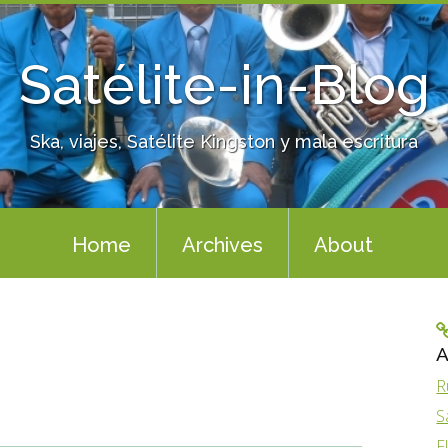
Satélite-in-Blog
Ska, viajes, Satélite Kingston y mala escritura
Home
Archives
About
A
R
S
F