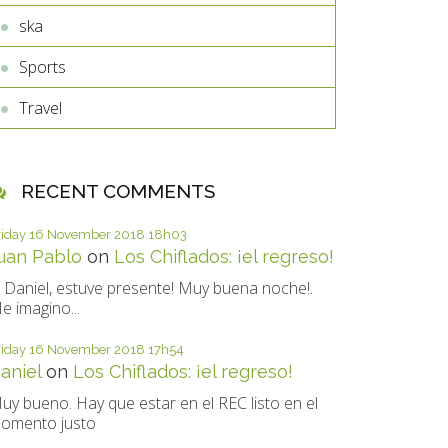
ska
Sports
Travel
RECENT COMMENTS
riday 16
November 2018
18h03
uan Pablo
on
Los Chiflados: ¡el regreso!
i Daniel, estuve presente! Muy buena noche!.
e imagino...
riday 16
November 2018
17h54
aniel
on
Los Chiflados: ¡el regreso!
uy bueno. Hay que estar en el REC listo en el
omento justo