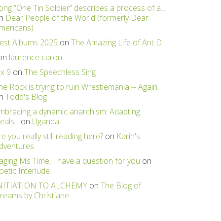
ong ”One Tin Soldier” describes a process of a...
n
Dear People of the World (formerly Dear
mericans)
est Albums 2025
on
The Amazing Life of Ant D
on
laurence caron
 x 9
on
The Speechless Sing
he Rock is trying to ruin Wrestlemania -- Again.
n
Todd's Blog
mbracing a dynamic anarchism: Adapting
eals...
on
Uganda
re you really still reading here?
on
Karin's
dventures
aging Ms Time, I have a question for you
on
oetic Interlude
NITIATION TO ALCHEMY
on
The Blog of
reams by Christiane