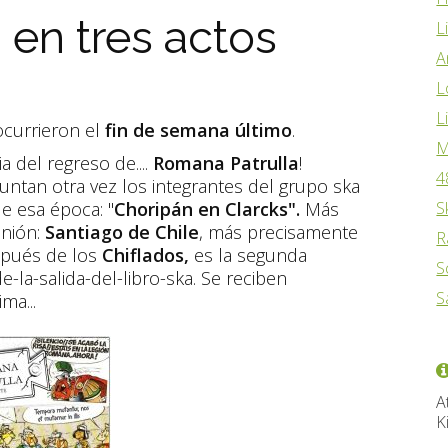
en tres actos
L
A
L
L
ocurrieron el
fin de semana último
.
M
ia del regreso de....
Romana Patrulla
!
4
juntan otra vez los integrantes del grupo ska
de esa época: "
Choripán en Clarcks".
Más
S
unión:
Santiago de Chile
, más precisamente
R
espués de los
Chiflados,
es la segunda
S
la-salida-del-libro-ska. Se reciben
S
ma...
A
K