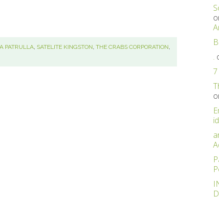
S
o
A
B
A PATRULLA
,
SATELITE KINGSTON
,
THE CRABS CORPORATION
,
.
7
T
o
E
id
a
A
P
P
I
D