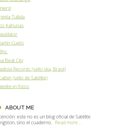
iniers!
ngela Tullida
os Kahunas
iquidator
artín Cueto
8hs.
ka Beat City
adiola Records (sello ska, Brasil)
catter (sello de Satélite)
atelite-in-fotos
ABOUT ME
tención: este no es un blog oficial de Satélite
ingston, sino el cuaderno...
Read more ...