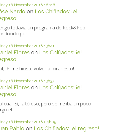
riday 16
November 2018
16h16
óse Nardo
on
Los Chiflados: ¡el
egreso!
engo todavia un programa de Rock&Pop
onducido por...
riday 16
November 2018
13h41
aniel Flores
on
Los Chiflados: ¡el
egreso!
uf, JP, me hiciste volver a mirar esto!...
riday 16
November 2018
13h37
aniel Flores
on
Los Chiflados: ¡el
egreso!
al cual! Sí, faltó eso, pero se me iba un poco
rgo el...
riday 16
November 2018
04h05
uan Pablo
on
Los Chiflados: ¡el regreso!