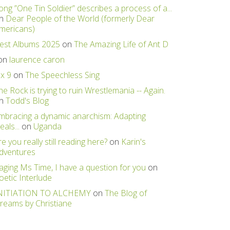
ong ”One Tin Soldier” describes a process of a...
n
Dear People of the World (formerly Dear
mericans)
est Albums 2025
on
The Amazing Life of Ant D
on
laurence caron
 x 9
on
The Speechless Sing
he Rock is trying to ruin Wrestlemania -- Again.
n
Todd's Blog
mbracing a dynamic anarchism: Adapting
eals...
on
Uganda
re you really still reading here?
on
Karin's
dventures
aging Ms Time, I have a question for you
on
oetic Interlude
NITIATION TO ALCHEMY
on
The Blog of
reams by Christiane