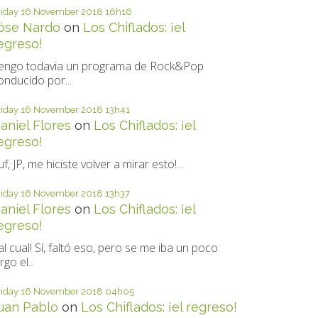
riday 16
November 2018
16h16
óse Nardo
on
Los Chiflados: ¡el
egreso!
engo todavia un programa de Rock&Pop
onducido por...
riday 16
November 2018
13h41
aniel Flores
on
Los Chiflados: ¡el
egreso!
uf, JP, me hiciste volver a mirar esto!...
riday 16
November 2018
13h37
aniel Flores
on
Los Chiflados: ¡el
egreso!
al cual! Sí, faltó eso, pero se me iba un poco
rgo el...
riday 16
November 2018
04h05
uan Pablo
on
Los Chiflados: ¡el regreso!