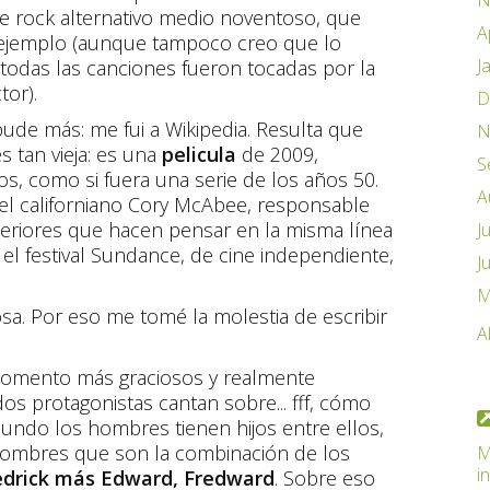
N
e rock alternativo medio noventoso, que
A
r ejemplo (aunque tampoco creo que lo
J
 todas las canciones fueron tocadas por la
tor).
D
 pude más: me fui a Wikipedia. Resulta que
N
s tan vieja: es una
pelicula
de 2009,
S
os, como si fuera una serie de los años 50.
A
 el californiano Cory McAbee, responsable
nteriores que hacen pensar en la misma línea
J
 el festival Sundance, de cine independiente,
J
M
osa. Por eso me tomé la molestia de escribir
A
el momento más graciosos y realmente
os protagonistas cantan sobre... fff, cómo
mundo los hombres tienen hijos entre ellos,
 nombres que son la combinación de los
M
i
drick más Edward, Fredward
. Sobre eso