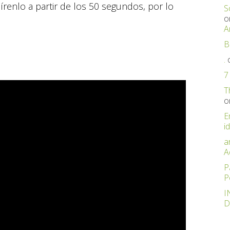
mírenlo a partir de los 50 segundos, por lo
S
o
A
B
.
7
T
o
E
id
a
A
P
P
I
D