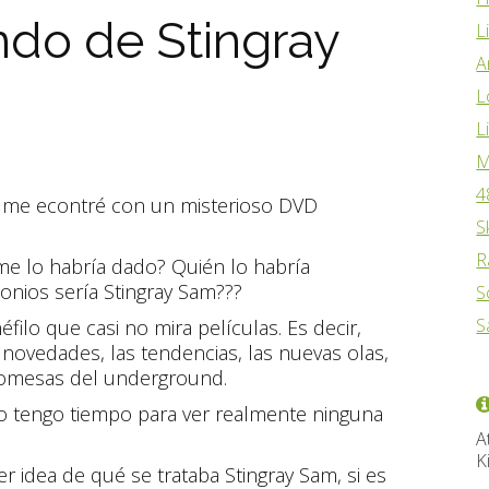
ndo de Stingray
L
A
L
L
M
4
, me econtré con un misterioso DVD
S
R
me lo habría dado? Quién lo habría
nios sería Stingray Sam???
S
S
ilo que casi no mira películas. Es decir,
ovedades, las tendencias, las nuevas olas,
promesas del underground.
 no tengo tiempo para ver realmente ninguna
A
K
r idea de qué se trataba Stingray Sam, si es