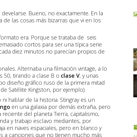
 develarse. Bueno, no exactamente. En la
a de las cosas más bizarras que vi en los
 formato era. Porque se trataba de seis
Demasiado cortos para ser una típica serie
s cada diez minutos no parecían propios de
les. Alternaba una filmación vintage, a lo
os 50, tirando a clase B o
clase V
, y unas
po diseño gráfico ruso de la primera mitad
 de Satélite Kingston, por ejemplo).
o ni hablar de la historia. Stingray es un
ango
en una galaxia por demás extraña, pero
reciente del planeta Tierra, capitalismo,
anda y trabajo esclavo mediantes, por
aja en naves espaciales, pero en blanco y
os a canciones que no tienen mucho más