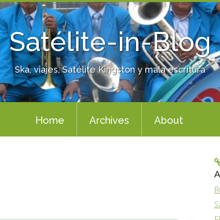
Satélite-in-Blog
Ska, viajes, Satélite Kingston y mala escritura
Home
Archives
About
A
R
S
F