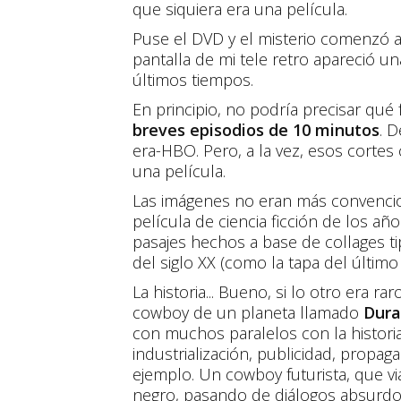
que siquiera era una película.
Puse el DVD y el misterio comenzó a
pantalla de mi tele retro apareció un
últimos tiempos.
En principio, no podría precisar qué
breves episodios de 10 minutos
. 
era-HBO. Pero, a la vez, esos corte
una película.
Las imágenes no eran más convenciona
película de ciencia ficción de los añ
pasajes hechos a base de collages ti
del siglo XX (como la tapa del último
La historia... Bueno, si lo otro era rar
cowboy de un planeta llamado
Dur
con muchos paralelos con la historia 
industrialización, publicidad, propag
ejemplo. Un cowboy futurista, que vi
negro, pasando de diálogos absurd