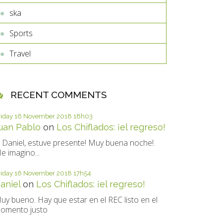
ska
Sports
Travel
RECENT COMMENTS
riday 16
November 2018
18h03
uan Pablo
on
Los Chiflados: ¡el regreso!
i Daniel, estuve presente! Muy buena noche!.
e imagino...
riday 16
November 2018
17h54
aniel
on
Los Chiflados: ¡el regreso!
uy bueno. Hay que estar en el REC listo en el
omento justo