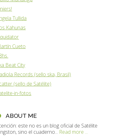
iniers!
ngela Tullida
os Kahunas
iquidator
artín Cueto
8hs.
ka Beat City
adiola Records (sello ska, Brasil)
catter (sello de Satélite)
atelite-in-fotos
ABOUT ME
tención: este no es un blog oficial de Satélite
ingston, sino el cuaderno...
Read more ...