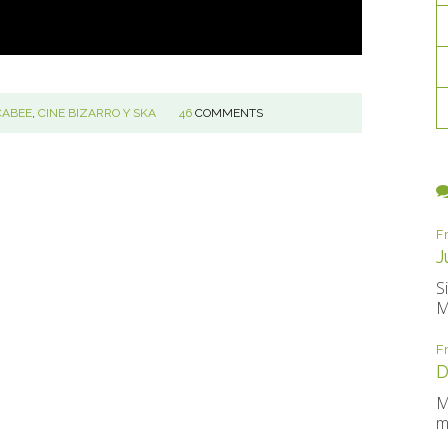
CABEE
,
CINE BIZARRO Y SKA
46
COMMENTS
F
J
S
M
F
D
M
m