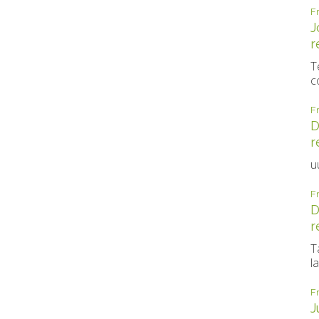
F
J
r
T
c
F
D
r
u
F
D
r
T
la
F
J