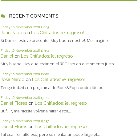
RECENT COMMENTS
Friday 16
November 2018
18h03
Juan Pablo
on
Los Chiflados: ¡el regreso!
Si Daniel, estuve presente! Muy buena noche!. Me imagino...
Friday 16
November 2018
17h54
Daniel
on
Los Chiflados: ¡el regreso!
Muy bueno. Hay que estar en el REC listo en el momento justo
Friday 16
November 2018
16h16
Jóse Nardo
on
Los Chiflados: ¡el regreso!
Tengo todavia un programa de Rock&Pop conducido por...
Friday 16
November 2018
13h41
Daniel Flores
on
Los Chiflados: ¡el regreso!
uuf, JP, me hiciste volver a mirar esto!...
Friday 16
November 2018
13h37
Daniel Flores
on
Los Chiflados: ¡el regreso!
Tal cual! Sí, faltó eso, pero se me iba un poco largo el...