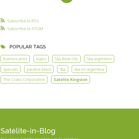
Subscribe to RSS
Subscribe to ATOM
POPULAR TAGS
buenos aires
viajes
Ska Beat City
Ska argentino
specials
pauline black
ska
ska en argentina
The Crabs Corporation
Satelite Kingston
Satélite-in-Blog