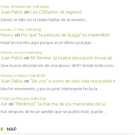
Friday 16
November 2018
04h05
Juan Pablo
on
Los Chiflados: ¡el regreso!
Daniel, te falto en el relato hablar de la reunión...
Sunday 27
May 2018
07h55
Nancy
on
Por qué "la película de Suggs" es imperdible
Hola! les escribo aquí porque es el último post jeje...
Monday 02
April 2018
03h51
Juan Pablo
on
Mr Review: la buena educación (musical)
Que buena descripción de una época. 96/97 donde todos nos...
Monday 12
March 2018
16h28
Juan Pablo
on
"Sin voz" o cómo en otra vida nos podría ir...
Mucho movimiento, y pocos post. Interesante fecha la...
Friday 09
February 2018
21h53
Ale
on
"Perdimos": la marcha de los mariskales de la...
Fue despues de tocar satelite que se pudrio todo, puede...
MAP