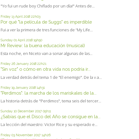
"Yo fui un rude boy Chiflado por un día!" Antes de...
Friday 13
April 2018
22h03
Por qué "la película de Suggs" es imperdible
Fui a ver la primera de tres funciones de “My Life...
Sunday 01
April 2018
19h50
Mr Review: la buena educación (musical)
Esta noche, en Niceto van a sonar algunas de las...
Friday 26
January 2018
22h21
"Sin voz" o cómo en otra vida nos podría ir...
La verdad detrás del tema 1 de "El enemigo". De la v a...
Friday 19
January 2018
14h31
"Perdimos": la marcha de los mariskales de la...
La historia detrás de "Perdimos", tema seis del tercer...
Sunday 10
December 2017
05h11
¿Sabías que el Disco del Año se consigue en la...
La lección del maestro: Victor Rice y su esperado e...
Friday 03
November 2017
14h26