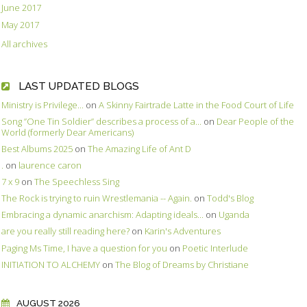
June 2017
May 2017
All archives
LAST UPDATED BLOGS
Ministry is Privilege...
on
A Skinny Fairtrade Latte in the Food Court of Life
Song ”One Tin Soldier” describes a process of a...
on
Dear People of the
World (formerly Dear Americans)
Best Albums 2025
on
The Amazing Life of Ant D
.
on
laurence caron
7 x 9
on
The Speechless Sing
The Rock is trying to ruin Wrestlemania -- Again.
on
Todd's Blog
Embracing a dynamic anarchism: Adapting ideals...
on
Uganda
are you really still reading here?
on
Karin's Adventures
Paging Ms Time, I have a question for you
on
Poetic Interlude
INITIATION TO ALCHEMY
on
The Blog of Dreams by Christiane
AUGUST 2026