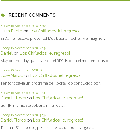
RECENT COMMENTS
Friday 16
November 2018
18h03
Juan Pablo
on
Los Chiflados: ¡el regreso!
Si Daniel, estuve presente! Muy buena noche!. Me imagino...
Friday 16
November 2018
17h54
Daniel
on
Los Chiflados: ¡el regreso!
Muy bueno. Hay que estar en el REC listo en el momento justo
Friday 16
November 2018
16h16
Jóse Nardo
on
Los Chiflados: ¡el regreso!
Tengo todavia un programa de Rock&Pop conducido por...
Friday 16
November 2018
13h41
Daniel Flores
on
Los Chiflados: ¡el regreso!
uuf, JP, me hiciste volver a mirar esto!...
Friday 16
November 2018
13h37
Daniel Flores
on
Los Chiflados: ¡el regreso!
Tal cual! Sí, faltó eso, pero se me iba un poco largo el...