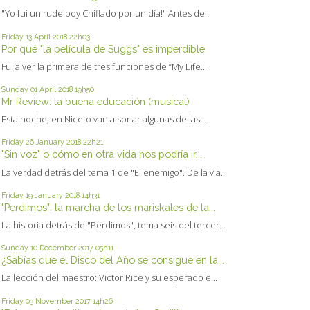
"Yo fui un rude boy Chiflado por un día!" Antes de...
Friday 13
April 2018
22h03
Por qué "la película de Suggs" es imperdible
Fui a ver la primera de tres funciones de “My Life...
Sunday 01
April 2018
19h50
Mr Review: la buena educación (musical)
Esta noche, en Niceto van a sonar algunas de las...
Friday 26
January 2018
22h21
"Sin voz" o cómo en otra vida nos podría ir...
La verdad detrás del tema 1 de "El enemigo". De la v a...
Friday 19
January 2018
14h31
"Perdimos": la marcha de los mariskales de la...
La historia detrás de "Perdimos", tema seis del tercer...
Sunday 10
December 2017
05h11
¿Sabías que el Disco del Año se consigue en la...
La lección del maestro: Victor Rice y su esperado e...
Friday 03
November 2017
14h26