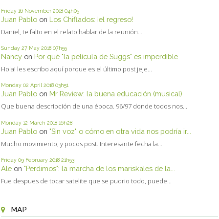
Friday 16
November 2018
04h05
Juan Pablo
on
Los Chiflados: ¡el regreso!
Daniel, te falto en el relato hablar de la reunión...
Sunday 27
May 2018
07h55
Nancy
on
Por qué "la película de Suggs" es imperdible
Hola! les escribo aquí porque es el último post jeje...
Monday 02
April 2018
03h51
Juan Pablo
on
Mr Review: la buena educación (musical)
Que buena descripción de una época. 96/97 donde todos nos...
Monday 12
March 2018
16h28
Juan Pablo
on
"Sin voz" o cómo en otra vida nos podría ir...
Mucho movimiento, y pocos post. Interesante fecha la...
Friday 09
February 2018
21h53
Ale
on
"Perdimos": la marcha de los mariskales de la...
Fue despues de tocar satelite que se pudrio todo, puede...
MAP