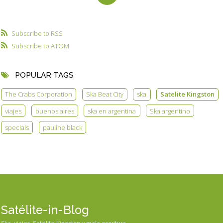
Subscribe to RSS
Subscribe to ATOM
POPULAR TAGS
The Crabs Corporation
Ska Beat City
ska
Satelite Kingston
viajes
buenos aires
ska en argentina
Ska argentino
specials
pauline black
Satélite-in-Blog