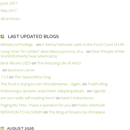
June 2017
May 2017
All archives
LAST UPDATED BLOGS
Ministry is Privilege...
on
A Skinny Fairtrade Latte in the Food Court of Life
Song ”One Tin Soldier” describes a process of a...
on
Dear People of the
World (formerly Dear Americans)
Best Albums 2025
on
The Amazing Life of Ant D
.
on
laurence caron
7 x 9
on
The Speechless Sing
The Rock is trying to ruin Wrestlemania -- Again.
on
Todd's Blog
Embracing a dynamic anarchism: Adapting ideals...
on
Uganda
are you really still reading here?
on
Karin's Adventures
Paging Ms Time, I have a question for you
on
Poetic Interlude
INITIATION TO ALCHEMY
on
The Blog of Dreams by Christiane
AUGUST 2026