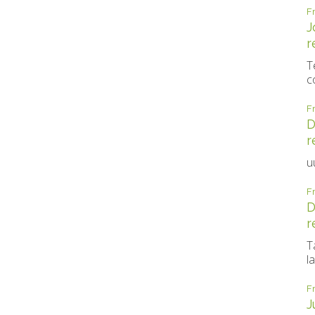
F
J
r
T
c
F
D
r
u
F
D
r
T
la
F
J