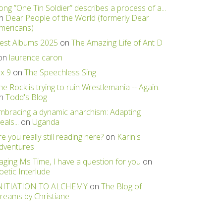
ong ”One Tin Soldier” describes a process of a...
n
Dear People of the World (formerly Dear
mericans)
est Albums 2025
on
The Amazing Life of Ant D
on
laurence caron
 x 9
on
The Speechless Sing
he Rock is trying to ruin Wrestlemania -- Again.
n
Todd's Blog
mbracing a dynamic anarchism: Adapting
eals...
on
Uganda
re you really still reading here?
on
Karin's
dventures
aging Ms Time, I have a question for you
on
oetic Interlude
NITIATION TO ALCHEMY
on
The Blog of
reams by Christiane