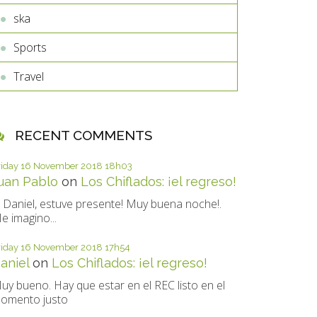
ska
Sports
Travel
RECENT COMMENTS
riday 16
November 2018
18h03
uan Pablo
on
Los Chiflados: ¡el regreso!
i Daniel, estuve presente! Muy buena noche!.
e imagino...
riday 16
November 2018
17h54
aniel
on
Los Chiflados: ¡el regreso!
uy bueno. Hay que estar en el REC listo en el
omento justo