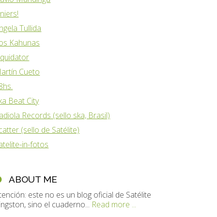
iniers!
ngela Tullida
os Kahunas
iquidator
artín Cueto
8hs.
ka Beat City
adiola Records (sello ska, Brasil)
catter (sello de Satélite)
atelite-in-fotos
ABOUT ME
tención: este no es un blog oficial de Satélite
ingston, sino el cuaderno...
Read more ...