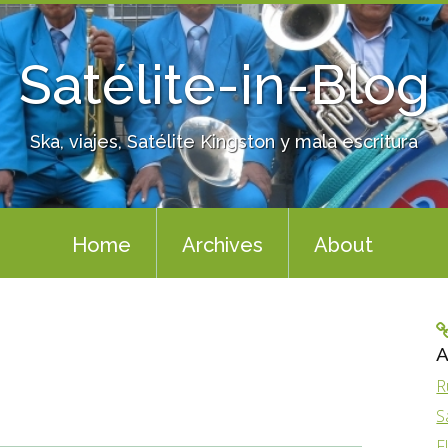
Satélite-in-Blog
Ska, viajes, Satélite Kingston y mala escritura
Home
Archives
About
A
R
S
F