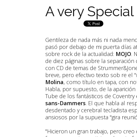
A very Special
Gentileza de nada más ni nada men
pasó por debajo de mi puerta días a
sobre rock de la actualidad:
MOJO
. 
de diez páginas sobre la separación
con CD de temas de Strummer&Jones 
breve, pero efectivo texto sob re el "
Molina
, como título en tapa, con not
Habla, por supuesto, de la aparició
Tube de los fantásticos de Coventry 
sans-Dammers
. El que habla al re
desdentado y cerebral tecladista espe
ansiosos por la supuesta "gira reuni
"Hicieron un gran trabajo, pero cre