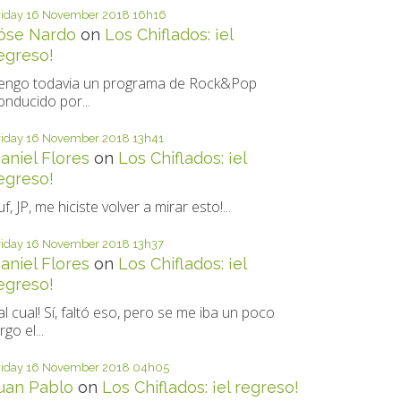
riday 16
November 2018
16h16
óse Nardo
on
Los Chiflados: ¡el
egreso!
engo todavia un programa de Rock&Pop
onducido por...
riday 16
November 2018
13h41
aniel Flores
on
Los Chiflados: ¡el
egreso!
uf, JP, me hiciste volver a mirar esto!...
riday 16
November 2018
13h37
aniel Flores
on
Los Chiflados: ¡el
egreso!
al cual! Sí, faltó eso, pero se me iba un poco
rgo el...
riday 16
November 2018
04h05
uan Pablo
on
Los Chiflados: ¡el regreso!