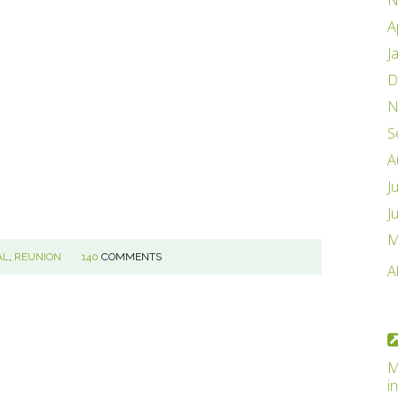
N
A
J
D
N
S
A
J
J
M
AL
,
REUNION
140
COMMENTS
A
M
i