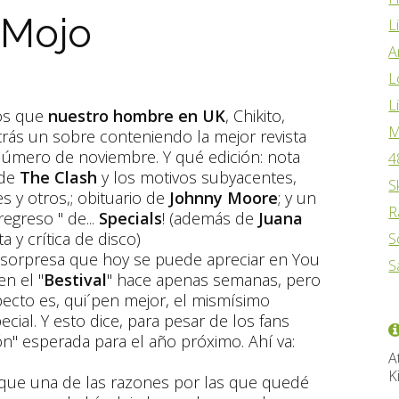
 Mojo
L
A
L
L
os que
nuestro hombre en UK
, Chikito,
M
trás un sobre conteniendo la mejor revista
Número de noviembre. Y qué edición: nota
4
 de
The Clash
y los motivos subyacentes,
S
y otros,; obituario de
Johnny Moore
; y un
R
regreso " de...
Specials
! (además de
Juana
a y crítica de disco)
S
n sorpresa que hoy se puede apreciar en You
S
en el "
Bestival
" hace apenas semanas, pero
specto es, qui´pen mejor, el mismísimo
cial. Y esto dice, para pesar de los fans
ón" esperada para el año próximo. Ahí va:
A
K
o que una de las razones por las que quedé