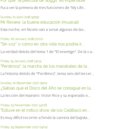
Por qué "la película de Suggs" es imperdible
Fui a ver la primera de tres funciones de “My Life...
Sunday 01
April 2018
19h50
Mr Review: la buena educación (musical)
Esta noche, en Niceto van a sonar algunas de las...
Friday 26
January 2018
22h21
"Sin voz" o cómo en otra vida nos podría ir...
La verdad detrás del tema 1 de "El enemigo". De la v a...
Friday 19
January 2018
14h31
"Perdimos": la marcha de los mariskales de la...
La historia detrás de "Perdimos", tema seis del tercer...
Sunday 10
December 2017
05h11
¿Sabías que el Disco del Año se consigue en la...
La lección del maestro: Victor Rice y su esperado e...
Friday 03
November 2017
14h26
"Estuve en el mítico show de los Cadillacs en...
Es muy difícil recorrer a fondo la carrera del bajista...
Friday 29
September 2017
04h12