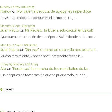
Sunday 27
May 2018
07h55
Nancy
on
Por qué "la película de Suggs" es imperdible
Hola! les escribo aquí porque es el último post jeje...
Monday 02
April 2018
03h51
Juan Pablo
on
Mr Review: la buena educación (musical)
Que buena descripción de una época. 96/97 donde todos nos...
Monday 12
March 2018
16h28
Juan Pablo
on
"Sin voz" o cómo en otra vida nos podría ir...
Mucho movimiento, y pocos post. Interesante fecha la...
Friday 09
February 2018
21h53
Ale
on
"Perdimos": la marcha de los mariskales de la...
Fue despues de tocar satelite que se pudrio todo, puede...
MAP