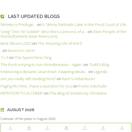
LAST UPDATED BLOGS
Ministry is Privilege...
on
A Skinny Fairtrade Latte in the Food Court of Life
Song ”One Tin Soldier” describes a process of a...
on
Dear People of the
World (formerly Dear Americans)
Best Albums 2025
on
The Amazing Life of Ant D
.
on
laurence caron
7 x 9
on
The Speechless Sing
The Rock is trying to ruin Wrestlemania -- Again.
on
Todd's Blog
Embracing a dynamic anarchism: Adapting ideals...
on
Uganda
are you really still reading here?
on
Karin's Adventures
Paging Ms Time, I have a question for you
on
Poetic Interlude
INITIATION TO ALCHEMY
on
The Blog of Dreams by Christiane
AUGUST 2026
Calendar of the posts in August 2026
S
M
T
W
T
F
S