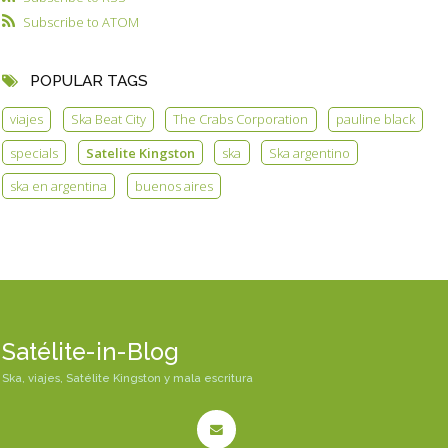
Subscribe to ATOM
POPULAR TAGS
viajes
Ska Beat City
The Crabs Corporation
pauline black
specials
Satelite Kingston
ska
Ska argentino
ska en argentina
buenos aires
Satélite-in-Blog
Ska, viajes, Satélite Kingston y mala escritura