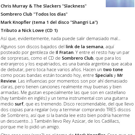
Chris Murray & The Slackers "Slackness"
Sombrero Club "Todos los días"
Mark Knopfler (tema 1 del disco "Shangri La")
Tributo a Nick Lowe (CD 1)
Así que, evidentemente, nada puede salir demasiado mal...
Algunos son discos bajados del
link de la semana
, aquí
posteado por gentileza de
Il Fratan
. Y entre el resto hay un par
de sorpresas, como el CD de
Sombrero Club
, que para los
extranjeros y los expatriados, es una banda argentina que acaba
de debutar, pero toca hace varios años. Hacen un
two tone
como pocas bandas están tocando hoy, entre
Specials
y
Mr
Review
. Las influencias por momentos son por ahí demasiado
claras, pero tienen canciones realmente muy buenas y bien
armadas. Me gustan especialmente las que son en castellano
(hay también en inglés) y un tema instrumental con una guitarra
medio
surf
, que es tremendo. Disco recomendable, del que llevo
dos copias para regalar (voy a terminar comprando TRES discos
de Sombrero, así que si la banda lee esto bien podría hacerme
un descuento...). También llevo Rey Azúcar, de los Cadillacs,
porque me lo pidió un amigo.
Otra cosa rara (rara?) es el tema de
Mark Knopfler
. Creo que es