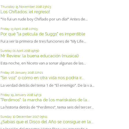
Thursday 15
November 2018
23h23
Los Chiflados: ¡el regreso!
"Yo fui un rude boy Chiflado por un día!" Antes de...
Friday 13
April 2018
22h03
Por qué "la película de Suggs" es imperdible
Fui a ver la primera de tres funciones de “My Life...
Sunday 01
April 2018
19h50
Mr Review: la buena educación (musical)
Esta noche, en Niceto van a sonar algunas de las...
Friday 26
January 2018
22h21
"Sin voz" o cómo en otra vida nos podría ir...
La verdad detrás del tema 1 de "El enemigo". De la v a...
Friday 19
January 2018
14h31
"Perdimos": la marcha de los mariskales de la...
La historia detrás de "Perdimos", tema seis del tercer...
Sunday 10
December 2017
05h11
¿Sabías que el Disco del Año se consigue en la...