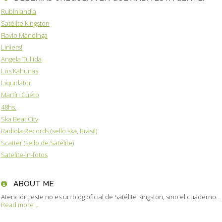
Rubinlandia
Satélite Kingston
Flavio Mandinga
Liniers!
Angela Tullida
Los Kahunas
Liquidator
Martín Cueto
48hs.
Ska Beat City
Radiola Records (sello ska, Brasil)
Scatter (sello de Satélite)
Satelite-in-fotos
ABOUT ME
Atención: este no es un blog oficial de Satélite Kingston, sino el cuaderno...
Read more ...