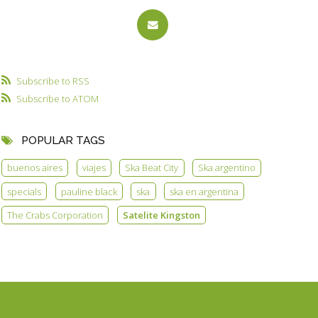
Subscribe to RSS
Subscribe to ATOM
POPULAR TAGS
buenos aires
viajes
Ska Beat City
Ska argentino
specials
pauline black
ska
ska en argentina
The Crabs Corporation
Satelite Kingston