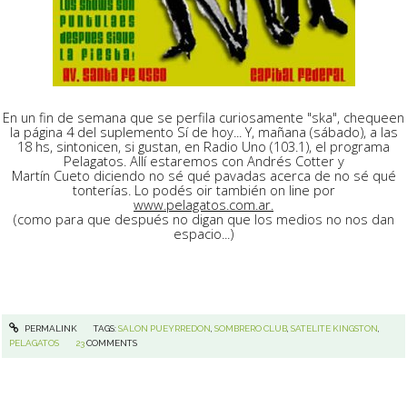
En un fin de semana que se perfila curiosamente "ska", chequeen
la página 4 del suplemento Sí de hoy... Y, mañana (sábado), a las
18 hs, sintonicen, si gustan, en Radio Uno (103.1), el programa
Pelagatos. Allí estaremos con Andrés Cotter y
Martín Cueto diciendo no sé qué pavadas acerca de no sé qué
tonterías. Lo podés oir también on line por
www.pelagatos.com.ar.
(como para que después no digan que los medios no nos dan
espacio...)
PERMALINK
TAGS:
SALON PUEYRREDON
,
SOMBRERO CLUB
,
SATELITE KINGSTON
,
PELAGATOS
23
COMMENTS