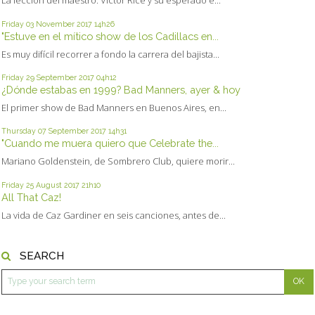
La lección del maestro: Victor Rice y su esperado e...
Friday 03
November 2017
14h26
"Estuve en el mítico show de los Cadillacs en...
Es muy difícil recorrer a fondo la carrera del bajista...
Friday 29
September 2017
04h12
¿Dónde estabas en 1999? Bad Manners, ayer & hoy
El primer show de Bad Manners en Buenos Aires, en...
Thursday 07
September 2017
14h31
"Cuando me muera quiero que Celebrate the...
Mariano Goldenstein, de Sombrero Club, quiere morir...
Friday 25
August 2017
21h10
All That Caz!
La vida de Caz Gardiner en seis canciones, antes de...
SEARCH