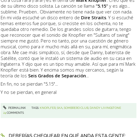
de su último disco solista. La canción se llama
"5.15"
y es algo...
sublime. Prueben.. Obviamente no tiene nada que ver con nada.
En mi vida escuché un disco entero de
Dire Straits
. Y si escuché
temas enteros fue porque, si creciste en los ochenta, no te
quedaba otro remedio. De los grandes solos de guitarra, tengo
que reconocer que el sonido de Knopfler en "Sultans of swing"
siempre me gustó. Pero no tanto, por una cuestión de género
musical, como para ir mucho más allá en su, para mí, enigmática
obra. Me cae más simpático, sí, desde que Danny, baterista de
Satélite, contó que le instaló un sistema de audio en su casa en
Inglaterra. Y dijo que es un tipo muy amable. Así que para mí Mark
Knopfler está bien. Y encima somos muy cercanos, según la
teoría de los
Seis Grados de Separación
...
En fin, no se pierdan "5.15"...
Y no se pierdan, en general
PERMALINK
TAGS:
KNOPLFER
,
SKA
,
SOMBRERO CLUB
,
DANDY LIVINGSTONE
24
COMMENTS
DEBERÍAS CHEQUEAR EN QUÉ ANDA ESTA GENTE: