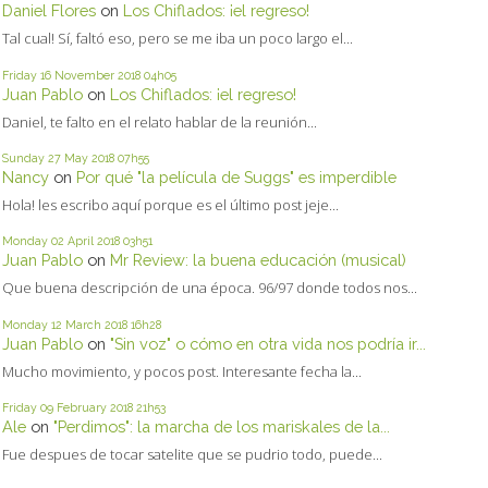
Daniel Flores
on
Los Chiflados: ¡el regreso!
Tal cual! Sí, faltó eso, pero se me iba un poco largo el...
Friday 16
November 2018
04h05
Juan Pablo
on
Los Chiflados: ¡el regreso!
Daniel, te falto en el relato hablar de la reunión...
Sunday 27
May 2018
07h55
Nancy
on
Por qué "la película de Suggs" es imperdible
Hola! les escribo aquí porque es el último post jeje...
Monday 02
April 2018
03h51
Juan Pablo
on
Mr Review: la buena educación (musical)
Que buena descripción de una época. 96/97 donde todos nos...
Monday 12
March 2018
16h28
Juan Pablo
on
"Sin voz" o cómo en otra vida nos podría ir...
Mucho movimiento, y pocos post. Interesante fecha la...
Friday 09
February 2018
21h53
Ale
on
"Perdimos": la marcha de los mariskales de la...
Fue despues de tocar satelite que se pudrio todo, puede...