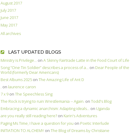
August 2017
July 2017
June 2017
May 2017
All archives
LAST UPDATED BLOGS
Ministry is Privilege...
on
A Skinny Fairtrade Latte in the Food Court of Life
Song ”One Tin Soldier” describes a process of a...
on
Dear People of the
World (formerly Dear Americans)
Best Albums 2025
on
The Amazing Life of Ant D
.
on
laurence caron
7 x 9
on
The Speechless Sing
The Rock is trying to ruin Wrestlemania -- Again.
on
Todd's Blog
Embracing a dynamic anarchism: Adapting ideals...
on
Uganda
are you really still reading here?
on
Karin's Adventures
Paging Ms Time, I have a question for you
on
Poetic Interlude
INITIATION TO ALCHEMY
on
The Blog of Dreams by Christiane