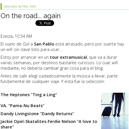
Saturday 05
May 2007
On the road... again
Ezeiza, 10.54 AM
El vuelo de Gol a
San Pablo
está atrasado, pero por suerte hay
un wifi sin clave listo para usar...
Estoy por arrancar en un
tour extramusical
, que va a durar
varias semanas, por destinos bastante curiosos. Lo cual, wifi
mediante, no debería cambiar gran cosa para el blog.
Antes de salir elegí cuidadosamente la música a llevar, parte
fundamental de cualquier viaje. Y esta fue la selección:
The Heptones "Ting a Ling"
VA. "Pama-Nu Beats"
Dandy Livingstone "Dandy Returns"
Jackie Opel-Skatalites-Ferdie Nelson "A love to
share"