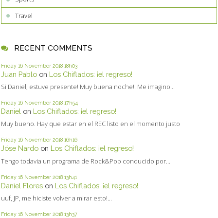
Travel
RECENT COMMENTS
Friday 16
November 2018
18h03
Juan Pablo
on
Los Chiflados: ¡el regreso!
Si Daniel, estuve presente! Muy buena noche!. Me imagino...
Friday 16
November 2018
17h54
Daniel
on
Los Chiflados: ¡el regreso!
Muy bueno. Hay que estar en el REC listo en el momento justo
Friday 16
November 2018
16h16
Jóse Nardo
on
Los Chiflados: ¡el regreso!
Tengo todavia un programa de Rock&Pop conducido por...
Friday 16
November 2018
13h41
Daniel Flores
on
Los Chiflados: ¡el regreso!
uuf, JP, me hiciste volver a mirar esto!...
Friday 16
November 2018
13h37