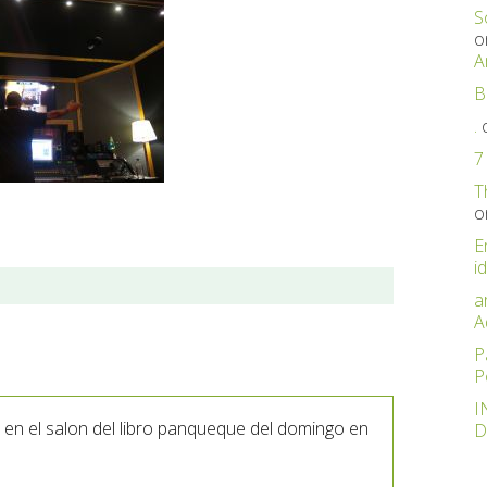
S
o
A
B
.
7
T
o
E
id
a
A
P
P
I
 en el salon del libro panqueque del domingo en
D