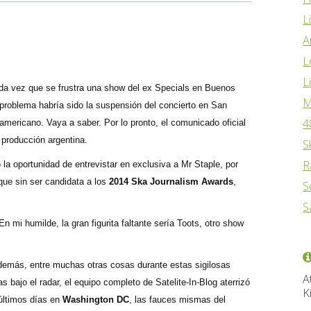
L
A
L
L
da vez que se frustra una show del ex Specials en Buenos
M
problema habría sido la suspensión del concierto en San
4
damericano. Vaya a saber. Por lo pronto, el comunicado oficial
 producción argentina.
S
R
la oportunidad de entrevistar en exclusiva a Mr Staple, por
que sin ser candidata a los
2014 Ska Journalism Awards
,
S
S
n mi humilde, la gran figurita faltante sería Toots, otro show
 demás, entre muchas otras cosas durante estas sigilosas
A
 bajo el radar, el equipo completo de Satelite-In-Blog aterrizó
K
 últimos días en
Washington DC
, las fauces mismas del