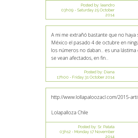
Posted by:
leandro
03h09
-
Saturday 25
October
2014
A mi me extrañó bastante que no haya s
México el pasado 4 de octubre en ningú
los números no daban... es una lástima 
se vean afectados, en fin...
Posted by:
Diana
17h00
-
Friday 31
October 2014
http://www.lollapaloozacl.com/2015-arti
Lolapalloza Chile
Posted by:
Sr. Patata
03h12
-
Monday 17
November
2014