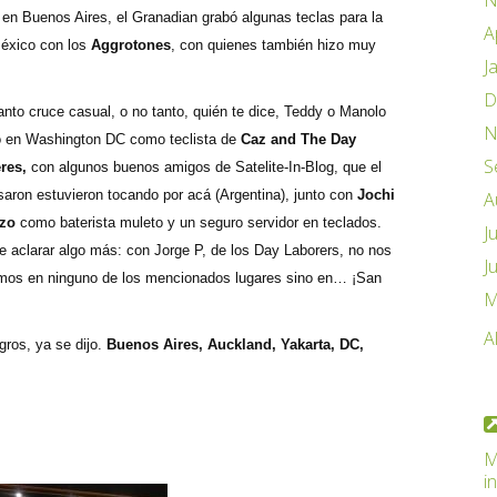
N
en Buenos Aires, el Granadian grabó algunas teclas para la
A
México con los
Aggrotones
, con quienes también hizo muy
J
D
anto cruce casual, o no tanto, quién te dice, Teddy o Manolo
N
ó en Washington DC como teclista de
Caz and The Day
S
res,
con algunos buenos amigos de Satelite-In-Blog, que el
aron estuvieron tocando por acá (Argentina), junto con
Jochi
A
lzo
como baterista muleto y un seguro servidor en teclados.
J
e aclarar algo más: con Jorge P, de los Day Laborers, no nos
J
mos en ninguno de los mencionados lugares sino en… ¡San
M
A
ros, ya se dijo.
Buenos Aires, Auckland, Yakarta, DC,
M
i