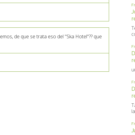
F
J
r
T
c
emos, de que se trata eso del "Ska Hotel"?? que
F
D
r
u
F
D
r
T
la
F
J