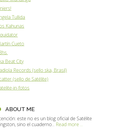
iniers!
ngela Tullida
os Kahunas
iquidator
artín Cueto
8hs.
ka Beat City
adiola Records (sello ska, Brasil)
catter (sello de Satélite)
atelite-in-fotos
ABOUT ME
tención: este no es un blog oficial de Satélite
ingston, sino el cuaderno...
Read more ...