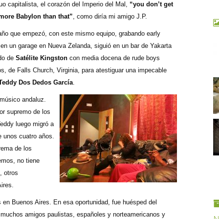
o capitalista, el corazón del Imperio del Mal,
“you don’t get
ore Babylon than that”
, como diría mi amigo J.P.
año que empezó, con este mismo equipo, grabando early
 en un garage en Nueva Zelanda, siguió en un bar de Yakarta
do de
Satélite Kingston
con media docena de rude boys
s, de Falls Church, Virginia, para atestiguar una impecable
Teddy Dos Dedos García
.
 músico andaluz.
dor supremo de los
Teddy luego migró a
e unos cuatro años.
rema de los
emos, no tiene
, otros
ires.
 en Buenos Aires. En esa oportunidad, fue huésped del
e muchos amigos paulistas, españoles y norteamericanos y