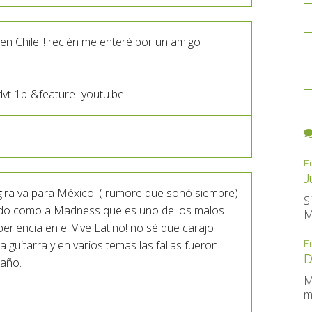
n Chile!!! recién me enteré por un amigo
vt-1pI&feature=youtu.be
F
J
gira va para México! ( rumore que sonó siempre)
S
nido como a Madness que es uno de los malos
M
iencia en el Vive Latino! no sé que carajo
a guitarra y en varios temas las fallas fueron
F
D
 año.
M
m