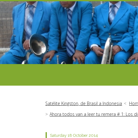
Satélite Kingston, de Brasil a Indonesia
Hom
Ahora todos van a leer tu remera # 1: Los 
Saturday 18
October 2014