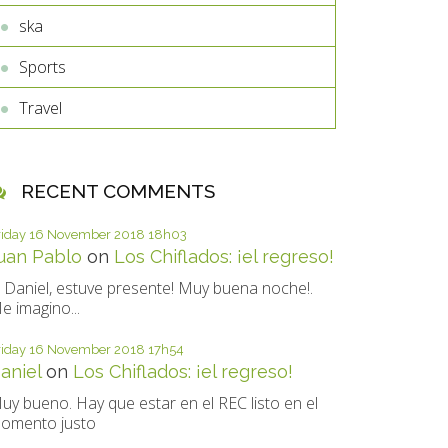
ska
Sports
Travel
RECENT COMMENTS
riday 16
November 2018
18h03
uan Pablo
on
Los Chiflados: ¡el regreso!
i Daniel, estuve presente! Muy buena noche!.
e imagino...
riday 16
November 2018
17h54
aniel
on
Los Chiflados: ¡el regreso!
uy bueno. Hay que estar en el REC listo en el
omento justo