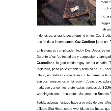
monstru
much m
En un 
reggae
hablan
indonesios, ahora la cosa terminó en los Cue Studio
sesión de la incomparable
Caz Gardiner
junto con
La historia es complicada. Teddy Dos Dedos es un
Durante años fue tecladista y compositor y arenga
Granadians
, la gran banda regay del sur español. 
Inglaterra, pasó por Alemania y terminó en DC, hac
Obvio, no tardó en conectarse con la crema de la c
sonidos jamaiquinos en la región. Cosas que, aclar
nada que ver con los proto rastas blancos de
SOJA
washingtonianos, frecuentes visitantes en Buenos A
Teddy, además, estuvo hace algo más de diez años
célebre Ska Hotel, sobre Avenida de los Incas, qu