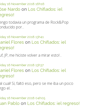
riday 16
November 2018
16h16
óse Nardo
on
Los Chiflados: ¡el
egreso!
engo todavia un programa de Rock&Pop
onducido por...
riday 16
November 2018
13h41
aniel Flores
on
Los Chiflados: ¡el
egreso!
uf, JP, me hiciste volver a mirar esto!...
riday 16
November 2018
13h37
aniel Flores
on
Los Chiflados: ¡el
egreso!
al cual! Sí, faltó eso, pero se me iba un poco
rgo el...
riday 16
November 2018
04h05
uan Pablo
on
Los Chiflados: ¡el regreso!