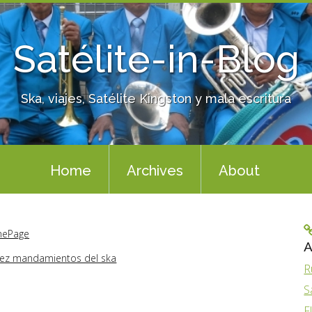
Satélite-in-Blog
Ska, viajes, Satélite Kingston y mala escritura
Home
Archives
About
ePage
A
diez mandamientos del ska
R
S
F