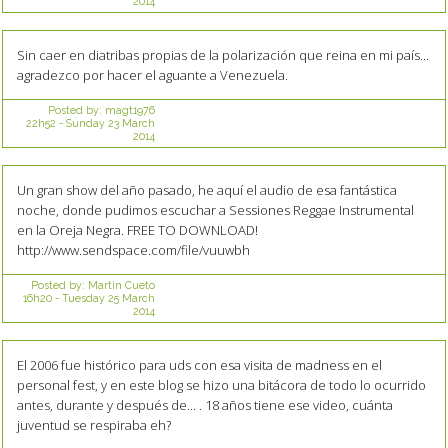
2014
Sin caer en diatribas propias de la polarización que reina en mi país...
agradezco por hacer el aguante a Venezuela.
Posted by:
magt1976
22h52
-
Sunday 23
March
2014
Un gran show del año pasado, he aquí el audio de esa fantástica
noche, donde pudimos escuchar a Sessiones Reggae Instrumental
en la Oreja Negra. FREE TO DOWNLOAD!
http://www.sendspace.com/file/vuuwbh
Posted by:
Martin Cueto
16h20
-
Tuesday 25
March
2014
El 2006 fue histórico para uds con esa visita de madness en el
personal fest, y en este blog se hizo una bitácora de todo lo ocurrido
antes, durante y después de... . 18 años tiene ese video, cuánta
juventud se respiraba eh?