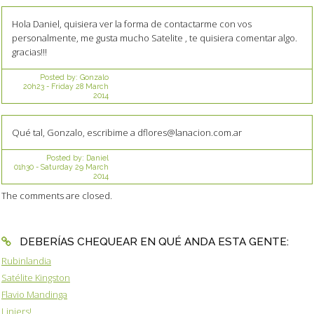
Hola Daniel, quisiera ver la forma de contactarme con vos
personalmente, me gusta mucho Satelite , te quisiera comentar algo.
gracias!!!
Posted by:
Gonzalo
20h23
-
Friday 28
March
2014
Qué tal, Gonzalo, escribime a dflores@lanacion.com.ar
Posted by:
Daniel
01h30
-
Saturday 29
March
2014
The comments are closed.
DEBERÍAS CHEQUEAR EN QUÉ ANDA ESTA GENTE:
Rubinlandia
Satélite Kingston
Flavio Mandinga
Liniers!