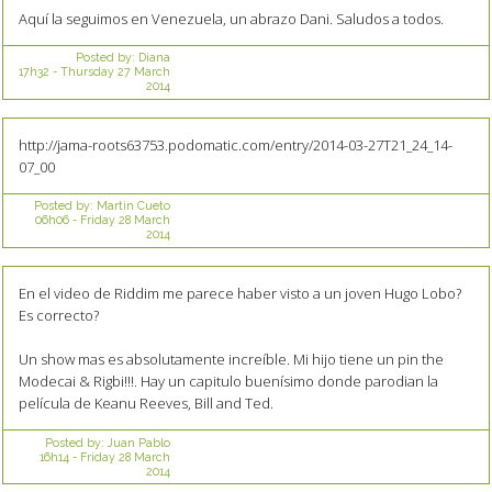
Aquí la seguimos en Venezuela, un abrazo Dani. Saludos a todos.
Posted by:
Diana
17h32
-
Thursday 27
March
2014
http://jama-roots63753.podomatic.com/entry/2014-03-27T21_24_14-
07_00
Posted by:
Martin Cueto
06h06
-
Friday 28
March
2014
En el video de Riddim me parece haber visto a un joven Hugo Lobo?
Es correcto?
Un show mas es absolutamente increíble. Mi hijo tiene un pin the
Modecai & Rigbi!!!. Hay un capitulo buenísimo donde parodian la
película de Keanu Reeves, Bill and Ted.
Posted by:
Juan Pablo
16h14
-
Friday 28
March
2014