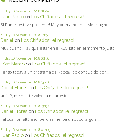
Friday 16
November 2018
18h03
Juan Pablo
on
Los Chiflados: ¡el regreso!
Si Daniel, estuve presente! Muy buena noche!. Me imagino...
Friday 16
November 2018
17h54
Daniel
on
Los Chiflados: ¡el regreso!
Muy bueno. Hay que estar en el REC listo en el momento justo
Friday 16
November 2018
16h16
Jóse Nardo
on
Los Chiflados: ¡el regreso!
Tengo todavia un programa de Rock&Pop conducido por...
Friday 16
November 2018
13h41
Daniel Flores
on
Los Chiflados: ¡el regreso!
uuf, JP, me hiciste volver a mirar esto!...
Friday 16
November 2018
13h37
Daniel Flores
on
Los Chiflados: ¡el regreso!
Tal cual! Sí, faltó eso, pero se me iba un poco largo el...
Friday 16
November 2018
04h05
Juan Pablo
on
Los Chiflados: ¡el regreso!