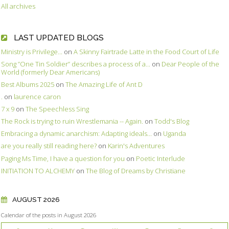
All archives
LAST UPDATED BLOGS
Ministry is Privilege...
on
A Skinny Fairtrade Latte in the Food Court of Life
Song ”One Tin Soldier” describes a process of a...
on
Dear People of the
World (formerly Dear Americans)
Best Albums 2025
on
The Amazing Life of Ant D
.
on
laurence caron
7 x 9
on
The Speechless Sing
The Rock is trying to ruin Wrestlemania -- Again.
on
Todd's Blog
Embracing a dynamic anarchism: Adapting ideals...
on
Uganda
are you really still reading here?
on
Karin's Adventures
Paging Ms Time, I have a question for you
on
Poetic Interlude
INITIATION TO ALCHEMY
on
The Blog of Dreams by Christiane
AUGUST 2026
Calendar of the posts in August 2026