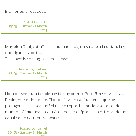
El amor es la respuesta...
Posted by:
fatty
15h59
-
Sunday 23
March
2014
Muy bien Dani, extraño a la muchachada, un saludo a la distancia y
que sigan los posts...
This town is coming like a post town.
Posted by:
Lebeat
18h05
-
Sunday 23
March
2014
Hora de Aventura también está muy bueno. Pero "Un show más"...
Realmente es increible. El otro día vi un capítulo en el que los
protagonistas buscaban "el último reproductor de laser disc" del
mundo... Cómo una cosa así puede ser el "producto estrella" de un
canal como Cartoon Network?
Posted by:
Daniel
20h08
-
Sunday 23
March