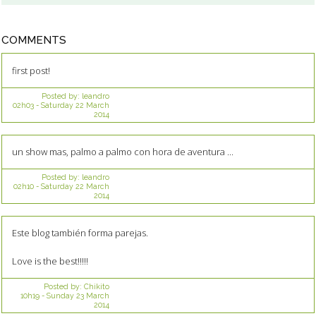
COMMENTS
first post!
Posted by:
leandro
02h03
-
Saturday 22
March
2014
un show mas, palmo a palmo con hora de aventura ...
Posted by:
leandro
02h10
-
Saturday 22
March
2014
Este blog también forma parejas.
Love is the best!!!!!
Posted by:
Chikito
10h19
-
Sunday 23
March
2014