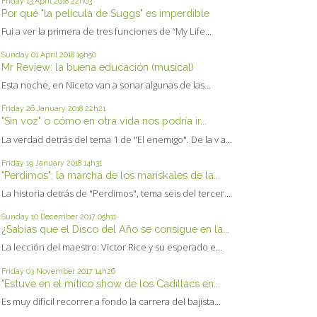
Friday 13
April 2018
22h03
Por qué "la película de Suggs" es imperdible
Fui a ver la primera de tres funciones de “My Life...
Sunday 01
April 2018
19h50
Mr Review: la buena educación (musical)
Esta noche, en Niceto van a sonar algunas de las...
Friday 26
January 2018
22h21
"Sin voz" o cómo en otra vida nos podría ir...
La verdad detrás del tema 1 de "El enemigo". De la v a...
Friday 19
January 2018
14h31
"Perdimos": la marcha de los mariskales de la...
La historia detrás de "Perdimos", tema seis del tercer...
Sunday 10
December 2017
05h11
¿Sabías que el Disco del Año se consigue en la...
La lección del maestro: Victor Rice y su esperado e...
Friday 03
November 2017
14h26
"Estuve en el mítico show de los Cadillacs en...
Es muy difícil recorrer a fondo la carrera del bajista...