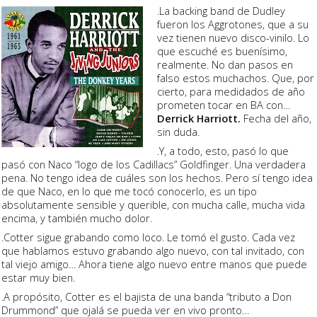
.La backing band de Dudley
fueron los Aggrotones, que a su
vez tienen nuevo disco-vinilo. Lo
que escuché es buenísimo,
realmente. No dan pasos en
falso estos muchachos. Que, por
cierto, para medidados de año
prometen tocar en BA con…
Derrick Harriott.
Fecha del año,
sin duda.
.Y, a todo, esto, pasó lo que
pasó con Naco “logo de los Cadillacs” Goldfinger. Una verdadera
pena. No tengo idea de cuáles son los hechos. Pero sí tengo idea
de que Naco, en lo que me tocó conocerlo, es un tipo
absolutamente sensible y querible, con mucha calle, mucha vida
encima, y también mucho dolor.
.Cotter sigue grabando como loco. Le tomó el gusto. Cada vez
que hablamos estuvo grabando algo nuevo, con tal invitado, con
tal viejo amigo… Ahora tiene algo nuevo entre manos que puede
estar muy bien.
.A propósito, Cotter es el bajista de una banda “tributo a Don
Drummond” que ojalá se pueda ver en vivo pronto…