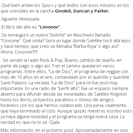
.Qué bien andan los Spurs y qué lindos son esos minutos en los
que coinciden en la cancha
Ginobili, Duncan y Parker.
.Aguante Venezuela.
.El libro del año es
“Limonov”.
.Se inmauguró un nuevo “boliche” en Maschwitz llamado
“Coxsone”. Qué onda? Será un lugar donde Satélite tocó allá lejos
y hace tiempo, que creo se llamaba “Barba Roja” o algo así?
Ahora, Coxsone?!?!
. Se vendió la radio Rock & Pop. Bueno, cambió de dueño, en
parte de pago, o algo así. Y en el camino quedaron varios
programas. Entre ellos, "La de Dios", el programa de reggae con
más de 10 años en el aire, comandado por el querido y querible
Santi Palazzo. La verdad, "La de Dios" para mi fue (es!) muy
importante. En una radio de "perfil alto", fue un espacio siempre
abierto para difundir desde las novedades de Satélite Kingston
hasta los libros, proyectos paralelos o shows de amigos
foráneos con los que hemos colaborado. Una pena, realmente,
que haya terminado el ciclo. Aunque quizás mientras escribo esto
ya haya alguna novedad y el programa ya tenga nueva casa. La
verdad es que no lo sé. Ojalá.
Más información, en el próximo post. Aproximadamente en seis