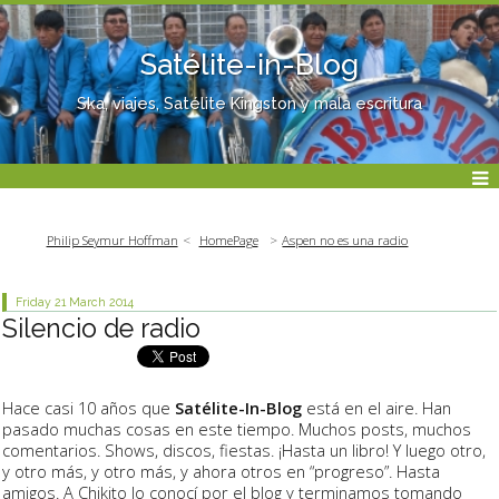
Satélite-in-Blog
Ska, viajes, Satélite Kingston y mala escritura
Philip Seymur Hoffman
HomePage
Aspen no es una radio
Friday 21
March 2014
Silencio de radio
Hace casi 10 años que
Satélite-In-Blog
está en el aire. Han
pasado muchas cosas en este tiempo. Muchos posts, muchos
comentarios. Shows, discos, fiestas. ¡Hasta un libro! Y luego otro,
y otro más, y otro más, y ahora otros en “progreso”. Hasta
amigos. A Chikito lo conocí por el blog y terminamos tomando