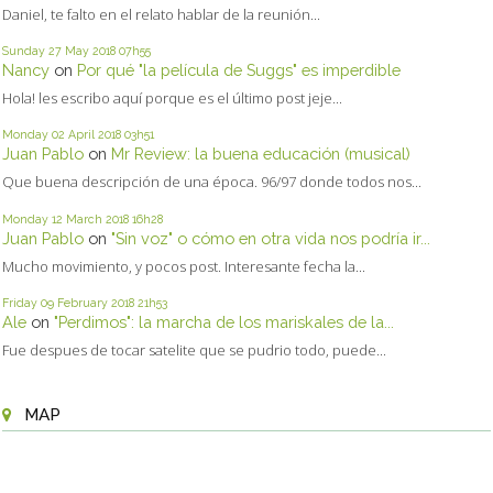
Daniel, te falto en el relato hablar de la reunión...
Sunday 27
May 2018
07h55
Nancy
on
Por qué "la película de Suggs" es imperdible
Hola! les escribo aquí porque es el último post jeje...
Monday 02
April 2018
03h51
Juan Pablo
on
Mr Review: la buena educación (musical)
Que buena descripción de una época. 96/97 donde todos nos...
Monday 12
March 2018
16h28
Juan Pablo
on
"Sin voz" o cómo en otra vida nos podría ir...
Mucho movimiento, y pocos post. Interesante fecha la...
Friday 09
February 2018
21h53
Ale
on
"Perdimos": la marcha de los mariskales de la...
Fue despues de tocar satelite que se pudrio todo, puede...
MAP