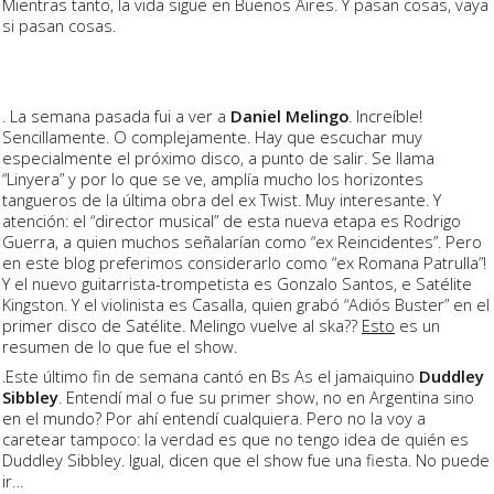
Mientras tanto, la vida sigue en Buenos Aires. Y pasan cosas, vaya
si pasan cosas.
. La semana pasada fui a ver a
Daniel Melingo
. Increíble!
Sencillamente. O complejamente. Hay que escuchar muy
especialmente el próximo disco, a punto de salir. Se llama
“Linyera” y por lo que se ve, amplía mucho los horizontes
tangueros de la última obra del ex Twist. Muy interesante. Y
atención: el “director musical” de esta nueva etapa es Rodrigo
Guerra, a quien muchos señalarían como “ex Reincidentes”. Pero
en este blog preferimos considerarlo como “ex Romana Patrulla”!
Y el nuevo guitarrista-trompetista es Gonzalo Santos, e Satélite
Kingston. Y el violinista es Casalla, quien grabó “Adiós Buster” en el
primer disco de Satélite. Melingo vuelve al ska??
Esto
es un
resumen de lo que fue el show.
.Este último fin de semana cantó en Bs As el jamaiquino
Duddley
Sibbley
. Entendí mal o fue su primer show, no en Argentina sino
en el mundo? Por ahí entendí cualquiera. Pero no la voy a
caretear tampoco: la verdad es que no tengo idea de quién es
Duddley Sibbley. Igual, dicen que el show fue una fiesta. No puede
ir…