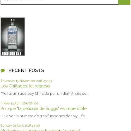
RECENT POSTS
Thursday 15
November 2018
23h23
Los Chiflados: ¡el regreso!
"Yo fui un rude boy Chiflado por un día!" Antes de...
Friday 13
April 2018
22h03
Por qué "la película de Suggs" es imperdible
Fui a ver la primera de tres funciones de “My Life...
Sunday 01
April 2018
19h50
Mr Review: la buena educación (musical)