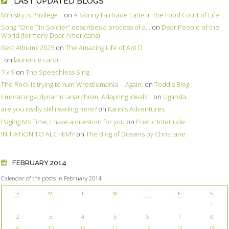
LAST UPDATED BLOGS
Ministry is Privilege...
on
A Skinny Fairtrade Latte in the Food Court of Life
Song ”One Tin Soldier” describes a process of a...
on
Dear People of the
World (formerly Dear Americans)
Best Albums 2025
on
The Amazing Life of Ant D
.
on
laurence caron
7 x 9
on
The Speechless Sing
The Rock is trying to ruin Wrestlemania -- Again.
on
Todd's Blog
Embracing a dynamic anarchism: Adapting ideals...
on
Uganda
are you really still reading here?
on
Karin's Adventures
Paging Ms Time, I have a question for you
on
Poetic Interlude
INITIATION TO ALCHEMY
on
The Blog of Dreams by Christiane
FEBRUARY 2014
Calendar of the posts in February 2014
S
M
T
W
T
F
S
1
2
3
4
5
6
7
8
9
10
11
12
13
14
15