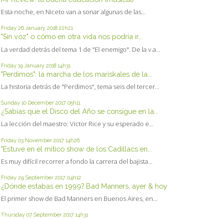
Esta noche, en Niceto van a sonar algunas de las...
Friday 26
January 2018
22h21
"Sin voz" o cómo en otra vida nos podría ir...
La verdad detrás del tema 1 de "El enemigo". De la v a...
Friday 19
January 2018
14h31
"Perdimos": la marcha de los mariskales de la...
La historia detrás de "Perdimos", tema seis del tercer...
Sunday 10
December 2017
05h11
¿Sabías que el Disco del Año se consigue en la...
La lección del maestro: Victor Rice y su esperado e...
Friday 03
November 2017
14h26
"Estuve en el mítico show de los Cadillacs en...
Es muy difícil recorrer a fondo la carrera del bajista...
Friday 29
September 2017
04h12
¿Dónde estabas en 1999? Bad Manners, ayer & hoy
El primer show de Bad Manners en Buenos Aires, en...
Thursday 07
September 2017
14h31