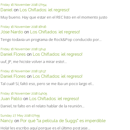
Friday 16
November 2018
17h54
Daniel
on
Los Chiflados: ¡el regreso!
Muy bueno. Hay que estar en el REC listo en el momento justo
Friday 16
November 2018
16h16
Jóse Nardo
on
Los Chiflados: ¡el regreso!
Tengo todavia un programa de Rock&Pop conducido por...
Friday 16
November 2018
13h41
Daniel Flores
on
Los Chiflados: ¡el regreso!
uuf, JP, me hiciste volver a mirar esto!...
Friday 16
November 2018
13h37
Daniel Flores
on
Los Chiflados: ¡el regreso!
Tal cual! Sí, faltó eso, pero se me iba un poco largo el...
Friday 16
November 2018
04h05
Juan Pablo
on
Los Chiflados: ¡el regreso!
Daniel, te falto en el relato hablar de la reunión...
Sunday 27
May 2018
07h55
Nancy
on
Por qué "la película de Suggs" es imperdible
Hola! les escribo aquí porque es el último post jeje...