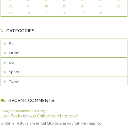
16
17
18
19
20
21
22
23
24
25
26
27
28
CATEGORIES
Film
Music
ska
Sports
Travel
RECENT COMMENTS
Friday 16
November 2018
18h03
Juan Pablo
on
Los Chiflados: ¡el regreso!
Si Daniel, estuve presente! Muy buena noche!. Me imagino...