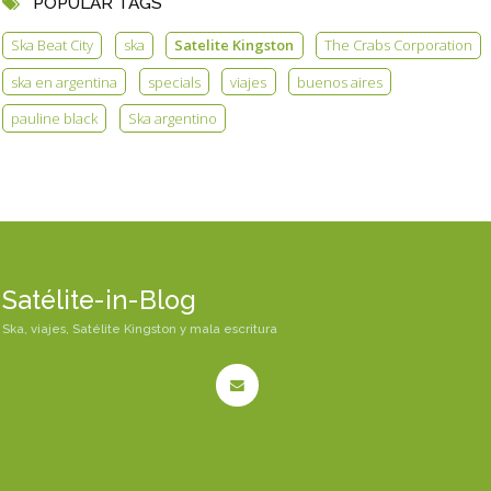
POPULAR TAGS
Ska Beat City
ska
Satelite Kingston
The Crabs Corporation
ska en argentina
specials
viajes
buenos aires
pauline black
Ska argentino
Satélite-in-Blog
Ska, viajes, Satélite Kingston y mala escritura