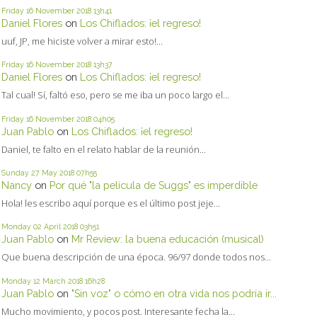
Friday 16
November 2018
13h41
Daniel Flores
on
Los Chiflados: ¡el regreso!
uuf, JP, me hiciste volver a mirar esto!...
Friday 16
November 2018
13h37
Daniel Flores
on
Los Chiflados: ¡el regreso!
Tal cual! Sí, faltó eso, pero se me iba un poco largo el...
Friday 16
November 2018
04h05
Juan Pablo
on
Los Chiflados: ¡el regreso!
Daniel, te falto en el relato hablar de la reunión...
Sunday 27
May 2018
07h55
Nancy
on
Por qué "la película de Suggs" es imperdible
Hola! les escribo aquí porque es el último post jeje...
Monday 02
April 2018
03h51
Juan Pablo
on
Mr Review: la buena educación (musical)
Que buena descripción de una época. 96/97 donde todos nos...
Monday 12
March 2018
16h28
Juan Pablo
on
"Sin voz" o cómo en otra vida nos podría ir...
Mucho movimiento, y pocos post. Interesante fecha la...