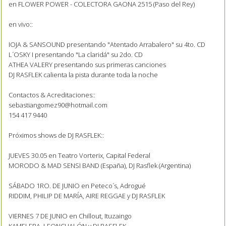
en FLOWER POWER - COLECTORA GAONA 2515 (Paso del Rey)
en vivo::
IOJA & SANSOUND presentando "Atentado Arrabalero" su 4to. CD
L´OSKY I presentando "La claridá" su 2do. CD
ATHEA VALERY presentando sus primeras canciones
DJ RASFLEK calienta la pista durante toda la noche
Contactos & Acreditaciones::
sebastiangomez90@hotmail.com
154 417 9440
Próximos shows de DJ RASFLEK::
JUEVES 30.05 en Teatro Vorterix, Capital Federal
MORODO & MAD SENSI BAND (España), DJ Rasflek (Argentina)
SÁBADO 1RO. DE JUNIO en Peteco´s, Adrogué
RIDDIM, PHILIP DE MARÍA, AIRE REGGAE y DJ RASFLEK
VIERNES 7 DE JUNIO en Chillout, Ituzaingo