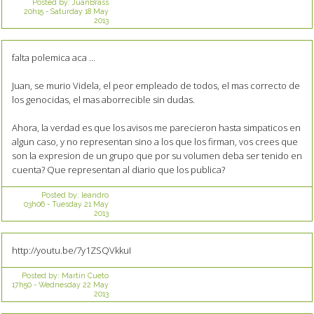
Posted by:
JuanBrass
20h15
-
Saturday 18
May
2013
falta polemica aca ...
Juan, se murio Videla, el peor empleado de todos, el mas correcto de
los genocidas, el mas aborrecible sin dudas.
Ahora, la verdad es que los avisos me parecieron hasta simpaticos en
algun caso, y no representan sino a los que los firman, vos crees que
son la expresion de un grupo que por su volumen deba ser tenido en
cuenta? Que representan al diario que los publica?
Posted by:
leandro
03h06
-
Tuesday 21
May
2013
http://youtu.be/7y1ZSQVkkuI
Posted by:
Martin Cueto
17h50
-
Wednesday 22
May
2013