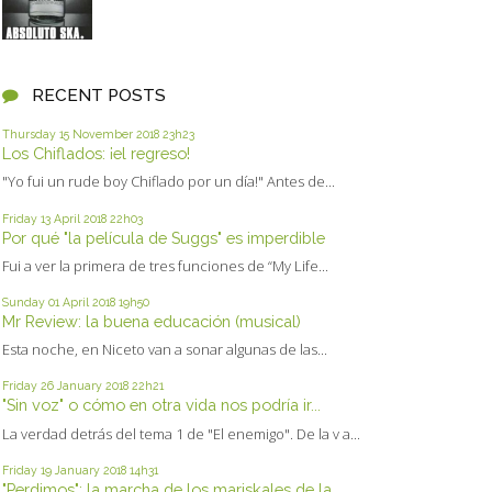
RECENT POSTS
Thursday 15
November 2018
23h23
Los Chiflados: ¡el regreso!
"Yo fui un rude boy Chiflado por un día!" Antes de...
Friday 13
April 2018
22h03
Por qué "la película de Suggs" es imperdible
Fui a ver la primera de tres funciones de “My Life...
Sunday 01
April 2018
19h50
Mr Review: la buena educación (musical)
Esta noche, en Niceto van a sonar algunas de las...
Friday 26
January 2018
22h21
"Sin voz" o cómo en otra vida nos podría ir...
La verdad detrás del tema 1 de "El enemigo". De la v a...
Friday 19
January 2018
14h31
"Perdimos": la marcha de los mariskales de la...