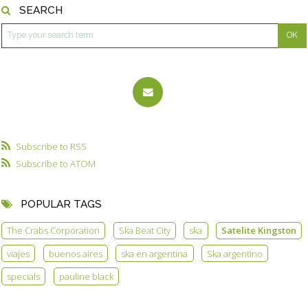
SEARCH
Subscribe to RSS
Subscribe to ATOM
POPULAR TAGS
The Crabs Corporation
Ska Beat City
ska
Satelite Kingston
viajes
buenos aires
ska en argentina
Ska argentino
specials
pauline black