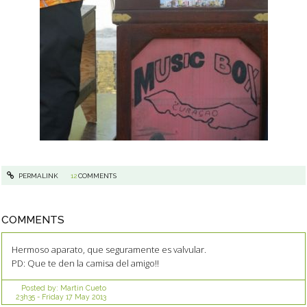
PERMALINK
12
COMMENTS
COMMENTS
Hermoso aparato, que seguramente es valvular.
PD: Que te den la camisa del amigo!!
Posted by:
Martin Cueto
23h35
-
Friday 17
May 2013