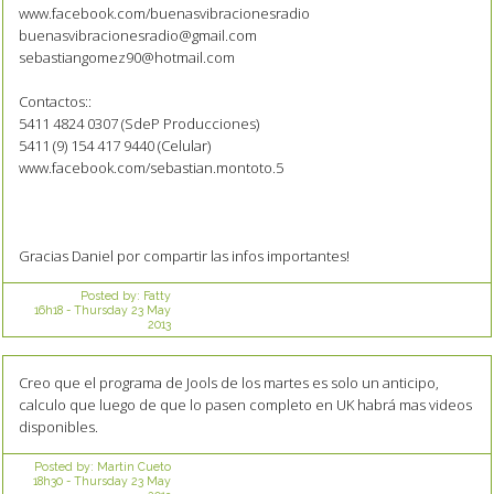
www.facebook.com/buenasvibracionesradio
buenasvibracionesradio@gmail.com
sebastiangomez90@hotmail.com
Contactos::
5411 4824 0307 (SdeP Producciones)
5411 (9) 154 417 9440 (Celular)
www.facebook.com/sebastian.montoto.5
Gracias Daniel por compartir las infos importantes!
Posted by:
Fatty
16h18
-
Thursday 23
May
2013
Creo que el programa de Jools de los martes es solo un anticipo,
calculo que luego de que lo pasen completo en UK habrá mas videos
disponibles.
Posted by:
Martin Cueto
18h30
-
Thursday 23
May