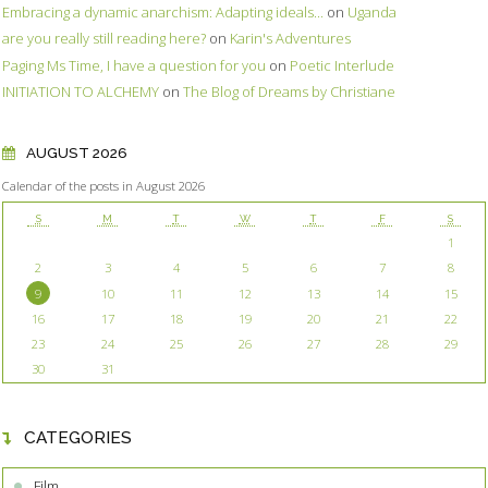
Embracing a dynamic anarchism: Adapting ideals...
on
Uganda
are you really still reading here?
on
Karin's Adventures
Paging Ms Time, I have a question for you
on
Poetic Interlude
INITIATION TO ALCHEMY
on
The Blog of Dreams by Christiane
AUGUST 2026
Calendar of the posts in August 2026
S
M
T
W
T
F
S
1
2
3
4
5
6
7
8
9
10
11
12
13
14
15
16
17
18
19
20
21
22
23
24
25
26
27
28
29
30
31
CATEGORIES
Film