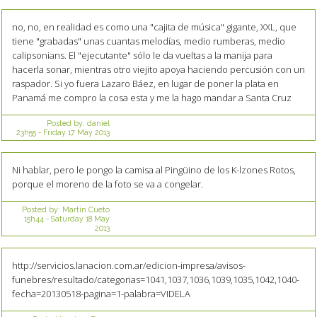
no, no, en realidad es como una "cajita de música" gigante, XXL, que
tiene "grabadas" unas cuantas melodías, medio rumberas, medio
calipsonians. El "ejecutante" sólo le da vueltas a la manija para
hacerla sonar, mientras otro viejito apoya haciendo percusión con un
raspador. Si yo fuera Lazaro Báez, en lugar de poner la plata en
Panamá me compro la cosa esta y me la hago mandar a Santa Cruz
Posted by:
daniel
23h55
-
Friday 17
May 2013
Ni hablar, pero le pongo la camisa al Pingüino de los K-lzones Rotos,
porque el moreno de la foto se va a congelar.
Posted by:
Martin Cueto
15h44
-
Saturday 18
May
2013
http://servicios.lanacion.com.ar/edicion-impresa/avisos-
funebres/resultado/categorias=1041,1037,1036,1039,1035,1042,1040-
fecha=20130518-pagina=1-palabra=VIDELA