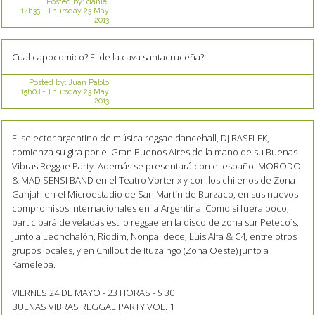
Posted by:
daniel
14h35
-
Thursday 23
May
2013
Cual capocomico? El de la cava santacruceña?
Posted by:
Juan Pablo
15h08
-
Thursday 23
May
2013
El selector argentino de música reggae dancehall, DJ RASFLEK,
comienza su gira por el Gran Buenos Aires de la mano de su Buenas
Vibras Reggae Party. Además se presentará con el español MORODO
& MAD SENSI BAND en el Teatro Vorterix y con los chilenos de Zona
Ganjah en el Microestadio de San Martín de Burzaco, en sus nuevos
compromisos internacionales en la Argentina. Como si fuera poco,
participará de veladas estilo reggae en la disco de zona sur Peteco´s,
junto a Leonchalón, Riddim, Nonpalidece, Luis Alfa & C4, entre otros
grupos locales, y en Chillout de Ituzaingo (Zona Oeste) junto a
Kameleba.
VIERNES 24 DE MAYO - 23 HORAS - $ 30
BUENAS VIBRAS REGGAE PARTY VOL. 1