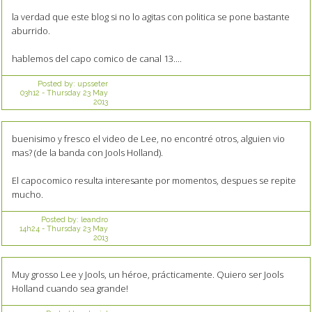
la verdad que este blog si no lo agitas con politica se pone bastante
aburrido.
hablemos del capo comico de canal 13....
Posted by:
upsseter
03h12
-
Thursday 23
May
2013
buenisimo y fresco el video de Lee, no encontré otros, alguien vio
mas? (de la banda con Jools Holland).
El capocomico resulta interesante por momentos, despues se repite
mucho.
Posted by:
leandro
14h24
-
Thursday 23
May
2013
Muy grosso Lee y Jools, un héroe, prácticamente. Quiero ser Jools
Holland cuando sea grande!