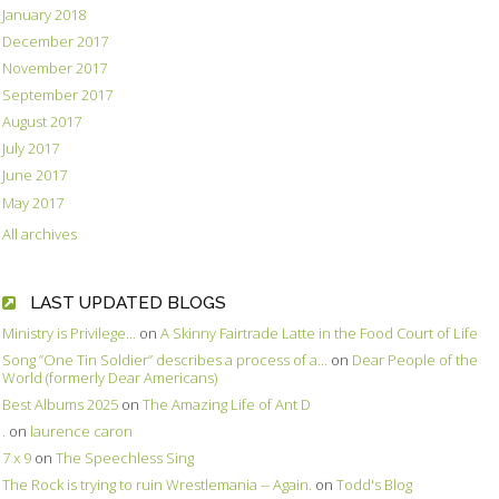
January 2018
December 2017
November 2017
September 2017
August 2017
July 2017
June 2017
May 2017
All archives
LAST UPDATED BLOGS
Ministry is Privilege...
on
A Skinny Fairtrade Latte in the Food Court of Life
Song ”One Tin Soldier” describes a process of a...
on
Dear People of the
World (formerly Dear Americans)
Best Albums 2025
on
The Amazing Life of Ant D
.
on
laurence caron
7 x 9
on
The Speechless Sing
The Rock is trying to ruin Wrestlemania -- Again.
on
Todd's Blog