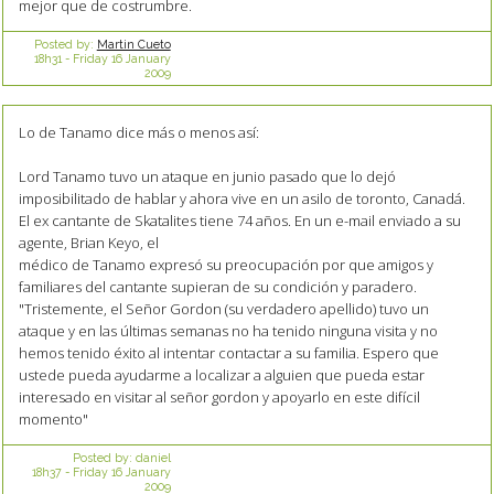
mejor que de costrumbre.
Posted by:
Martin Cueto
18h31
-
Friday 16
January
2009
Lo de Tanamo dice más o menos así:
Lord Tanamo tuvo un ataque en junio pasado que lo dejó
imposibilitado de hablar y ahora vive en un asilo de toronto, Canadá.
El ex cantante de Skatalites tiene 74 años. En un e-mail enviado a su
agente, Brian Keyo, el
médico de Tanamo expresó su preocupación por que amigos y
familiares del cantante supieran de su condición y paradero.
"Tristemente, el Señor Gordon (su verdadero apellido) tuvo un
ataque y en las últimas semanas no ha tenido ninguna visita y no
hemos tenido éxito al intentar contactar a su familia. Espero que
ustede pueda ayudarme a localizar a alguien que pueda estar
interesado en visitar al señor gordon y apoyarlo en este difícil
momento"
Posted by:
daniel
18h37
-
Friday 16
January
2009