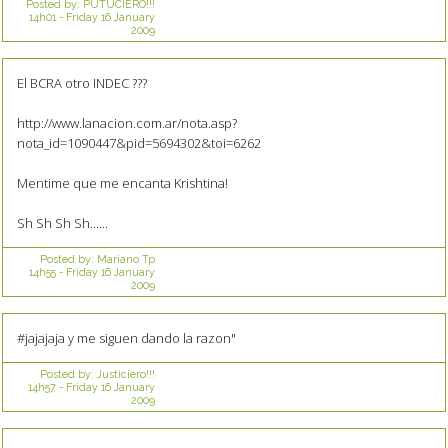
Posted by:
PUTUCIERO!!!
14h01
-
Friday 16
January
2009
El BCRA otro INDEC ???
http://www.lanacion.com.ar/nota.asp?
nota_id=1090447&pid=5694302&toi=6262
Mentime que me encanta Krishtina!
Sh Sh Sh Sh......
Posted by:
Mariano Tp
14h55
-
Friday 16
January
2009
#jajajaja y me siguen dando la razon"
Posted by:
Justiciero!!!
14h57
-
Friday 16
January
2009