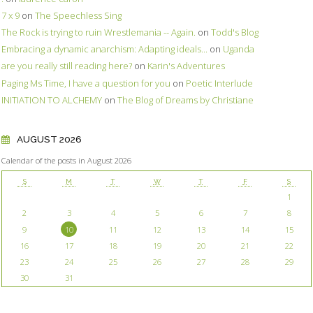
7 x 9
on
The Speechless Sing
The Rock is trying to ruin Wrestlemania -- Again.
on
Todd's Blog
Embracing a dynamic anarchism: Adapting ideals...
on
Uganda
are you really still reading here?
on
Karin's Adventures
Paging Ms Time, I have a question for you
on
Poetic Interlude
INITIATION TO ALCHEMY
on
The Blog of Dreams by Christiane
AUGUST 2026
Calendar of the posts in August 2026
S
M
T
W
T
F
S
1
2
3
4
5
6
7
8
9
10
11
12
13
14
15
16
17
18
19
20
21
22
23
24
25
26
27
28
29
30
31