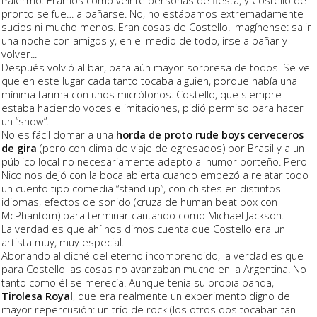
pronto se fue… a bañarse. No, no estábamos extremadamente
sucios ni mucho menos. Eran cosas de Costello. Imagínense: salir
una noche con amigos y, en el medio de todo, irse a bañar y
volver...
Después volvió al bar, para aún mayor sorpresa de todos. Se ve
que en este lugar cada tanto tocaba alguien, porque había una
mínima tarima con unos micrófonos. Costello, que siempre
estaba haciendo voces e imitaciones, pidió permiso para hacer
un “show”.
No es fácil domar a una
horda de proto rude boys cerveceros
de gira
(pero con clima de viaje de egresados) por Brasil y a un
público local no necesariamente adepto al humor porteño. Pero
Nico nos dejó con la boca abierta cuando empezó a relatar todo
un cuento tipo comedia “stand up”, con chistes en distintos
idiomas, efectos de sonido (cruza de human beat box con
McPhantom) para terminar cantando como Michael Jackson.
La verdad es que ahí nos dimos cuenta que Costello era un
artista muy, muy especial.
Abonando al cliché del eterno incomprendido, la verdad es que
para Costello las cosas no avanzaban mucho en la Argentina. No
tanto como él se merecía. Aunque tenía su propia banda,
Tirolesa Royal
, que era realmente un experimento digno de
mayor repercusión: un trío de rock (los otros dos tocaban tan