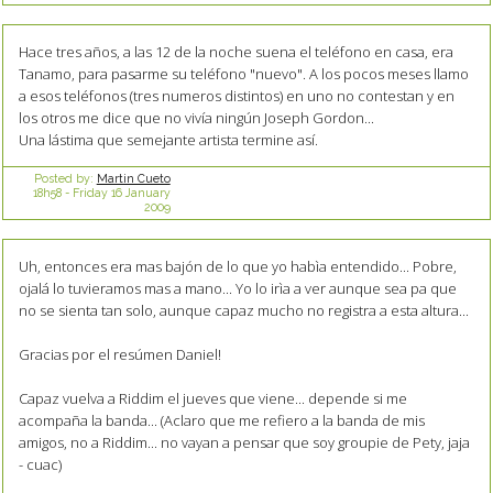
Hace tres años, a las 12 de la noche suena el teléfono en casa, era
Tanamo, para pasarme su teléfono "nuevo". A los pocos meses llamo
a esos teléfonos (tres numeros distintos) en uno no contestan y en
los otros me dice que no vivía ningún Joseph Gordon...
Una lástima que semejante artista termine así.
Posted by:
Martin Cueto
18h58
-
Friday 16
January
2009
Uh, entonces era mas bajón de lo que yo habìa entendido... Pobre,
ojalá lo tuvieramos mas a mano... Yo lo irìa a ver aunque sea pa que
no se sienta tan solo, aunque capaz mucho no registra a esta altura...
Gracias por el resúmen Daniel!
Capaz vuelva a Riddim el jueves que viene... depende si me
acompaña la banda... (Aclaro que me refiero a la banda de mis
amigos, no a Riddim... no vayan a pensar que soy groupie de Pety, jaja
- cuac)