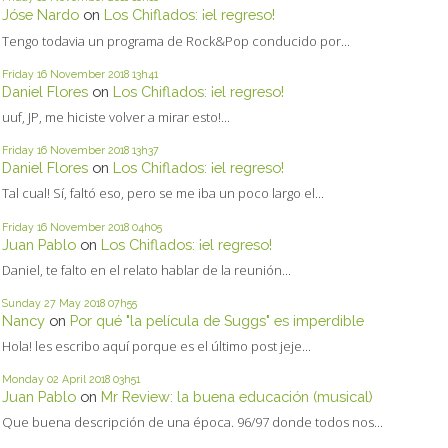
Jóse Nardo
on
Los Chiflados: ¡el regreso!
Tengo todavia un programa de Rock&Pop conducido por...
Friday 16
November 2018
13h41
Daniel Flores
on
Los Chiflados: ¡el regreso!
uuf, JP, me hiciste volver a mirar esto!...
Friday 16
November 2018
13h37
Daniel Flores
on
Los Chiflados: ¡el regreso!
Tal cual! Sí, faltó eso, pero se me iba un poco largo el...
Friday 16
November 2018
04h05
Juan Pablo
on
Los Chiflados: ¡el regreso!
Daniel, te falto en el relato hablar de la reunión...
Sunday 27
May 2018
07h55
Nancy
on
Por qué "la película de Suggs" es imperdible
Hola! les escribo aquí porque es el último post jeje...
Monday 02
April 2018
03h51
Juan Pablo
on
Mr Review: la buena educación (musical)
Que buena descripción de una época. 96/97 donde todos nos...