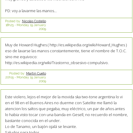
PD: voy a lavarme las manos...
Posted by:
Nicolás Costello
18h25
-
Monday 19
January
2009
Muy de Howard Hughes ( http://es.wikipedia.org/wiki/Howard_Hughes )
eso de lavarse las manos constantemente, tiene el nombre de T.O.C.
sino me equivoco:
http://es.wikipedia.org/wiki/Trastorno_obsesivo-compulsivo.
Posted by:
Martin Cueto
20h15
-
Monday 19
January
2009
Este violero, lejos el mejor de la movida ska two-tone argentina lo vi
en el 98 en el Buenos Aires no duerme con Satelite me llamó la
atencion los saltos que pegaba, muy eléctrico, un par de años antes
lo habia visto tocar con una banda en Gesell, no recuerdo el nombre,
bastante conocida en el under.
Lo de Tanamo, un bajón ojalá se levante.
Saludos para todos