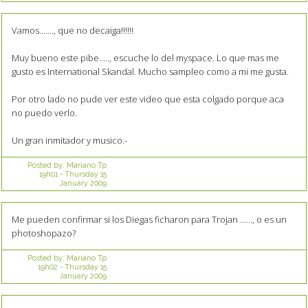
Vamos......., que no decaiga!!!!!!
Muy bueno este pibe....., escuche lo del myspace. Lo que mas me
gusto es International Skandal. Mucho sampleo como a mi me gusta.
Por otro lado no pude ver este video que esta colgado porque aca
no puedo verlo.
Un gran inmitador y musico.-
Posted by:
Mariano Tp
19h01
-
Thursday 15
January 2009
Me pueden confirmar si los Diegas ficharon para Trojan ......, o es un
photoshopazo?
Posted by:
Mariano Tp
19h02
-
Thursday 15
January 2009