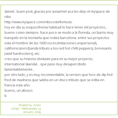
daniel.. buen post, gracias por avisarme! aca les dejo el myspace de
niko
http://www.myspace.com/nikocostellomusic
hoy en dia su esquizofrenia habitual lo hace tener mil proyectos...
bueno como siempre. hace poco se mudo a la floresta, un barrio muy
tranquilo en la montaña que rodea barcelona. entre sus proyectos
esta el hombre de las 1000 voces (imitaciones unipersonal),
californicators (banda tributo a los red hot chilli peppers), bonvivants
(simil hardrockers), etc.
creo que su historia olvidaste para mi su mejor proyecto,
international skandal... que paso muy desapercibido
lamentablemente...
por otro lado, y es muy recomendable, la version que hizo de dip fed
fred de madness que saldra en un disco tributo que se edita en
francia este año.
bueno, un abrazo
b
Posted by:
brian
22h50
-
Wednesday 14
January 2009