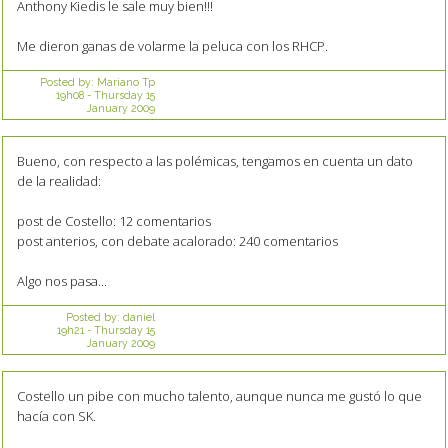
Anthony Kiedis le sale muy bien!!!
Me dieron ganas de volarme la peluca con los RHCP.
Posted by:
Mariano Tp
19h08
-
Thursday 15
January 2009
Bueno, con respecto a las polémicas, tengamos en cuenta un dato
de la realidad:
post de Costello: 12 comentarios
post anterios, con debate acalorado: 240 comentarios
Algo nos pasa...
Posted by:
daniel
19h21
-
Thursday 15
January 2009
Costello un pibe con mucho talento, aunque nunca me gustó lo que
hacía con SK.