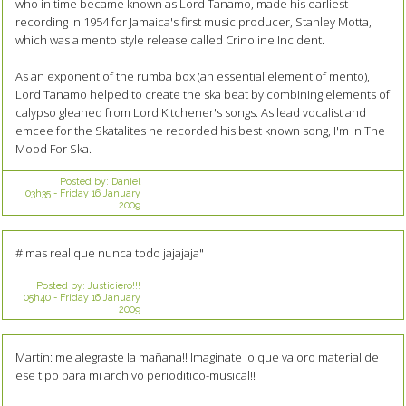
who in time became known as Lord Tanamo, made his earliest
recording in 1954 for Jamaica's first music producer, Stanley Motta,
which was a mento style release called Crinoline Incident.
As an exponent of the rumba box (an essential element of mento),
Lord Tanamo helped to create the ska beat by combining elements of
calypso gleaned from Lord Kitchener's songs. As lead vocalist and
emcee for the Skatalites he recorded his best known song, I'm In The
Mood For Ska.
Posted by:
Daniel
03h35
-
Friday 16
January
2009
# mas real que nunca todo jajajaja"
Posted by:
Justiciero!!!
05h40
-
Friday 16
January
2009
Martín: me alegraste la mañana!! Imaginate lo que valoro material de
ese tipo para mi archivo perioditico-musical!!