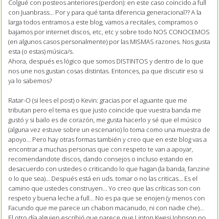
Colgué con posteos anteriores (perdon): en este caso coincido a full
con Juanbrass... Por y para qué tanta diferencia generacional?? A la
larga todos entramos a este blog, vamos a recitales, compramos o
bajamos por internet discos, etc, etc y sobre todo NOS CONOCEMOS
(en algunos casos personalmente) por las MISMAS razones. Nos gusta
esta (o estas) música/s.
Ahora, después es lógico que somos DISTINTOS y dentro de lo que
nos une nos gustan cosas distintas. Entonces, pa que discutir eso si
ya lo sabemos?
Ratar-O (si lees el post) o Kevin: gracias por el aguante que me
tributan pero el tema es que justo coincide que vuestra banda me
gustó y si bailo es de corazón, me gusta hacerlo y sé que el músico
(alguna vez estuve sobre un escenario) lo toma como una muestra de
apoyo... Pero hay otras formas también y creo que en este blog vas a
encontrar a muchas personas que con respeto te van a apoyar,
recomendandote discos, dando consejos o incluso estando en
desacuerdo con ustedes o criticando lo que hagan (la banda, fanzine
o lo que sea)... Después está en uds. tomar o no las criticas... Es el
camino que ustedes construyen... Yo creo que las críticas son con
respeto y buena leche a full... No es pa que se enojen (y menos con
Facundo que me parece un chabon macanudo, ni con nadie che)...
El otro día alguien escribió que parece que Linton Kwesi Johnson no