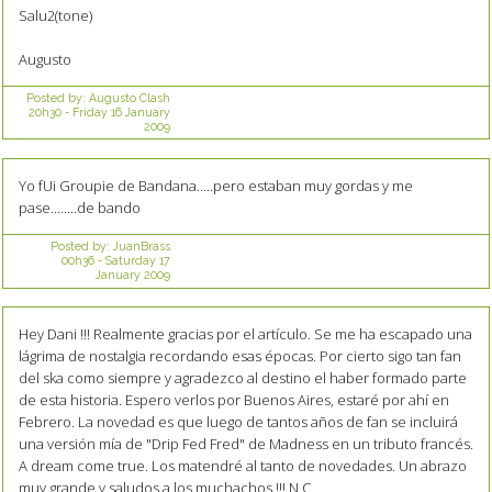
Salu2(tone)
Augusto
Posted by:
Augusto Clash
20h30
-
Friday 16
January
2009
Yo fUi Groupie de Bandana.....pero estaban muy gordas y me
pase........de bando
Posted by:
JuanBrass
00h36
-
Saturday 17
January 2009
Hey Dani !!! Realmente gracias por el artículo. Se me ha escapado una
lágrima de nostalgia recordando esas épocas. Por cierto sigo tan fan
del ska como siempre y agradezco al destino el haber formado parte
de esta historia. Espero verlos por Buenos Aires, estaré por ahí en
Febrero. La novedad es que luego de tantos años de fan se incluirá
una versión mía de "Drip Fed Fred" de Madness en un tributo francés.
A dream come true. Los matendré al tanto de novedades. Un abrazo
muy grande y saludos a los muchachos !!! N.C