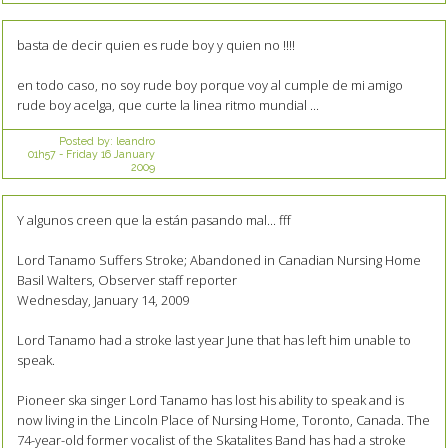
basta de decir quien es rude boy y quien no !!!!
en todo caso, no soy rude boy porque voy al cumple de mi amigo
rude boy acelga, que curte la linea ritmo mundial ...
Posted by:
leandro
01h57
-
Friday 16
January
2009
Y algunos creen que la están pasando mal... fff
Lord Tanamo Suffers Stroke; Abandoned in Canadian Nursing Home
Basil Walters, Observer staff reporter
Wednesday, January 14, 2009
Lord Tanamo had a stroke last year June that has left him unable to
speak.
Pioneer ska singer Lord Tanamo has lost his ability to speak and is
now living in the Lincoln Place of Nursing Home, Toronto, Canada. The
74-year-old former vocalist of the Skatalites Band has had a stroke