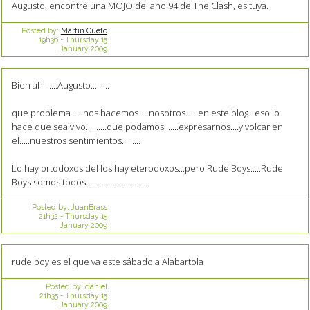
Augusto, encontré una MOJO del año 94 de The Clash, es tuya.
Posted by:
Martin Cueto
19h36
-
Thursday 15
January 2009
Bien ahi......Augusto.........
que problema......nos hacemos.....nosotros......en este blog...eso lo
hace que sea vivo..........que podamos.......expresarnos....y volcar en
el.....nuestros sentimientos.........
Lo hay ortodoxos del los hay eterodoxos...pero Rude Boys.....Rude
Boys somos todos..............................
Posted by:
JuanBrass
21h32
-
Thursday 15
January 2009
rude boy es el que va este sábado a Alabartola
Posted by:
daniel
21h35
-
Thursday 15
January 2009