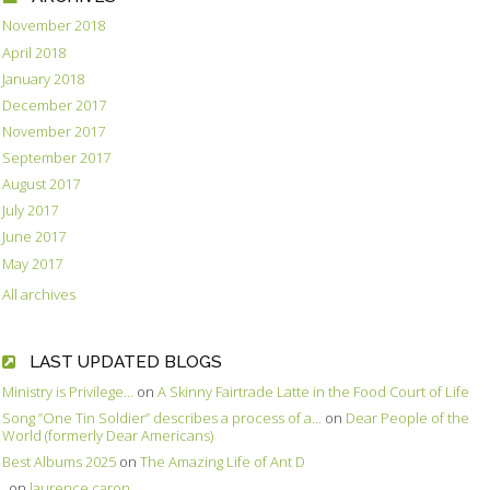
November 2018
April 2018
January 2018
December 2017
November 2017
September 2017
August 2017
July 2017
June 2017
May 2017
All archives
LAST UPDATED BLOGS
Ministry is Privilege...
on
A Skinny Fairtrade Latte in the Food Court of Life
Song ”One Tin Soldier” describes a process of a...
on
Dear People of the
World (formerly Dear Americans)
Best Albums 2025
on
The Amazing Life of Ant D
.
on
laurence caron