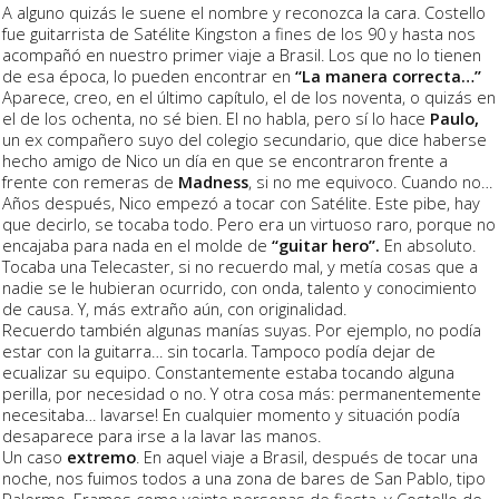
A alguno quizás le suene el nombre y reconozca la cara. Costello
fue guitarrista de Satélite Kingston a fines de los 90 y hasta nos
acompañó en nuestro primer viaje a Brasil. Los que no lo tienen
de esa época, lo pueden encontrar en
“La manera correcta…”
Aparece, creo, en el último capítulo, el de los noventa, o quizás en
el de los ochenta, no sé bien. El no habla, pero sí lo hace
Paulo,
un ex compañero suyo del colegio secundario, que dice haberse
hecho amigo de Nico un día en que se encontraron frente a
frente con remeras de
Madness
, si no me equivoco. Cuando no…
Años después, Nico empezó a tocar con Satélite. Este pibe, hay
que decirlo, se tocaba todo. Pero era un virtuoso raro, porque no
encajaba para nada en el molde de
“guitar hero”.
En absoluto.
Tocaba una Telecaster, si no recuerdo mal, y metía cosas que a
nadie se le hubieran ocurrido, con onda, talento y conocimiento
de causa. Y, más extraño aún, con originalidad.
Recuerdo también algunas manías suyas. Por ejemplo, no podía
estar con la guitarra… sin tocarla. Tampoco podía dejar de
ecualizar su equipo. Constantemente estaba tocando alguna
perilla, por necesidad o no. Y otra cosa más: permanentemente
necesitaba… lavarse! En cualquier momento y situación podía
desaparece para irse a la lavar las manos.
Un caso
extremo
. En aquel viaje a Brasil, después de tocar una
noche, nos fuimos todos a una zona de bares de San Pablo, tipo
Palermo. Eramos como veinte personas de fiesta, y Costello de