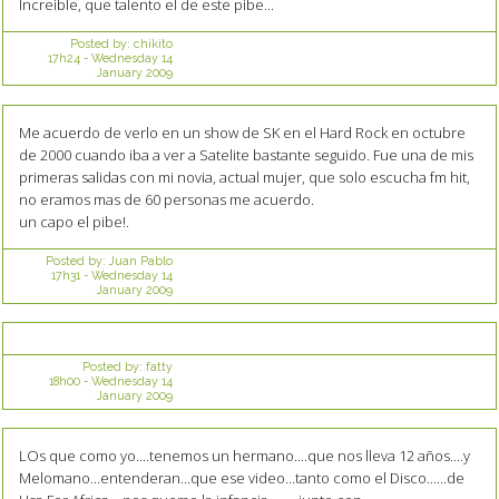
Increible, que talento el de este pibe...
Posted by:
chikito
17h24
-
Wednesday 14
January 2009
Me acuerdo de verlo en un show de SK en el Hard Rock en octubre
de 2000 cuando iba a ver a Satelite bastante seguido. Fue una de mis
primeras salidas con mi novia, actual mujer, que solo escucha fm hit,
no eramos mas de 60 personas me acuerdo.
un capo el pibe!.
Posted by:
Juan Pablo
17h31
-
Wednesday 14
January 2009
Posted by:
fatty
18h00
-
Wednesday 14
January 2009
LOs que como yo....tenemos un hermano....que nos lleva 12 años....y
Melomano...entenderan...que ese video...tanto como el Disco......de