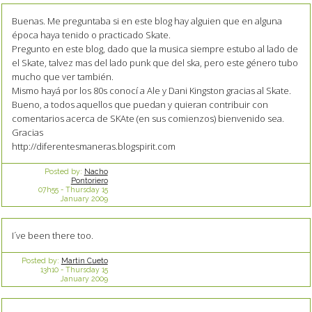
Buenas. Me preguntaba si en este blog hay alguien que en alguna
época haya tenido o practicado Skate.
Pregunto en este blog, dado que la musica siempre estubo al lado de
el Skate, talvez mas del lado punk que del ska, pero este género tubo
mucho que ver también.
Mismo hayá por los 80s conocí a Ale y Dani Kingston gracias al Skate.
Bueno, a todos aquellos que puedan y quieran contribuir con
comentarios acerca de SKAte (en sus comienzos) bienvenido sea.
Gracias
http://diferentesmaneras.blogspirit.com
Posted by:
Nacho
Pontoriero
07h55
-
Thursday 15
January 2009
I´ve been there too.
Posted by:
Martin Cueto
13h10
-
Thursday 15
January 2009