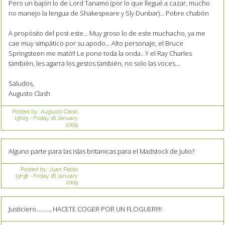
Pero un bajón lo de Lord Tanamo (por lo que llegué a cazar, mucho
no manejo la lengua de Shakespeare y Sly Dunbar)... Pobre chabón
A propósito del post este... Muy groso lo de este muchacho, ya me
cae muy simpático por su apodo... Alto personaje, el Bruce
Springsteen me mató!! Le pone toda la onda.. Y el Ray Charles
también, les agarra los gestos también, no solo las voces...
Saludos,
Augusto Clash
Posted by:
Augusto Clash
13h25
-
Friday 16
January
2009
Alguno parte para las islas britanicas para el Madstock de Julio?
Posted by:
Juan Pablo
13h38
-
Friday 16
January
2009
Justiciero........., HACETE COGER POR UN FLOGUER!!!!