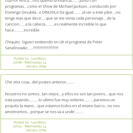
Usa For Africa....nos quemo la infancia.........junto con
programas....como el Show de Michael Jackson...conducido por
Domingo Dinubila...o DINUVILA Da igual..........al ver a este pibe....no
tengo mas que decir.....que se me venia cada personaje....de la
cancion.......a la cabeza..........es realmente increible lo que
hace...........increible
Chiquito: Siguen emitiendo en UK el programa de Peter
Serafinowikz......?????????????????
Posted by:
JuanBrass
21h08
-
Wednesday 14
January 2009
Che otra cosa...del posteo anterior.........
Nosotros no somos...tan viejos....y ellos no son tan jovens....que nos
esta pasando...........lo ultimo fue muy violento...........paremos un
poquito la mano....que estamos todos en el mismo barco...no nos
amotinemos....porque se nos va a undir..........
Posted by:
JuanBrass
21h25
-
Wednesday 14
January 2009