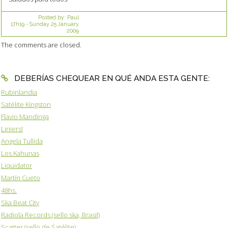
Posted by:
Paul
17h19
-
Sunday 25
January
2009
The comments are closed.
DEBERÍAS CHEQUEAR EN QUÉ ANDA ESTA GENTE:
Rubinlandia
Satélite Kingston
Flavio Mandinga
Liniers!
Angela Tullida
Los Kahunas
Liquidator
Martín Cueto
48hs.
Ska Beat City
Radiola Records (sello ska, Brasil)
Scatter (sello de Satélite)