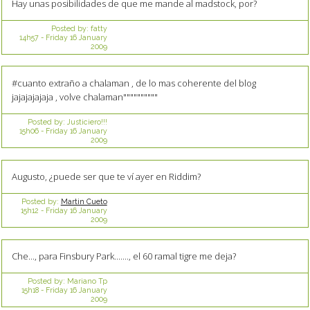
Hay unas posibilidades de que me mande al madstock, por?
Posted by:
fatty
14h57
-
Friday 16
January
2009
#cuanto extraño a chalaman , de lo mas coherente del blog
jajajajajaja , volve chalaman""""""""""
Posted by:
Justiciero!!!
15h06
-
Friday 16
January
2009
Augusto, ¿puede ser que te ví ayer en Riddim?
Posted by:
Martin Cueto
15h12
-
Friday 16
January
2009
Che..., para Finsbury Park......., el 60 ramal tigre me deja?
Posted by:
Mariano Tp
15h18
-
Friday 16
January
2009