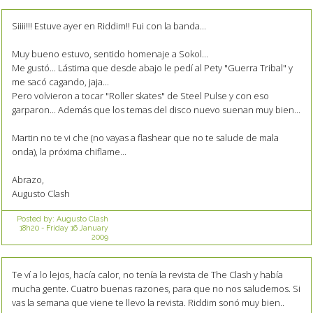
Siiii!!! Estuve ayer en Riddim!! Fui con la banda...
Muy bueno estuvo, sentido homenaje a Sokol...
Me gustó... Lástima que desde abajo le pedí al Pety "Guerra Tribal" y
me sacó cagando, jaja...
Pero volvieron a tocar "Roller skates" de Steel Pulse y con eso
garparon... Además que los temas del disco nuevo suenan muy bien...
Martin no te vi che (no vayas a flashear que no te salude de mala
onda), la próxima chiflame...
Abrazo,
Augusto Clash
Posted by:
Augusto Clash
18h20
-
Friday 16
January
2009
Te ví a lo lejos, hacía calor, no tenía la revista de The Clash y había
mucha gente. Cuatro buenas razones, para que no nos saludemos. Si
vas la semana que viene te llevo la revista. Riddim sonó muy bien..