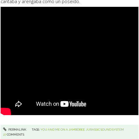
cantaba y arengaba como un poseído.
PERMALINK
TAGS:
YOU AND ME ON A JAMBOREE; JURASSIC SOUND SYSTEM
27
COMMENTS