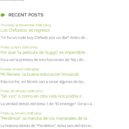
RECENT POSTS
Thursday 15
November 2018
23h23
Los Chiflados: ¡el regreso!
"Yo fui un rude boy Chiflado por un día!" Antes de...
Friday 13
April 2018
22h03
Por qué "la película de Suggs" es imperdible
Fui a ver la primera de tres funciones de “My Life...
Sunday 01
April 2018
19h50
Mr Review: la buena educación (musical)
Esta noche, en Niceto van a sonar algunas de las...
Friday 26
January 2018
22h21
"Sin voz" o cómo en otra vida nos podría ir...
La verdad detrás del tema 1 de "El enemigo". De la v a...
Friday 19
January 2018
14h31
"Perdimos": la marcha de los mariskales de la...
La historia detrás de "Perdimos", tema seis del tercer...