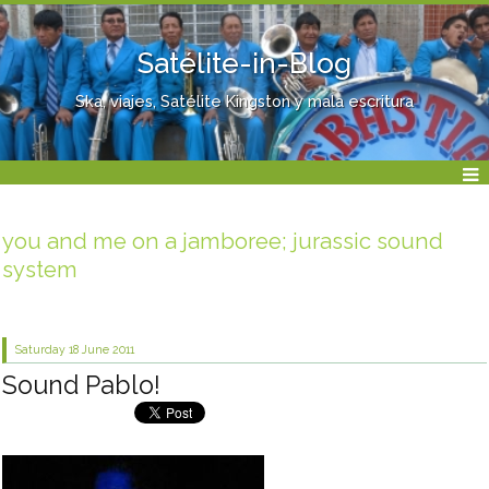
Satélite-in-Blog
Ska, viajes, Satélite Kingston y mala escritura
you and me on a jamboree; jurassic sound
system
Saturday 18
June 2011
Sound Pablo!