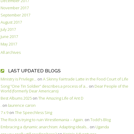
December 2017
November 2017
September 2017
August 2017
July 2017
June 2017
May 2017
All archives
LAST UPDATED BLOGS
Ministry is Privilege...
on
A Skinny Fairtrade Latte in the Food Court of Life
Song ”One Tin Soldier” describes a process of a...
on
Dear People of the
World (formerly Dear Americans)
Best Albums 2025
on
The Amazing Life of Ant D
.
on
laurence caron
7 x 9
on
The Speechless Sing
The Rock is trying to ruin Wrestlemania -- Again.
on
Todd's Blog
Embracing a dynamic anarchism: Adapting ideals...
on
Uganda