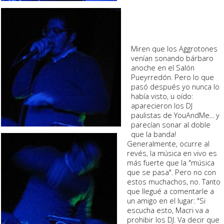
Miren que los Aggrotones
venían sonando bárbaro
anoche en el Salón
Pueyrredón. Pero lo que
pasó después yo nunca lo
había visto, u oído:
aparecieron los DJ
paulistas de YouAndMe... y
parecían sonar al doble
que la banda!
Generalmente, ocurre al
revés, la música en vivo es
más fuerte que la "música
que se pasa". Pero no con
estos muchachos, no. Tanto
que llegué a comentarle a
un amigo en el lugar: "Si
escucha esto, Macri va a
prohibir los DJ. Va decir que