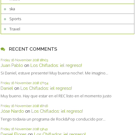
ska
Sports
Travel
RECENT COMMENTS
Friday 16
November 2018
18h03
Juan Pablo
on
Los Chiflados: ¡el regreso!
Si Daniel, estuve presente! Muy buena noche!. Me imagino...
Friday 16
November 2018
17h54
Daniel
on
Los Chiflados: ¡el regreso!
Muy bueno. Hay que estar en el REC listo en el momento justo
Friday 16
November 2018
16h16
Jóse Nardo
on
Los Chiflados: ¡el regreso!
Tengo todavia un programa de Rock&Pop conducido por...
Friday 16
November 2018
13h41
Daniel Flores
on
Los Chiflados: ¡el regreso!