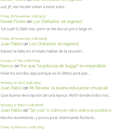
uuf, JP, me hiciste volver a mirar esto!...
Friday 16
November 2018
13h37
Daniel Flores
on
Los Chiflados: ¡el regreso!
Tal cual! Sí, faltó eso, pero se me iba un poco largo el...
Friday 16
November 2018
04h05
Juan Pablo
on
Los Chiflados: ¡el regreso!
Daniel, te falto en el relato hablar de la reunión...
Sunday 27
May 2018
07h55
Nancy
on
Por qué "la película de Suggs" es imperdible
Hola! les escribo aquí porque es el último post jeje...
Monday 02
April 2018
03h51
Juan Pablo
on
Mr Review: la buena educación (musical)
Que buena descripción de una época. 96/97 donde todos nos...
Monday 12
March 2018
16h28
Juan Pablo
on
"Sin voz" o cómo en otra vida nos podría ir...
Mucho movimiento, y pocos post. Interesante fecha la...
Friday 09
February 2018
21h53