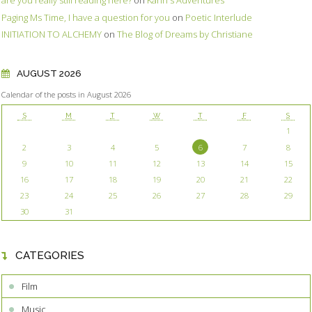
are you really still reading here?
on
Karin's Adventures
Paging Ms Time, I have a question for you
on
Poetic Interlude
INITIATION TO ALCHEMY
on
The Blog of Dreams by Christiane
AUGUST 2026
Calendar of the posts in August 2026
S
M
T
W
T
F
S
1
2
3
4
5
6
7
8
9
10
11
12
13
14
15
16
17
18
19
20
21
22
23
24
25
26
27
28
29
30
31
CATEGORIES
Film
Music