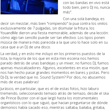
con las bandas en vivo está
todo bien, pero DJ no, nunca
más".
Con una sola bandeja, es
decir sin mezclar, más bien "rompiendo" la pua contra los vinilos
exclusivamente de 7 pulgadas, sin disimular la fritura, los
YouandMe dieron una fiesta memorable, además de una lección:
cómo algo tan sencillo puede ser tan efectivo. Los tipos ponen
música de manera más parecida a la que uno lo hace solo en su
casa que a un DJ de una disco.
La verdad, y en esto me incluyo en los primeros puestos de la
lista, la mayoría de los que en esta mini escena nos hemos
parado detrás de unas bandejas y un mixer, no fuimos DJ, fuimos
apenas musicalizadores. Algunos, excelentes en esa misión, que
nos han hecho pasar grandes momentos en bares y pistas. Pero
DJ-DJ, la verdad que no. Sound System? Por dios, no abusemos
más de esas palabras!
Jurásico, en particular, que es el de estas fotos, hizo laburo
tremendo, seleccionando temazo atrás de temazo, desde el ska
de Prince Buster con el que largó hasta los instrumentales
organísticos con lo que siguió, que hacian preguntarse de dónde
demonios había sacado eso, mientras saltaba, bailaba, gritaba,