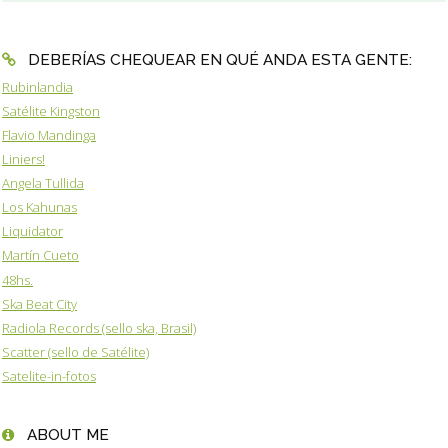
DEBERÍAS CHEQUEAR EN QUÉ ANDA ESTA GENTE:
Rubinlandia
Satélite Kingston
Flavio Mandinga
Liniers!
Angela Tullida
Los Kahunas
Liquidator
Martín Cueto
48hs.
Ska Beat City
Radiola Records (sello ska, Brasil)
Scatter (sello de Satélite)
Satelite-in-fotos
ABOUT ME