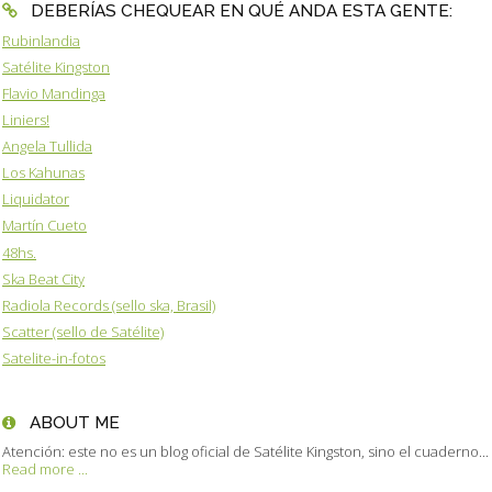
DEBERÍAS CHEQUEAR EN QUÉ ANDA ESTA GENTE:
Rubinlandia
Satélite Kingston
Flavio Mandinga
Liniers!
Angela Tullida
Los Kahunas
Liquidator
Martín Cueto
48hs.
Ska Beat City
Radiola Records (sello ska, Brasil)
Scatter (sello de Satélite)
Satelite-in-fotos
ABOUT ME
Atención: este no es un blog oficial de Satélite Kingston, sino el cuaderno...
Read more ...