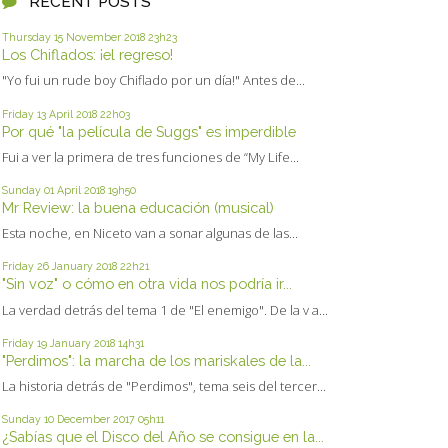
RECENT POSTS
Thursday 15
November 2018
23h23
Los Chiflados: ¡el regreso!
"Yo fui un rude boy Chiflado por un día!" Antes de...
Friday 13
April 2018
22h03
Por qué "la película de Suggs" es imperdible
Fui a ver la primera de tres funciones de “My Life...
Sunday 01
April 2018
19h50
Mr Review: la buena educación (musical)
Esta noche, en Niceto van a sonar algunas de las...
Friday 26
January 2018
22h21
"Sin voz" o cómo en otra vida nos podría ir...
La verdad detrás del tema 1 de "El enemigo". De la v a...
Friday 19
January 2018
14h31
"Perdimos": la marcha de los mariskales de la...
La historia detrás de "Perdimos", tema seis del tercer...
Sunday 10
December 2017
05h11
¿Sabías que el Disco del Año se consigue en la...