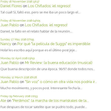
Friday 16
November 2018
13h37
Daniel Flores
on
Los Chiflados: ¡el regreso!
Tal cual! Sí, faltó eso, pero se me iba un poco largo el...
Friday 16
November 2018
04h05
Juan Pablo
on
Los Chiflados: ¡el regreso!
Daniel, te falto en el relato hablar de la reunión...
Sunday 27
May 2018
07h55
Nancy
on
Por qué "la película de Suggs" es imperdible
Hola! les escribo aquí porque es el último post jeje...
Monday 02
April 2018
03h51
Juan Pablo
on
Mr Review: la buena educación (musical)
Que buena descripción de una época. 96/97 donde todos nos...
Monday 12
March 2018
16h28
Juan Pablo
on
"Sin voz" o cómo en otra vida nos podría ir...
Mucho movimiento, y pocos post. Interesante fecha la...
Friday 09
February 2018
21h53
Ale
on
"Perdimos": la marcha de los mariskales de la...
Fue despues de tocar satelite que se pudrio todo, puede...