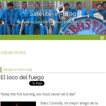
Satélite-in-Blog
Ska, viajes, Satélite Kingston y mala escritura
vacaciones
Monday 02
March 2009
El loco del fuego
“Keep the fire burning, we must never let it die!”
Marc Connolly, mi mejor amigo de la