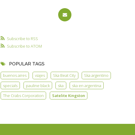
Subscribe to RSS
Subscribe to ATOM
POPULAR TAGS
buenos aires
viajes
Ska Beat City
Ska argentino
specials
pauline black
ska
ska en argentina
The Crabs Corporation
Satelite Kingston