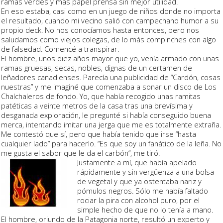
ramas verdes y más papel prensa sin mejor utilidad.
En eso estaba, casi como en un juego de niños donde no importa
el resultado, cuando mi vecino salió con campechano humor a su
propio deck. No nos conocíamos hasta entonces, pero nos
saludamos como viejos colegas, de lo más compinches con algo
de falsedad. Comencé a transpirar.
El hombre, unos diez años mayor que yo, venía armado con unas
ramas gruesas, secas, nobles, dignas de un certamen de
leñadores canadienses. Parecía una publicidad de “Cardón, cosas
nuestras” y me imaginé que comenzaba a sonar un disco de
Los
Chalchaleros
de fondo. Yo, que había recogido unas ramitas
patéticas a veinte metros de la casa tras una brevísima y
desganada exploración, le pregunté si había conseguido buena
merca, intentando imitar una jerga que me es totalmente extraña.
Me contestó que sí, pero que había tenido que irse “hasta
cualquier lado” para hacerlo. “Es que soy un fanático de la leña. No
me gusta el sabor que le da el carbón”, me tiró.
Justamente a mí, que había apelado
rápidamente y
sin vergüenza
a una bolsa
de vegetal y que ya ostentaba nariz y
pómulos negros. Sólo me había faltado
rociar la pira con
alcohol puro
, por el
simple hecho de que no lo tenía a mano.
El hombre, oriundo de la Patagonia norte, resultó un experto y