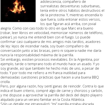
adolescencia, compañero de
surrealistas
desventuras suburbanas
,
tenía entre otros hábitos destructivos el
de la pirotecnia. Y, mientras encendía lo
que fuera, solía entonar estos versos,
los que figuran acá arriba, con jovial
alegría. Como con casi todo lo otro en que Marc era bueno
(
robar, leer libros en velocidad, memorizar números de teléfono,
pelear
), yo nunca me entendí bien con el fuego. Lo puede
confirmar casi cualquiera de mis amigos más tardíos, asadores
de ley: lejos de incendiar nada, soy buen compañero de
conversación junto a las brasas, pero ni siquiera nadie me daría
nunca la responsabilidad máxima de la
parrilla
.
Sin embargo, existen procesos inevitables. En la Argentina, por
ejemplo,
tarde o temprano todo el mundo hace un asado
. Y yo
soy grande, así que también he hecho más de uno, a pesar de
todo. Y por todo me refiero a mi
franca inutilidad
para
demasiadas cuestiones prácticas que hacen a una buena BBQ
criolla.
Pero, por alguna razón, hoy sentí ganas de reincidir. Contra lo que
indica el buen criterio, compré algo de carne y chorizos y carbón,
y me dispuse a aprovechar la parrilla del deck del depto playero
alquilado para un verano familiar en la Costa Atlántica.
Sólo un detalle me intranquilizó: “mi” parrilla estaba ubicada