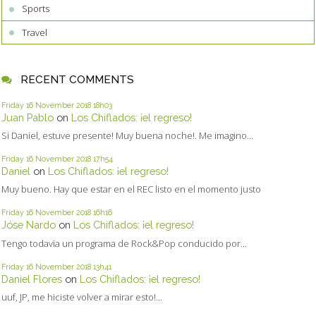
Sports
Travel
RECENT COMMENTS
Friday 16
November 2018
18h03
Juan Pablo
on
Los Chiflados: ¡el regreso!
Si Daniel, estuve presente! Muy buena noche!. Me imagino...
Friday 16
November 2018
17h54
Daniel
on
Los Chiflados: ¡el regreso!
Muy bueno. Hay que estar en el REC listo en el momento justo
Friday 16
November 2018
16h16
Jóse Nardo
on
Los Chiflados: ¡el regreso!
Tengo todavia un programa de Rock&Pop conducido por...
Friday 16
November 2018
13h41
Daniel Flores
on
Los Chiflados: ¡el regreso!
uuf, JP, me hiciste volver a mirar esto!...