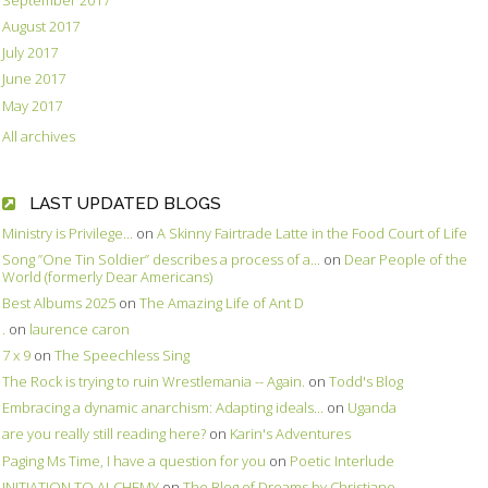
September 2017
August 2017
July 2017
June 2017
May 2017
All archives
LAST UPDATED BLOGS
Ministry is Privilege...
on
A Skinny Fairtrade Latte in the Food Court of Life
Song ”One Tin Soldier” describes a process of a...
on
Dear People of the
World (formerly Dear Americans)
Best Albums 2025
on
The Amazing Life of Ant D
.
on
laurence caron
7 x 9
on
The Speechless Sing
The Rock is trying to ruin Wrestlemania -- Again.
on
Todd's Blog
Embracing a dynamic anarchism: Adapting ideals...
on
Uganda
are you really still reading here?
on
Karin's Adventures
Paging Ms Time, I have a question for you
on
Poetic Interlude
INITIATION TO ALCHEMY
on
The Blog of Dreams by Christiane