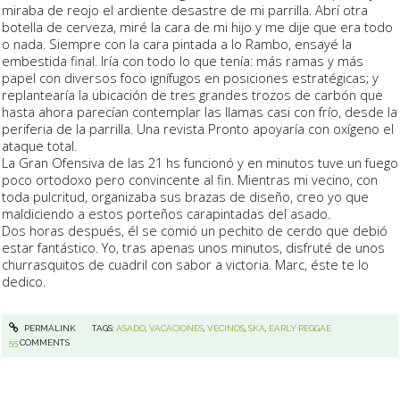
miraba de reojo el ardiente desastre de mi parrilla. Abrí
otra
botella
de cerveza, miré la cara de mi hijo y me dije que era todo
o nada. Siempre con la cara pintada a lo Rambo, ensayé la
embestida final. Iría con todo lo que tenía: más ramas y más
papel con diversos foco ignífugos en posiciones estratégicas; y
replantearía la ubicación de
tres grandes trozos de carbón que
hasta ahora parecían contemplar las llamas casi con frío
, desde la
periferia de la parrilla. Una revista Pronto apoyaría con oxígeno el
ataque total.
La
Gran Ofensiva de las 21 hs
funcionó y en minutos tuve un fuego
poco ortodoxo pero convincente al fin. Mientras mi vecino, con
toda pulcritud, organizaba sus brazas de diseño, creo yo que
maldiciendo a estos porteños carapintadas del asado.
Dos horas después, él se comió un pechito de cerdo que debió
estar fantástico. Yo, tras apenas unos minutos, disfruté de unos
churrasquitos de cuadril con sabor a victoria. Marc, éste te lo
dedico.
PERMALINK
TAGS:
ASADO
,
VACACIONES
,
VECINOS
,
SKA
,
EARLY REGGAE
55
COMMENTS