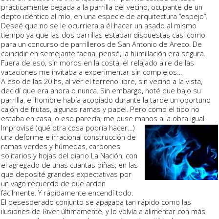
prácticamente
pegada
a la parrilla del vecino, ocupante de un
depto idéntico
al mío, en una especie de
arquitectura “espejo”.
Deseé que no se le ocurriera a él hacer un asado al mismo
tiempo ya que las dos parrillas estaban dispuestas casi como
para un concurso de parrilleros de San Antonio de Areco. De
coincidir en semejante faena, pensé, la humillación era segura.
Fuera de eso, sin moros en la costa, el relajado aire de las
vacaciones me invitaba a experimentar sin complejos…
A eso de las 20 hs, al ver el terreno libre, sin vecino a la vista,
decidí que era ahora o nunca. Sin embargo, noté que bajo su
parrilla, el hombre había
acopiado
durante la tarde un oportuno
cajón de frutas, algunas ramas y papel. Pero como el tipo no
estaba en casa, o eso parecía, me puse manos a la obra igual.
Improvisé
(qué otra cosa podría hacer…)
una deforme e irracional construcción de
ramas verdes y húmedas, carbones
solitarios y hojas del diario La Nación, con
el agregado de unas cuantas piñas, en las
que deposité grandes expectativas por
un vago recuerdo de que arden
fácilmente. Y rápidamente encendí todo.
El desesperado conjunto se apagaba tan rápido como las
ilusiones de River últimamente, y lo volvía a alimentar con más