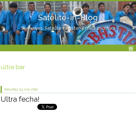
Satélite-in-Blog
Ska, viajes, Satélite Kingston y mala escritura
ultra bar
Saturday 24
July 2010
Ultra fecha!