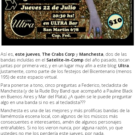
Así es,
este jueves
,
The Crabs
Corp
y
Manchesta
, dos de las
bandas incluídas en el
Satelite-In-Comp
del año pasado, tocan
juntas por primera vez, y en un lugar muy afin a este blog:
Ultra
.
Justamente, como parte de los festejos del Bicentenario (menos
195) de este espacio virtual.
Para ponerse a tono, cinco preguntas a Federico, tecladista de
Manchesta (y de la Rude Boy Band que acompañó a Pauline Black
en Buenos Aires y Mar del Plata). ¿A quién se le puede preguntar
algo en una banda si no es al tecladista???
Manchesta es una de las mejores y más prolíficas bandas de la
llamémosla escena local, con algunos de los músicos más
consecuentes e interesantes, amén de algunos personajes
entrañables. Si no los vieron nunca, por alguna razón, yo que
ustedes no me los perdería este jueves, por nada.