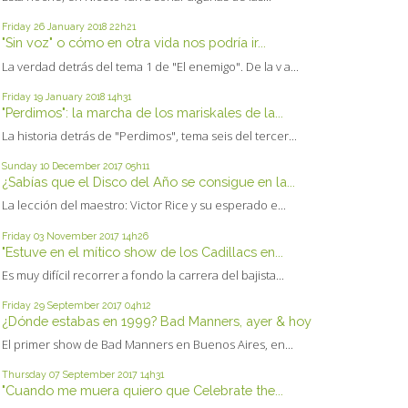
Friday 26
January 2018
22h21
"Sin voz" o cómo en otra vida nos podría ir...
La verdad detrás del tema 1 de "El enemigo". De la v a...
Friday 19
January 2018
14h31
"Perdimos": la marcha de los mariskales de la...
La historia detrás de "Perdimos", tema seis del tercer...
Sunday 10
December 2017
05h11
¿Sabías que el Disco del Año se consigue en la...
La lección del maestro: Victor Rice y su esperado e...
Friday 03
November 2017
14h26
"Estuve en el mítico show de los Cadillacs en...
Es muy difícil recorrer a fondo la carrera del bajista...
Friday 29
September 2017
04h12
¿Dónde estabas en 1999? Bad Manners, ayer & hoy
El primer show de Bad Manners en Buenos Aires, en...
Thursday 07
September 2017
14h31
"Cuando me muera quiero que Celebrate the...