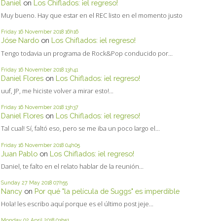
Daniel
on
Los Chiflados: ¡el regreso!
Muy bueno. Hay que estar en el REC listo en el momento justo
Friday 16
November 2018
16h16
Jóse Nardo
on
Los Chiflados: ¡el regreso!
Tengo todavia un programa de Rock&Pop conducido por...
Friday 16
November 2018
13h41
Daniel Flores
on
Los Chiflados: ¡el regreso!
uuf, JP, me hiciste volver a mirar esto!...
Friday 16
November 2018
13h37
Daniel Flores
on
Los Chiflados: ¡el regreso!
Tal cual! Sí, faltó eso, pero se me iba un poco largo el...
Friday 16
November 2018
04h05
Juan Pablo
on
Los Chiflados: ¡el regreso!
Daniel, te falto en el relato hablar de la reunión...
Sunday 27
May 2018
07h55
Nancy
on
Por qué "la película de Suggs" es imperdible
Hola! les escribo aquí porque es el último post jeje...
Monday 02
April 2018
03h51