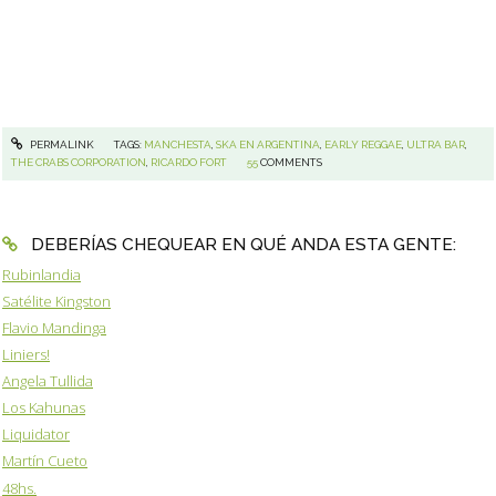
PERMALINK
TAGS:
MANCHESTA
,
SKA EN ARGENTINA
,
EARLY REGGAE
,
ULTRA BAR
,
THE CRABS CORPORATION
,
RICARDO FORT
55
COMMENTS
DEBERÍAS CHEQUEAR EN QUÉ ANDA ESTA GENTE:
Rubinlandia
Satélite Kingston
Flavio Mandinga
Liniers!
Angela Tullida
Los Kahunas
Liquidator
Martín Cueto
48hs.