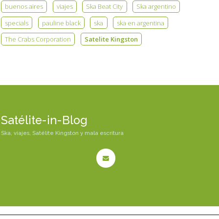
buenos aires
viajes
Ska Beat City
Ska argentino
specials
pauline black
ska
ska en argentina
The Crabs Corporation
Satelite Kingston
Satélite-in-Blog
Ska, viajes, Satélite Kingston y mala escritura