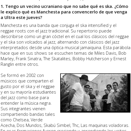
1. Tengo un vecino ucraniano que no sabe qué es ska. ¿Cómo
le explico qué es Manchesta para convencerlo de que venga
a Ultra este jueves?
Manchesta es una
banda
que conjuga el ska intensified y el
reggae roots con el jazz tradicional. Su repertorio puede
describirse como un gran cóctel en el cual los clásicos del reggae
y el ska son volcados al jazz, alternando con clásicos del jazz
interpretados desde una óptica musical jamaiquina. Esta parábola
hace que en sus shows se escuchen temas de Miles
Davis
, Bob
Marley, Frank Sinatra, The Skatalites, Bobby Hutcherson y Ernest
Ranglin entre otros.
Se formó en 2002 con
músicos que comparten el
gusto por el ska y el reggae
y en su mayoría
estudiantes
del jazz como
base
para
entender la
música
negra.
Sus integrantes vienen
compartiendo
bandas
tales
como Chelsea, Verde
Acecha, Dos Mundos, Skabú Simbel, Thc, Las maquinas voladoras.
En esas formaciones fueron creciendo y aprendiendo los yeites