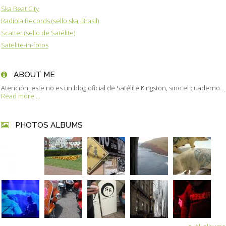
Ska Beat City
Radiola Records (sello ska, Brasil)
Scatter (sello de Satélite)
Satelite-in-fotos
ABOUT ME
Atención: este no es un blog oficial de Satélite Kingston, sino el cuaderno...
Read more ...
PHOTOS ALBUMS