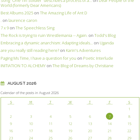
Song ”One Tin Soldier” describes a process of a...
on
Dear People of the
World (formerly Dear Americans)
Best Albums 2025
on
The Amazing Life of Ant D
.
on
laurence caron
7 x 9
on
The Speechless Sing
The Rock is trying to ruin Wrestlemania -- Again.
on
Todd's Blog
Embracing a dynamic anarchism: Adapting ideals...
on
Uganda
are you really still reading here?
on
Karin's Adventures
Paging Ms Time, I have a question for you
on
Poetic Interlude
INITIATION TO ALCHEMY
on
The Blog of Dreams by Christiane
AUGUST 2026
Calendar of the posts in August 2026
S
M
T
W
T
F
S
1
2
3
4
5
6
7
8
9
10
11
12
13
14
15
16
17
18
19
20
21
22
23
24
25
26
27
28
29