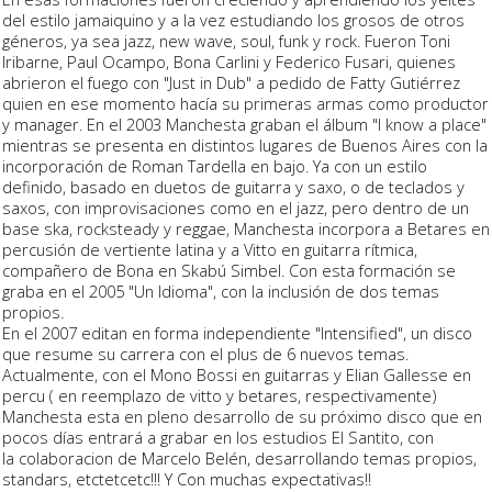
del estilo jamaiquino y a la vez estudiando los grosos de otros
géneros, ya sea jazz, new wave, soul, funk y
rock
. Fueron Toni
Iribarne, Paul Ocampo, Bona Carlini y Federico Fusari, quienes
abrieron el
fuego
con "Just in Dub" a pedido de Fatty Gutiérrez
quien en ese momento hacía su primeras armas como productor
y manager. En el 2003 Manchesta graban el álbum "I know a place"
mientras se presenta en distintos
lugares
de
Buenos Aires
con la
incorporación de Roman Tardella en bajo. Ya con un estilo
definido, basado en duetos de
guitarra
y saxo, o de teclados y
saxos, con improvisaciones como en el jazz, pero dentro de un
base ska, rocksteady y reggae, Manchesta incorpora a Betares en
percusión de vertiente latina y a Vitto en guitarra rítmica,
compañero de Bona en Skabú Simbel. Con esta formación se
graba en el 2005 "Un Idioma", con la inclusión de dos temas
propios.
En el 2007 editan en forma independiente "Intensified", un disco
que resume su
carrera
con el plus de 6
nuevos
temas.
Actualmente, con el Mono Bossi en guitarras y Elian Gallesse en
percu ( en reemplazo de vitto y betares, respectivamente)
Manchesta esta en pleno desarrollo de su próximo disco que en
pocos días entrará a grabar en los estudios El Santito, con
la colaboracion de Marcelo Belén, desarrollando temas propios,
standars, etctetcetc!!! Y Con muchas expectativas!!