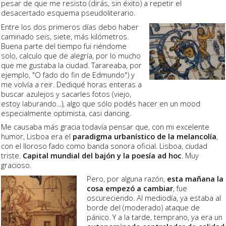
pesar de que me resisto (dirás, sin éxito) a repetir el
desacertado esquema pseudoliterario.
Entre los dos primeros días debo haber
caminado seis, siete, más kilómetros.
Buena parte del tiempo fui riéndome
solo, calculo que de alegría, por lo mucho
que me gustaba la ciudad. Tarareaba, por
ejemplo, "O fado do fin de Edmundo") y
me volvía a reir. Dediqué horas enteras a
buscar azulejos y sacarles fotos (viejo,
estoy laburando...), algo que sólo podés hacer en un mood
especialmente optimista, casi dancing.
Me causaba más gracia todavía pensar que, con mi excelente
humor, Lisboa era el
paradigma urbanístico de la melancolía
,
con el lloroso fado como banda sonora oficial. Lisboa, ciudad
triste.
Capital mundial del bajón y la poesía ad hoc
. Muy
gracioso.
Pero, por alguna razón,
esta mañana la
cosa empezó a cambiar
, fue
oscureciendo. Al mediodía, ya estaba al
borde del (moderado) ataque de
pánico. Y a la tarde, temprano, ya era un