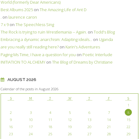
World (formerly Dear Americans)
Best Albums 2025
on
The Amazing Life of Ant D
.
on
laurence caron
7 x 9
on
The Speechless Sing
The Rock is trying to ruin Wrestlemania -- Again.
on
Todd's Blog
Embracing a dynamic anarchism: Adapting ideals...
on
Uganda
are you really still reading here?
on
Karin's Adventures
Paging Ms Time, I have a question for you
on
Poetic Interlude
INITIATION TO ALCHEMY
on
The Blog of Dreams by Christiane
AUGUST 2026
Calendar of the posts in August 2026
S
M
T
W
T
F
S
1
2
3
4
5
6
7
8
9
10
11
12
13
14
15
16
17
18
19
20
21
22
23
24
25
26
27
28
29