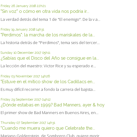
Friday 26
January 2018
22h21
"Sin voz" o cómo en otra vida nos podría ir...
La verdad detrás del tema 1 de "El enemigo". De la v a...
Friday 19
January 2018
14h31
"Perdimos": la marcha de los mariskales de la...
La historia detrás de "Perdimos", tema seis del tercer...
Sunday 10
December 2017
05h11
¿Sabías que el Disco del Año se consigue en la...
La lección del maestro: Victor Rice y su esperado e...
Friday 03
November 2017
14h26
"Estuve en el mítico show de los Cadillacs en...
Es muy difícil recorrer a fondo la carrera del bajista...
Friday 29
September 2017
04h12
¿Dónde estabas en 1999? Bad Manners, ayer & hoy
El primer show de Bad Manners en Buenos Aires, en...
Thursday 07
September 2017
14h31
"Cuando me muera quiero que Celebrate the...
Mariano Goldenstein, de Sombrero Club, quiere morir...