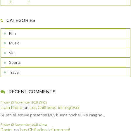
30
31
CATEGORIES
Film
Music
ska
Sports
Travel
RECENT COMMENTS
Friday 16
November 2018
18h03
Juan Pablo
on
Los Chiflados: ¡el regreso!
Si Daniel, estuve presente! Muy buena noche!. Me imagino...
Friday 16
November 2018
17h54
Daniel
on
Los Chiflados: ¡el regreso!