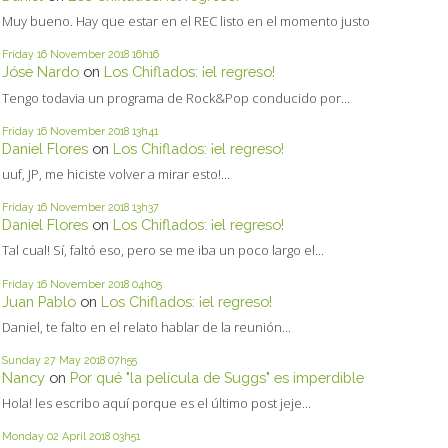
Muy bueno. Hay que estar en el REC listo en el momento justo
Friday 16
November 2018
16h16
Jóse Nardo
on
Los Chiflados: ¡el regreso!
Tengo todavia un programa de Rock&Pop conducido por...
Friday 16
November 2018
13h41
Daniel Flores
on
Los Chiflados: ¡el regreso!
uuf, JP, me hiciste volver a mirar esto!...
Friday 16
November 2018
13h37
Daniel Flores
on
Los Chiflados: ¡el regreso!
Tal cual! Sí, faltó eso, pero se me iba un poco largo el...
Friday 16
November 2018
04h05
Juan Pablo
on
Los Chiflados: ¡el regreso!
Daniel, te falto en el relato hablar de la reunión...
Sunday 27
May 2018
07h55
Nancy
on
Por qué "la película de Suggs" es imperdible
Hola! les escribo aquí porque es el último post jeje...
Monday 02
April 2018
03h51