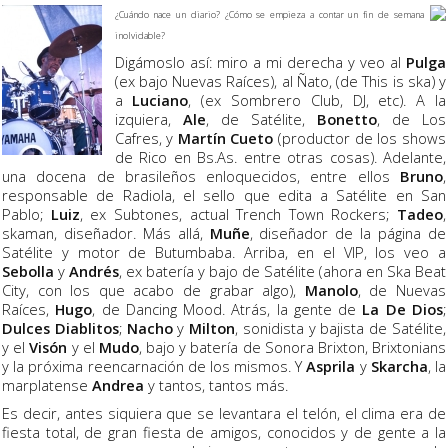
¿Cuándo nace un diario? ¿Cómo se empieza a contar un fin de semana
inolvidable?
Digámoslo así: miro a mi derecha y veo al
Pulga
(ex bajo Nuevas Raíces), al Ñato, (de This is ska) y
a
Luciano
, (ex Sombrero Club, DJ, etc). A la
izquiera,
Ale
, de Satélite,
Bonetto
, de Los
Cafres, y
Martín Cueto
(productor de los shows
de Rico en Bs.As. entre otras cosas). Adelante,
una docena de brasileños enloquecidos, entre ellos
Bruno
,
responsable de Radiola, el sello que edita a Satélite en San
Pablo;
Luiz
, ex Subtones, actual Trench Town Rockers;
Tadeo
,
skaman, diseñador. Más allá,
Muñe
, diseñador de la página de
Satélite y motor de Butumbaba. Arriba, en el VIP, los veo a
Sebolla
y
Andrés
, ex batería y bajo de Satélite (ahora en Ska Beat
City, con los que acabo de grabar algo),
Manolo
, de Nuevas
Raíces,
Hugo
, de Dancing Mood. Atrás, la gente de
La De Dios
;
Dulces Diablitos
;
Nacho
y
Milton
, sonidista y bajista de Satélite,
y el
Visón
y el
Mudo
, bajo y batería de Sonora Brixton, Brixtonians
y la próxima reencarnación de los mismos. Y
Asprila
y
Skarcha
, la
marplatense
Andrea
y tantos, tantos más.
Es decir, antes siquiera que se levantara el telón, el clima era de
fiesta total, de gran fiesta de amigos, conocidos y de gente a la