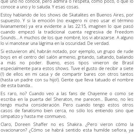
que uno no conoce, pero admira o respeta, como poco, o que lo
conoce a uno y lo saluda. Y esas cosas.
Estoy hablando de los shows de Skatalites en Buenos Aires, por
supuesto. Y si la emoción (no exagero ni creo usar el término
livianamente) ya era evidente a las 22:15, imaginen lo que pasó
cuando empezó la tradicional cuenta regresiva de Freedom
Sounds... A muchos de los que nombré, los vi abrazarse. A alguno
lo vi manotear una lágrima en la oscuridad. De verdad.
Si estuvieron ahí, habrán notado, por ejemplo, un grupo de rude
boys en el centro del salón armenio, gritando, saltando, bailando
a más no poder. Bueno, esos tipos vinieron de Brasil
especialmente para estos shows. Tuve el gusto de recibir a siete
(!) de ellos en mi casa y de compartir bares con otros tantos
(hasta un padre con su hijo!). Gente que lleva tatuado el nombre
de esta banda...
Es raro, no? Cuando veo a las fans de Chayenne o como se
escriba en la puerta del Sheraton, me parecen... Bueno, no les
tengo mucha consideración. Pero cuando tengo estos otros
casos de fanatismo bien cerca, no sólo los entiendo sino que
simpatizo y hasta me conmuevo.
Claro, Doreen Shaffer no es Shakira. ¿Pero vieron cómo la
ovacionaron? ¿Cómo se habrá sentido esta humilde señora, ya