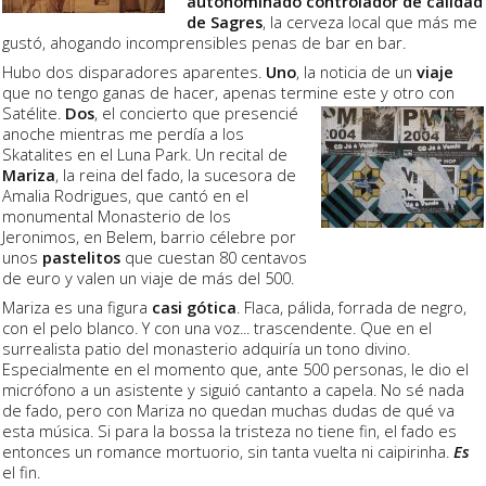
autonominado controlador de calidad
de Sagres
, la cerveza local que más me
gustó, ahogando incomprensibles penas de bar en bar.
Hubo dos disparadores aparentes.
Uno
, la noticia de un
viaje
que no tengo ganas de hacer, apenas termine este y otro con
Satélite.
Dos
, el concierto que presenci
é
anoche mientras me perdía a los
Skatalites en el Luna Park. Un recital de
Mariza
, la reina del fado, la sucesora de
Amalia Rodrigues, que cantó en el
monumental Monasterio de los
Jeronimos, en Belem, barrio célebre por
unos
pastelitos
que cuestan 80 centavos
de euro y valen un viaje de más del 500.
Mariza es una figura
casi gótica
. Flaca, pálida, forrada de negro,
con el pelo blanco. Y con una voz... trascendente. Que en el
surrealista patio del monasterio adquiría un tono divino.
Especialmente en el momento que, ante 500 personas, le dio el
micrófono a un asistente y siguió cantanto a capela. No sé nada
de fado, pero con Mariza no quedan muchas dudas de qué va
esta música. Si para la bossa la tristeza no tiene fin, el fado es
entonces un romance mortuorio, sin tanta vuelta ni caipirinha.
Es
el fin.