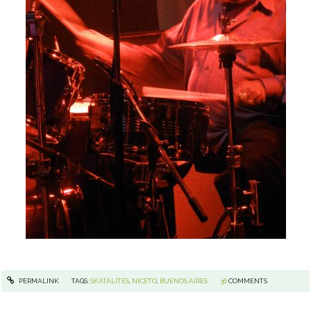
PERMALINK
TAGS:
SKATALITES
,
NICETO
,
BUENOS AIRES
36
COMMENTS