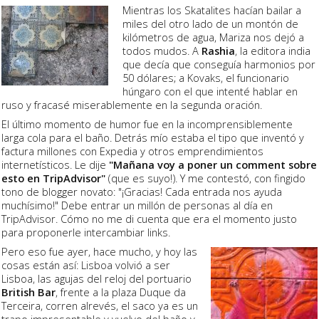
Mientras los Skatalites hacían bailar a
miles del otro lado de un montón de
kilómetros de agua, Mariza nos dejó a
todos mudos. A
Rashia
, la editora india
que decía que conseguía harmonios por
50 dólares; a Kovaks, el funcionario
húngaro con el que intenté hablar en
ruso y fracasé miserablemente en la segunda oración.
El último momento de humor fue en la incomprensiblemente
larga cola para el baño. Detrás mío estaba el tipo que inventó y
factura millones con Expedia y otros emprendimientos
internetísticos. Le dije
"Mañana voy a poner un comment sobre
esto en TripAdvisor"
(que es suyo!). Y me contestó, con fingido
tono de blogger novato: "¡Gracias! Cada entrada nos ayuda
muchísimo!" Debe entrar un millón de personas al día en
TripAdvisor. Cómo no me di cuenta que era el momento justo
para proponerle intercambiar links.
Pero eso fue ayer, hace mucho, y hoy las
cosas están así: Lisboa volvió a ser
Lisboa, las agujas del reloj del portuario
British Bar
, frente a la plaza Duque da
Terceira, corren alrevés, el saco ya es un