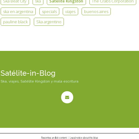
Ska Beat City
ska
Satelite Kingston
The Crabs Corporation
ska en argentina
specials
viajes
buenos aires
pauline black
Ska argentino
Satélite-in-Blog
Ska, viajes, Satélite Kingston y mala escritura
Reporting an illicit content
|
Legal notice about this blog