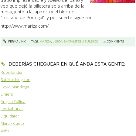
trapo impresentable y vuelvo del baño y
veo que dejé la billetera sola arriba de la
mesa, junto a la lapicera y el bloc de
"Turismo de Portugal", y por suerte sigue ahí.
http://www.mariza.com/
PERMALINK
TAGS:
MARIZA
,
LISBOA
,
SKATALITES
,
AZULEJOS
22
COMMENTS
DEBERÍAS CHEQUEAR EN QUÉ ANDA ESTA GENTE:
Rubinlandia
Satélite Kingston
Flavio Mandinga
Liniers!
Angela Tullida
Los Kahunas
Liquidator
Martín Cueto
48hs.