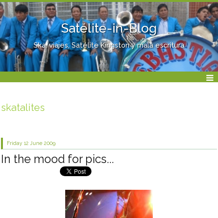
Satélite-in-Blog
Ska, viajes, Satélite Kingston y mala escritura
skatalites
Friday 12
June 2009
In the mood for pics...