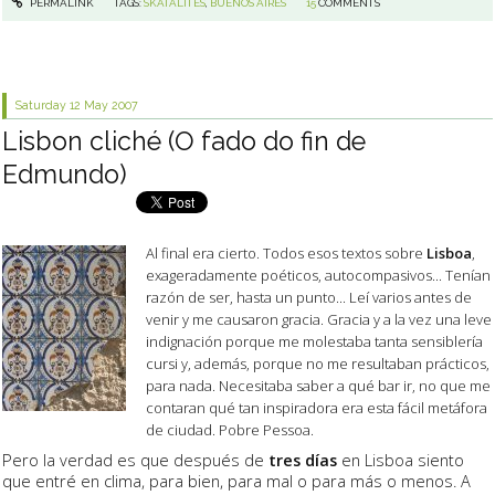
PERMALINK
TAGS:
SKATALITES
,
BUENOS AIRES
15
COMMENTS
Saturday 12
May 2007
Lisbon cliché (O fado do fin de
Edmundo)
Al final era cierto. Todos esos textos sobre
Lisboa
,
exageradamente poéticos, autocompasivos... Tenían
razón de ser, hasta un punto... Leí varios antes de
venir y me causaron gracia. Gracia y a la vez una leve
indignación porque me molestaba tanta sensiblería
cursi y, además, porque no me resultaban prácticos,
para nada. Necesitaba saber a qué bar ir, no que me
contaran qué tan inspiradora era esta fácil metáfora
de ciudad. Pobre Pessoa.
Pero la verdad es que después de
tres días
en Lisboa siento
que entré en clima, para bien, para mal o para más o menos. A