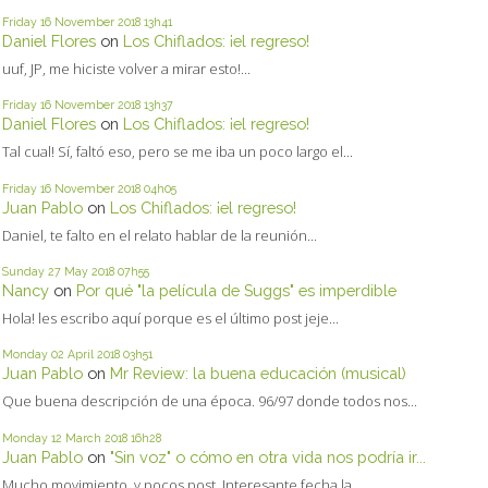
Friday 16
November 2018
13h41
Daniel Flores
on
Los Chiflados: ¡el regreso!
uuf, JP, me hiciste volver a mirar esto!...
Friday 16
November 2018
13h37
Daniel Flores
on
Los Chiflados: ¡el regreso!
Tal cual! Sí, faltó eso, pero se me iba un poco largo el...
Friday 16
November 2018
04h05
Juan Pablo
on
Los Chiflados: ¡el regreso!
Daniel, te falto en el relato hablar de la reunión...
Sunday 27
May 2018
07h55
Nancy
on
Por qué "la película de Suggs" es imperdible
Hola! les escribo aquí porque es el último post jeje...
Monday 02
April 2018
03h51
Juan Pablo
on
Mr Review: la buena educación (musical)
Que buena descripción de una época. 96/97 donde todos nos...
Monday 12
March 2018
16h28
Juan Pablo
on
"Sin voz" o cómo en otra vida nos podría ir...
Mucho movimiento, y pocos post. Interesante fecha la...