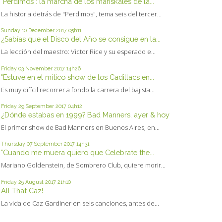
"Perdimos": la marcha de los mariskales de la...
La historia detrás de "Perdimos", tema seis del tercer...
Sunday 10
December 2017
05h11
¿Sabías que el Disco del Año se consigue en la...
La lección del maestro: Victor Rice y su esperado e...
Friday 03
November 2017
14h26
"Estuve en el mítico show de los Cadillacs en...
Es muy difícil recorrer a fondo la carrera del bajista...
Friday 29
September 2017
04h12
¿Dónde estabas en 1999? Bad Manners, ayer & hoy
El primer show de Bad Manners en Buenos Aires, en...
Thursday 07
September 2017
14h31
"Cuando me muera quiero que Celebrate the...
Mariano Goldenstein, de Sombrero Club, quiere morir...
Friday 25
August 2017
21h10
All That Caz!
La vida de Caz Gardiner en seis canciones, antes de...