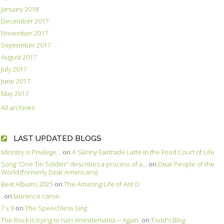
January 2018
December 2017
November 2017
September 2017
August 2017
July 2017
June 2017
May 2017
All archives
LAST UPDATED BLOGS
Ministry is Privilege...
on
A Skinny Fairtrade Latte in the Food Court of Life
Song ”One Tin Soldier” describes a process of a...
on
Dear People of the
World (formerly Dear Americans)
Best Albums 2025
on
The Amazing Life of Ant D
.
on
laurence caron
7 x 9
on
The Speechless Sing
The Rock is trying to ruin Wrestlemania -- Again.
on
Todd's Blog