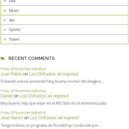
Film
Music
ska
Sports
Travel
RECENT COMMENTS
Friday 16
November 2018
18h03
Juan Pablo
on
Los Chiflados: ¡el regreso!
Si Daniel, estuve presente! Muy buena noche!. Me imagino...
Friday 16
November 2018
17h54
Daniel
on
Los Chiflados: ¡el regreso!
Muy bueno. Hay que estar en el REC listo en el momento justo
Friday 16
November 2018
16h16
Jóse Nardo
on
Los Chiflados: ¡el regreso!
Tengo todavia un programa de Rock&Pop conducido por...