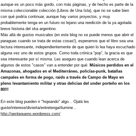
aunque es un poco más gordo, con más páginas, y de hecho es parte de la
misma coleccionable colección (Libros de Una Isla), que no se sabe bien
con qué podría continuar, aunque hay varios proyectos, y muy
probablemente tenga en un futuro no lejano una reedición de la ya agotada
breve historia del ska argentino.
Más allá de gustos musicales (en este blog no se puede menos que abrir el
paraguas cuando se trata de estas cosas!), esperamos que el libro sea una
lectura interesante, independientemente de que quien lo lea haya escuchado
alguna vez uno de estos grupos. Como toda crónica “pop”, la gracia es que
sea interesante por sí misma. Les aseguro que cuando lean acerca de
algunos de estos "casos" van a entender por qué:
Músicos perdidos en el
Amazonas, ahogados en el Mediterráneo, policías-punk, batallas
campales en forma de pogo, raids a través de Campo de Mayo en
pleno levantamiento militar y otras delicias del under porteño en los
80!!!
En este blog pueden ir "hojeando" algo... Ojalá les
guste/interese/divierta/entretenga/ilumine...
http://gentequeno.wordpress.com/