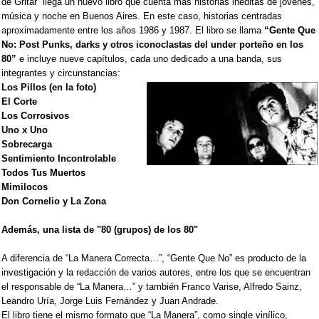
de Gritar” llega un nuevo libro que cuenta más historias inéditas de jóvenes,
música y noche en Buenos Aires. En este caso, historias centradas
aproximadamente entre los años 1986 y 1987. El libro se llama
“Gente Que
No: Post Punks, darks y otros iconoclastas del under porteño en los
80”
e incluye nueve capítulos, cada uno dedicado a una banda, sus
integrantes y circunstancias:
Los Pillos (en la foto)
El Corte
Los Corrosivos
Uno x Uno
Sobrecarga
Sentimiento Incontrolable
Todos Tus Muertos
Mimilocos
Don Cornelio y La Zona
Además, una lista de "80 (grupos) de los 80"
A diferencia de “La Manera Correcta…”, “Gente Que No” es producto de la
investigación y la redacción de varios autores, entre los que se encuentran
el responsable de “La Manera…” y también Franco Varise, Alfredo Sainz,
Leandro Uría, Jorge Luis Fernández y Juan Andrade.
El libro tiene el mismo formato que “La Manera”, como single vinílico,