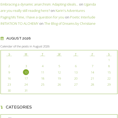
Embracing a dynamic anarchism: Adapting ideals...
on
Uganda
are you really still reading here?
on
Karin's Adventures
Paging Ms Time, I have a question for you
on
Poetic Interlude
INITIATION TO ALCHEMY
on
The Blog of Dreams by Christiane
AUGUST 2026
Calendar of the posts in August 2026
S
M
T
W
T
F
S
1
2
3
4
5
6
7
8
9
10
11
12
13
14
15
16
17
18
19
20
21
22
23
24
25
26
27
28
29
30
31
CATEGORIES