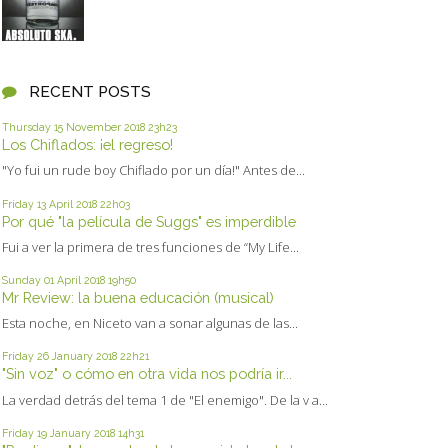
RECENT POSTS
Thursday 15
November 2018
23h23
Los Chiflados: ¡el regreso!
"Yo fui un rude boy Chiflado por un día!" Antes de...
Friday 13
April 2018
22h03
Por qué "la película de Suggs" es imperdible
Fui a ver la primera de tres funciones de “My Life...
Sunday 01
April 2018
19h50
Mr Review: la buena educación (musical)
Esta noche, en Niceto van a sonar algunas de las...
Friday 26
January 2018
22h21
"Sin voz" o cómo en otra vida nos podría ir...
La verdad detrás del tema 1 de "El enemigo". De la v a...
Friday 19
January 2018
14h31