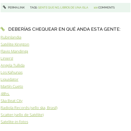
PERMALINK
TAGS:
GENTE QUE NO
,
LIBROS DE UNA ISLA
100
COMMENTS
DEBERÍAS CHEQUEAR EN QUÉ ANDA ESTA GENTE:
Rubinlandia
Satélite Kingston
Flavio Mandinga
Liniers!
Angela Tullida
Los Kahunas
Liquidator
Martín Cueto
48hs.
Ska Beat City
Radiola Records (sello ska, Brasil)
Scatter (sello de Satélite)
Satelite-in-fotos